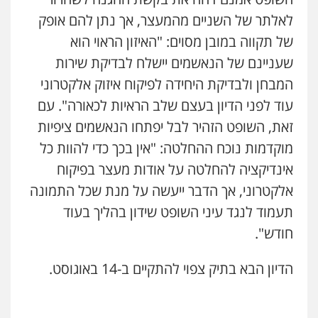
לאלתר של השניים מהמעצר, אך נתן להם אופק
של תקווה במובן מסוים: "האיזון הראוי הוא
מרכז התחלה חדשה
שעניינם של הנאשמים יישלח לבדיקת שירות
אסירים
עבירות מין
שירותים מקצועיים
לעורכי דין
המבחן ולבדיקת היחידה לפיקוח איזוק אלקטרוני
0544500346
עוד לפני הדיון בעצם שלב הראיות לכאורה". עם
זאת, השופט הזהיר לבל יפתחו הנאשמים ציפיות
מאיה בלום, עו"ס, טיפול ושיקום
טיפול בהתמכרויות
שירותים מקצועיים
מוקדמות נוכח ההחלטה: "אין בכך כדי להוות כל
לעורכי דין
אינדיקציה להחלטה על אודות מעצר בפיקוח
0504062539
אלקטרוני, אך הדבר ייעשה על מנת שכל התמונה
תעמוד לנגד עיני השופט שידון בהליך בעוד
עו"ד ד"ר אבי שקד
עבירות כלכליות
הלבנת הון
חילוטים
חודש".
עבירות פליליות
0544385337
הדיון הבא בתיק צפוי להתקיים ב-14 באוגוסט.
איתי חקירות – שירותים לעורכי דין
חקירות פרטיות
חקירות כלכליות
חקירות
אישות
איתורים