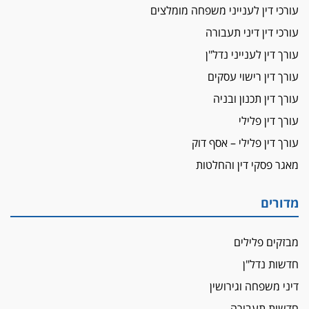
עורכי דין לענייני משפחה מומלצים
על המידתיות
ביה"ד המשמעתי ביטל השעיה לצמיתות של
עורכי דין דיני תעבורה
עורכת-דין שהביעה שמחה ב-7 באוקטובר
עורך דין לענייני נדל"ן
אשם
עורך דין רישוי עסקים
עו"ד הלל בבייב הורשע בהונאת עשרות לקוחות,
עורך דין תכנון ובניה
ההסדר: 7-9 שנות מאסר
עורך דין פלילי
דין ומקרקעין
עורך דין פלילי – אסף דוק
עורך דין ברמת השרון נחקר בחשד למרמה בעסקת
נדל"ן
מאגר פסקי דין והחלטות
"אני מכינה 5-6 ג'וינטים ביום"
תובעת משטרתית פוטרה בחשד לעישון סמים
מדורים
שנחשף בפעילות בלשים בטלגרם
לא בכל יום
מבזקים פלילים
עו"ד שרון נהרי חיתן את בנו הבכור דניאל
חדשות נדל"ן
הכנסת אישרה
דיני משפחה וגירושין
הגבלת שכר טרחה בייצוג נכי צה"ל ונפגעי פעולות
חדשות תעבורה