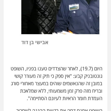
אבישי בן דוד
ניר קידר – צלם
צילום עורכי דין
שירותים מקצועיים לעורכי
דין
0504578527
היום (19.7), לאחר שהצדדים טענו בפניו, השופט
רונן הלל – מוניטין
גונטובניק קבע: "אין ספק כי תיק זה מעורר קושי
מחיקת כתבות מגוגל ודחיקת אזכורים
שליליים
שירותים מקצועיים לעורכי דין
במובן זה שהנאשמים שוהים במעצר מאחורי סורג
0522508109
ובריח מזה פרק זמן משמעותי, ללא שמלאכת
העמדת חומר הראיות לעיונם הסתיימה".
אחסון אתרים
מהירות
הגנה
גיבוי
תמיכה
שירותים
מקצועיים לעורכי דין
השופט אמנם דחה את בקשת ההגנה לשחרור