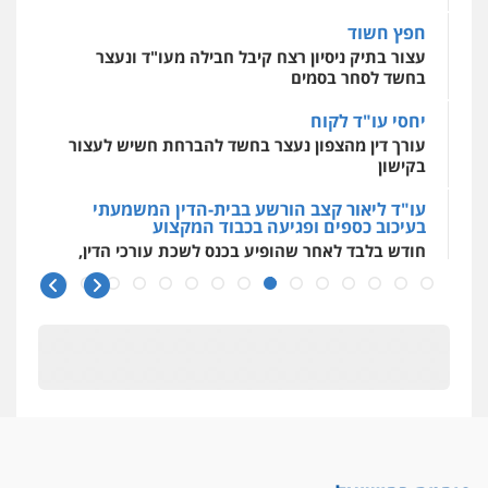
חפץ חשוד
עצור בתיק ניסיון רצח קיבל חבילה מעו"ד ונעצר
בחשד לסחר בסמים
יחסי עו"ד לקוח
עורך דין מהצפון נעצר בחשד להברחת חשיש לעצור
בקישון
עו"ד ליאור קצב הורשע בבית-הדין המשמעתי
בעיכוב כספים ופגיעה בכבוד המקצוע
חודש בלבד לאחר שהופיע בכנס לשכת עורכי הדין,
קצב הורשע
10 מיליון
עורך-דין חשוד בהעלמת הכנסות והתחמקות ממס
רכישה
קטינים בסביבה מנוכרת
"ניכור הורי מכת מדינה": איך מתמודדים עם
ההשלכות ההרסניות של התופעה?