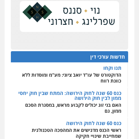
דין
נדל"ן
0504578527
על סדר היום
כנס תובענות ייצוגיות: "בעקבות ה-AI התפתח טרנד
רונן הלל – מוניטין
תביעות הגנת הפרטיות"
מחיקת כתבות מגוגל ודחיקת אזכורים
שליליים
שירותים מקצועיים לעורכי דין
מחוז מרכז לפני הכנסת
0522508109
כנס תביעות ייצוגיות: הדילמה בין זכויות צרכנים
להגנה על עסקים קטנים
חדשות עורכי דין
אחסון אתרים
תנו וקחו
מהירות
הגנה
גיבוי
תמיכה
שירותים
מקצועיים לעורכי דין
הדוקטורט של עו"ד יואב ציוני: מע"מ ומוסדות ללא
כוונת רווח
כנס 60 שנה לחוק הירושה: המתח שבין חוק יחסי
ממון לבין חוק הירושה
מרכז התחלה חדשה
האם בני זוג יכולים לקבוע מראש, במסגרת הסכם
אסירים
עבירות מין
שירותים מקצועיים
לעורכי דין
ממון, גם
0544500346
כנס 60 שנה לחוק הירושה
ראשי הכנס מדגישים את המהפכה הטכנולגית
שמחייבת שינויי חקיקה