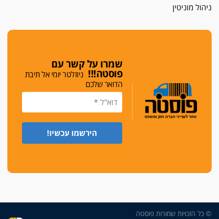
ניהול מוניטין
כפר מנדא: עורך דין נעצר בחשד להחזקת שני אקדח
גלוק
די לאלימות
פאנל הלשכה על האלימות: "כישלון שמתחיל בחינוך
ונגמר במשטרה"
שמרו על קשר עם
פוסטה!!!
ניוזלטר יומי אל תיבת
מנכ"ל עכשיו
הדואר שלכם
בימ"ש מחוזי: החלטת עמית בכר לדחות מינוי מנכ"ל
חדש ללשכה אינה סבירה
משפחה ופוליטיקה
עו"ד גלעד מנשה ויאיר בכורו חגגו בר מצווה, שרי
הליכוד הפציצו
אתיקה בהקפאה
הקדנציה החוקית של ועדות האתיקה הסתיימה
והלשכה מצאה פתרון מאולתר
הזעקה
עשרות עורכי דין הפגינו בחיפה: "דמנו אינו הפקר,
© כל הזכויות שמורות פוסטה
דורשים הגנה וביטחון"