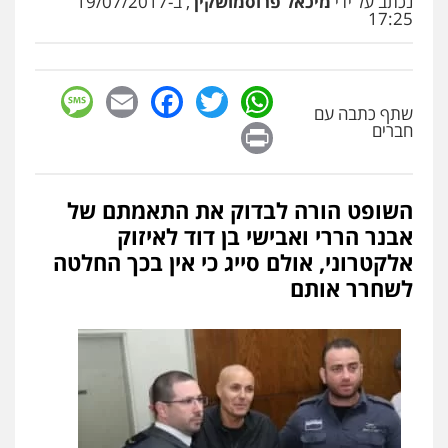
נכתב על ידי
מיכאל פרוסמושקין
, ב-19/07/2017
17:25
sage
Facebook
Email
WhatsApp
Twitter
שתף כתבה עם
Print
חברים
השופט הורה לבדוק את התאמתם של
אבנר הררי ואבישי בן דוד לאיזוק
אלקטרוני, אולם סייג כי אין בכך החלטה
לשחרר אותם