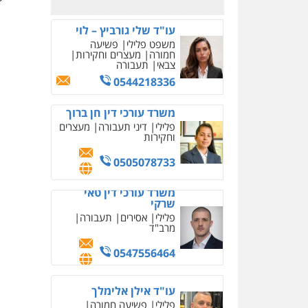
עו"ד שלי גורביץ – לוי
משפט פלילי
פשיעה
חמורה
מעצרים וחקירות
צבאי
תעבורה
0544218336
משרד עורכי דין חן ברוך
פלילי
דיני תעבורה
מעצרים
וחקירות
0505078733
משרד עורכי דין טאי
שרקי
פלילי
אסירים
תעבורה
מרב"ד
0547556464
עו"ד אילן אלימלך
פלילי
פשיעה חמורה