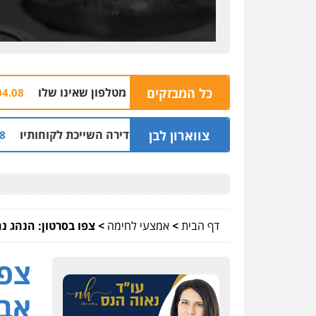
כל המבזקים
הצהרת 
04.08 | 16:32
צווארון לבן
 שני מיליון שקל על דירה השייכת לקוחותיו
חלק 
03.08 | 19:52
דף הבית
>
אמצעי לחימה
>
צפו בסרטון: הנהג נ
צפו
אבל