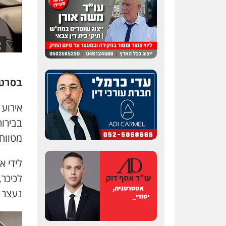
בסרטו
אירוע 
בבירור
מטווח
לידי 
לכיכר,
נעצר מ