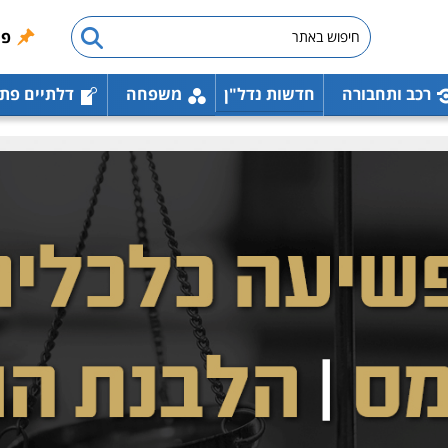
פו
רכב ותחבורה
חדשות נדל"ן
משפחה
דלתיים פת