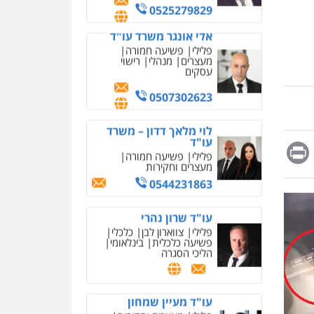
מחיקת כתבות מגוגל
0525279829
ודחיקת אזכורים שליליים
שירותים מקצועיים לעורכי
אלי אונגר משרד עו"ד
דין
פלילי
פשיעה חמורה
מעצרים
מנהלי
רישוי
0522508109
עסקים
אחסון אתרים
0507302623
מהירות
הגנה
גיבוי
תמיכה
שירותים מקצועיים
לוי מלאך דדון – משרד
לעורכי דין
עו"ד
Messag
Print
Fa
E
פלילי
פשיעה חמורה
מעצרים וחקירות
מרכז התחלה חדשה
0544231863
אסירים
עבירות מין
שירותים מקצועיים לעורכי
דין
עו"ד שרון נהרי
פלילי
צווארון לבן
כלכלי
0544500346
פשיעה כלכלית
בינלאומי
הליכי הסגרה
מאיה בלום, עו"ס,
טיפול ושיקום
טיפול בהתמכרויות
שירותים מקצועיים לעורכי
עו"ד מעיין שמחון
דין
פלילי
מעצרים וחקירות