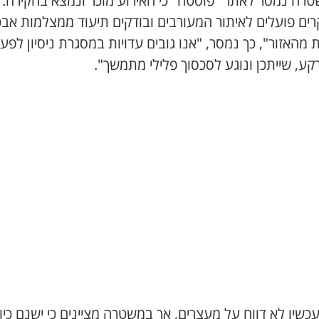
רה נמסר לאתר "פוסטה" כי האירוע מוכר ונמצא בחקירה.
רים פועלים לאיתור המעורבים ובודקים תיעוד ממצלמות אב
 מהאזור", כך נמסר, "אנו גובים עדויות במסגרת ניסיון לפע
ע, שייתכן ונוגע לסכסוך פלילי מתמשך".
עכשיו לא דווח על מעצרים, אך במשטרה מציינים כי ישנם כיוו