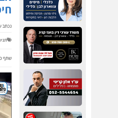
חיס
נכתב על
תגיו
שתף כת