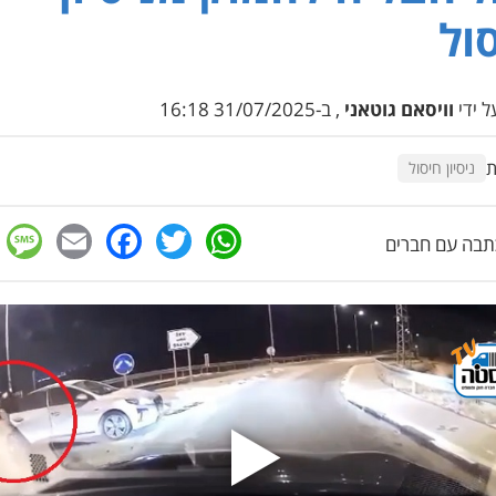
ול
 ידי
וויסאם גוטאני
, ב-31/07/2025 16:18
ת
ניסיון חיסול
e
cebook
mail
WhatsApp
Twitter
בה עם חברים