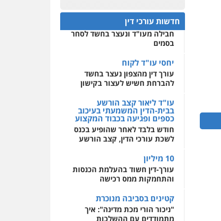
פלילי
אסירים
חקירות
ומעצרים
סייבר
ניהול
חפץ חשוד
0522508109
משברים פליליים
חדשות עורכי דין
עצור בתיק ניסיון רצח קיבל
חבילה מעו"ד ונעצר בחשד לסחר
אחסון אתרים
0506355388
בסמים
מהירות
הגנה
גיבוי
תמיכה
שירותים מקצועיים
לעורכי דין
יחסי עו"ד לקוח
עו"ד דרוויש נאשף
עורך דין מהצפון נעצר בחשד
פלילי
פשיעה חמורה
זכויות
אדם
להברחת חשיש לעצור בקישון
מרכז התחלה חדשה
0527448141
אסירים
עבירות מין
עו"ד ליאור קצב הורשע
שירותים מקצועיים לעורכי
בבית-הדין המשמעתי בעיכוב
דין
כספים ופגיעה בכבוד המקצוע
חליל ביאדי – משרד
עורכי דין
חודש בלבד לאחר שהופיע בכנס
0544500346
פלילי
דיני תעבורה
מעצרים
לשכת עורכי הדין, קצב הורשע
וחקירות
פשיעה חמורה
אסירים
10 מיליון
0509636895
עורך-דין חשוד בהעלמת הכנסות
והתחמקות ממס רכישה
עו"ד איהאב זבידאת
פלילי
פשיעה חמורה
ארגוני
קטינים בסביבה מנוכרת
פשע
עבירות המתה
עבירות מין
"ניכור הורי מכת מדינה": איך
מתמודדים עם ההשלכות