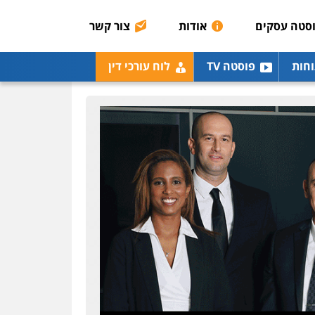
אסירים
תעבורה
סטה עסקים
אודות
צור קשר
0507120031
עו"ד אייל אביטל
וחות
פוסטה TV
לוח עורכי דין
פלילי
פשיעה חמורה
מעצרים וחקירות
0544712201
עו"ד בועז קניג
פלילי
משפחה
כלכלי
צבאי
0507003001
ויקי שמואל – משרד עו"ד
פלילי
משפט פלילי
0528959600