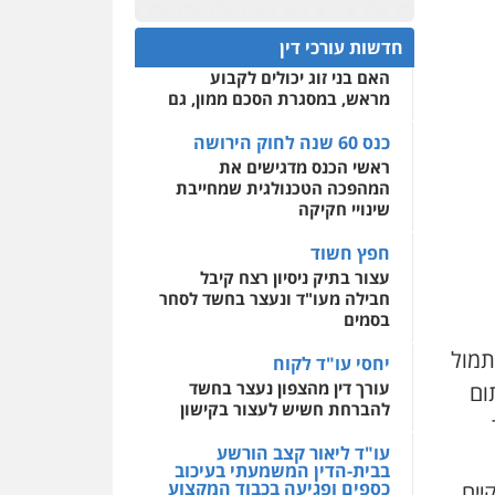
עו"ד מוחמד רחאל
כנס 60 שנה לחוק הירושה:
פלילי
פשיעה חמורה
המתח שבין חוק יחסי ממון
0522508109
צווארון לבן
צבאי
מעצרים
חדשות עורכי דין
לבין חוק הירושה
וחקירות
האם בני זוג יכולים לקבוע
אחסון אתרים
0502228917
מראש, במסגרת הסכם ממון, גם
מהירות
הגנה
גיבוי
תמיכה
שירותים מקצועיים
לעורכי דין
כנס 60 שנה לחוק הירושה
עו"ד מוחמד סביחאת
ראשי הכנס מדגישים את
פלילי
תעבורה
פשיעה
כלכלית
המהפכה הטכנולגית שמחייבת
מרכז התחלה חדשה
שינויי חקיקה
0525077716
אסירים
עבירות מין
שירותים מקצועיים לעורכי
חפץ חשוד
דין
עו"ד יניב זוסמן
עצור בתיק ניסיון רצח קיבל
פלילי
כלכלי
פשיעה
חבילה מעו"ד ונעצר בחשד לסחר
0544500346
חמורה
מעצרים וחקירות
בסמים
0525199949
תמול
יחסי עו"ד לקוח
עורך דין מהצפון נעצר בחשד
(6 מרס). בתום
להברחת חשיש לעצור בקישון
עו"ד אמיר נאטור
פלילי
פשיעה חמורה
עו"ד ליאור קצב הורשע
צווארון לבן
מעצרים
בבית-הדין המשמעתי בעיכוב
0543326767
כספים ופגיעה בכבוד המקצוע
יים