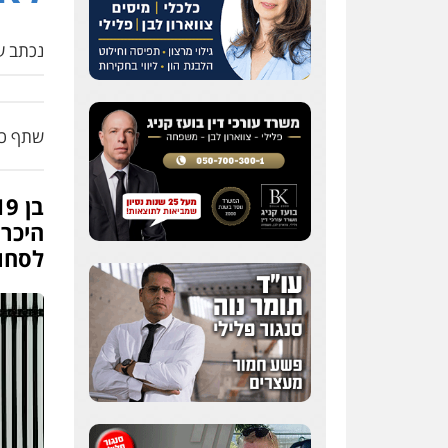
נכתב על
שתף כת
היכרו
לסחו