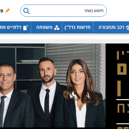
פו
רכב ותחבורה
חדשות נדל"ן
משפחה
דלתיים פת