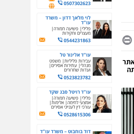
מחיקת כתבות מגוגל
0507302623
ודחיקת אזכורים שליליים
שירותים מקצועיים לעורכי
דין
לוי מלאך דדון – משרד
עו"ד
0522508109
פלילי
פשיעה חמורה
מעצרים וחקירות
Messag
Print
Fa
E
אחסון אתרים
0544231863
מהירות
הגנה
גיבוי
תמיכה
שירותים מקצועיים
עו"ד אלינור טל
לעורכי דין
 16 שהכיר באתר
עבירות פליליות
משפט
מנהלי
עתירות אסירים
תה
ועדות שחרורים
מרכז התחלה חדשה
0523823782
אסירים
עבירות מין
שירותים מקצועיים לעורכי
דין
עו"ד רויטל סבג שקד
פלילי
פשיעה חמורה
0544500346
אמצעי לחימה
אלימות
עורכי דין לענייני אסירים
מאיה בלום, עו"ס,
טיפול ושיקום
0528615306
טיפול בהתמכרויות
שירותים מקצועיים לעורכי
איומים כתובים
דין
דוד בוחבוט – משרד עו"ד
תושב סכנין חשוד ששלח הודעות