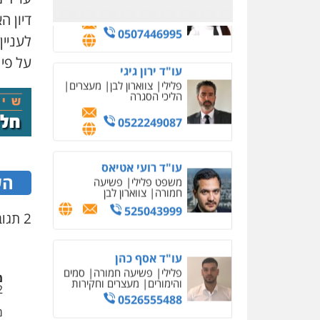
דיון ה
משרד עורכי דין טאי
לעניין
שרקי
פלילי
אסירים
תעבורה
על פי
מרב"ד
0547556464
עו"ד אילן אלימלך
פלילי
פשיעה חמורה
תעבורה
אסירים
0522992110
הש
2 תגובות על “חשוד בבעילת קטינה שוחרר לאחר עימות עם המתלוננת”
עו"ד שאדי נאטור
פלילי
פשיעה חמורה
מעצרים וחקירות
0509230800
מ
2
משרד עורכי דין פארס
פלאח