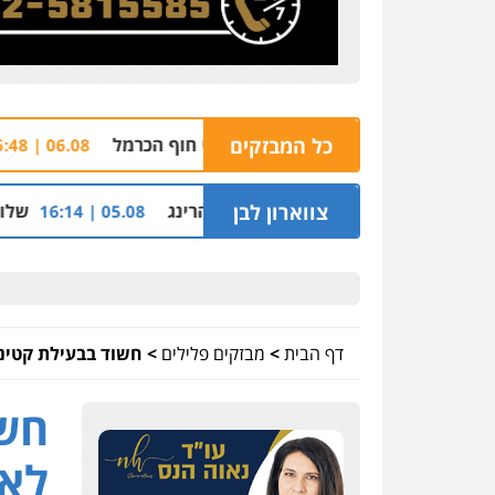
בטין וחיפה במגדלי חוף הכרמל
כל המבזקים
הרצח בנתיבות
06.08 | 15:48
הלוואות של משפחת הרינג
צווארון לבן
שלושה שוטרים נחקרו
05.08 | 16:14
דף הבית
>
מבזקים פלילים
>
חשוד בבעילת קטינ
חשו
לאח