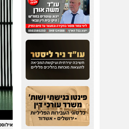
שחר לדובסקי, עו"ד
פלילי
מעצרים וחקירות
עבירות המתה
עורכי דין
לענייני אסירים
0507913332
עו"ד איהאב ג'לג'ולי
פלילי
מעצרים וחקירות
עורכי דין לענייני אסירים
0505216700
עו"ד שלומי שרון
פלילי
צבאי
מעצרים
וחקירות
0547342002
אילוסטרציה: as Kwok