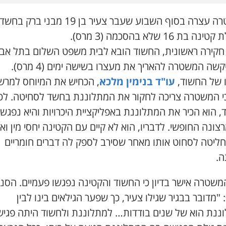
המשטרה עצרה בסוף השבוע שעבר צעיר בן 19 מבני ברק בחשד
 בת 16 שלא בהסכמה (3 מרס).
חקירה ראשונית, החשוד הובא לבית משפט השלום בתל אבי
שה המשטרה להאריך את מעצרו בשישה ימים (4 מרס).
ו של החשוד,
עו"ד בנימין מלכא
, הכחיש את המיוחס למרש
כי המשטרה צריכה לחקור את המתלוננת בחשד לסחיטה. ל
 הוא הכיר את המתלוננת באפליקציית היכרויות והיא נפגש
צונה החופשי. לדבריו, הוא לא קיים עם הקטינה יחסי מין ואי
חליטה לסחוט אותו מאחר שסירב לספק לה דברים חומריים
.
משטרה אישר בדיון כי החשוד והקטינה נפגשו פעמיים. הסנג
 "מדובר בבגיר שגילו צעיר, כך שפער הגילאים בינו לבין
ננת הוא של שנים בודדות… למתלוננת ולחשוד היתה פגי