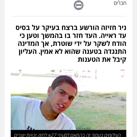
Print
חברים
פלילי
עורכי דין לענייני אסירים
מעצרים
סמים
רכוש
0548009246
ניר חזיזה הורשע ברצח בעיקר על בסיס
דוד אפרים משרד עורכי דין
עד ראייה. העד חזר בו בהמשך וטען כי
פלילי
צווארון לבן
מס הכנסה
מע"מ
הודח לשקר על ידי שוטרת, אך המדינה
0506209859
התנגדה בטענה שהוא לא אמין. העליון
קיבל את הטענות
עדי כרמלי – חברת עו"ד
פלילי
כלכלי
עורכי דין לענייני אסירים
0525060666
גיא זהבי משרד עורכי דין
פלילי
משפחה
503456449
הצילומים בעמוד זה בהתאם לסעיף 27א לחוק זכויות יוצרים
עו"ד איהאב ג'לג'ולי