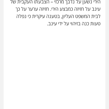
הירי נשען על נדבך מרכזי – הצבעתו העקבית של
עו"ד שאדי נאטור
עינב על חזיזה כמבצע הירי. חזיזה ערער על כך
פלילי
פשיעה חמורה
מעצרים וחקירות
לבית המשפט העליון, בטענה עיקרית כי נפלה
0509230800
טעות כנה בזיהוי על ידי עינב.
גיל דביר – משרד עורכי דין
פלילי
פשיעה כלכלית
צווארון לבן
0506217771
סלימאן אבו שעירה – משרד עורכי דין
פלילי
בטחוני
צבאי
נזיקין
0547780927
עו"ד אסף גונן
פלילי
פשע חמור
תעבורה
צבא
מעצרים
וחקירות
0542255161