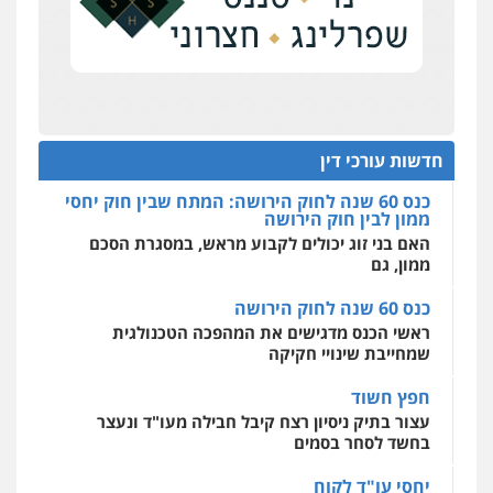
פלילי
אסירים
חקירות ומעצרים
סייבר
שליליים
שירותים מקצועיים לעורכי דין
כנס תביעות ייצוגיות: הדילמה בין זכויות צרכנים
ניהול משברים פליליים
להגנה על עסקים קטנים
0522508109
0506355388
תנו וקחו
אחסון אתרים
הדוקטורט של עו"ד יואב ציוני: מע"מ ומוסדות ללא
עו"ד דרוויש נאשף
מהירות
הגנה
גיבוי
תמיכה
שירותים
כוונת רווח
מקצועיים לעורכי דין
פלילי
פשיעה חמורה
זכויות אדם
חדשות עורכי דין
כנס 60 שנה לחוק הירושה: המתח שבין חוק יחסי
0527448141
ממון לבין חוק הירושה
האם בני זוג יכולים לקבוע מראש, במסגרת הסכם
מרכז התחלה חדשה
ממון, גם
חליל ביאדי – משרד עורכי דין
אסירים
עבירות מין
שירותים מקצועיים
פלילי
דיני תעבורה
מעצרים וחקירות
לעורכי דין
כנס 60 שנה לחוק הירושה
פשיעה חמורה
אסירים
0544500346
ראשי הכנס מדגישים את המהפכה הטכנולגית
0509636895
שמחייבת שינויי חקיקה
חפץ חשוד
עו"ד איהאב זבידאת
עצור בתיק ניסיון רצח קיבל חבילה מעו"ד ונעצר
פלילי
פשיעה חמורה
ארגוני פשע
עבירות
המתה
עבירות מין
בחשד לסחר בסמים
0509930581
יחסי עו"ד לקוח
עורך דין מהצפון נעצר בחשד להברחת חשיש לעצור
בקישון