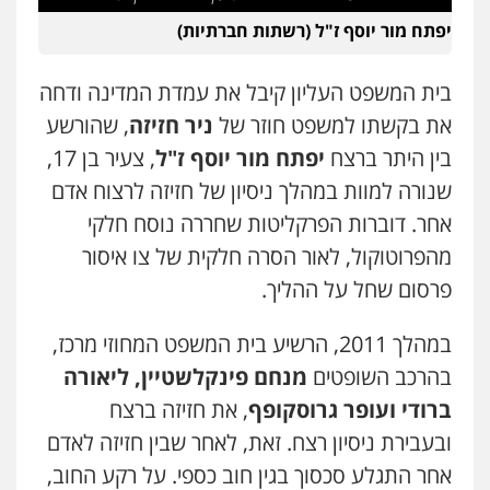
פלילי
מעצרים וחקירות
עורכי דין לענייני
יפתח מור יוסף ז"ל (רשתות חברתיות)
אסירים
0505216700
בית המשפט העליון קיבל את עמדת המדינה ודחה
אייל בן שושן, עורך דין פלילי
את בקשתו למשפט חוזר של
ניר חזיזה
, שהורשע
פלילי
מעצרים וחקירות
פשיעה חמורה
בין היתר ברצח
יפתח מור יוסף ז"ל
, צעיר בן 17,
נוער
רישום פלילי
0522763105
שנורה למוות במהלך ניסיון של חזיזה לרצוח אדם
אחר. דוברות הפרקליטות שחררה נוסח חלקי
עו"ד שלומי שרון
מהפרוטוקול, לאור הסרה חלקית של צו איסור
פלילי
צבאי
מעצרים וחקירות
פרסום שחל על ההליך.
0547342002
במהלך 2011, הרשיע בית המשפט המחוזי מרכז,
בהרכב השופטים
מנחם פינקלשטיין, ליאורה
עו"ד אלון קריטי
פלילי
כלכלי
אלימות
סמים
מעצרים
ברודי ועופר גרוסקופף
, את חזיזה ברצח
0525544654
ובעבירת ניסיון רצח. זאת, לאחר שבין חזיזה לאדם
אחר התגלע סכסוך בגין חוב כספי. על רקע החוב,