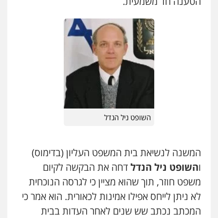
הטענה חד משמעית.
השופט ניל הנדל
עו"ד אייל אביטל
פלילי
פשיעה חמורה
מעצרים וחקירות
המשנה לנשיאת בית המשפט העליון (בדימוס)
0544712201
ו
השופט ניל הנדל
דחה את הבקשה לקיום
משפט חוזר, תוך שהוא מציין כי לגרסה הנוכחית
עו"ד רונן בנדל
לא ניתן לייחס אפילו אמינות לכאורית. הוא אמר כי
משפט פלילי
פשיעה חמורה
פלילי
המכתב נכתב שש שנים לאחר העדות בבית
0524282442