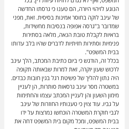
המשפט, ואף לא נגרם לחזיזה עיוות דין. בכל
הנוגע לזיהוי היורה, הם טענו כי גרסתו החדשה
עו"ד אלון קריטי
של עינב לוקה בחוסר אמינות בסיסית. זאת, מפני
פלילי
כלכלי
אלימות
סמים
מעצרים
שמדובר ב"גרסה אפופה בנסיבות מחשידות,
0525544654
בראיות לקבלת טובת הנאה, מלאה בסתירות
פנימיות וסתירות חזיתיות לדברים שהיו בלב עדותו
עו"ד דפנה לביא
בבית המשפט".
משפחה
גישור
בכלל זה, הודגש כי ביום כתיבת המכתב, הלך עינב
0507206063
לרכוש שעון יוקרה, זאת למרות שבאותה תקופה
היה נתון להליך של פשיטת רגל בגין חובות כבדים.
עו"ד זוהר ארבל
פלילי
פשיעה חמורה
מעצרים וחקירות
במשטרה מסר עינב גרסאות סותרות, הן לעניין
קטינים
מימון השעון והן לעניין המכתב עצמו והחתימות
0538788878
על גביו. עוד צוין כי טענותיו החוזרות של עינב
עו"ד אסף דוק
לגבי חוקרת המשטרה הוכחשו נמרצות על ידו
פלילי
עבירות מין
סמים והימורים
פשיעה
בבית המשפט, ומכל מקום בית המשפט דחה את
חמורה
חקירות ומעצרים
צווארון לבן והונאה
0526885006