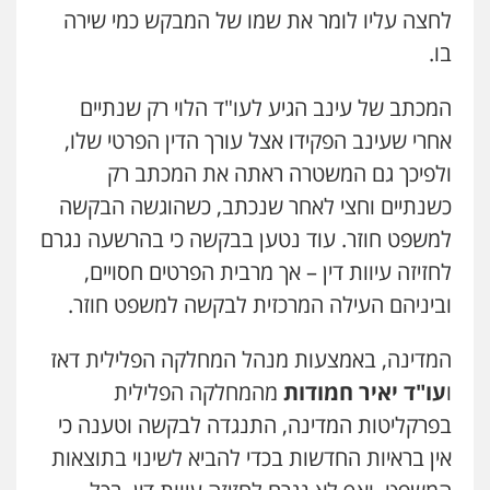
לחצה עליו לומר את שמו של המבקש כמי שירה
גיא זהבי משרד עורכי דין
בו.
פלילי
משפחה
503456449
המכתב של עינב הגיע לעו"ד הלוי רק שנתיים
אחרי שעינב הפקידו אצל עורך הדין הפרטי שלו,
עו"ד איהאב ג'לג'ולי
ולפיכך גם המשטרה ראתה את המכתב רק
פלילי
מעצרים וחקירות
עורכי דין לענייני
אסירים
כשנתיים וחצי לאחר שנכתב, כשהוגשה הבקשה
0505216700
למשפט חוזר. עוד נטען בבקשה כי בהרשעה נגרם
לחזיזה עיוות דין – אך מרבית הפרטים חסויים,
אייל בן שושן, עורך דין פלילי
וביניהם העילה המרכזית לבקשה למשפט חוזר.
פלילי
מעצרים וחקירות
פשיעה חמורה
נוער
רישום פלילי
0522763105
המדינה, באמצעות מנהל המחלקה הפלילית דאז
ו
עו"ד יאיר חמודות
מהמחלקה הפלילית
עו"ד שלומי שרון
בפרקליטות המדינה, התנגדה לבקשה וטענה כי
פלילי
צבאי
מעצרים וחקירות
אין בראיות החדשות בכדי להביא לשינוי בתוצאות
0547342002