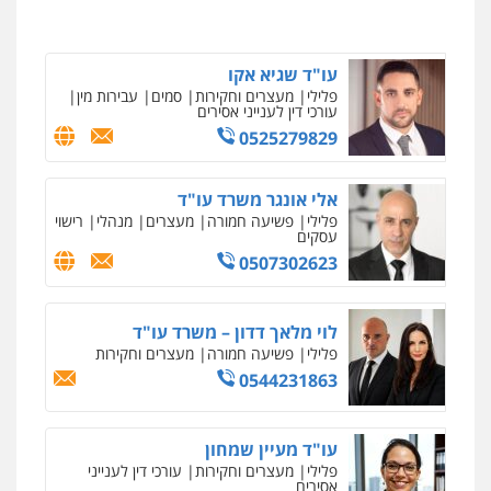
0546657865
ניר קידר – צלם
עו"ד שגיא אקו
צילום עורכי דין
שירותים מקצועיים לעורכי
פלילי
מעצרים וחקירות
סמים
עבירות מין
דין
עורכי דין לענייני אסירים
0504578527
0525279829
רונן הלל – מוניטין
אלי אונגר משרד עו"ד
מחיקת כתבות מגוגל ודחיקת אזכורים
פלילי
פשיעה חמורה
מעצרים
מנהלי
רישוי
שליליים
שירותים מקצועיים לעורכי דין
עסקים
0522508109
0507302623
אחסון אתרים
לוי מלאך דדון – משרד עו"ד
מהירות
הגנה
גיבוי
תמיכה
שירותים
מקצועיים לעורכי דין
פלילי
פשיעה חמורה
מעצרים וחקירות
0544231863
מרכז התחלה חדשה
עו"ד מעיין שמחון
אסירים
עבירות מין
שירותים מקצועיים
פלילי
מעצרים וחקירות
עורכי דין לענייני
לעורכי דין
אסירים