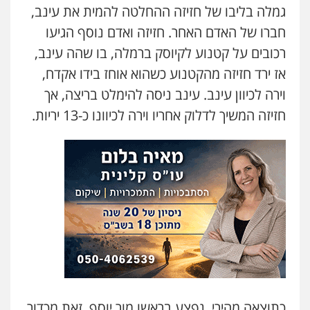
עו"ד דפנה לביא
גמלה בליבו של חזיזה ההחלטה להמית את עינב,
משפחה
גישור
חברו של האדם האחר. חזיזה ואדם נוסף הגיעו
0507206063
רכובים על קטנוע לקיוסק ברמלה, בו שהה עינב,
אז ירד חזיזה מהקטנוע כשהוא אוחז בידו אקדח,
עו"ד זוהר ארבל
וירה לכיוון עינב. עינב ניסה להימלט בריצה, אך
פלילי
פשיעה חמורה
מעצרים וחקירות
קטינים
חזיזה המשיך לדלוק אחריו וירה לכיוונו כ-13 יריות.
0538788878
עו"ד אסף דוק
פלילי
עבירות מין
סמים והימורים
פשיעה
חמורה
חקירות ומעצרים
צווארון לבן והונאה
0526885006
עו"ד שלי גורביץ – לוי
משפט פלילי
פשיעה חמורה
מעצרים
וחקירות
צבאי
תעבורה
0544218336
כתוצאה מהירי, נפצע בראשו מור יוסף, זאת מכדור