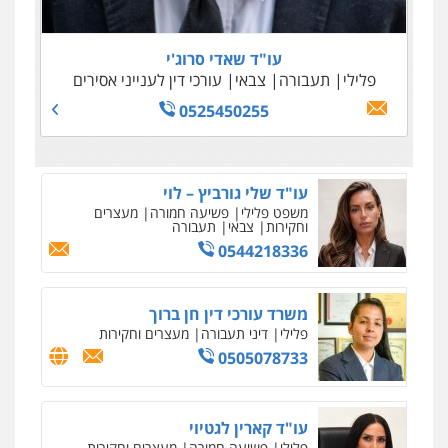
0505645022
0509100397
0545243703
עו"ד נדב גרינולד
0538788878
פלילי
תעבורה
עורכי דין לענייני אסירים
צבאי
עו"ד שאדי סרוג'י
0508848606
עו"ד אסף דוק
פלילי
תעבורה
צבאי
עורכי דין לענייני אסירים
פלילי
עבירות מין
סמים והימורים
פשיעה
0525450255
חמורה
חקירות ומעצרים
צווארון לבן והונאה
0526885006
עו"ד שלי גורביץ – לוי
משפט פלילי
פשיעה חמורה
מעצרים
וחקירות
צבאי
תעבורה
0544218336
משרד עורכי דין חן ברוך
פלילי
דיני תעבורה
מעצרים וחקירות
0505078733
עו"ד קארין לגטיוי
פלילי
פשיעה חמורה
מעצרים וחקירות