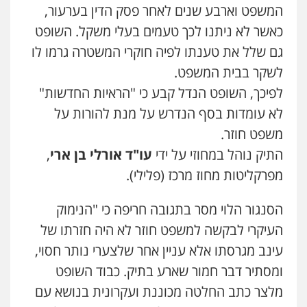
המשפט וארבע שנים לאחר פסק הדין בערעור,
כאשר לא ניתנו לכך טעמים בעלי משקל. השופט
כבריאן, מזר – משרד עורכי דין
גם שלל את טענתו לפיה חוקרי המשטרה גרמו לו
פלילי
מעצרים וחקירות
לשקר בבית המשפט.
0543986802
לפיכך, השופט הנדל קבע כי "הראיות החדשות"
לא עומדות בסף הנדרש על מנת להורות על
עו"ד בועז קניג
משפט חוזר.
פלילי
משפחה
כלכלי
צבאי
0507003001
התיק נוהל במחוזי על ידי
עו"ד אורלי בן ארי
,
מפרקליטות מחוז מרכז (פלילי).
מנשה, אלמוג – עורכי דין
פלילי
עבירות תנועה
צווארון לבן
תעבורה
הסנגור הלוי מסר בתגובה חריפה כי "הנימוק
עורכי דין לענייני אסירים
מעצרים וחקירות
העיקרי לבקשה למשפט חוזר לא היה חזרתו של
0546470989
עינב מגרסתו אלא עניין אחר שלצערי נותר חסוי,
ומסתיר דבר חמור שארע בתיק. כבוד השופט
עו"ד אבי כהן
פלילי
פשיעה חמורה
קטינים
אלימות
מלצר כתב החלטה מכוננת ועקרונית בנושא עם
סמים
עבירות מין