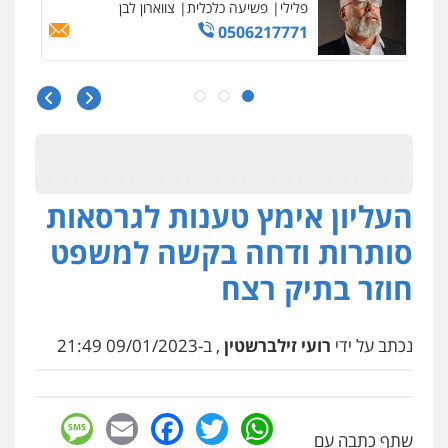
פלילי
פשיעה כלכלית
צווארון לבן
0506217771
סלימאן אבו שעירה – משרד עורכי דין
פלילי
בטחוני
צבאי
נזיקין
0547780927
העליון אימץ טענות לגרסאות
עו"ד אסף גונן
פלילי
פשע חמור
תעבורה
צבא
מעצרים
סותרות ודחה בקשה למשפט
וחקירות
0542255161
חוזר בתיק רצח
גל דהן – משרד עורך דין פלילי
פלילי
פשיעה חמורה
סמים
מעצרים
נכתב על ידי
רועי זילברשטין
, ב-09/01/2023 21:49
וחקירות
0544723840
sage
Facebook
Email
WhatsApp
Twitter
עו"ד ראוף נג'אר
שתף כתבה עם