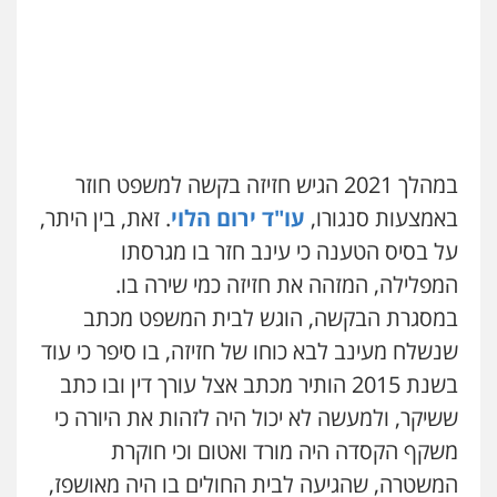
גל דהן – משרד עורך דין פלילי
פלילי
פשיעה חמורה
סמים
מעצרים
וחקירות
0544723840
עו"ד ראוף נג'אר
פלילי
עורכי דין לענייני אסירים
מעצרים
במהלך 2021 הגיש חזיזה בקשה למשפט חוזר
סמים
רכוש
באמצעות סנגורו,
עו"ד ירום הלוי
. זאת, בין היתר,
0548009246
על בסיס הטענה כי עינב חזר בו מגרסתו
המפלילה, המזהה את חזיזה כמי שירה בו.
דוד אפרים משרד עורכי דין
במסגרת הבקשה, הוגש לבית המשפט מכתב
פלילי
צווארון לבן
מס הכנסה
מע"מ
0506209859
שנשלח מעינב לבא כוחו של חזיזה, בו סיפר כי עוד
בשנת 2015 הותיר מכתב אצל עורך דין ובו כתב
ששיקר, ולמעשה לא יכול היה לזהות את היורה כי
עדי כרמלי – חברת עו"ד
פלילי
כלכלי
עורכי דין לענייני אסירים
משקף הקסדה היה מורד ואטום וכי חוקרת
0525060666
המשטרה, שהגיעה לבית החולים בו היה מאושפז,