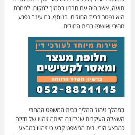
משרד עורכי דין חן ברוך
תועה, אשר היה עם חבריו בסמוך למקום. למחרת
פלילי
דיני תעבורה
מעצרים וחקירות
הוא נפטר בבית החולים. בנוסף, גם עינב נפגע
0505078733
מהירי ואושפז בבית החולים.
עו"ד קארין לגטיוי
פלילי
פשיעה חמורה
מעצרים וחקירות
0507446995
משרד עורכי דין טאי שרקי
פלילי
אסירים
תעבורה
מרב"ד
0547556464
עו"ד אילן אלימלך
במהלך ניהול ההליך בבית המשפט המחוזי
פלילי
פשיעה חמורה
תעבורה
אסירים
השאלה העיקרית שנידונה הייתה זיהויו של חזיזה
0522992110
כמבצע הירי. בית המשפט קבע כי זיהויו כמבצע