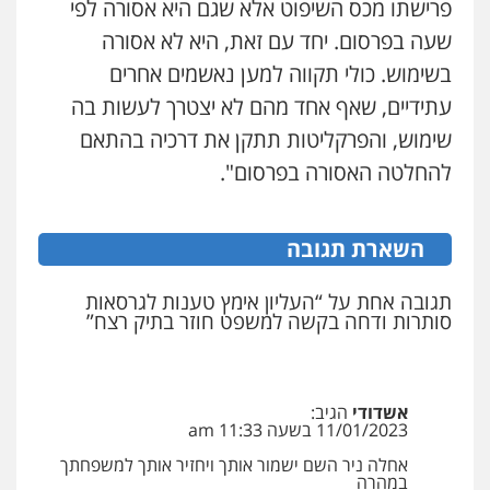
0523647066
פרישתו מכס השיפוט אלא שגם היא אסורה לפי
שעה בפרסום. יחד עם זאת, היא לא אסורה
בשימוש. כולי תקווה למען נאשמים אחרים
ויקי שמואל – משרד עו"ד
פלילי
משפט פלילי
עתידיים, שאף אחד מהם לא יצטרך לעשות בה
0528959600
שימוש, והפרקליטות תתקן את דרכיה בהתאם
להחלטה האסורה בפרסום".
קורל קרוז – עורך דין פלילי
משפט פלילי
השארת תגובה
0545437431
תגובה אחת על “העליון אימץ טענות לגרסאות
עו"ד עלי סעדי
סותרות ודחה בקשה למשפט חוזר בתיק רצח”
פלילי
פשיעה חמורה
ליווי וייצוג בחקירות
ומעצרים
0508824984
אשדודי
הגיב:
11/01/2023 בשעה 11:33 am
עו"ד תומר בנישתי
פלילי
מעצרים וחקירות
צווארון לבן
פשיעה
אחלה ניר השם ישמור אותך ויחזיר אותך למשפחתך
חמורה
במהרה