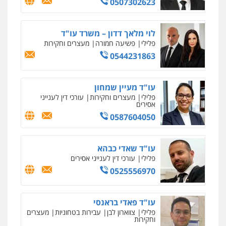
0507302623
רונן הלל – מוניטין
מחיקת כתבות מגוגל ודחיקת אזכורים
שליליים
שירותים מקצועיים לעורכי דין
לוי מלאך דדון – משרד עו"ד
0522508109
פלילי
פשיעה חמורה
מעצרים וחקירות
0544231863
אחסון אתרים
מהירות
הגנה
גיבוי
תמיכה
שירותים
מקצועיים לעורכי דין
עו"ד מעיין שמחון
פלילי
מעצרים וחקירות
עורכי דין לענייני
אסירים
0587604050
מרכז התחלה חדשה
אסירים
עבירות מין
שירותים מקצועיים
לעורכי דין
עו"ד שאדי כבהא
0544500346
פלילי
עורכי דין לענייני אסירים
0525556970
מאיה בלום, עו"ס, טיפול ושיקום
טיפול בהתמכרויות
שירותים מקצועיים
לעורכי דין
עו"ד פאדי בראנסי
0504062539
פלילי
צווארון לבן
עבירות בטחוניות
מעצרים
וחקירות