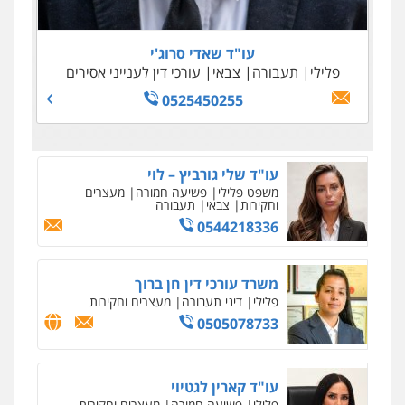
0505645022
0509100397
0545243703
עו"ד נדב גרינולד
0538788878
פלילי
תעבורה
עורכי דין לענייני אסירים
צבאי
עו"ד שאדי סרוג'י
0508848606
עו"ד אסף דוק
פלילי
תעבורה
צבאי
עורכי דין לענייני אסירים
פלילי
עבירות מין
סמים והימורים
פשיעה
0525450255
חמורה
חקירות ומעצרים
צווארון לבן והונאה
0526885006
עו"ד שלי גורביץ – לוי
משפט פלילי
פשיעה חמורה
מעצרים
וחקירות
צבאי
תעבורה
0544218336
משרד עורכי דין חן ברוך
פלילי
דיני תעבורה
מעצרים וחקירות
0505078733
עו"ד קארין לגטיוי
פלילי
פשיעה חמורה
מעצרים וחקירות