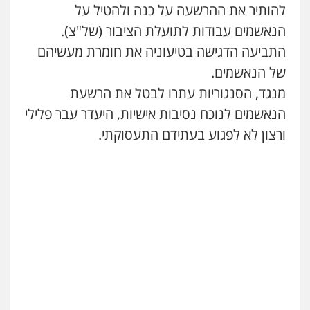
להותיר את ההרשעה על כנה ולהטיל על
גל דהן – משרד עורך דין פלילי
הנאשמים עבודות לתועלת הציבור (של"צ).
פלילי
פשיעה חמורה
סמים
מעצרים
וחקירות
התביעה הדגישה בטיעוניה את חומרת מעשיהם
0544723840
של הנאשמים.
מנגד, הסנגוריות עתרו לבטל את הרשעת
עו"ד ראוף נג'אר
הנאשמים לנוכח נסיבות אישיות, היעדר עבר פלילי
פלילי
עורכי דין לענייני אסירים
מעצרים
סמים
רכוש
ורצון לא לפגוע בעתידם התעסוקתי.
0548009246
דוד אפרים משרד עורכי דין
פלילי
צווארון לבן
מס הכנסה
מע"מ
0506209859
עדי כרמלי – חברת עו"ד
פלילי
כלכלי
עורכי דין לענייני אסירים
0525060666