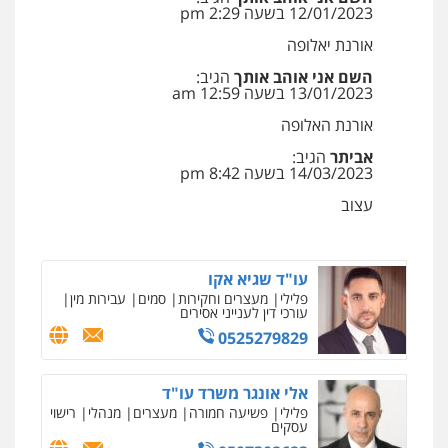
12/01/2023 בשעה 2:29 pm
אורנת יאלופה
עו"ד עלי סעדי
פלילי
פשיעה חמורה
ליווי וייצוג בחקירות
השם אני אוהב אותך
הגיב:
ומעצרים
13/01/2023 בשעה 12:59 am
0508824984
אורנת האלופה
אביתר
הגיב:
עו"ד תומר בנישתי
14/03/2023 בשעה 8:42 pm
פלילי
מעצרים וחקירות
צווארון לבן
פשיעה
חמורה
עצוב
0546657865
עו"ד שגיא אקו
פלילי
מעצרים וחקירות
סמים
עבירות מין
עורכי דין לענייני אסירים
0525279829
ניר קידר – צלם
צילום עורכי דין
שירותים מקצועיים לעורכי
דין
אלי אונגר משרד עו"ד
0504578527
פלילי
פשיעה חמורה
מעצרים
מנהלי
רישוי
עסקים