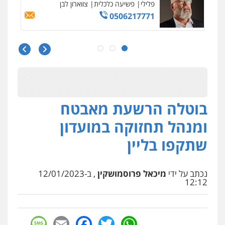
פלילי
פשיעה כלכלית
צווארון לבן
0506217771
סלימאן אבו שעירה – משרד עורכי דין
פלילי
בטחוני
צבאי
נזיקין
0547780927
בוטלה הרשעת מאבטח
עו"ד אסף גונן
פלילי
פשע חמור
תעבורה
צבא
מעצרים
ומנהל תחזוקה במועדון
וחקירות
0542255161
שתקפו בליין
גל דהן – משרד עורך דין פלילי
פלילי
פשיעה חמורה
סמים
מעצרים
נכתב על ידי
מיכאל פרוסמושקין
, ב-12/01/2023
וחקירות
12:12
0544723840
sage
Facebook
Email
WhatsApp
Twitter
עו"ד ראוף נג'אר