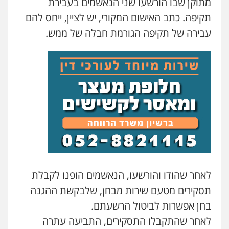
מתוקן שבו הורשעו שני הנאשמים בעבירת
עו"ד שאדי נאטור
תקיפה. כתב האישום המקורי, יש לציין, ייחס להם
פלילי
פשיעה חמורה
מעצרים וחקירות
עבירה של תקיפה הגורמת חבלה של ממש.
0509230800
גיל דביר – משרד עורכי דין
פלילי
פשיעה כלכלית
צווארון לבן
0506217771
סלימאן אבו שעירה – משרד עורכי דין
פלילי
בטחוני
צבאי
נזיקין
0547780927
לאחר שהודו והורשעו, הנאשמים הופנו לקבלת
עו"ד אסף גונן
תסקירים מטעם שירות מבחן, שלבקשת ההגנה
פלילי
פשע חמור
תעבורה
צבא
מעצרים
וחקירות
בחן אפשרות לביטול הרשעתם.
0542255161
לאחר שהתקבלו התסקירים, התביעה עתרה