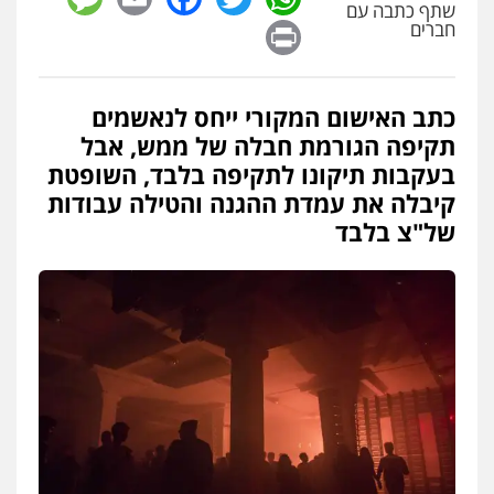
שתף כתבה עם
פלילי
עורכי דין לענייני אסירים
מעצרים
Print
סמים
רכוש
חברים
0548009246
כתב האישום המקורי ייחס לנאשמים
דוד אפרים משרד עורכי דין
תקיפה הגורמת חבלה של ממש, אבל
פלילי
צווארון לבן
מס הכנסה
מע"מ
0506209859
בעקבות תיקונו לתקיפה בלבד, השופטת
קיבלה את עמדת ההגנה והטילה עבודות
של"צ בלבד
עדי כרמלי – חברת עו"ד
פלילי
כלכלי
עורכי דין לענייני אסירים
0525060666
גיא זהבי משרד עורכי דין
פלילי
משפחה
503456449
עו"ד איהאב ג'לג'ולי