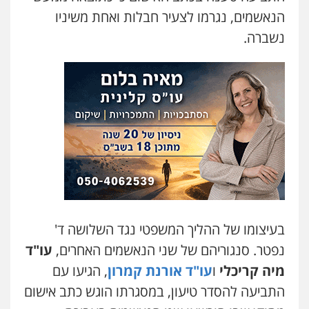
משרד עורכי דין חן ברוך
הנאשמים, נגרמו לצעיר חבלות ואחת משיניו
פלילי
דיני תעבורה
מעצרים וחקירות
נשברה.
0505078733
עו"ד קארין לגטיוי
פלילי
פשיעה חמורה
מעצרים וחקירות
0507446995
משרד עורכי דין טאי שרקי
פלילי
אסירים
תעבורה
מרב"ד
0547556464
בעיצומו של ההליך המשפטי נגד השלושה ד'
נפטר. סנגוריהם של שני הנאשמים האחרים,
עו"ד
עו"ד אילן אלימלך
פלילי
פשיעה חמורה
תעבורה
אסירים
מיה קריכלי
ו
עו"ד אורנת קמרון
, הגיעו עם
0522992110
התביעה להסדר טיעון, במסגרתו הוגש כתב אישום