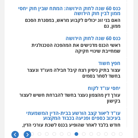
פשיעה חמורה
אסירים
כנס 60 שנה לחוק הירושה: המתח שבין חוק יחסי
0509636895
ממון לבין חוק הירושה
מרכז התחלה חדשה
האם בני זוג יכולים לקבוע מראש, במסגרת הסכם
אסירים
עבירות מין
שירותים מקצועיים
לעורכי דין
ממון, גם
עו"ד איהאב זבידאת
0544500346
פלילי
פשיעה חמורה
ארגוני פשע
עבירות
כנס 60 שנה לחוק הירושה
המתה
עבירות מין
ראשי הכנס מדגישים את המהפכה הטכנולגית
0509930581
שמחייבת שינויי חקיקה
חפץ חשוד
עו"ד יפעת שוורץ סיל
עצור בתיק ניסיון רצח קיבל חבילה מעו"ד ונעצר
פלילי
תעבורה
בחשד לסחר בסמים
0523379525
יחסי עו"ד לקוח
עורך דין מהצפון נעצר בחשד להברחת חשיש לעצור
עו"ד אליה חן ברק
בקישון
פלילי
פשיעה חמורה
ליווי וייצוג בחקירות
ומעצרים
אסירים
נוער
עו"ד ליאור קצב הורשע בבית-הדין המשמעתי
0525914163
בעיכוב כספים ופגיעה בכבוד המקצוע
חודש בלבד לאחר שהופיע בכנס לשכת עורכי הדין,
קצב הורשע
עו"ד אריה פטר