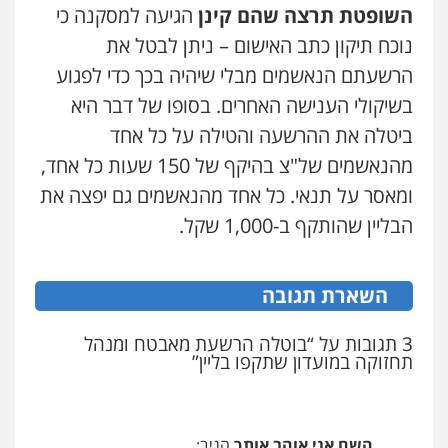
השופטת תרצה שהם קינן
הגיעה למסקנה כי
נוכח תיקון כתב האישום – ניתן לבטל את
מנשה, אלמוג – עורכי דין
עו"ד אלון קריטי
פלילי
עבירות תנועה
צווארון לבן
תעבורה
פלילי
כלכלי
אלימות
סמים
מעצרים
הרשעתם הנאשמים מבלי שיהיה בכך כדי לפגוע
עורכי דין לענייני אסירים
מעצרים וחקירות
0525544654
0546470989
בשיקולי הענישה האחרים. בסופו של דבר היא
ביטלה את ההרשעה והטילה על כל אחד
עו"ד אבי כהן
מהנאשמים של"צ בהיקף של 150 שעות כל אחד,
עו"ד דפנה לביא
פלילי
פשיעה חמורה
קטינים
אלימות
משפחה
גישור
סמים
עבירות מין
ומאסר על תנאי. כל אחד מהנאשמים גם יפצה את
0507206063
0523647066
הבליין שהותקף ב-1,000 שקל.
עו"ד זוהר ארבל
ויקי שמואל – משרד עו"ד
השארת תגובה
פלילי
פשיעה חמורה
מעצרים וחקירות
פלילי
משפט פלילי
קטינים
0528959600
0538788878
3 תגובות על “בוטלה הרשעת מאבטח ומנהל
תחזוקה במועדון שתקפו בליין”
עו"ד אסף דוק
קורל קרוז – עורך דין פלילי
פלילי
עבירות מין
סמים והימורים
פשיעה
משפט פלילי
חמורה
חקירות ומעצרים
צווארון לבן והונאה
0545437431
השם אני אוהב אותך
הגיב:
0526885006