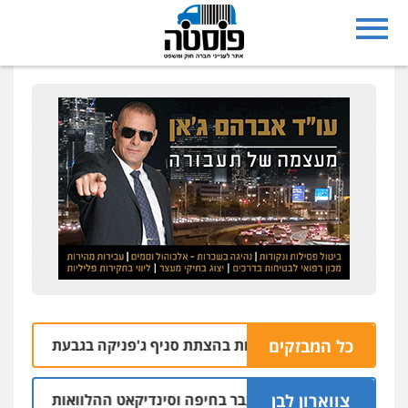
כל המבזקים
צרו בחשד למעורבות בהצתת סניף ג'פניקה בגבעתיים
06.08 | 22:58
צווארון לבן
ם: יו"ר ש"ס לשעבר בחיפה וסינדיקאט ההלוואות של משפחת הרי