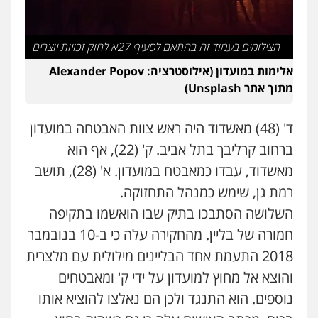
פלילי
מעצרים וחקירות
עורכי דין לענייני
אסירים
0505216700
הצילומים בעמוד זה בהתאם לסעיף 27א לחוק זכויות יוצרים
אלימות במועדון (אילוסטרציה: Alexander Popov
אייל בן שושן, עורך דין פלילי
מתוך אתר Unsplash)
פלילי
מעצרים וחקירות
פשיעה חמורה
נוער
רישום פלילי
0522763105
ד' (48) מאשדוד היה ראש צוות האבטחה במועדון
ברחוב קרליבך בתל אביב. ק' (22), אף הוא
עו"ד שלומי שרון
מאשדוד, עבדו כמאבטח במועדון. א' (28), תושב
פלילי
צבאי
מעצרים וחקירות
רמת גן, שימש כמנהל התחזוקה.
0547342002
השלושה הסתבכו בתיק שבו הואשמו בתקיפה
חמורה של בליין. מהחקירה עלה כי ב-10 בנובמבר
עו"ד אלון קריטי
2018 התעמת אחד הבליינים מילולית עם מלצרית
פלילי
כלכלי
אלימות
סמים
מעצרים
והוצא אל מחוץ למועדון על ידי ק' ומאבטחים
0525544654
נוספים. הוא התנגד ולכן הם נאלצו להוציא אותו