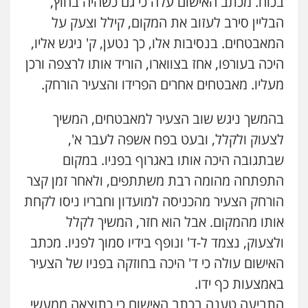
בכוח. מכתב האישום עלה כי גם כשהיה בחוץ,
עו"ד דפנה לביא
הבליין סירב לעזוב את המקום, קילל וצעק על
משפחה
גישור
0507206063
המאבטחים. בנסיבות אלו, כך נטען, ק' ניגש אליו,
היכה בעורפו, אחז בצווארו, הוריד אותו לרצפה ורכן
עו"ד זוהר ארבל
מעליו. מאבטחים אחרים הפרידו והצעיר הורחק.
פלילי
פשיעה חמורה
מעצרים וחקירות
קטינים
בהמשך ניגש שוב הצעיר למאבטחים, המשיך
0538788878
לצעוק ולקלל, ובעט בפח אשפה לעבר א',
שבתגובה היכה אותו באגרוף בפניו. במקום
עו"ד אסף דוק
פלילי
עבירות מין
סמים והימורים
פשיעה
התפתחה מהומה רבת משתתפים, ולאחר זמן קצר
חמורה
חקירות ומעצרים
צווארון לבן והונאה
הורחק הצעיר מהכניסה למועדון וחבריו ניסו לקחת
0526885006
אותו מהמקום. אבל הוא חזר, המשיך לקלל
עו"ד שלי גורביץ – לוי
ולצעוק, נצמד ל-ד' ונופף בידיו סמוך לפניו. מכתב
משפט פלילי
פשיעה חמורה
מעצרים
האישום עולה כי ד' היכה בחוזקה בפניו של הצעיר
וחקירות
צבאי
תעבורה
0544218336
באמצעות כף ידו.
התביעה טענה בכתב האישום כי כתוצאה ממעשי