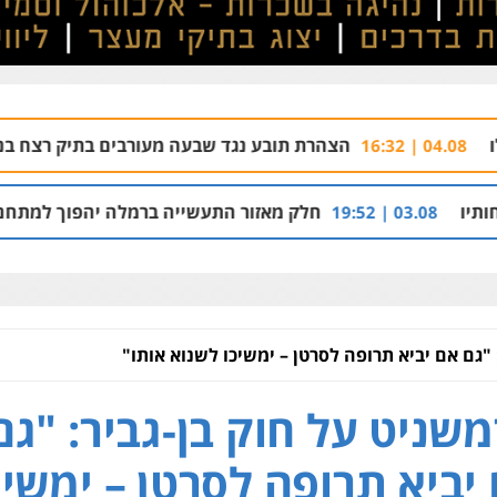
הצהרת תובע נגד שבעה מעורבים בתיק רצח בניהו רזי בירושלים
חלק מאזור התעשייה ברמלה יהפוך למתחם מגורים עם 1,700 יחידות דיור
"גם אם יביא תרופה לסרטן – ימשיכו לשנוא אותו"
שניט על חוק בן-גביר: "גם
יביא תרופה לסרטן – ימשיכ