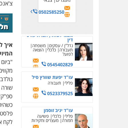
מעצרים
צבאי
צ'אנס"
0502585250
מצגר ושות', חברת עורכי
דין
איך ל
נדל"ן / עסקים
משפחה
תעבורה
כלכלי
הוצאה
המיוע
לפועל
"ביום
0545402829
מקווי
עו"ד יפעת שוורץ סיל
גולדב
פלילי
תעבורה
שורה 
0523379525
ספ"ק?
כשהיה 
עו"ד יניב זוסמן
פלסטיק
פלילי
כלכלי
פשיעה
חמורה
מעצרים וחקירות
לקח אח