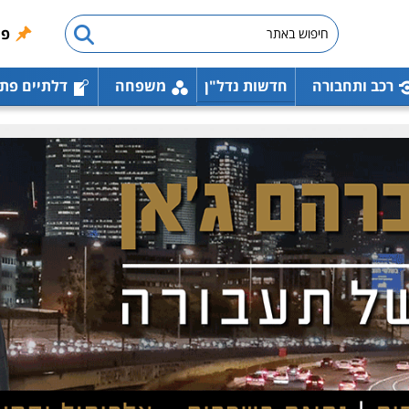
פו
רכב ותחבורה
חדשות נדל"ן
משפחה
דלתיים פת