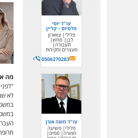
עו"ד יוסי
פלסיוס – קליין
פלילי
צווארון
לבן
מחש
תעבורה
מעצרים וחקירות
0506270283
מה את
"לפני 
לא שמ
במשטר
במשטרה
עו"ד משה אורן
העבר ש
פלילי
פשיעה
תרופה 
חמורה
סמים