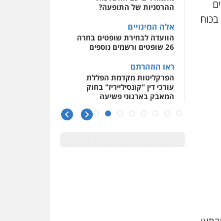
ים
ההרסניות של התופעה?
סור בכוח
אלה המינויים
הוועדה לבחירת שופטים בחרה
26 שופטים ורשמים נוספים
ראו הוזהרתם
הפרקליטות מקדמת הפללת
עורכי דין "קונסילייריז" בחוק
המאבק בארגוני פשיעה
משרות אמון
יו"ר מחוז ת"א משבץ עובדות
שלו למינוי דייני בית הדין
למשמעת
האופנוע חזר הביתה
עו"ד גיל פרידמן והרפתקאות
אופנוע השטח שלו
הזכות לטנף
זוכה עורך-דין שהשווה את ברק