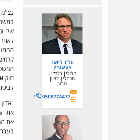
נצ"מ 
במשטר
של יו
לאחר 
הממוני
קרמשני
עו"ד ליאור
אפשטיין
המשטר
פלילי
כלכלי
חוק
אי
מנהלי
לשון
הרע
לביטחו
0508774477
"אדון 
את המש
את המ
בעבר 