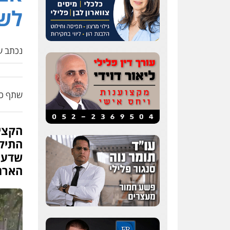
לשנ
נכתב על
שתף כת
הקצי
התיקו
שדעות
הארג