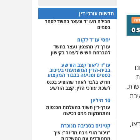
חפץ חשוד
0522508109
חדשות עורכי דין
עצור בתיק ניסיון רצח קיבל
חבילה מעו"ד ונעצר בחשד לסחר
אחסון אתרים
בסמים
מהירות
הגנה
גיבוי
תמיכה
שירותים מקצועיים
לעורכי דין
יחסי עו"ד לקוח
עורך דין מהצפון נעצר בחשד
להברחת חשיש לעצור בקישון
מרכז התחלה חדשה
אסירים
עבירות מין
עו"ד ליאור קצב הורשע
ו
שירותים מקצועיים לעורכי
בבית-הדין המשמעתי בעיכוב
דין
כספים ופגיעה בכבוד המקצוע
ת
חודש בלבד לאחר שהופיע בכנס
0544500346
שרת,
לשכת עורכי הדין, קצב הורשע
יבת
10 מיליון
עורך-דין חשוד בהעלמת הכנסות
והתחמקות ממס רכישה
דאז,
קטינים בסביבה מנוכרת
"ניכור הורי מכת מדינה": איך
מתמודדים עם ההשלכות