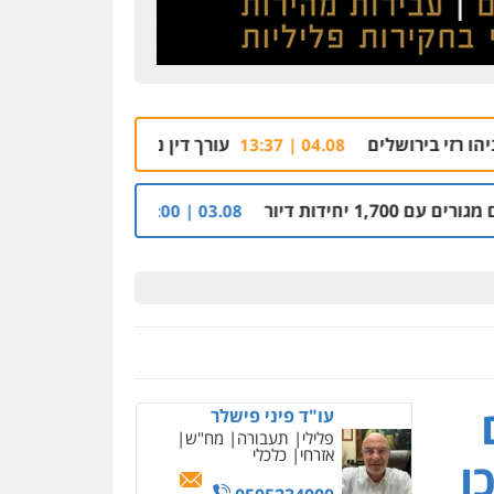
עורך דין נורה למוות בראשון לציון, הלקוח שחשו
04.08 | 13:37
קבלן מוכר שפשט רגל חשוד בהסתרת
03.08 | 14:00
ניר קידר – צלם
צילום עורכי דין
שירותים
מקצועיים לעורכי דין
עו"ד פיני פישלר
פלילי
תעבורה
מח"ש
0504578527
אזרחי
כלכלי
ו
רונן הלל – מוניטין