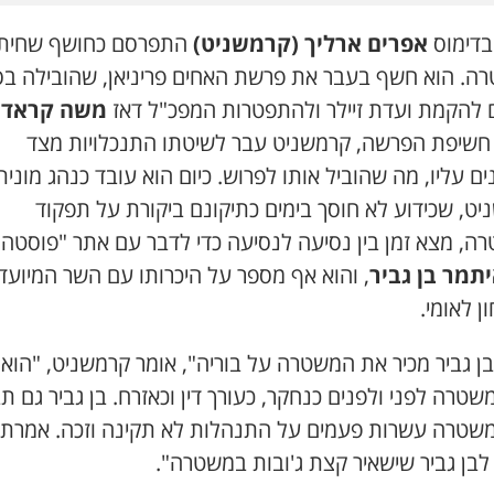
בדימוס
אפרים ארליך (קרמשניט)
התפרסם כחושף שחית
ה. הוא חשף בעבר את פרשת האחים פריניאן, שהובילה בס
ם להקמת ועדת זיילר ולהתפטרות המפכ"ל דאז
משה קראדי
חשיפת הפרשה, קרמשניט עבר לשיטתו התנכלויות מצד
ם עליו, מה שהוביל אותו לפרוש. כיום הוא עובד כנהג מונית
ט, שכידוע לא חוסך בימים כתיקונם ביקורת על תפקוד
ה, מצא זמן בין נסיעה לנסיעה כדי לדבר עם אתר "פוסטה"
תמר בן גביר
, והוא אף מספר על היכרותו עם השר המיועד
ן לאומי.
בן גביר מכיר את המשטרה על בוריה", אומר קרמשניט, "הוא 
טרה לפני ולפנים כנחקר, כעורך דין וכאזרח. בן גביר גם ת
שטרה עשרות פעמים על התנהלות לא תקינה וזכה. אמרתי
לבן גביר שישאיר קצת ג'ובות במשטרה".