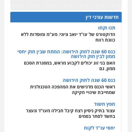
מקצועיים לעורכי דין
עו"ד דרוויש נאשף
הדוקטורט של עו"ד יואב ציוני: מע"מ ומוסדות ללא
כוונת רווח
פלילי
פשיעה חמורה
זכויות אדם
חדשות עורכי דין
0527448141
כנס 60 שנה לחוק הירושה: המתח שבין חוק יחסי
מרכז התחלה חדשה
ממון לבין חוק הירושה
אסירים
עבירות מין
שירותים מקצועיים
לעורכי דין
האם בני זוג יכולים לקבוע מראש, במסגרת הסכם
חליל ביאדי – משרד עורכי דין
ממון, גם
0544500346
פלילי
דיני תעבורה
מעצרים וחקירות
פשיעה חמורה
אסירים
כנס 60 שנה לחוק הירושה
0509636895
מאיה בלום, עו"ס, טיפול ושיקום
ראשי הכנס מדגישים את המהפכה הטכנולגית
טיפול בהתמכרויות
שירותים מקצועיים
שמחייבת שינויי חקיקה
לעורכי דין
עו"ד איהאב זבידאת
0504062539
חפץ חשוד
פלילי
פשיעה חמורה
ארגוני פשע
עבירות
המתה
עבירות מין
עצור בתיק ניסיון רצח קיבל חבילה מעו"ד ונעצר
בחשד לסחר בסמים
0509930581
עו"ד ד"ר אבי שקד
עבירות כלכליות
הלבנת הון
חילוטים
יחסי עו"ד לקוח
עבירות פליליות
עורך דין מהצפון נעצר בחשד להברחת חשיש לעצור
עו"ד יפעת שוורץ סיל
0544385337
בקישון
פלילי
תעבורה
0523379525
עו"ד ליאור קצב הורשע בבית-הדין המשמעתי
איתי חקירות – שירותים לעורכי דין
בעיכוב כספים ופגיעה בכבוד המקצוע
חקירות פרטיות
חקירות כלכליות
חקירות