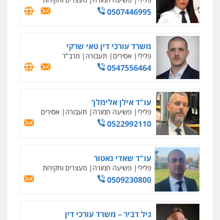
וחקירות
0544723840
עו"ד ראוף נג'אר
פלילי
עורכי דין לענייני אסירים
מעצרים
סמים
רכוש
0548009246
דוד אפרים משרד עורכי דין
פלילי
צווארון לבן
מס הכנסה
מע"מ
0506209859
עדי כרמלי – חברת עו"ד
פלילי
כלכלי
עורכי דין לענייני אסירים
0525060666
גיא זהבי משרד עורכי דין