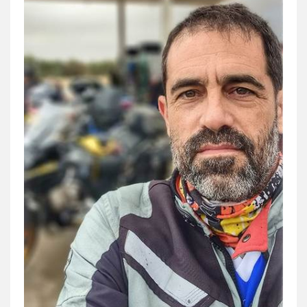
0543986802
עו"ד בועז קניג
פלילי
משפחה
כלכלי
צבאי
0507003001
מנשה, אלמוג – עורכי דין
פלילי
עבירות תנועה
צווארון לבן
תעבורה
עורכי דין לענייני אסירים
מעצרים וחקירות
0546470989
עו"ד אבי כהן
פלילי
פשיעה חמורה
קטינים
אלימות
סמים
עבירות מין
0523647066
ויקי שמואל – משרד עו"ד
פלילי
משפט פלילי