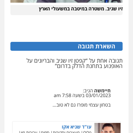
0528959600
זיו שגיב. משטרה במיטבה במשעולי הארץ
קורל קרוז – עורך דין פלילי
משפט פלילי
0545437431
השארת תגובה
עו"ד עלי סעדי
תגובה אחת על “קפטן זיו שגיב והבריונים על
האופנוע בתחנת הדלק בדרום”
פלילי
פשיעה חמורה
ליווי וייצוג בחקירות
ומעצרים
0508824984
חיימשה
הגיב:
עו"ד תומר בנישתי
03/01/2023 בשעה 7:58 am
פלילי
מעצרים וחקירות
צווארון לבן
פשיעה
חמורה
בטחון עצמי מופרז גם לא טוב…
0546657865
עו"ד שגיא אקו
פלילי
מעצרים וחקירות
סמים
עבירות מין