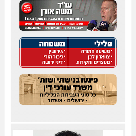
עו"ד איהאב ג'לג'ולי
פלילי
מעצרים וחקירות
עורכי דין לענייני
אסירים
0505216700