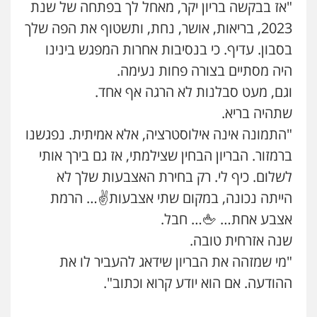
"אז בבקשה בריון יקר, מאחל לך בפתחה של שנת
עו"ד אסף דוק
2023, בריאות, אושר, נחת, ותשטוף את הפה שלך
פלילי
עבירות מין
סמים והימורים
פשיעה
בסבון. עדיף. כי בנסיבות אחרות המפגש בינינו
חמורה
חקירות ומעצרים
צווארון לבן והונאה
0526885006
היה מסתיים בצורה פחות נעימה.
וגם, מעט סבלנות לא הרגה אף אחד.
שתהיה בריא.
"התמונה אינה אילוסטרציה, אלא אמיתית. נפגשנו
ברמזור. הבריון הבחין שצילמתי, אז גם בירך אותי
לשלום. כיף לי. רק בחירת האצבעות שלך לא
הייתה נכונה, במקום שתי אצבעות✌️… הרמת
אצבע אחת… 🖕… חבל.
שנה אזרחית טובה.
"מי שמזהה את הבריון שידאג להעביר לו את
ההודעה. אם הוא יודע קרוא וכתוב".