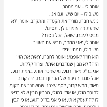
אומר לי – אני ממהר.
עדי כרמלי – חברת עו"ד
פלילי
כלכלי
עורכי דין לענייני אסירים
משיב לו – יום שישי וגם אני.
0525060666
ניגש חברו, מוריד את הקסדה ומתקרב, אומר, 'לא
שמעת מה אומרים לך, תסיים'.
גיא זהבי משרד עורכי דין
מביט לעברו, שואל, הכל בסדר?
פלילי
משפחה
אומר לי, 'אני ממהר, תביא את האוויר'.
503456449
משיב לו, תמתין ידידי.
הוא חוזר לאופנוע ואומר לחברו, 'ראית את הזין
עו"ד איהאב ג'לג'ולי
הזה? לא מבין שמדברים איתו', וצרור קללות.
פלילי
מעצרים וחקירות
עורכי דין לענייני
אסירים
אני בד"כ מאוד רגוע, מי שמכיר אותי. באמת רגוע.
0505216700
אבל סגנון הדיבור של הבריון וחברו, היה קרוב
מאוד, ממש קרוב, לסף עצבני שמשחרר את הקוף.
אייל בן שושן, עורך דין פלילי
פלילי
מעצרים וחקירות
פשיעה חמורה
לחוסר מזלו, או אולי למזלי, הבריון הבין שלא כדאי
נוער
רישום פלילי
לו להתעסק איתי, או כי אני בד"כ רגוע, או כי הבין
0522763105
שלמרות שהם שלושה ואני אחד, זה לא יגמר