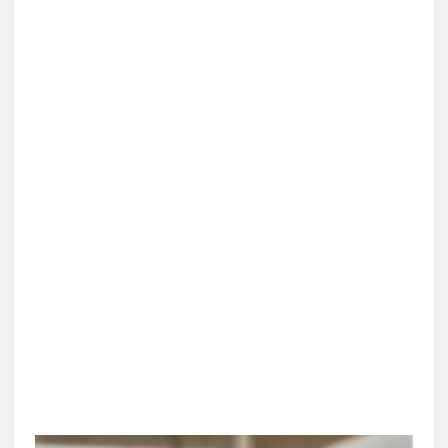
עו"ד אייל אביטל
פלילי
פשיעה חמורה
מעצרים וחקירות
0544712201
עו"ד רונן בנדל
משפט פלילי
פשיעה חמורה
פלילי
0524282442
כבריאן, מזר – משרד עורכי דין
פלילי
מעצרים וחקירות