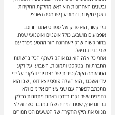
עו"ד אילן אלימלך
ובשנים האחרונות הוא ראש מחלקת החקירות
פלילי
פשיעה חמורה
תעבורה
אסירים
באגף חקירות והמודיעין שבמטה הארצי.
0522992110
בלי קשר, הוא פריק של ספורט אתגרי ורוכב
עו"ד שאדי נאטור
אופנועים מושבע, כולל אופניים ואופנועי שטח,
פלילי
פשיעה חמורה
מעצרים וחקירות
בחור קשוח שרק לאחרונה חזר ממסע מפרך עם
0509230800
שני בניו בנפאל.
אחרי כל אלה הוא גם אוהב לשתף הכל ברשתות
גיל דביר – משרד עורכי דין
החברתיות, בטקסט ותמונות. השבוע, על רקע
פלילי
פשיעה כלכלית
צווארון לבן
הטראומה הקולקטיבית של רצח יורי וולקוב על ידי
0506217771
עדי אשכנזי, הוא העלה פוסט יוצא דופן, שבו הוא
מתכתב לכאורה עם שני צעירים אלימים ולא
סלימאן אבו שעירה – משרד עורכי דין
נחמדים אשר נקרו בדרכו באחת מתחנות הדלק
פלילי
בטחוני
צבאי
נזיקין
0547780927
בדרום ארץ, שטח המחיה שלו במדבר כשהוא לא
מנווט את תיקי החקירה של הפשעים הכי חמורים