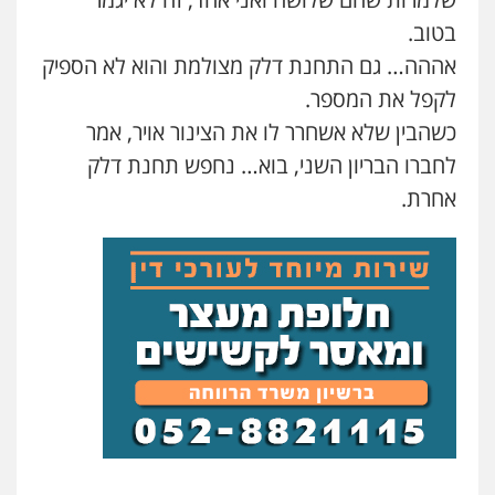
בטוב.
עו"ד שלומי שרון
פלילי
צבאי
מעצרים וחקירות
אההה… גם התחנת דלק מצולמת והוא לא הספיק
0547342002
לקפל את המספר.
כשהבין שלא אשחרר לו את הצינור אויר, אמר
לחברו הבריון השני, בוא… נחפש תחנת דלק
עו"ד אלון קריטי
פלילי
כלכלי
אלימות
סמים
מעצרים
אחרת.
0525544654
עו"ד דפנה לביא
משפחה
גישור
0507206063
עו"ד זוהר ארבל
פלילי
פשיעה חמורה
מעצרים וחקירות
קטינים
0538788878