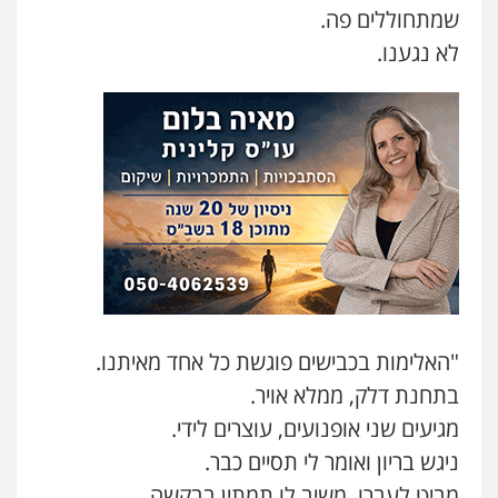
עו"ד אסף גונן
שמתחוללים פה.
פלילי
פשע חמור
תעבורה
צבא
מעצרים
לא נגענו.
וחקירות
0542255161
גל דהן – משרד עורך דין פלילי
פלילי
פשיעה חמורה
סמים
מעצרים
וחקירות
0544723840
עו"ד ראוף נג'אר
פלילי
עורכי דין לענייני אסירים
מעצרים
סמים
רכוש
0548009246
"האלימות בכבישים פוגשת כל אחד מאיתנו.
בתחנת דלק, ממלא אויר.
דוד אפרים משרד עורכי דין
פלילי
צווארון לבן
מס הכנסה
מע"מ
מגיעים שני אופנועים, עוצרים לידי.
0506209859
ניגש בריון ואומר לי תסיים כבר.
מביט לעברו, משיב לו תמתין בבקשה.