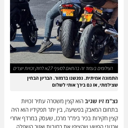
משפט פלילי
פשיעה חמורה
מעצרים
וחקירות
צבאי
תעבורה
0544218336
משרד עורכי דין חן ברוך
פלילי
דיני תעבורה
מעצרים וחקירות
0505078733
עו"ד קארין לגטיוי
הצילומים בעמוד זה בהתאם לסעיף 27א לחוק זכויות יוצרים
פלילי
פשיעה חמורה
מעצרים וחקירות
התמונה אמיתית. נפגשנו ברמזור. הבריון הבחין
0507446995
שצילמתי, אז גם בירך אותי לשלום
משרד עורכי דין טאי שרקי
נצ"מ זיו שגיב
הוא קצין משטרה עתיר זכויות
פלילי
אסירים
תעבורה
מרב"ד
בתחום המאבק בפשיעה, בין יתר תפקידיו הוא היה
0547556464
קצין חקירות בכיר בימ"ר מרכז, שעסק במרדף אחרי
ארגוני הפשע שהציפו את רחובות ואזור השפלה,