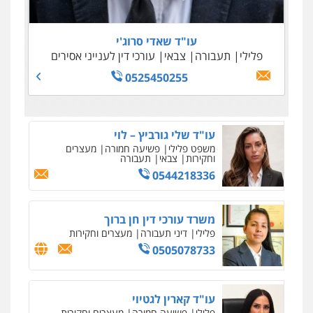
0505645022
0509100397
0545243703
עו"ד נדב גרינולד
0509230800
פלילי
תעבורה
עורכי דין לענייני אסירים
צבאי
עו"ד שאדי סרוג'י
0508848606
פלילי
תעבורה
צבאי
עורכי דין לענייני אסירים
גיל דביר – משרד עורכי דין
פלילי
פשיעה כלכלית
צווארון לבן
0525450255
0506217771
סלימאן אבו שעירה – משרד עורכי דין
פלילי
בטחוני
צבאי
נזיקין
0547780927
עו"ד אסף גונן
פלילי
פשע חמור
תעבורה
צבא
מעצרים
וחקירות
0542255161
גל דהן – משרד עורך דין פלילי
פלילי
פשיעה חמורה
סמים
מעצרים