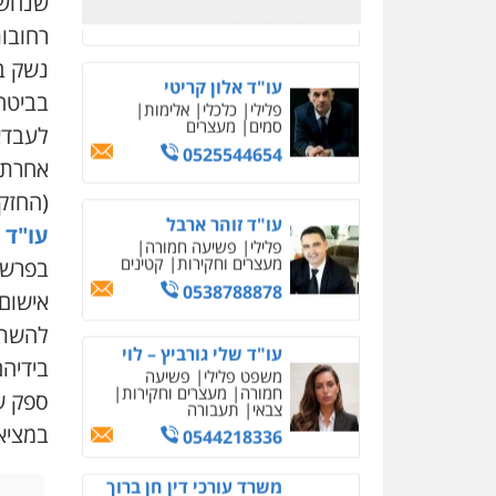
שנחשפ
רחובות
עו"ד שלי גורביץ – לוי
נשק בל
משפט פלילי
פשיעה
חמורה
מעצרים וחקירות
בביטחו
צבאי
תעבורה
0544218336
לעבדא
אחרת –
משרד עורכי דין חן ברוך
(החזק
פלילי
דיני תעבורה
מעצרים
וחקירות
עו"ד 
0505078733
בפרשה
אישום.
משרד עורכי דין טאי
שרקי
פלילי
אסירים
תעבורה
בידיהם
מרב"ד
ספק שה
0547556464
במציא
עו"ד אילן אלימלך
פלילי
פשיעה חמורה