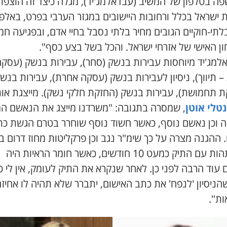
ה בטלפון של המשיב (עבדאלמג'יד), מגלה כיצד זה הוצפו
 ישראל בכלל ורחובות היישובים במגזר הערבי בפרט, באלפי
תי-חוקיים הגובים מחיר בלתי נסבל בחיי אדם, ובפגיעה חמ
ן האישי של אזרחי ישראל. והכל בשל בצע כסף".
למג'יד מיוחסות עבירות בנשק (סחר), עבירות בנשק (עסק
 תיווך), ניסיון לעבירות בנשק (עסקה אחרת), עבירות בנש
ת תחמושת), עבירות בנשק (החזקת חלקי נשק). מייצגת אות
נטלי אוטן
, שמסרה בתגובה: "משרדנו מייצג את הנאשם המ
 וכן נאשם נוסף, כאשר חשוד נוסף שוחרר בטרם הגשת כת
 ההגנה מצרה על כך שימ"ר נגב וכן פרקליטות מחוז דרום ב
להשתהות עם התיק כמעט 10 חודשים, כאשר חומר הראיות היה
 עוד הרבה לפני כן. לאחר שנקרא את התיק לעומק, אין לי כ
ניסיון 'לנפח' את כתב האישום, יתברר שלא תהיה לו אחיז
ות".