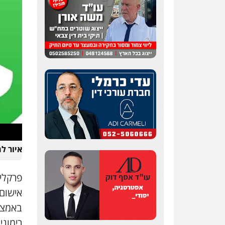
איור 
פרקלי
באמצע
רימונ