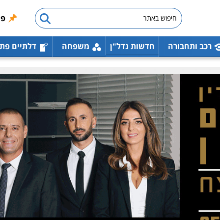
פו
רכב ותחבורה
חדשות נדל"ן
משפחה
דלתיים פת