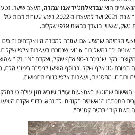
נאשמים הוא
עבדאלמג'יד אבו עמרה
, מעצב שיער. נטען 
במהלך שנת 2021 ועד למעצרו ב-2022 ביצע עשרות רבות של
 נשק, ששווין מוערך במאות אלפי שקלים.
צעי הלחימה שהציע אבו עמרה למכירה היו אקדחים ורובים
מסוגים שונים. כך למשל רובי M16 שנמכרו בעשרות אלפי שקלים,
רובה מקוצר "נקי" שנמכר ב-90 אלף שקל, ואקדח "FN נ
למכירה תמורת 36 אלף שקל. בנוסף הוצעו למכירה רימוני הלם, 
 ורובים, מחסניות, ועשרות אלפי כדורי תחמושת.
 האישום שהוגשו באמצעות
עו"ד גיורא חזן
עולה כי בחלק
ים התכתבו הנאשמים בקודים. לדוגמא, כדורי אקדח הוצעו
 בשם קוד "ברגים קטנים".