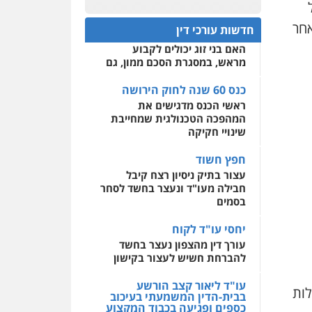
פלילי
אסירים
חקירות
כנס 60 שנה לחוק הירושה:
ומעצרים
סייבר
ניהול
המתח שבין חוק יחסי ממון
0522508109
7,000-8". מיד לאחר
משברים פליליים
חדשות עורכי דין
לבין חוק הירושה
האם בני זוג יכולים לקבוע
אחסון אתרים
0506355388
מראש, במסגרת הסכם ממון, גם
מהירות
הגנה
גיבוי
תמיכה
שירותים מקצועיים
לעורכי דין
כנס 60 שנה לחוק הירושה
עו"ד דרוויש נאשף
ראשי הכנס מדגישים את
פלילי
פשיעה חמורה
זכויות
אדם
המהפכה הטכנולגית שמחייבת
מרכז התחלה חדשה
שינויי חקיקה
0527448141
אסירים
עבירות מין
שירותים מקצועיים לעורכי
חפץ חשוד
דין
חליל ביאדי – משרד
עצור בתיק ניסיון רצח קיבל
עורכי דין
חבילה מעו"ד ונעצר בחשד לסחר
0544500346
פלילי
דיני תעבורה
מעצרים
בסמים
וחקירות
פשיעה חמורה
אסירים
יחסי עו"ד לקוח
0509636895
עורך דין מהצפון נעצר בחשד
להברחת חשיש לעצור בקישון
עו"ד איהאב זבידאת
פלילי
פשיעה חמורה
ארגוני
פשע
עבירות המתה
עו"ד ליאור קצב הורשע
לות
עבירות מין
בבית-הדין המשמעתי בעיכוב
כספים ופגיעה בכבוד המקצוע