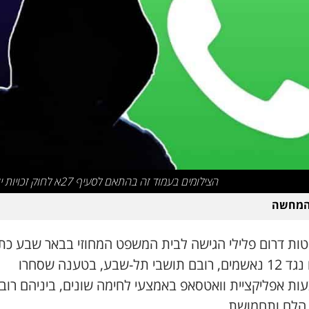
הצילומים בעמוד זה בהתאם לסעיף 27א לחוק זכויות יוצרים
להמחשה
טות דרום פלילי הגישה לבית המשפט המחוזי בבאר שבע כת
אישום נגד 12 נאשמים, רובם תושבי תל-שבע, בטענה שסחרו
ות אפליקציית וואטסאפ באמצעי לחימה שונים, ביניהם רובי
י הלם ותחמושת.