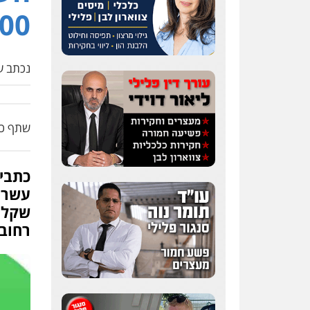
00"
נכתב על
שתף כת
עשרו
שקלי
רחובו