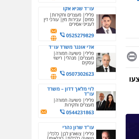
מחיקת כתבות מגוגל
0525279829
ודחיקת אזכורים שליליים
שירותים מקצועיים לעורכי
אלי אונגר משרד עו"ד
דין
פלילי
פשיעה חמורה
מעצרים
מנהלי
רישוי
0522508109
עסקים
אחסון אתרים
0507302623
מהירות
הגנה
גיבוי
תמיכה
שירותים מקצועיים
Messag
Print
Fa
E
לוי מלאך דדון – משרד
לעורכי דין
עו"ד
פלילי
פשיעה חמורה
מעצרים וחקירות
מרכז התחלה חדשה
ביצעו
0544231863
אסירים
עבירות מין
שירותים מקצועיים לעורכי
דין
עו"ד שרון נהרי
פלילי
צווארון לבן
כלכלי
0544500346
פשיעה כלכלית
בינלאומי
הליכי הסגרה
מאיה בלום, עו"ס,
טיפול ושיקום
טיפול בהתמכרויות
שירותים מקצועיים לעורכי
איומים כתובים
עו"ד מעיין שמחון
דין
תושב סכנין חשוד ששלח הודעות
פלילי
מעצרים וחקירות