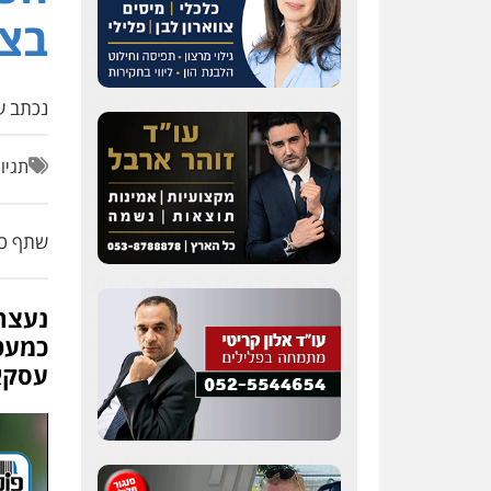
בצפ
נכתב על
תגיו
שתף כת
נעצר
עסקא