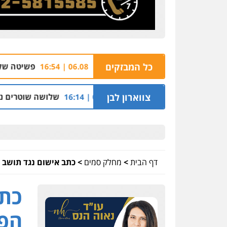
ד שב"ס ובתי-המשפט
כל המבזקים
פשיטה של המשטרה על יעדי 
06.08 | 16:54
שפחת הרינג
צווארון לבן
שלושה שוטרים נחקרו בחשד למתן ה
05.08 | 16:14
דף הבית
>
מחלק סמים
>
כתב אישום נגד תושב 
כתב
הפע