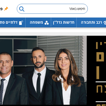
פו
רכב ותחבורה
חדשות נדל"ן
משפחה
דלתיים פת