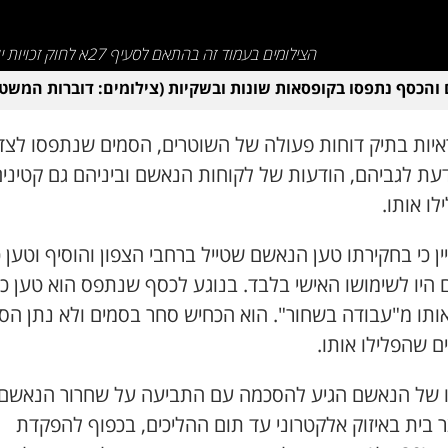
הצילומים בעמוד זה בהתאם לסעיף 27א לחוק זכויות יוצרים
והכסף נתפסו בקופסאות שונות ובשקיות (צילומים: דוברות המשט
ראיות בתיק דוחות פעולה של השוטרים, הסמים שנתפסו לצד
דעת לגביהם, הודעות של לקוחות הנאשם וביניהם גם קטיני
ו אותו.
ין כי בחקירתו טען הנאשם שטייל ברחבי הצפון והוסיף וטען כ
 היו לשימושו האישי בלבד. בנוגע לכסף שנתפס הוא טען כי
אותו מ"עבודה בשחור". הוא הכחיש סחר בסמים ולא נתן הס
ם שהפלילו אותו.
ו של הנאשם הגיע להסכמה עם התביעה על שחרור הנאשם
 בית באיזוק אלקטרוני עד תום ההליכים, בכפוף להפקדת