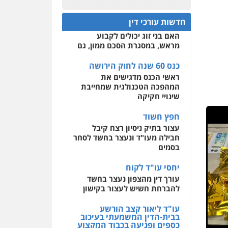
לעורכי דין
עו"ד גיורא זילברשטיין
ראשי הכנס מדגישים את
פלילי
פשיעה חמורה
המהפכה הטכנולגית שמחייבת
חדשות עורכי דין
מעצרים וחקירות
שינויי חקיקה
מרכז התחלה חדשה
0505212444
אסירים
עבירות מין
שירותים מקצועיים לעורכי
חפץ חשוד
דין
עו"ד אסף גונן
עצור בתיק ניסיון רצח קיבל
חבילה מעו"ד ונעצר בחשד לסחר
פלילי
פשע חמור
תעבורה
0544500346
צבא
מעצרים וחקירות
בסמים
0542255161
יחסי עו"ד לקוח
עורך דין מהצפון נעצר בחשד
להברחת חשיש לעצור בקישון
גל דהן – משרד עורך דין
פלילי
עו"ד ליאור קצב הורשע
פלילי
פשיעה חמורה
בבית-הדין המשמעתי בעיכוב
סמים
מעצרים וחקירות
כספים ופגיעה בכבוד המקצוע
0544723840
חודש בלבד לאחר שהופיע בכנס
לשכת עורכי הדין, קצב הורשע
גיל פרידמן – משרד עו"ד
פלילי
צווארון לבן
מעצרים
10 מיליון
וחקירות
מחיקת רישום פלילי
עורך-דין חשוד בהעלמת הכנסות
והתחמקות ממס רכישה
0503366733