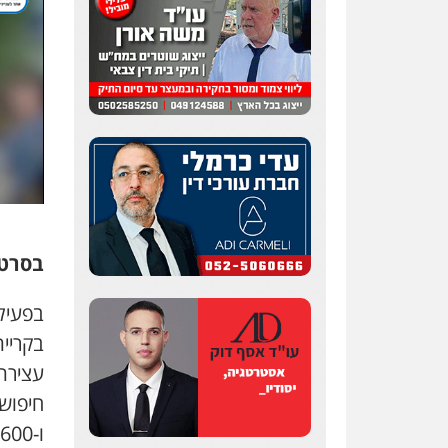
עו"ד אלון קריטי
פלילי
כלכלי
אלימות
סמים
מעצרים
0525544654
שני אלגרבלי – משרד
עורכי דין
בסרטו
פלילי
עורכי דין לענייני
אסירים
תעבורה
0507120031
בקריי
עו"ד רונן בנדל
עצירת 
משפט פלילי
פשיעה
חמורה
פלילי
חיפוש
0524282442
ו-4,600 שקל במזומן.