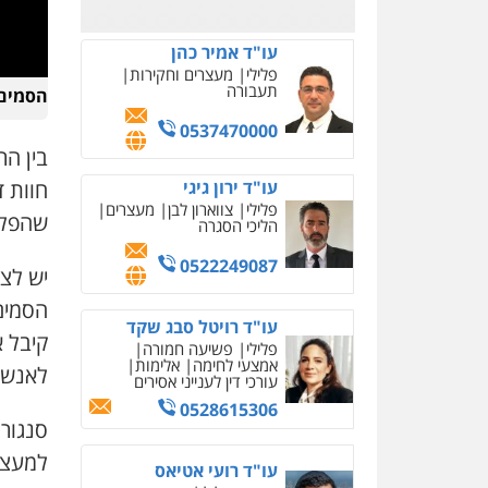
0523823782
עו"ד אמיר כהן
פלילי
מעצרים וחקירות
תעבורה
הסמים 
0537470000
בין ה
חוות 
עו"ד ירון גיגי
פלילי
צווארון לבן
מעצרים
שהפליל
הליכי הסגרה
0522249087
יש לצי
הסמים
עו"ד רויטל סבג שקד
קיבל 
פלילי
פשיעה חמורה
אמצעי לחימה
אלימות
לאנשי
עורכי דין לענייני אסירים
0528615306
סנגור
למעצר
עו"ד רועי אטיאס