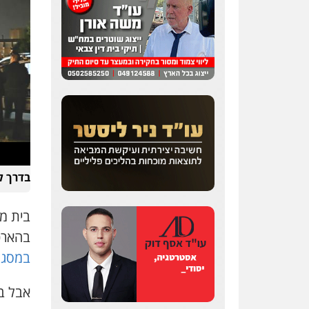
שחר לדובסקי, עו"ד
פלילי
מעצרים וחקירות
עבירות המתה
עורכי דין
לענייני אסירים
0507913332
עו"ד איהאב ג'לג'ולי
פלילי
מעצרים וחקירות
בדרך ל
עורכי דין לענייני אסירים
0505216700
בהארכ
עו"ד שלומי שרון
במסגר
פלילי
צבאי
מעצרים
וחקירות
אבל ב
0547342002