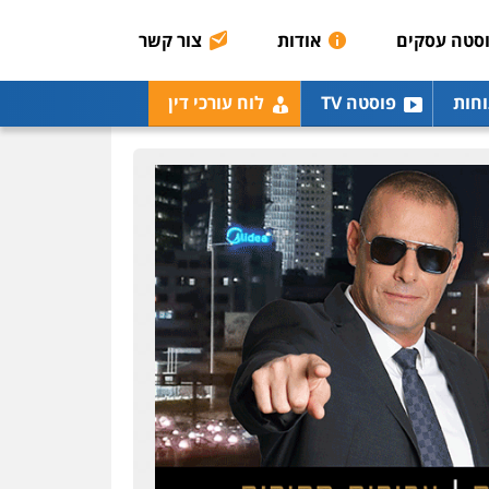
אסירים
תעבורה
סטה עסקים
אודות
צור קשר
0507120031
עו"ד אייל אביטל
וחות
פוסטה TV
לוח עורכי דין
פלילי
פשיעה חמורה
מעצרים וחקירות
0544712201
עו"ד בועז קניג
פלילי
משפחה
כלכלי
צבאי
0507003001
ויקי שמואל – משרד עו"ד
פלילי
משפט פלילי
0528959600