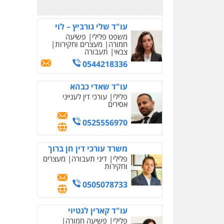
משרד עורכי דין טאי
שרקי
פלילי
אסירים
תעבורה
מרב"ד
0547556464
עו"ד אילן אלימלך
פלילי
פשיעה חמורה
תעבורה
אסירים
0522992110
עו"ד שאדי נאטור
פלילי
פשיעה חמורה
מעצרים וחקירות
0509230800
משרד עורכי דין פארס
פלאח