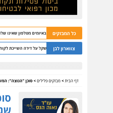
כל המבזקים
04.08 | 16:32
צווארון לבן
ד שעקץ שני מיליון שקל על דירה השייכת לקוחותיו
03.08 | 19:52
דף הבית
>
מבזקים פלילים
>
סוכן "הנוצה": המ
סוכ
שני