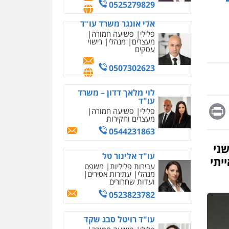
מחיקת כתבות מגוגל
0507302623
ודחיקת אזכורים שליליים
שירותים מקצועיים לעורכי
דין
לוי מלאך דדון – משרד
עו"ד
0522508109
פלילי
פשיעה חמורה
מעצרים וחקירות
אחסון אתרים
0544231863
מהירות
הגנה
גיבוי
תמיכה
שירותים מקצועיים
עו"ד אלינור טל
לעורכי דין
עבירות פליליות
משפט
Messag
Print
Fa
E
מנהלי
עתירות אסירים
ועדות שחרורים
מרכז התחלה חדשה
0523823782
אסירים
עבירות מין
שירותים מקצועיים לעורכי
ני
דין
עו"ד רויטל סבג שקד
יתי
פלילי
פשיעה חמורה
0544500346
אמצעי לחימה
אלימות
עורכי דין לענייני אסירים
מאיה בלום, עו"ס,
טיפול ושיקום
0528615306
טיפול בהתמכרויות
שירותים מקצועיים לעורכי
דין
דוד בוחבוט – משרד עו"ד