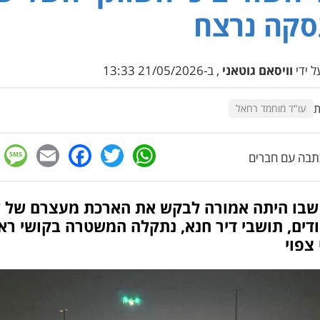
סקה נרצח
 ידי
וויסאם גוטאני
, ב-21/05/2026 13:33
ת
עו"ד מוחמד רחאל
e
cebook
mail
WhatsApp
Twitter
בה עם חברים
 שבו היתה אמורה לבקש את הארכת מעצרם של ש
ים, תושבי דיר חנא, נתקלה המשטרה בקושי ראי
צפוי