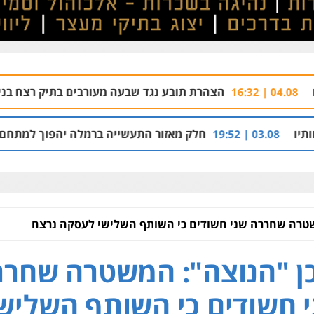
הצהרת תובע נגד שבעה מעורבים בתיק רצח בניהו רזי בירושלים
חלק מאזור התעשייה ברמלה יהפוך למתחם מגורים עם 1,700 יחידות דיור
שטרה שחררה שני חשודים כי השותף השלישי לעסקה נרצח
ן "הנוצה": המשטרה שחרר
 חשודים כי השותף השליש