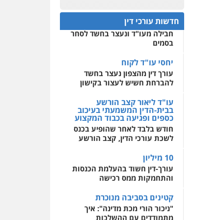
עו"ד מוחמד רחאל
פלילי
פשיעה חמורה
חפץ חשוד
0522508109
צווארון לבן
צבאי
מעצרים
חדשות עורכי דין
עצור בתיק ניסיון רצח קיבל
וחקירות
חבילה מעו"ד ונעצר בחשד לסחר
אחסון אתרים
0502228917
בסמים
מהירות
הגנה
גיבוי
תמיכה
שירותים מקצועיים
לעורכי דין
יחסי עו"ד לקוח
עו"ד מוחמד סביחאת
עורך דין מהצפון נעצר בחשד
פלילי
תעבורה
פשיעה
כלכלית
להברחת חשיש לעצור בקישון
מרכז התחלה חדשה
0525077716
אסירים
עבירות מין
עו"ד ליאור קצב הורשע
שירותים מקצועיים לעורכי
בבית-הדין המשמעתי בעיכוב
דין
כספים ופגיעה בכבוד המקצוע
עו"ד יניב זוסמן
חודש בלבד לאחר שהופיע בכנס
פלילי
כלכלי
פשיעה
0544500346
חמורה
מעצרים וחקירות
לשכת עורכי הדין, קצב הורשע
0525199949
10 מיליון
עורך-דין חשוד בהעלמת הכנסות
והתחמקות ממס רכישה
עו"ד אמיר נאטור
פלילי
פשיעה חמורה
קטינים בסביבה מנוכרת
צווארון לבן
מעצרים
"ניכור הורי מכת מדינה": איך
0543326767
מתמודדים עם ההשלכות