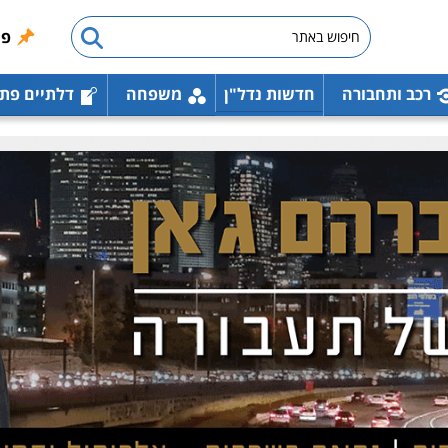
פו
רכב ותחבורה
חדשות נדל"ן
משפחה
דלתיים פת