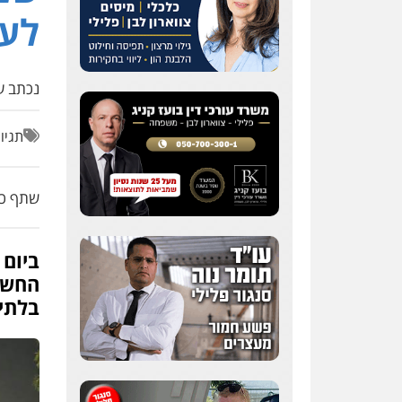
לע
נכתב על
תגיו
שתף כת
ביום
החשוד
בלתי 