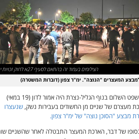
הצילומים בעמוד זה בהתאם לסעיף 27א לחוק זכויות יוצרים
מבצע המעצרים "הנוצה". ימ"ר צפון (דוברות המשטרה)
בית משפט השלום בנוף הגליל-נצרת היה אמור לדון (19 במאי)
ת מעצרם של שניים מן החשודים בעבירות נשק,
שנעצרו
ת מבצע "הסוכן נוצה" של ימ"ר צפון.
סופו של דבר, הארכת המעצר התבטלה לאחר שהשניים שוח