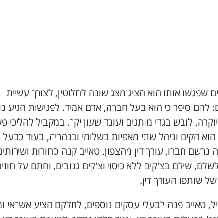
 שפגשו אותו הוא הציג מצג שונה לחלוטין, לצורך עשיית
 להם סיפר כי הוא בעל חברה, אדם אמיד. לפגישות הגיע נו
וקרה, לובש בגדי מותגים ועונד שעון יקר. במקביל להליכי פ
הוא הקים וניהל שתי מאפיות בשלומי ובנהריה, בעוד כבעל
נרשם חברו, עורך דין מהצפון. טאייב קנה סחורות ושירותים
שלם, שילם בצ'קים ללא כיסוי וצ'קים גנובים, וחתם על חוזי
ל שותפו העורך דין.
, טאייב פנה לבעלי עסקים נוספים, לחלקם הציע אשראי ומי