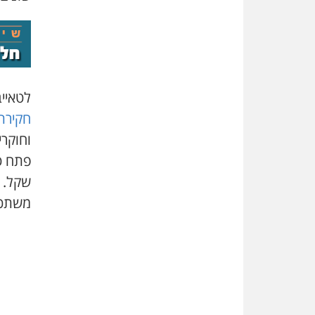
לטאייב (43) עבר עשיר בהונאות וממאסר קו
חקירת
וחוקר
פתח טא
שקל. ה
משתכר סכו