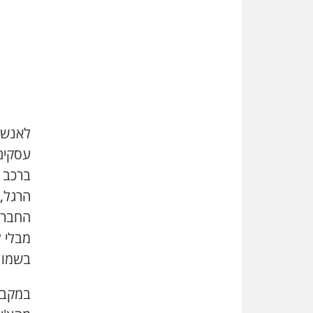
לאנשים
עסקים:
ברכב י
הרגל, 
החברה 
מבלי ל
בשמו ש
במקביל