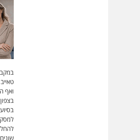
במקבי
טאייב,
ואף ה
בצפון
בסיוע 
למסקנה
להחלט
שונים.