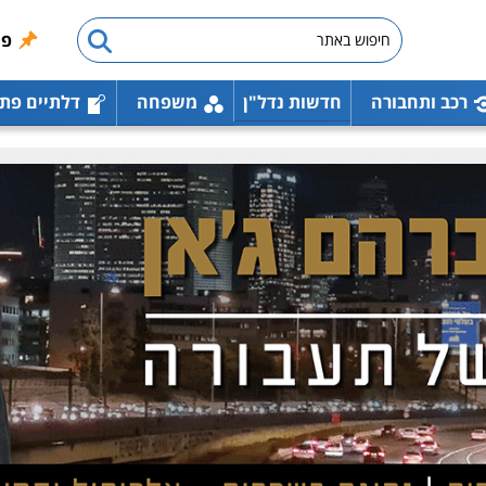
פו
רכב ותחבורה
חדשות נדל"ן
משפחה
דלתיים פת