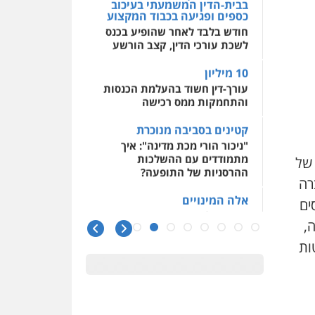
בבית-הדין המשמעתי בעיכוב
כספים ופגיעה בכבוד המקצוע
חודש בלבד לאחר שהופיע בכנס
לשכת עורכי הדין, קצב הורשע
10 מיליון
עורך-דין חשוד בהעלמת הכנסות
והתחמקות ממס רכישה
קטינים בסביבה מנוכרת
"ניכור הורי מכת מדינה": איך
מתמודדים עם ההשלכות
 של
ההרסניות של התופעה?
רה
אלה המינויים
ים
הוועדה לבחירת שופטים בחרה
,
26 שופטים ורשמים נוספים
ות
ראו הוזהרתם
הפרקליטות מקדמת הפללת
עורכי דין "קונסילייריז" בחוק
המאבק בארגוני פשיעה