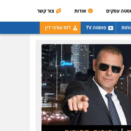
רונן הלל – מוניטין
מחיקת כתבות מגוגל
סטה עסקים
אודות
צור קשר
ודחיקת אזכורים שליליים
שירותים מקצועיים לעורכי
דין
וחות
פוסטה TV
לוח עורכי דין
0522508109
אחסון אתרים
מהירות
הגנה
גיבוי
תמיכה
שירותים מקצועיים
לעורכי דין
מרכז התחלה חדשה
אסירים
עבירות מין
שירותים מקצועיים לעורכי
דין
0544500346
מאיה בלום, עו"ס,
טיפול ושיקום
טיפול בהתמכרויות
שירותים מקצועיים לעורכי