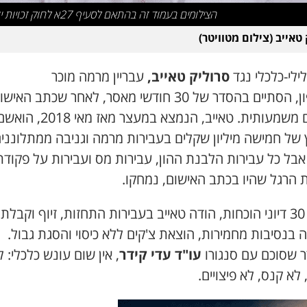
הצילומים בעמוד זה בהתאם לסעיף 27א לחוק זכויות יוצרים
טאייב (צילום מטוויטר)
ילי-כלכלי נגד
סרוליק טאייב,
עבריין מרמה מוכר
מהצפון, הסתיים בהסדר של 30 חודשי מאסר, לאחר שכתב האיש
צומצם משמעותית. טאייב, הנמצא במעצר מאז מאי 2018, ה
 של חמישה מיליון שקלים בעבירות מרמה וגניבה ממתלונני
אבל כל עבירות הלבנת ההון, עבירות מס ועבירות על פקודת
 הרגל שהיו בכתב האישום, נמחקו.
לאחר 30 דיוני הוכחות, הודה טאייב בעבירות התחזות, זיוף וקבלת
בנסיבות מחמירות, הוצאת צ'קים ללא כיסוי והסגת גבול.
 שסוכם עם סנגורו
עו"ד עדי קידר
, אין שום עונש כלכלי: ל
 לא קנס, לא פיצויים.