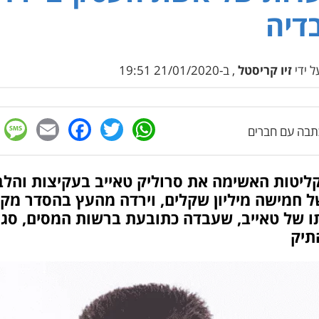
דיה
 ידי
זיו קריסטל
, ב-21/01/2020 19:51
e
cebook
mail
WhatsApp
Twitter
בה עם חברים
ליטות האשימה את סרוליק טאייב בעקיצות והלב
ל חמישה מיליון שקלים, וירדה מהעץ בהסדר מקל
ו של טאייב, שעבדה כתובעת ברשות המסים, סגר
תיק