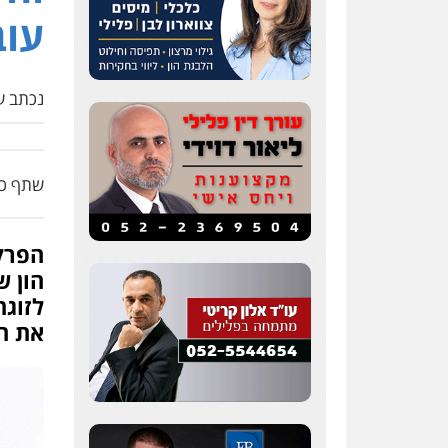
עוב
נכתב על
שתף כת
הפרק
הון ש
לזוגת
את ה