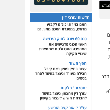
מע"מ ומוסדות ללא כוונת רווח
שירותים מקצועיים לעורכי
דין
כנס 60 שנה לחוק הירושה:
המתח שבין חוק יחסי ממון
0522508109
חדשות עורכי דין
לבין חוק הירושה
האם בני זוג יכולים לקבוע
אחסון אתרים
מראש, במסגרת הסכם ממון, גם
מהירות
הגנה
גיבוי
תמיכה
שירותים מקצועיים
ום
לעורכי דין
כנס 60 שנה לחוק הירושה
ואשם
ראשי הכנס מדגישים את
ם
המהפכה הטכנולגית שמחייבת
מרכז התחלה חדשה
שינויי חקיקה
אסירים
עבירות מין
שירותים מקצועיים לעורכי
חפץ חשוד
דין
עצור בתיק ניסיון רצח קיבל
חבילה מעו"ד ונעצר בחשד לסחר
0544500346
 דבר
בסמים
יחסי עו"ד לקוח
א
עורך דין מהצפון נעצר בחשד
להברחת חשיש לעצור בקישון
עו"ד ליאור קצב הורשע