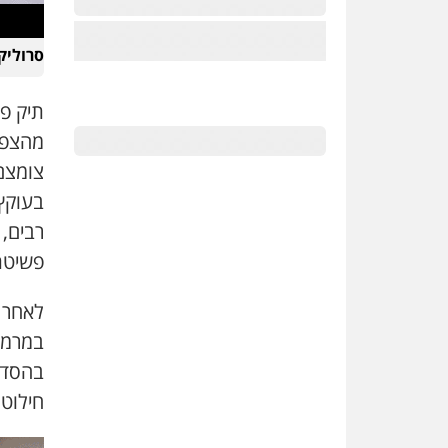
סרוליק 
תיק פל
בעוקץ
רבים, 
פשיטת
במרמה 
בהסדר
חילוט,