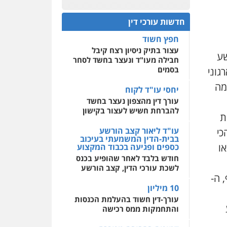
חבילה מעו"ד ונעצר בחשד לסחר
0544500346
בסמים
חדשות עורכי דין
מאיה בלום, עו"ס,
יחסי עו"ד לקוח
טיפול ושיקום
עורך דין מהצפון נעצר בחשד
טיפול בהתמכרויות
שירותים מקצועיים לעורכי
להברחת חשיש לעצור בקישון
שע
דין
גוני
עו"ד ליאור קצב הורשע
0504062539
בבית-הדין המשמעתי בעיכוב
כמה
כספים ופגיעה בכבוד המקצוע
עו"ד ד"ר אבי שקד
חודש בלבד לאחר שהופיע בכנס
עבירות כלכליות
הלבנת
לשכת עורכי הדין, קצב הורשע
ת
הון
חילוטים
עבירות
פליליות
כי
10 מיליון
0544385337
עורך-דין חשוד בהעלמת הכנסות
ו
והתחמקות ממס רכישה
איתי חקירות –
שירותים לעורכי דין
חקירות פרטיות
חקירות
קטינים בסביבה מנוכרת
 ה-
כלכליות
חקירות אישות
"ניכור הורי מכת מדינה": איך
איתורים
מתמודדים עם ההשלכות
ההרסניות של התופעה?
0537865001
אלה המינויים
ניר קידר – צלם