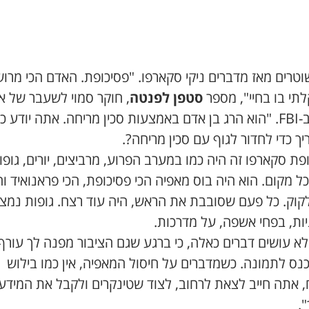
טרים מאז מדברים ניקי סקארפו. "פסיכופת. האדם הכי מרו
תי בו בחיי", מספר
סטפן לפנטה
, חוקר סמוי לשעבר של אר
פשע ב-FBI. "הוא הרג בן אדם באמצעות סכין מריחה. אתה יודע 
יך כדי לחדור לגוף עם סכין מריחה?.
ת סקארפו זה היה כמו במערב הפרוע, מרביצים, יורים, גופו
ל מקום. הוא היה בוס מאפיה הכי פסיכופת, הכי פראנואיד וה
לקוק. כל פעם שסובבת את הראש, היה עוד רצח. גופות נמצא
ות, בפחי אשפה, על מדרכות.
א עושים דברים כאלה, כי ברגע שגם הציבור מפנה לך עורף,
F נכנס לתמונה. כשמדברים על חיסול המאפיה, אין כמו בילוש
 אתה חייב לצאת לרחוב, לצוד שטינקרים ולקבל את המידע
.