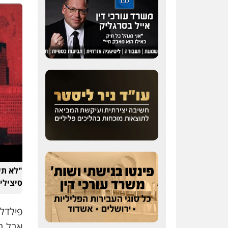
"לא תש
סיצילי
פילדל
אבל בשנות ה-90 היא
עו"ד יפעת שוורץ סיל