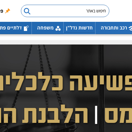
פו
רכב ותחבורה
חדשות נדל"ן
משפחה
דלתיים פת