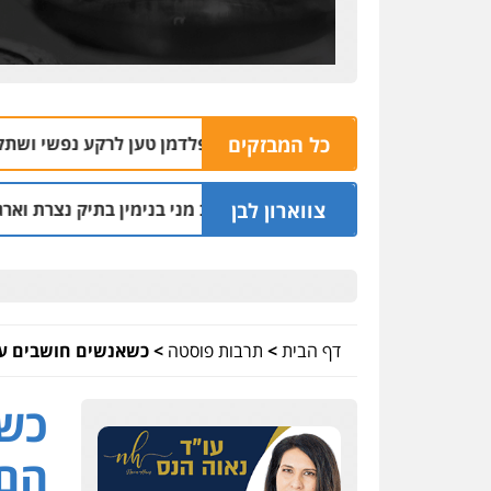
כל המבזקים
ד ברצח עו"ד ארבל פלדמן טען לרקע נפשי ושתק בחקירתו
 | 19:50
צווארון לבן
יר והאפליה מול ניצב מני בנימין בתיק נצרת וארגון בכרי
05.08 | 08:53
דף הבית
>
תרבות פוסטה
>
כשאנשים חושבים על 
כשא
הם 