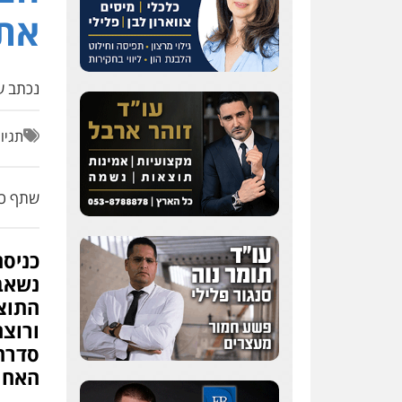
את 
נכתב על
תגיו
שתף כת
כניסת
נשאבו
ורוצח
סדרת 
האחוו