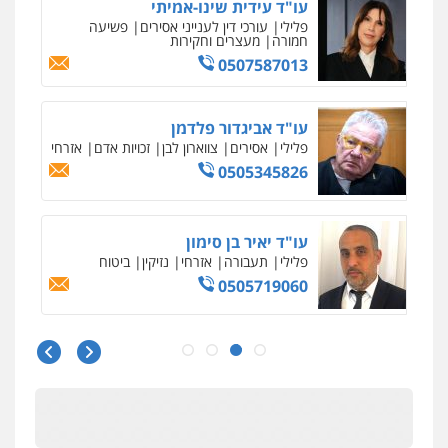
גל דהן – משרד עורך דין פלילי
פלילי
פשיעה חמורה
סמים
מעצרים
וחקירות
0544723840
עו"ד ראוף נג'אר
פלילי
עורכי דין לענייני אסירים
מעצרים
סמים
רכוש
0548009246
עו"ד אלון ארז
פלילי
צבאי
סמים
אלימות במשפחה
צווארון
לבן
0507368203
שחר לדובסקי, עו"ד
פלילי
מעצרים וחקירות
עבירות המתה
עורכי
דין לענייני אסירים
0507913332