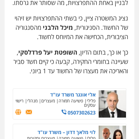
לבניין באחת ההתפרצויות, מה שסותר את גרסתו.
0545437431
0542255161
נציג המשטרה ציין, כי בשתי ההתפרצויות יש זיהוי
גל דהן – משרד עורך דין פלילי
עו"ד עלי סעדי
של החשוד. הסניגורית,
מיכל הלבני
מהסנגוריה
פלילי
פשיעה חמורה
סמים
מעצרים
פלילי
פשיעה חמורה
ליווי וייצוג בחקירות
וחקירות
ומעצרים
הציבורית, הכחישה את המיוחס לחשוד.
0544723840
0508824984
כך או כך, בתום הדיון,
השופטת יעל פרדלסקי
,
עו"ד ראוף נג'אר
עו"ד שגיא אקו
שעיינה בחומרי החקירה, קבעה כי קיים חשד סביר
פלילי
עורכי דין לענייני אסירים
מעצרים
פלילי
מעצרים וחקירות
סמים
עבירות מין
סמים
רכוש
עורכי דין לענייני אסירים
והאריכה את מעצרו של החשוד עד 1 ביוני.
0548009246
0525279829
עו"ד אלון ארז
אלי אונגר משרד עו"ד
פלילי
צבאי
סמים
אלימות במשפחה
צווארון
פלילי
פשיעה חמורה
מעצרים
מנהלי
רישוי
לבן
עסקים
0507368203
0507302623
שחר לדובסקי, עו"ד
לוי מלאך דדון – משרד עו"ד
פלילי
מעצרים וחקירות
עבירות המתה
עורכי
פלילי
פשיעה חמורה
מעצרים וחקירות
דין לענייני אסירים