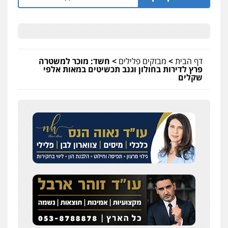
דף הבית
>
מבזקים פלילים
>
חשד: מוכר למשטרה
פרץ לדירות בחולון וגנב תכשיטים במאות אלפי
שקלים
שחר לדובסקי, עו"ד
פלילי
מעצרים וחקירות
עבירות המתה
עורכי
דין לענייני אסירים
0507913332
עו"ד איהאב ג'לג'ולי
פלילי
מעצרים וחקירות
עורכי דין לענייני