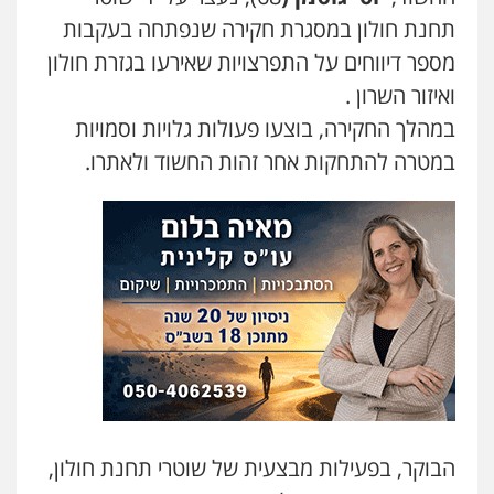
תחנת חולון במסגרת חקירה שנפתחה בעקבות
משרד עורכי דין חן ברוך
מספר דיווחים על התפרצויות שאירעו בגזרת חולון
פלילי
דיני תעבורה
מעצרים וחקירות
ואיזור השרון .
0505078733
במהלך החקירה, בוצעו פעולות גלויות וסמויות
במטרה להתחקות אחר זהות החשוד ולאתרו.
עו"ד קארין לגטיוי
פלילי
פשיעה חמורה
מעצרים וחקירות
0507446995
עו"ד ירון גיגי
פלילי
צווארון לבן
מעצרים
הליכי הסגרה
0522249087
עו"ד רועי אטיאס
משפט פלילי
פשיעה חמורה
צווארון לבן
הבוקר, בפעילות מבצעית של שוטרי תחנת חולון,
525043999