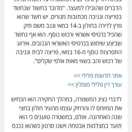
0505719060
0507120031
הדברים שהובילו למעצר. "מדובר בחשוד שנחשד
בפריצה וגניבה מכתובות מגורים. יש חשד שהוא
עו"ד נס בן נתן
עו"ד אייל אביטל
פרץ לדירה בחולון ב-14 במאי וגנב משם תיק
פלילי
כלכלי
פשיעה חמורה
נוער
פלילי
פשיעה חמורה
מעצרים וחקירות
שהכיל כרטיסי אשראי ורכוש נוסף. הוא אף נחשד
0505555110
0544712201
שביצע שימוש בכרטיסי האשראי הגנובים. אירוע
התפרצות נוסף מ-16 במאי, פריצה לבית וגניבה
עו"ד משה פלמור
עו"ד בועז קניג
פלילי
כלכלי
צווארון לבן
עורכי דין לענייני
של רכוש זהב בשווי מאות אלפי שקלים".
פלילי
משפחה
כלכלי
צבאי
אסירים
0507003001
0549732303
אתר חדשות פלילי >>
עורך דין פלילי מומלץ >>
סלימאן אבו שעירה – משרד עורכי דין
ויקי שמואל – משרד עו"ד
פלילי
בטחוני
צבאי
נזיקין
פלילי
משפט פלילי
לדברי נציג המשטרה, במהלך החקירה הוא הכחיש
0547780927
0528959600
את המיוחס לו והרחיק עצמו מהעיר חולון בחצי
שנה האחרונה. אולם, במשטרה טוענים כי הוא
עו"ד אסף גונן
קורל קרוז – עורך דין פלילי
תועד במצלמות אבטחה וישנו סרטון כשהוא נכנס
פלילי
פשע חמור
תעבורה
צבא
מעצרים
משפט פלילי
וחקירות