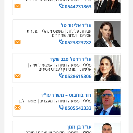
0544231863
0507913332
עו"ד איהאב ג'לג'ולי
עו"ד אלינור טל
פלילי
מעצרים וחקירות
עורכי דין לענייני
עבירות פליליות
משפט מנהלי
עתירות
אסירים
אסירים
ועדות שחרורים
0505216700
0523823782
עו"ד רויטל סבג שקד
עו"ד שלומי שרון
פלילי
פשיעה חמורה
אמצעי לחימה
פלילי
צבאי
מעצרים וחקירות
אלימות
עורכי דין לענייני אסירים
0547342002
0528615306
עו"ד אלון קריטי
דוד בוחבוט – משרד עו"ד
פלילי
כלכלי
אלימות
סמים
מעצרים
פלילי
פשיעה חמורה
מעצרים
צווארון לבן
0525544654
0505542333
מנשה, אלמוג – עורכי דין
עו"ד בן ממן
פלילי
עבירות תנועה
צווארון לבן
תעבורה
פלילי
אסירים
חקירות ומעצרים
סייבר