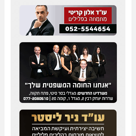
אסירים
0505216700
עו"ד שלומי שרון
פלילי
צבאי
מעצרים וחקירות
0547342002
עו"ד אלון קריטי
פלילי
כלכלי
אלימות
סמים
מעצרים
0525544654
מנשה, אלמוג – עורכי דין
פלילי
עבירות תנועה
צווארון לבן
תעבורה
עורכי דין לענייני אסירים
מעצרים וחקירות
0546470989
עו"ד זוהר ארבל
פלילי
פשיעה חמורה
מעצרים וחקירות