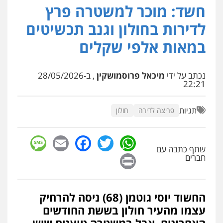
חשד: מוכר למשטרה פרץ
עו"ד איהאב ג'לג'ולי
פלילי
מעצרים וחקירות
עורכי דין לענייני
לדירות בחולון וגנב תכשיטים
אסירים
0505216700
במאות אלפי שקלים
עו"ד שלומי שרון
נכתב על ידי
מיכאל פרוסמושקין
, ב-28/05/2026
פלילי
צבאי
מעצרים וחקירות
22:21
0547342002
תגיות
פריצה לדירה
חולון
עו"ד אלון קריטי
sage
Facebook
Email
WhatsApp
Twitter
פלילי
כלכלי
אלימות
סמים
מעצרים
שתף כתבה עם
0525544654
Print
חברים
מנשה, אלמוג – עורכי דין
פלילי
עבירות תנועה
צווארון לבן
תעבורה
החשוד יוסי גוטמן (68) ניסה להרחיק
עורכי דין לענייני אסירים
מעצרים וחקירות
עצמו מהעיר חולון בששת החודשים
0546470989