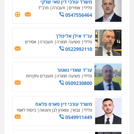
עו"ד נס בן נתן
פלילי
כלכלי
פשיעה חמורה
נוער
0505555110
עו"ד משה פלמור
פלילי
כלכלי
צווארון לבן
עורכי דין לענייני
אסירים
0549732303
סלימאן אבו שעירה – משרד עורכי דין
פלילי
בטחוני
צבאי
נזיקין
0547780927
עו"ד אסף גונן
פלילי
פשע חמור
תעבורה
צבא
מעצרים
וחקירות
0542255161