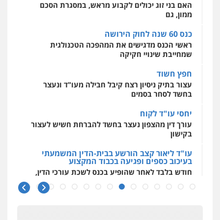
עו"ד יניב זוסמן
ראשי הכנס מדגישים את המהפכה הטכנולגית
0544500346
פלילי
כלכלי
פשיעה חמורה
מעצרים
שמחייבת שינויי חקיקה
וחקירות
0525199949
חפץ חשוד
מאיה בלום, עו"ס, טיפול ושיקום
עצור בתיק ניסיון רצח קיבל חבילה מעו"ד ונעצר
טיפול בהתמכרויות
שירותים מקצועיים
לעורכי דין
בחשד לסחר בסמים
עו"ד אמיר נאטור
0504062539
פלילי
פשיעה חמורה
צווארון לבן
מעצרים
יחסי עו"ד לקוח
0543326767
עורך דין מהצפון נעצר בחשד להברחת חשיש לעצור
עו"ד ד"ר אבי שקד
בקישון
עבירות כלכליות
הלבנת הון
חילוטים
עבירות פליליות
עו"ד פאדי זועבי
עו"ד ליאור קצב הורשע בבית-הדין המשמעתי
0544385337
בעיכוב כספים ופגיעה בכבוד המקצוע
פלילי
פשיעה חמורה
סמים
עורכי דין לענייני
אסירים
תעבורה
חודש בלבד לאחר שהופיע בכנס לשכת עורכי הדין,
קצב הורשע
0506984757
איתי חקירות – שירותים לעורכי דין
חקירות פרטיות
חקירות כלכליות
חקירות
10 מיליון
אישות
איתורים
עו"ד אתנה אדרי
עורך-דין חשוד בהעלמת הכנסות והתחמקות ממס
0537865001
פשיעה חמורה
כלכלי
פלילי
מעצרים
רכישה
וחקירות
עורכי דין לענייני אסירים
0502181995
קטינים בסביבה מנוכרת
ניר קידר – צלם
"ניכור הורי מכת מדינה": איך מתמודדים עם
צילום עורכי דין
שירותים מקצועיים לעורכי