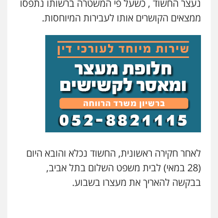
נעצר החשוד , כשעל פי המשטרה ברשותו נתפסו
ממצאים הקושרים אותו לעבירות המיוחסות.
עו"ד אסף כהן
פלילי
פשיעה חמורה
סמים והימורים
מעצרים וחקירות
0526555488
משרד עורכי דין טאי שרקי
פלילי
אסירים
תעבורה
מרב"ד
0547556464
עו"ד אילן אלימלך
פלילי
פשיעה חמורה
תעבורה
אסירים
לאחר חקירה ראשונית, החשוד נכלא והובא היום
0522992110
(28 במאי) לבית משפט השלום בתל אביב,
בבקשה להאריך את מעצרו בשבוע.
עו"ד שאדי נאטור
פלילי
פשיעה חמורה
מעצרים וחקירות
0509230800