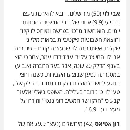
אבי לוי
(50) מירושלים. הובא להארכת מעצר
ברביעי (9.9) אחרי שלדברי המשטרה הסתתר
יומיים. הוא חשוד מרכזי בפרשה ומיוחס לו קיזוז
והוצאת חשבוניות פיקטיביות במאות מיליוני
שקלים. אשתו רינה לוי שנעצרה קודם – שוחררה.
אבי לוי המיוצג על ידי עו"ד דודו עמר, אמר כי הוא
בענף הדלק 20 שנה, אבל בעל החברה (א.ב.ע)
במסגרתה נטען שבוצעו העבירות, כשנה וחצי.
בנוגע לחשד למהילת דלקים בתחנות הדלק שלו,
טען לוי כי מדובר בעלילה. השופט ביאלין אלעזר
קבע כי "חלקו של המשיב דומיננטי" והורה על
מעצרו עד 16.9.
רון אטיאס
(42) מירושלים (נעצר 9.9). אח של
עו"ד יניב זוסמן
פלילי
כלכלי
פשיעה חמורה
מעצרים