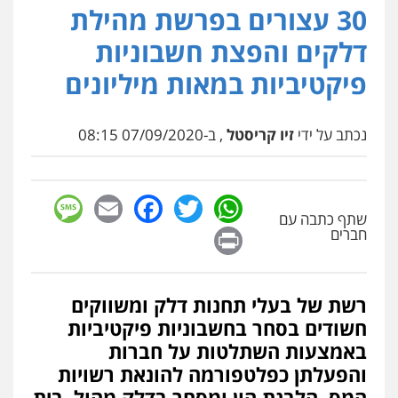
פלילי
אסירים
צווארון לבן
זכויות אדם
אזרחי
30 עצורים בפרשת מהילת
0505345826
דלקים והפצת חשבוניות
פיקטיביות במאות מיליונים
עו"ד תמיר סולומון
פלילי
כלכלי
מיסים
הלבנת הון
0528758840
נכתב על ידי
זיו קריסטל
, ב-07/09/2020 08:15
דוד אפרים משרד עורכי דין
sage
Facebook
Email
WhatsApp
Twitter
פלילי
צווארון לבן
מס הכנסה
מע"מ
שתף כתבה עם
0506209859
Print
חברים
רשת של בעלי תחנות דלק ומשווקים
חשודים בסחר בחשבוניות פיקטיביות
באמצעות השתלטות על חברות
והפעלתן כפלטפורמה להונאת רשויות
המס, הלבנת הון ומסחר בדלק מהול. בית