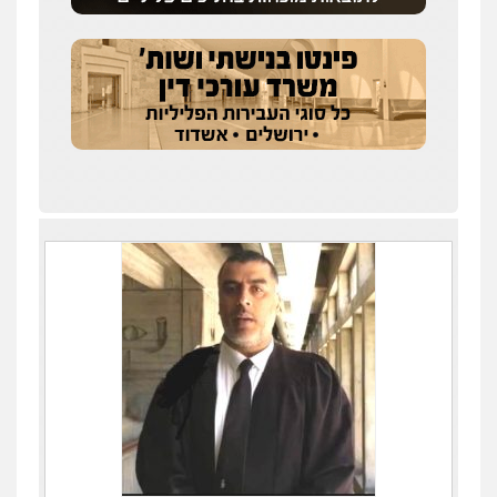
עורך דין תמיר אלטיט
פלילי
תעבורה
0545577862
עו"ד יוסי חמצני
כלכלי
צווארון לבן
פשיעה כלכלית
עבירות
מס
הלבנת הון
0505471497
גיל דביר – משרד עורכי דין
פלילי
פשיעה כלכלית
צווארון לבן
0506217771
עו"ד אביגדור פלדמן
פלילי
אסירים
צווארון לבן
זכויות אדם
אזרחי
0505345826