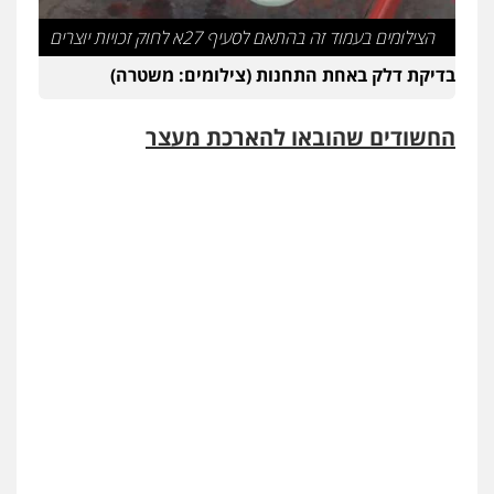
הצילומים בעמוד זה בהתאם לסעיף 27א לחוק זכויות יוצרים
בדיקת דלק באחת התחנות (צילומים: משטרה)
החשודים שהובאו להארכת מעצר