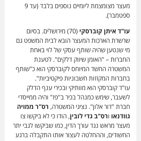
מעצר מצומצמת ליומיים נוספים בלבד (עד 9
ספטמבר).
עו"ד איתן קוברסקי
(70) מירושלים. בסיום
שרשרת הארכות המעצר הובא לבית המשפט גם
מי שנטען שהיה שותף עסקי של לוי באחת
החברות – "האומן שיווק דלקים". לטענת
המשטרה החשד המיוחס לקוברסקי הוא כ"שותף
בחברות המקזזות חשבוניות פיקטיביות".
עו"ד קוברסקי הוא מוותיקי ובכירי ענף הדלק
לשעבר, שימש כמנהל בכיר ב"פז" והיה ממייסדי
חברת "דור אלון". נציגי המשטרה,
רס"ר ממויה
גוודנאו
ו
רס"ב גדי לובין
, הודו כי לא ביקשו צו
מעצר מראש נגד עורך הדין, כמו שביקשו לגבי יתר
החשודים, וההחלטה לעצור אותו התקבלה ברגע