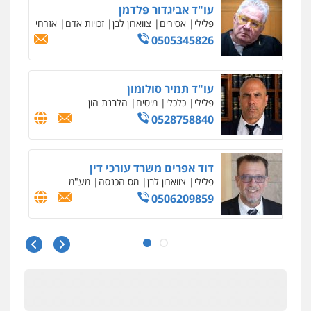
הוצאה לפועל
0545402829
עורך דין תמיר אלטיט
פלילי
תעבורה
0545577862
עו"ד יוסי חמצני
כלכלי
צווארון לבן
פשיעה כלכלית
עבירות
מס
הלבנת הון
0505471497
גיל דביר – משרד עורכי דין
פלילי
פשיעה כלכלית
צווארון לבן
0506217771
עו"ד אביגדור פלדמן