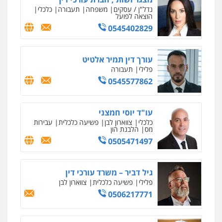
0506209859
עו"ד שרון נהרי
פלילי
צווארון לבן
כלכלי
פשיעה כלכלית
בינלאומי
הליכי הסגרה
עו"ד (רו"ח) יואב ציוני
עבירות מס
הלבנת הון
שומות וערעורי מס
0505430819
עו"ד ד"ר איתן פינקלשטיין
כלכלי
הלבנת הון
חילוט
ייעוץ לעורכי דין
0507061374
מצגר ושות', חברת עורכי דין
נדל"ן / עסקים
משפחה
תעבורה
כלכלי