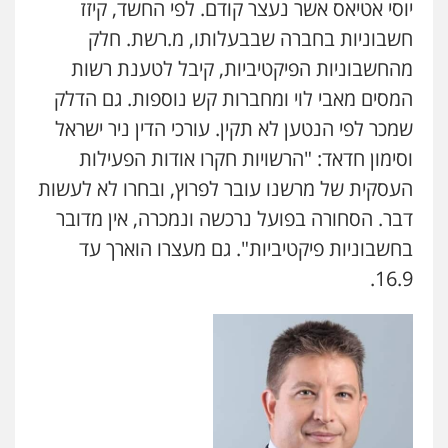
יוסי אטיאס אשר נעצר קודם. לפי החשד, קיזז
וחקירות
0525199949
חשבוניות בחברה שבבעלותו, מ.רשת. חלק
מהחשבוניות הפיקטיביות, קיבל לטענת רשות
גל דהן – משרד עורך דין פלילי
המסים מאבי לוי ומחברות קש נוספות. גם הדלק
פלילי
פשיעה חמורה
סמים
מעצרים
וחקירות
שמכר לפי הנטען לא תקין. עורכי הדין ניר ישראל
0544723840
וסימון חדאד: "הרשויות חקרו אודות הפעילות
העסקית של מרשנו עובר לפרוץ, ובחרו לא לעשות
חנא בולוס – משרד עורכי דין
דבר. הסחורה בפועל נרכשה ונמכרה, אין מדובר
פלילי
פשיעה חמורה
צווארון לבן
נזיקין
בחשבוניות פיקטיביות". גם מעצרו הוארך עד
0546661544
16.9.
עו"ד אורי רינצקי
פלילי
כלכלי
ניהול משפטים
0506216813
עדי כרמלי – חברת עו"ד