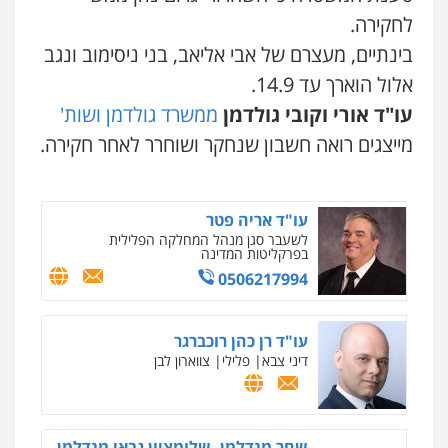
פלילי
משפחה
אזרחי מסחרי
לחקירה.
0502130230
בינתיים, מעצרם של אבי אליאב, בני ניסימוב ונגב
אלול הוארך עד 14.9.
אברהם שהבזי – משרד עורכי דין
עו"ד אורי וקובי גולדמן
ממשרד גולדמן ושות'
מיסים
כלכלי
פלילי
פשיעה כלכלית
הלבנת
הון
מייצגים רואה חשבון שנחקר ושוחרר לאחר חקירה.
0504456555
עו"ד אריה פטר
לשעבר סגן מנהל המחלקה הפלילית
בפרקליטות המדינה
0506217994
עו"ד רן כהן רוכברגר
דיני צבא
פלילי
צווארון לבן
שחר מנדלמן, שלומציון גבאי מנדלמן