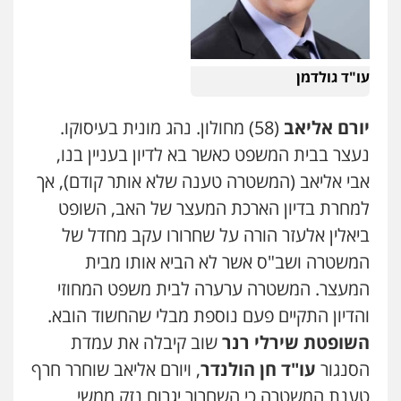
פלילי
כלכלי
עורכי דין לענייני אסירים
0525060666
עו"ד גולדמן
אילן כץ – משרד עורכי דין
משפט פלילי
ייצוג שוטרים וסוהרים
חיילים
ועדות חקירה
יורם אליאב
(58) מחולון. נהג מונית בעיסוקו.
0546312410
נעצר בבית המשפט כאשר בא לדיון בעניין בנו,
אבי אליאב (המשטרה טענה שלא אותר קודם), אך
עו"ד נעם שביט
למחרת בדיון הארכת המעצר של האב, השופט
פלילי
פשיעה חמורה
מיסים
הלבנת הון
פסיכיאטריה משפטית
ביאלין אלעזר הורה על שחרורו עקב מחדל של
0506216048
המשטרה ושב"ס אשר לא הביא אותו מבית
המעצר. המשטרה ערערה לבית משפט המחוזי
עו"ד אמיר כהן
והדיון התקיים פעם נוספת מבלי שהחשוד הובא.
פלילי
מעצרים וחקירות
תעבורה
0537470000
השופטת שירלי רנר
שוב קיבלה את עמדת
הסנגור
עו"ד חן הולנדר
, ויורם אליאב שוחרר חרף
טענת המשטרה כי השחרור יגרום נזק ממשי
אבי אמר משרד עורכי דין