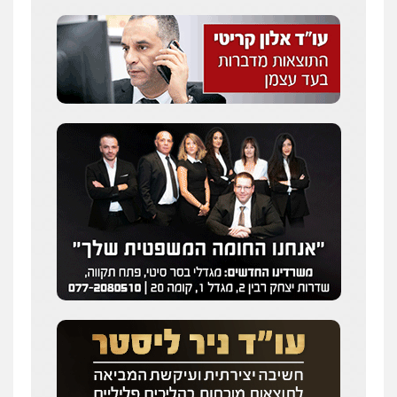
מצגר ושות', חברת עורכי דין
נדל"ן / עסקים
משפחה
תעבורה
כלכלי
הוצאה לפועל
0545402829