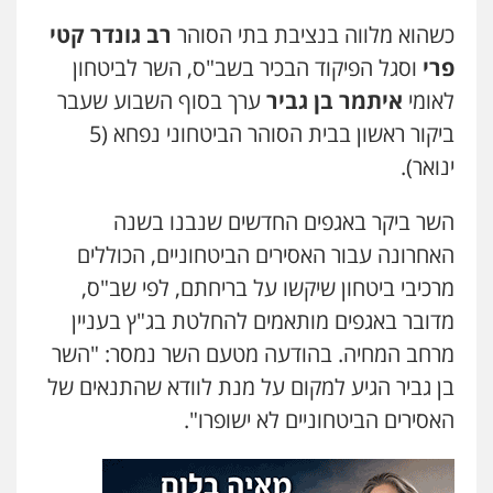
אבי אמר משרד עורכי דין
כשהוא מלווה בנציבת בתי הסוהר
רב גונדר קטי
פלילי
משפחה
אזרחי מסחרי
פרי
וסגל הפיקוד הבכיר בשב"ס, השר לביטחון
0502130230
לאומי
איתמר בן גביר
ערך בסוף השבוע שעבר
ביקור ראשון בבית הסוהר הביטחוני נפחא (5
עו"ד אילן אלימלך
ינואר).
פלילי
פשיעה חמורה
תעבורה
אסירים
0522992110
השר ביקר באגפים החדשים שנבנו בשנה
האחרונה עבור האסירים הביטחוניים, הכוללים
עו"ד יוסי חמצני
מרכיבי ביטחון שיקשו על בריחתם, לפי שב"ס,
כלכלי
צווארון לבן
פשיעה כלכלית
עבירות
מס
הלבנת הון
מדובר באגפים מותאמים להחלטת בג"ץ בעניין
0505471497
מרחב המחיה. בהודעה מטעם השר נמסר: "השר
בן גביר הגיע למקום על מנת לוודא שהתנאים של
עו"ד שאדי נאטור
האסירים הביטחוניים לא ישופרו".
פלילי
פשיעה חמורה
מעצרים וחקירות
0509230800