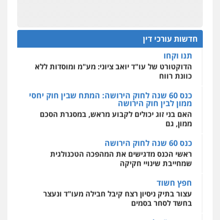
מהירות
הגנה
גיבוי
תמיכה
שירותים
תנו וקחו
מקצועיים לעורכי דין
עו"ד איהאב זבידאת
הדוקטורט של עו"ד יואב ציוני: מע"מ ומוסדות ללא
פלילי
פשיעה חמורה
ארגוני פשע
עבירות
כוונת רווח
המתה
עבירות מין
חדשות עורכי דין
0509930581
כנס 60 שנה לחוק הירושה: המתח שבין חוק יחסי
מרכז התחלה חדשה
ממון לבין חוק הירושה
אסירים
עבירות מין
שירותים מקצועיים
לעורכי דין
האם בני זוג יכולים לקבוע מראש, במסגרת הסכם
עו"ד אליה חן ברק
ממון, גם
0544500346
פלילי
פשיעה חמורה
ליווי וייצוג בחקירות
ומעצרים
אסירים
נוער
כנס 60 שנה לחוק הירושה
0525914163
מאיה בלום, עו"ס, טיפול ושיקום
ראשי הכנס מדגישים את המהפכה הטכנולגית
טיפול בהתמכרויות
שירותים מקצועיים
שמחייבת שינויי חקיקה
לעורכי דין
עו"ד אריה פטר
0504062539
חפץ חשוד
לשעבר סגן מנהל המחלקה הפלילית
בפרקליטות המדינה
עצור בתיק ניסיון רצח קיבל חבילה מעו"ד ונעצר
בחשד לסחר בסמים
0506217994
עו"ד ד"ר אבי שקד
עבירות כלכליות
הלבנת הון
חילוטים
יחסי עו"ד לקוח
עבירות פליליות
עו"ד עידית שינו-אמיתי
עורך דין מהצפון נעצר בחשד להברחת חשיש לעצור
0544385337
פלילי
עורכי דין לענייני אסירים
פשיעה
בקישון
חמורה
מעצרים וחקירות
0507587013
עו"ד ליאור קצב הורשע בבית-הדין המשמעתי
איתי חקירות – שירותים לעורכי דין