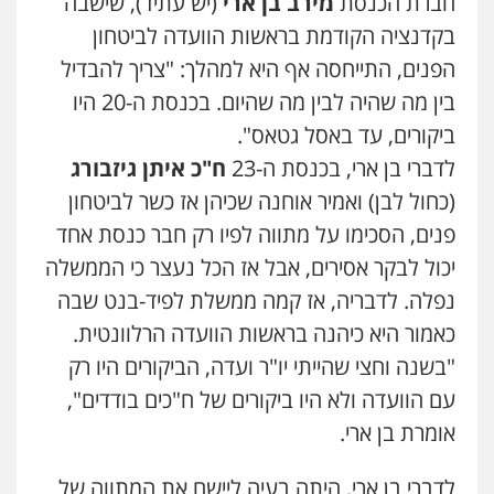
חברת הכנסת
מירב בן ארי
(יש עתיד), שישבה
בקדנציה הקודמת בראשות הוועדה לביטחון
הפנים, התייחסה אף היא למהלך: "צריך להבדיל
בין מה שהיה לבין מה שהיום. בכנסת ה-20 היו
ביקורים, עד באסל גטאס".
לדברי בן ארי, בכנסת ה-23
ח"כ איתן גיזבורג
(כחול לבן) ואמיר אוחנה שכיהן אז כשר לביטחון
פנים, הסכימו על מתווה לפיו רק חבר כנסת אחד
יכול לבקר אסירים, אבל אז הכל נעצר כי הממשלה
נפלה. לדבריה, אז קמה ממשלת לפיד-בנט שבה
כאמור היא כיהנה בראשות הוועדה הרלוונטית.
"בשנה וחצי שהייתי יו"ר ועדה, הביקורים היו רק
עם הוועדה ולא היו ביקורים של ח"כים בודדים",
אומרת בן ארי.
לדברי בן ארי, היתה בעיה ליישם את המתווה של