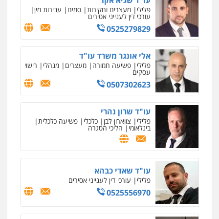
עו"ד שגיא אקו
פלילי
מעצרים וחקירות
סמים
עבירות מין
עורכי דין לענייני אסירים
0525279829
אלי אונגר משרד עו"ד
פלילי
פשיעה חמורה
מעצרים
מנהלי
רישוי
עסקים
0507302623
עו"ד שרון נהרי
פלילי
צווארון לבן
כלכלי
פשיעה כלכלית
בינלאומי
הליכי הסגרה
עו"ד שאדי כבהא
פלילי
עורכי דין לענייני אסירים
0525556970