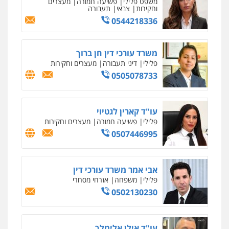
פלילי
צבאי
צווארון לבן והונאה
ביטוח לאומי
0549911449
עו"ד יניב זוסמן
פלילי
כלכלי
פשיעה חמורה
מעצרים
וחקירות
0525199949
עו"ד אסף גונן
פלילי
פשע חמור
תעבורה
צבא
מעצרים
וחקירות
0542255161
גל דהן – משרד עורך דין פלילי
פלילי
פשיעה חמורה
סמים
מעצרים
וחקירות
0544723840
עו"ד ראוף נג'אר