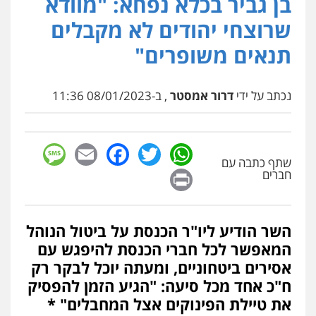
בן גביר בכלא נפחא: "מוודא
פלילי
מעצרים וחקירות
עורכי דין לענייני
שרוצחי יהודים לא מקבלים
אסירים
0505216700
תנאים משופרים"
עו"ד שלומי שרון
נכתב על ידי
דרור אמסטר
, ב-08/01/2023 11:36
פלילי
צבאי
מעצרים וחקירות
0547342002
sage
Facebook
Email
WhatsApp
Twitter
עו"ד אייל בסרגליק
שתף כתבה עם
Print
חברים
פלילי
כלכלי
צווארון לבן
עורכי דין לענייני
אסירים
אזרחי
נדל"ן / עסקים
0528488515
השר הודיע ליו"ר הכנסת על ביטול הנוהל
עו"ד זוהר ארבל
המאפשר לכל חברי הכנסת להיפגש עם
פלילי
פשיעה חמורה
מעצרים וחקירות
אסירים ביטחוניים, ומעתה יוכל לבקר רק
קטינים
0538788878
ח"כ אחד מכל סיעה: "הגיע הזמן להפסיק
את טיילת הפינוקים אצל המחבלים" *