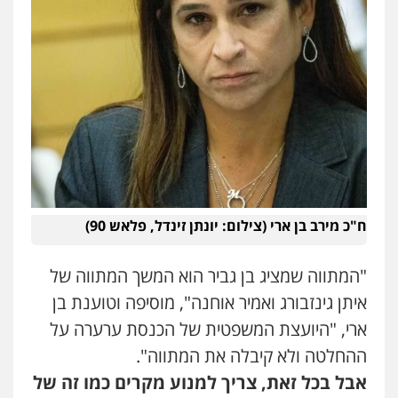
פלילי
מעצרים וחקירות
0543986802
עו"ד בועז קניג
פלילי
משפחה
כלכלי
צבאי
0507003001
מנשה, אלמוג – עורכי דין
פלילי
עבירות תנועה
צווארון לבן
תעבורה
עורכי דין לענייני אסירים
מעצרים וחקירות
ח"כ מירב בן ארי (צילום: יונתן זינדל, פלאש 90)
0546470989
"המתווה שמציג בן גביר הוא המשך המתווה של
עו"ד אבי כהן
איתן גינזבורג ואמיר אוחנה", מוסיפה וטוענת בן
פלילי
פשיעה חמורה
קטינים
אלימות
סמים
עבירות מין
ארי, "היועצת המשפטית של הכנסת ערערה על
0523647066
ההחלטה ולא קיבלה את המתווה".
אבל בכל זאת, צריך למנוע מקרים כמו זה של
ויקי שמואל – משרד עו"ד