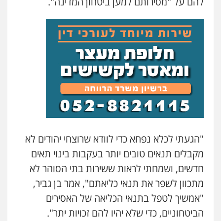
להם על "מסירותם למען ביטחון המדינה".
עו"ד ראוף נג'אר
פלילי
עורכי דין לענייני אסירים
מעצרים
סמים
רכוש
0548009246
עו"ד אלון ארז
פלילי
צבאי
סמים
אלימות במשפחה
צווארון
לבן
0507368203
שחר לדובסקי, עו"ד
"הגעתי לכלא נפחא כדי לוודא שרוצחי יהודים לא
פלילי
מעצרים וחקירות
עבירות המתה
עורכי
דין לענייני אסירים
מקבלים תנאים טובים יותר בעקבות בינוי תאים
0507913332
חדשים, ושמחתי לראות ששירות בתי הסוהר לא
מתכוון לשפר את תנאי כליאתם", אמר בן גביר,
גיא זהבי משרד עורכי דין
"אמשיך לטפל בתנאי הכליאה של האסירים
פלילי
משפחה
503456449
הביטחוניים, כדי שלא יהיו להם זכויות יתר".