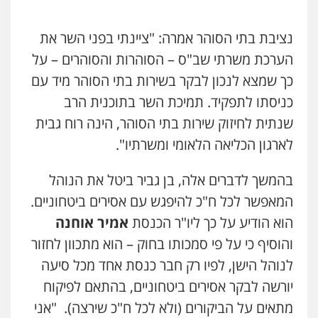
עו"ד אסף דוק
נציבת בתי הסוהר אמרה: "ציינתי בפני השר את
פלילי
עבירות מין
סמים והימורים
פשיעה
הערכת משרתי שב"ס – הסוהרות והסוהרים – על
חמורה
חקירות ומעצרים
צווארון לבן והונאה
0526885006
כך שמצא לנכון לבקר בשירות בתי הסוהר מיד עם
כניסתו לתפקיד. תמיכת השר בתוכנית הרב
שנתית לחיזוק שירות בתי הסוהר, הינה רוח גבית
לארגון הכליאה הלאומי ומשרתיו".
בהמשך לדברים אלה, בן גביר ביטל את הנוהל
המאפשר לכל ח"כ להיפגש עם אסירים ביטחוניים.
הוא הודיע על כך ליו"ר הכנסת
אמיר אוחנה
והוסיף כי על פי סמכותו בחוק – הוא מתכוון לחזור
לנוהל הישן, לפיו רק חבר כנסת אחד מכל סיעה
יורשה לבקר אסירים ביטחוניים, בהתאם לפיקוח
מתאים על הביקורים (ולא לכל ח"כ שירצה). "אני