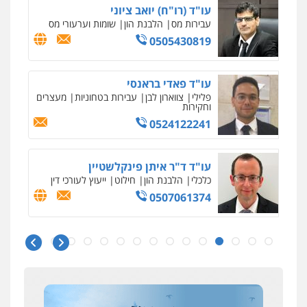
עו"ד (רו"ח) יואב ציוני
עבירות מס
הלבנת הון
שומות וערעורי מס
0505430819
עו"ד פאדי בראנסי
פלילי
צווארון לבן
עבירות בטחוניות
מעצרים
וחקירות
0524122241
עו"ד ד"ר איתן פינקלשטיין
כלכלי
הלבנת הון
חילוט
ייעוץ לעורכי דין
0507061374
איומים כתובים
ניר קידר – צלם
תושב סכנין חשוד ששלח הודעות מאיימות לעורך דין
צילום עורכי דין
שירותים מקצועיים לעורכי
מקומי
דין
עו"ד אמיר כהן
0504578527
אבי שקד מונה
פלילי
מעצרים וחקירות
תעבורה
כחבר ועדת איסור הלבנת הון בלשכת עורכי הדין
0537470000
רונן הלל – מוניטין
194 עורכי הדין החדשים
מחיקת כתבות מגוגל ודחיקת אזכורים