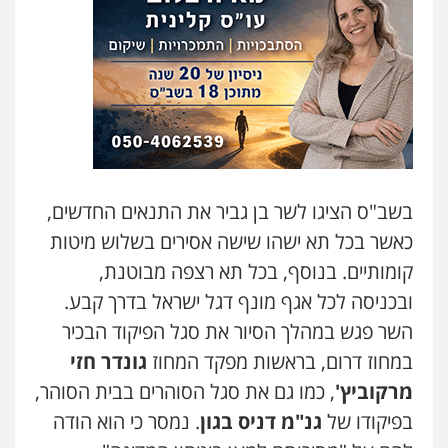
משרד עורכי דין פארס פלאח
פלילי
צבאי
צווארון לבן והונאה
ביטוח לאומי
0549911449
עו"ד יניב זוסמן
פלילי
כלכלי
פשיעה חמורה
מעצרים
וחקירות
0525199949
בשב"ס הציגו לשר בן גביר את התנאים החדשים,
כאשר בכל תא ישהו שישה אסירים בשלוש מיטות
עו"ד אסף גונן
קומותיים. בנוסף, בכל תא רצפה מבוטנת,
פלילי
פשע חמור
תעבורה
צבא
מעצרים
וחקירות
ובכניסה לכל אגף מונף דגל ישראל בדרך קבע.
0542255161
השר פגש במהלך הסיור את סגל הפיקוד הבכיר
במחוז דרום, בראשות מפקד המחוז
גונדר חזי
גל דהן – משרד עורך דין פלילי
פלילי
פשיעה חמורה
סמים
מעצרים
מרקוביץ'
, כמו גם את סגל הסוהרים בבית הסוהר,
וחקירות
בפיקודו של
גנ"מ דניס בגון
. נמסר כי הוא הודה
0544723840