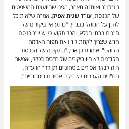
גינזבורג ואוחנה מאחר, מפני שהיועצת המשפטית
של הכנסת,
עו"ד שגית אפיק
, אמרה שלא תוכל
להגן על הנוהל בבג"ץ. "כרגע אין ביקורים של
ח"כים בבתי הכלא, והכל תקוע כי יש יו"ר כנסת
חדש שצריך לקחת לידיו את תפוח האדמה
הלוהט", אומרת בן ארי, "בתקופה של הכנסת
הקודמת לא היו ביקורים של ח"כים בכלל, ואפשר
עו"ד אייל אביטל
פלילי
פשיעה חמורה
מעצרים וחקירות
היה לבקר אסירים ביטחוניים רק דרך הוועדה.
0544712201
הח"כים הערבים לא ביקרו אסירים ביטחוניים".
עו"ד רונן בנדל
משפט פלילי
פשיעה חמורה
פלילי
0524282442
כבריאן, מזר – משרד עורכי דין