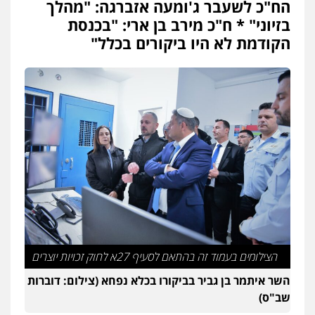
הח"כ לשעבר ג'ומעה אזברגה: "מהלך
עו"ד אסף דוק
פלילי
עבירות מין
סמים והימורים
פשיעה
בזיוני" * ח"כ מירב בן ארי: "בכנסת
חמורה
חקירות ומעצרים
צווארון לבן והונאה
הקודמת לא היו ביקורים בכלל"
0526885006
עו"ד שלי גורביץ – לוי
משפט פלילי
פשיעה חמורה
מעצרים
וחקירות
צבאי
תעבורה
0544218336
משרד עורכי דין חן ברוך
פלילי
דיני תעבורה
מעצרים וחקירות
0505078733
עו"ד קארין לגטיוי
הצילומים בעמוד זה בהתאם לסעיף 27א לחוק זכויות יוצרים
פלילי
פשיעה חמורה
מעצרים וחקירות
השר איתמר בן גביר בביקורו בכלא נפחא (צילום: דוברות
0507446995
שב"ס)