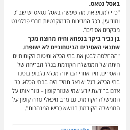
באסל גטאס.
פלילי
משפט פלילי
"כדי למנוע את מה שעשה באסל גטאס יש שב"כ
0528959600
ומודיעין. בכל המדינות הדמוקרטיות חברי פרלמנט
מבקרים אסירים".
קורל קרוז – עורך דין פלילי
בן גביר ביקר בנפחא והיה מרוצה מכך
משפט פלילי
0545437431
שתנאי האסירים הביטחוניים לא ישופרו.
"ההחלטה לבטן את בתי הכלא ומיטות הקומותיים
היתה של הממשלה הקודמת בגלל הבריחה של
עו"ד עלי סעדי
פלילי
פשיעה חמורה
ליווי וייצוג בחקירות
האסירים. מיד אחרי הבריחה מכלא גלבוע בוטנו
ומעצרים
0508824984
בתי הכלא. דגל ישראל תמיד היה בבתי הכלא. כל
אדם בר דעת יודע שמי שגוזר קופון – גוזר אותו על
עו"ד תומר בנישתי
הממשלה הקודמת. גם מרב מיכאלי גזרה קופון על
פלילי
מעצרים וחקירות
צווארון לבן
פשיעה
חמורה
הממשלה הקודמת בנושא כביש המנהרות".
0546657865