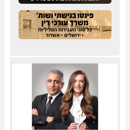
שחר לדובסקי, עו"ד
פלילי
מעצרים וחקירות
עבירות המתה
עורכי
דין לענייני אסירים
0507913332
גיא זהבי משרד עורכי דין
פלילי
משפחה
503456449
עו"ד איהאב ג'לג'ולי
פלילי
מעצרים וחקירות
עורכי דין לענייני
אסירים