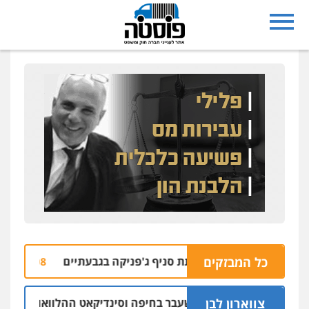
כל המבזקים
למעורבות בהצתת סניף ג'פניקה בגבעתיים
הבהרה
06.08 | 22:58
צווארון לבן
ם: יו"ר ש"ס לשעבר בחיפה וסינדיקאט ההלוואות של משפחת הרינ