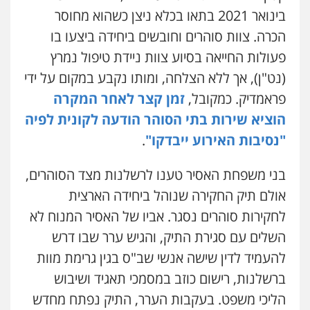
אבי אמר משרד עורכי דין
בינואר 2021 בתאו בכלא ניצן כשהוא מחוסר
פלילי
משפחה
אזרחי מסחרי
הכרה. צוות סוהרים וחובשים ביחידה ביצעו בו
0502130230
פעולות החייאה בסיוע צוות ניידת טיפול נמרץ
(נט"ן), אך ללא הצלחה, ומותו נקבע במקום על ידי
עו"ד אילן אלימלך
פראמדיק. כמקובל,
זמן קצר לאחר המקרה
פלילי
פשיעה חמורה
תעבורה
אסירים
0522992110
הוציא שירות בתי הסוהר הודעה לקונית לפיה
"נסיבות האירוע ייבדקו"
.
עו"ד יוסי חמצני
כלכלי
צווארון לבן
פשיעה כלכלית
עבירות
בני משפחת האסיר טענו לרשלנות מצד הסוהרים,
מס
הלבנת הון
אולם תיק החקירה שנוהל ביחידה הארצית
0505471497
לחקירות סוהרים נסגר. אביו של האסיר המנוח לא
השלים עם סגירת התיק, והגיש ערר שבו דרש
עו"ד שאדי נאטור
פלילי
פשיעה חמורה
מעצרים וחקירות
להעמיד לדין שישה אנשי שב"ס בגין גרימת מוות
0509230800
ברשלנות, רישום כוזב במסמכי תאגיד ושיבוש
הליכי משפט. בעקבות הערר, התיק נפתח מחדש