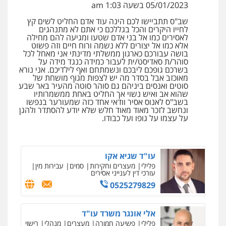
05/01/2023 בשעה 1:03 am
0545437431
שב"ס תתביישו לכם הינה עוד אדם החליט לשים קץ
לחייו היקרים והכל בגללכם כי אתם לא מתנהגים
לאסירים כמו אל בני אדם שטעו ומגיעה להם מחילה
עו"ד עלי סעדי
אלא כמו אל יצורים ללא נשמה ורוח חיים וזה פשוט
פלילי
פשיעה חמורה
ליווי וייצוג בחקירות
בושה עבורכם כארגון ממשלתי מדינתי אני מאחל לכל
ומעצרים
סוהר/ת סאדיסט/ית לעבור כמידה כנגד מידה על
בשרכם גופכם ליבכם ונשמתחם ואף לילדיכם. אני נורא
0508824984
מאוכזב אבל בסדר מה יש לצפות מגוף מושחת של
סוטים ואנסים ביניהם גם סוהר סוטה מהעיר באר שבע
שהוא אב ואיש נשוי אך החליט באחת ממשמרותיו
עו"ד תומר בנישתי
בשב"ס לאנוס אסיר וודאי אחד כזה שמעורער בנפשו
פלילי
מעצרים וחקירות
צווארון לבן
פשיעה
ונחשב לזכר מאוד מאוד חלש שלא יודע להסתדר ולהגן
חמורה
על עצמו על גופו ועל כבודו.
0546657865
עו"ד שגיא אקו
פלילי
מעצרים וחקירות
סמים
עבירות מין
עורכי דין לענייני אסירים
0525279829
אלי אונגר משרד עו"ד
פלילי
פשיעה חמורה
מעצרים
מנהלי
רישוי