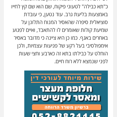
עו"ד ראוף נג'אר
כ"תא כבילה" לטעוני פיקוח, שם הוא שם קץ לחייו
פלילי
עורכי דין לענייני אסירים
מעצרים
סמים
רכוש
באמצעות בליעת גרב. עוד נטען, כי עובדת
0548009246
סוציאלית סיפרה שהאסיר המנוח התלונן על
שמיעת קולות שאומרים לו להתאבד, ואיים לפגוע
עו"ד אלון ארז
באחרים באגף. כמו כן היא ציינה כי מדובר באסיר
פלילי
צבאי
סמים
אלימות במשפחה
צווארון
לבן
אימפולסיבי בעל רקע של פגיעות עצמיות, ולכן
0507368203
הוחלט על כבילתו בתא זה כארבע וחצי שעות
לפני שנמצא ללא רוח חיים.
שחר לדובסקי, עו"ד
פלילי
מעצרים וחקירות
עבירות המתה
עורכי
דין לענייני אסירים
0507913332
גיא זהבי משרד עורכי דין
פלילי
משפחה
503456449