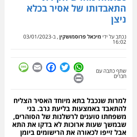
פלילי
מעצרים וחקירות
עורכי דין לענייני
התאבדותו של אסיר בכלא
אסירים
0505216700
ניצן
עו"ד שלומי שרון
נכתב על ידי
מיכאל פרוסמושקין
, ב-03/01/2023
פלילי
צבאי
מעצרים וחקירות
16:02
0547342002
sage
Facebook
Email
WhatsApp
Twitter
עו"ד אייל בסרגליק
שתף כתבה עם
פלילי
כלכלי
צווארון לבן
עורכי דין לענייני
Print
אסירים
אזרחי
נדל"ן / עסקים
חברים
0528488515
למרות שנכבל בתא מיוחד האסיר הצליח
עו"ד זוהר ארבל
פלילי
פשיעה חמורה
מעצרים וחקירות
להתאבד באמצעות בליעת גרב. בני
קטינים
משפחתו טוענים לרשלנות של הסוהרים,
0538788878
שבמשך שעות ארוכות לא בדקו את התא
אבל זייפו לכאורה את הרישומים ביומן
עו"ד אסף דוק