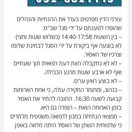
עו"ד איהאב ג'לג'ולי
פלילי
מעצרים וחקירות
עורכי דין לענייני
אסירים
עורכי הדין מפרטים בערר את ההנחיות והנהלים
0505216700
שהופרו לטענתם על ידי סגל שב"ס:
– בין השעות 14:40-17:58 (כשלוש שעות וחצי)
עו"ד שלומי שרון
לא בוצעה אף ביקורת על ידי הסגל לבחינת שלומו
פלילי
צבאי
מעצרים וחקירות
וצרכיו של האסיר.
0547342002
– לא לא נתקבלה חוות דעת רפואית תוך שעתיים
ואף לא ארבע שעות מרגע הכבילה.
עו"ד אייל בסרגליק
פלילי
– לא בוצע ראיון עו"ס.
כלכלי
צווארון לבן
עורכי דין לענייני
אסירים
אזרחי
נדל"ן / עסקים
– כנהוג, ומחומר החקירה עולה, כי אחת הארוחות
0528488515
קבועה לשעה 16:30. החובה להתיר את האסיר
בזמן הארוחה הזאת – הופרה גם היא.
עו"ד זוהר ארבל
פלילי
פשיעה חמורה
מעצרים וחקירות
– ממצאי הנתיחה במכון לרפואה משפטית מלמדים
קטינים
כי שלפוחית השתן של האסיר היתה מלאה באופן
0538788878