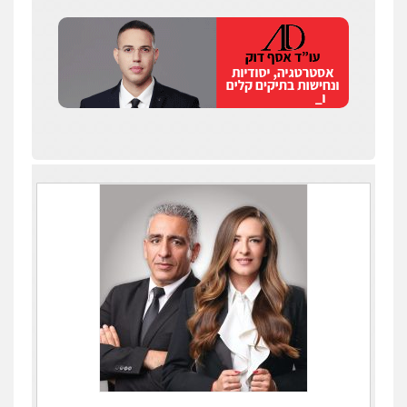
שחר לדובסקי, עו"ד
פלילי
מעצרים וחקירות
עבירות המתה
עורכי
דין לענייני אסירים
0507913332
גיא זהבי משרד עורכי דין
פלילי
משפחה
503456449
עו"ד איהאב ג'לג'ולי
פלילי
מעצרים וחקירות
עורכי דין לענייני
אסירים