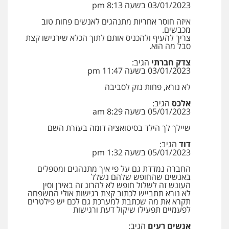
03/01/2023 בשעה 8:13 pm
0507003001
איזה חוסר אחריות מתנהגים לאנשים פחות טוב
מכבשים.
מנשה, אלמוג – עורכי דין
צריך להעיף ולהכניס אותם לתוך הכלא שירגישו קצת
סבל מה הוא.
פלילי
עבירות תנועה
צווארון לבן
תעבורה
עורכי דין לענייני אסירים
מעצרים וחקירות
צדק חברתי
הגיב:
0546470989
03/01/2023 בשעה 11:47 pm
לא נורא, פחות נזק לסביבה
עו"ד אבי כהן
אלכס
הגיב:
פלילי
פשיעה חמורה
קטינים
אלימות
05/01/2023 בשעה 8:29 am
סמים
עבירות מין
0523647066
שיילך לך הילד בסיטואציה דומה בעזרת השם
דוד
הגיב:
05/01/2023 בשעה 1:32 pm
ויקי שמואל – משרד עו"ד
פלילי
משפט פלילי
החברה נמדדת גם על פי איך מתנהגים ומטפלים
באנשים שהחופש שלהם נשלל
0528959600
העונש זה לשלול חופש לא להרוג זה באירן וסין
לא נורא תתבייש לכתוב קצת רגישות אולי המשפחה
תקרא את מה שכתבת למערכת גם לכם יש פילטרים
לפעמיים תפעילו שיקול דעת ורגישות
קורל קרוז – עורך דין פלילי
אנשים רעים
הגיב:
משפט פלילי