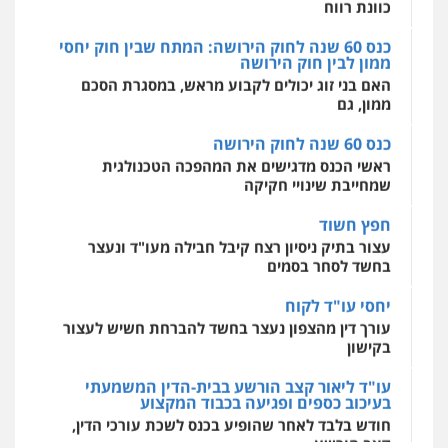
עו"ד אליה חן ברק
ממון, גם
0544500346
פלילי
פשיעה חמורה
ליווי וייצוג בחקירות
ומעצרים
אסירים
נוער
כנס 60 שנה לחוק הירושה
0525914163
מאיה בלום, עו"ס, טיפול ושיקום
ראשי הכנס מדגישים את המהפכה הטכנולגית
טיפול בהתמכרויות
שירותים מקצועיים
שמחייבת שינויי חקיקה
לעורכי דין
עו"ד אריה פטר
0504062539
חפץ חשוד
לשעבר סגן מנהל המחלקה הפלילית
בפרקליטות המדינה
עצור בתיק ניסיון רצח קיבל חבילה מעו"ד ונעצר
בחשד לסחר בסמים
0506217994
עו"ד ד"ר אבי שקד
עבירות כלכליות
הלבנת הון
חילוטים
יחסי עו"ד לקוח
עבירות פליליות
עו"ד עידית שינו-אמיתי
עורך דין מהצפון נעצר בחשד להברחת חשיש לעצור
0544385337
פלילי
עורכי דין לענייני אסירים
פשיעה
בקישון
חמורה
מעצרים וחקירות
0507587013
עו"ד ליאור קצב הורשע בבית-הדין המשמעתי
איתי חקירות – שירותים לעורכי דין
בעיכוב כספים ופגיעה בכבוד המקצוע
חקירות פרטיות
חקירות כלכליות
חקירות
חודש בלבד לאחר שהופיע בכנס לשכת עורכי הדין,
אישות
איתורים
עו"ד אביגדור פלדמן
קצב הורשע
0537865001
פלילי
אסירים
צווארון לבן
זכויות אדם
אזרחי
10 מיליון
0505345826
ניר קידר – צלם
עורך-דין חשוד בהעלמת הכנסות והתחמקות ממס
רכישה
צילום עורכי דין
שירותים מקצועיים לעורכי