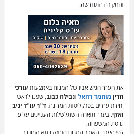
והחקירה התחדשה.
משרד עורכי דין פארס פלאח
פלילי
צבאי
צווארון לבן והונאה
ביטוח לאומי
0549911449
עו"ד יניב זוסמן
פלילי
כלכלי
פשיעה חמורה
מעצרים
וחקירות
0525199949
עו"ד אסף גונן
פלילי
פשע חמור
תעבורה
צבא
מעצרים
וחקירות
את הערר הגיש אביו של המנוח באמצעות
עורכי
0542255161
הדין
מוחמד רחאל
ו
נבילה כבוב
, שפנו לראש
גל דהן – משרד עורך דין פלילי
יחידת עררים בפרקליטות המדינה,
ד"ר עו"ד יניב
פלילי
פשיעה חמורה
סמים
מעצרים
ואקי
. בערר תוארה השתלשלות העניינים על פי
וחקירות
0544723840
גרסת המשפחה.
לפי הערר, האסיר המנוח הוחזק בתא המוגדר