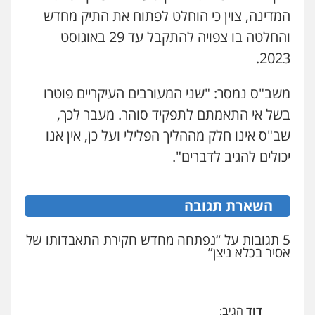
המדינה, צוין כי הוחלט לפתוח את התיק מחדש
והחלטה בו צפויה להתקבל עד 29 באוגוסט
עו"ד אייל אביטל
2023.
פלילי
פשיעה חמורה
מעצרים וחקירות
0544712201
משב"ס נמסר: "שני המעורבים העיקריים פוטרו
בשל אי התאמתם לתפקיד סוהר. מעבר לכך,
עו"ד רונן בנדל
שב"ס אינו חלק מההליך הפלילי ועל כן, אין אנו
משפט פלילי
פשיעה חמורה
פלילי
יכולים להגיב לדברים".
0524282442
השארת תגובה
כבריאן, מזר – משרד עורכי דין
פלילי
מעצרים וחקירות
5 תגובות על “נפתחה מחדש חקירת התאבדותו של
0543986802
אסיר בכלא ניצן”
עו"ד בועז קניג
פלילי
משפחה
כלכלי
צבאי
דוד
הגיב: