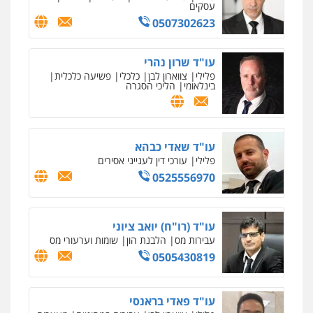
עסקים
0507302623
עו"ד שרון נהרי
פלילי
צווארון לבן
כלכלי
פשיעה כלכלית
בינלאומי
הליכי הסגרה
עו"ד שאדי כבהא
פלילי
עורכי דין לענייני אסירים
0525556970
עו"ד (רו"ח) יואב ציוני
עבירות מס
הלבנת הון
שומות וערעורי מס
0505430819
עו"ד פאדי בראנסי