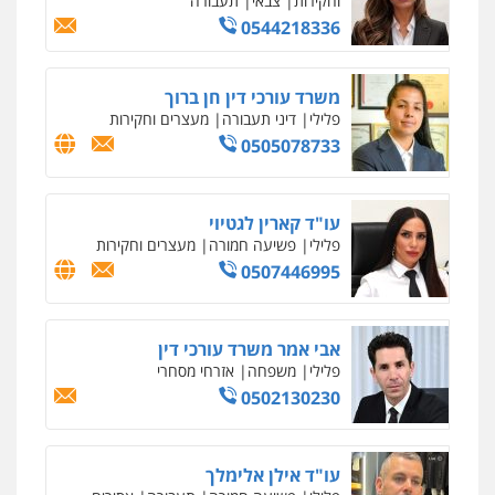
0549911449
עו"ד יניב זוסמן
פלילי
כלכלי
פשיעה חמורה
מעצרים
וחקירות
0525199949
עו"ד אסף גונן
פלילי
פשע חמור
תעבורה
צבא
מעצרים
וחקירות
0542255161
גל דהן – משרד עורך דין פלילי
פלילי
פשיעה חמורה
סמים
מעצרים
וחקירות
0544723840
עו"ד ראוף נג'אר
פלילי
עורכי דין לענייני אסירים
מעצרים