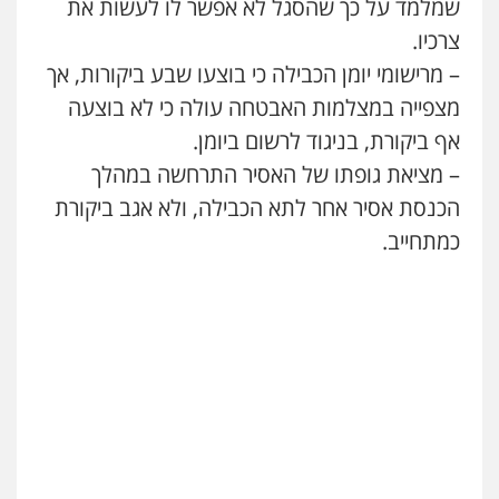
שמלמד על כך שהסגל לא אפשר לו לעשות את
עו"ד אסף דוק
צרכיו.
פלילי
עבירות מין
סמים והימורים
פשיעה
– מרישומי יומן הכבילה כי בוצעו שבע ביקורות, אך
חמורה
חקירות ומעצרים
צווארון לבן והונאה
0526885006
מצפייה במצלמות האבטחה עולה כי לא בוצעה
אף ביקורת, בניגוד לרשום ביומן.
– מציאת גופתו של האסיר התרחשה במהלך
הכנסת אסיר אחר לתא הכבילה, ולא אגב ביקורת
כמתחייב.