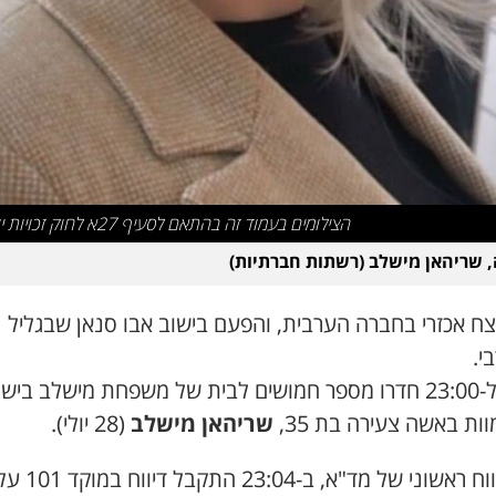
הצילומים בעמוד זה בהתאם לסעיף 27א לחוק זכויות יוצרים
 שריהאן מישלב (רשתות חברתיות)
צח אכזרי בחברה הערבית, והפעם בישוב אבו סנאן שבגליל
י.
-
23:00
חדרו מספר חמושים לבית של משפחת
מישלב
בישו
למוות באשה צעירה בת
35
,
שריהאן
מישלב
(28 יולי)
.
ווח ראשוני של מד"א, ב-
23:04
התקבל דיווח במוקד
101
על