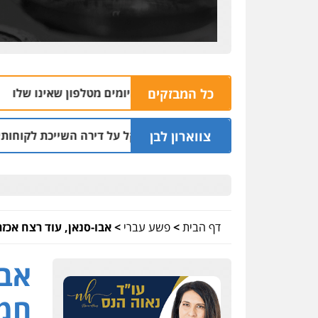
כל המבזקים
הצהר
04.08 | 16:32
צווארון לבן
קץ שני מיליון שקל על דירה השייכת לקוחותיו
ח
03.08 | 19:52
דף הבית
>
פשע עברי
>
אבו-סנאן, עוד רצח אכזר
אבו
חמו