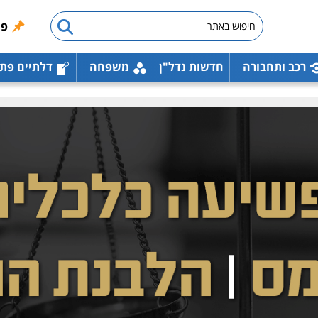
פו
רכב ותחבורה
חדשות נדל"ן
משפחה
דלתיים פת