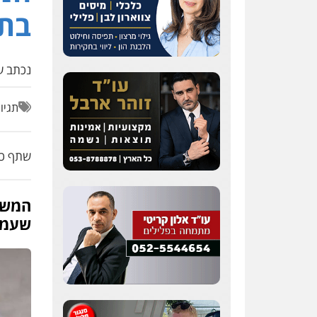
בת 5
נכתב על
תגיו
שתף כת
המשט
שעמד