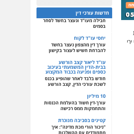
עו"ד שלי גורביץ – לוי
משפט פלילי
פשיעה
חפץ חשוד
0522508109
חמורה
מעצרים וחקירות
חדשות עורכי דין
עצור בתיק ניסיון רצח קיבל
צבאי
תעבורה
חבילה מעו"ד ונעצר בחשד לסחר
אחסון אתרים
0544218336
בסמים
מהירות
הגנה
גיבוי
תמיכה
שירותים מקצועיים
לעורכי דין
יחסי עו"ד לקוח
עו"ד עלי סעדי
רי
עורך דין מהצפון נעצר בחשד
פלילי
פשיעה חמורה
ליווי
וייצוג בחקירות ומעצרים
להברחת חשיש לעצור בקישון
מרכז התחלה חדשה
0508824984
אסירים
עבירות מין
עו"ד ליאור קצב הורשע
שירותים מקצועיים לעורכי
בבית-הדין המשמעתי בעיכוב
דין
כספים ופגיעה בכבוד המקצוע
עו"ד ירון גיגי
חודש בלבד לאחר שהופיע בכנס
פלילי
צווארון לבן
מעצרים
0544500346
הליכי הסגרה
לשכת עורכי הדין, קצב הורשע
0522249087
10 מיליון
עורך-דין חשוד בהעלמת הכנסות
משרד עורכי דין טאי
והתחמקות ממס רכישה
שרקי
פלילי
אסירים
תעבורה
קטינים בסביבה מנוכרת
מרב"ד
"ניכור הורי מכת מדינה": איך
מתמודדים עם ההשלכות