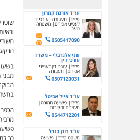
קורל קרוז – עורך דין
פלילי
שוטרי
משפט פלילי
וראיות
0545437431
חשודי
הרקע 
עו"ד תומר בנישתי
פלילי
מעצרים וחקירות
צווארון לבן
פשיעה חמורה
בשעות
מבני 
0546657865
הבוקר
עו"ד שגיא אקו
בחשד 
פלילי
מעצרים וחקירות
סמים
עבירות מין
עורכי דין
לענייני אסירים
הכפר 
0525279829
מרבית 
פשיעה
אלי אונגר משרד עו"ד
פלילי
פשיעה חמורה
כך למ
מעצרים
מנהלי
רישוי