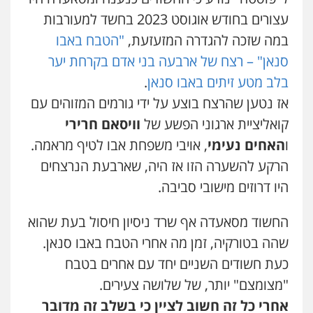
עצורים בחודש אוגוסט 2023 בחשד למעורבות
עו"ד בועז קניג
במה שזכה להגדרה המזעזעת,
"הטבח באבו
פלילי
משפחה
כלכלי
צבאי
0507003001
סנאן" – רצח של ארבעה בני אדם בקרחת יער
בלב מטע זיתים באבו סנאן
.
מנשה, אלמוג – עורכי דין
אז נטען שהרצח בוצע על ידי גורמים המזוהים עם
פלילי
עבירות תנועה
צווארון לבן
תעבורה
קואליציית ארגוני הפשע של
וויסאם חרירי
עורכי דין לענייני אסירים
מעצרים וחקירות
0546470989
ו
האחים נעימי
, אויבי משפחת אבו לטיף מראמה.
הרקע להשערה הזו אז היה, שארבעת הנרצחים
עו"ד אבי כהן
היו דרוזים מישובי סביבה.
פלילי
פשיעה חמורה
קטינים
אלימות
סמים
עבירות מין
0523647066
החשוד מסאעדה אף שרד ניסיון חיסול בעת שהוא
שהה בטורקיה, זמן מה אחרי הטבח באבו סנאן.
כעת חשודים השניים יחד עם אחרים בטבח
ויקי שמואל – משרד עו"ד
פלילי
משפט פלילי
"מצומצם" יותר, של שלושה צעירים.
0528959600
אחרי כל זה חשוב לציין כי בשלב זה מדובר