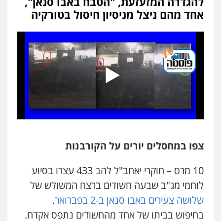
להגדרה המזעזעת, "הטבח באבו סנאן",
פלילי
פשיעה חמורה
מעצרים וחקירות
אחד מהם ניצל מניסיון חיסול בטורקיה
קטינים
0538788878
עו"ד אסף דוק
פלילי
עבירות מין
סמים והימורים
פשיעה
חמורה
חקירות ומעצרים
צווארון לבן והונאה
0526885006
עו"ד שלי גורביץ – לוי
משפט פלילי
פשיעה חמורה
מעצרים
וחקירות
צבאי
תעבורה
0544218336
צפו במחסלים יורים על הקורבנות
משרד עורכי דין חן ברוך
10 מרס – חוקרי יאחב"ל להב 433 עצרו בסיוע
פלילי
דיני תעבורה
מעצרים וחקירות
לוחמי מג"ב שבעה חשודים ברצח המשולש של
0505078733
שלושה צעירים באבו סנאן ב-2 בפברואר
.
בחיפוש בביתו של אחד מהחשודים נתפס אקדח.