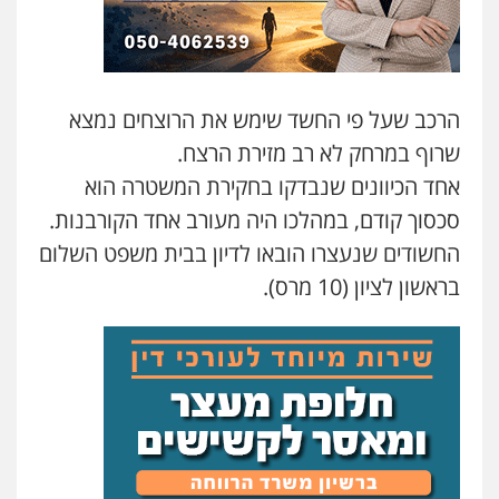
גיל דביר – משרד עורכי דין
פלילי
פשיעה כלכלית
צווארון לבן
0506217771
הרכב שעל פי החשד שימש את הרוצחים נמצא
סלימאן אבו שעירה – משרד עורכי דין
שרוף במרחק לא רב מזירת הרצח.
פלילי
בטחוני
צבאי
נזיקין
אחד הכיוונים שנבדקו בחקירת המשטרה הוא
0547780927
סכסוך קודם, במהלכו היה מעורב אחד הקורבנות.
החשודים שנעצרו הובאו לדיון בבית משפט השלום
עו"ד אסף גונן
בראשון לציון (10 מרס).
פלילי
פשע חמור
תעבורה
צבא
מעצרים
וחקירות
0542255161
גל דהן – משרד עורך דין פלילי
פלילי
פשיעה חמורה
סמים
מעצרים
וחקירות
0544723840