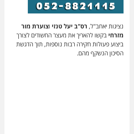
עו"ד ראוף נג'אר
פלילי
עורכי דין לענייני אסירים
מעצרים
סמים
רכוש
0548009246
נציגות יאחב"ל,
רס"ב יעל טנזי
ו
צוערת מור
מזרחי
בקשו להאריך את מעצר החשודים לצורך
דוד אפרים משרד עורכי דין
ביצוע פעולות חקירה רבות נוספות, תוך הדגשת
פלילי
צווארון לבן
מס הכנסה
מע"מ
הסיכון הנשקף מהם.
0506209859
עדי כרמלי – חברת עו"ד
פלילי
כלכלי
עורכי דין לענייני אסירים
0525060666
גיא זהבי משרד עורכי דין
פלילי
משפחה
503456449