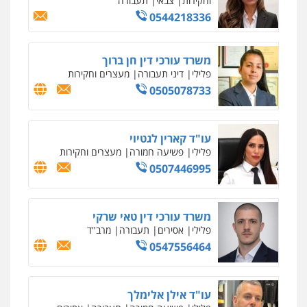
0547780927
עו"ד אסף גונן
פלילי
פשע חמור
תעבורה
צבא
מעצרים
וחקירות
0542255161
גל דהן – משרד עורך דין פלילי
פלילי
פשיעה חמורה
סמים
מעצרים
וחקירות
0544723840
עו"ד ראוף נג'אר
פלילי
עורכי דין לענייני אסירים
מעצרים
סמים
רכוש
0548009246
דוד אפרים משרד עורכי דין