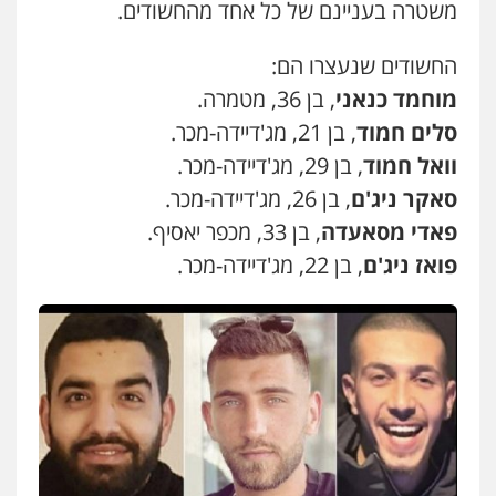
משטרה בעניינם של כל אחד מהחשודים.
עו"ד דפנה לביא
החשודים שנעצרו הם:
משפחה
גישור
0507206063
מוחמד כנאני
, בן 36, מטמרה.
סלים חמוד
, בן 21, מג'דיידה-מכר.
עו"ד זוהר ארבל
וואל חמוד
, בן 29, מג'דיידה-מכר.
פלילי
פשיעה חמורה
מעצרים וחקירות
סאקר ניג'ם
, בן 26, מג'דיידה-מכר.
קטינים
0538788878
פאדי מסאעדה
, בן 33, מכפר יאסיף.
פואז ניג'ם
, בן 22, מג'דיידה-מכר.
עו"ד אסף דוק
פלילי
עבירות מין
סמים והימורים
פשיעה
חמורה
חקירות ומעצרים
צווארון לבן והונאה
0526885006