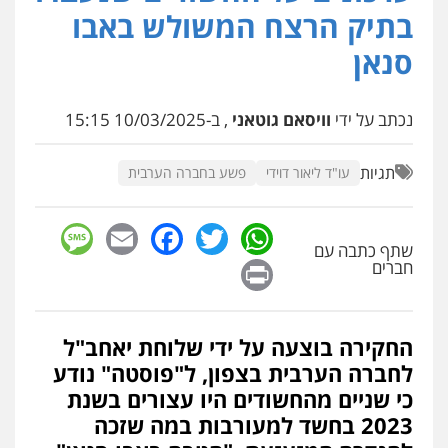
פלילי
מעצרים וחקירות
פשיעה חמורה
בתיק הרצח המשולש באבו
נוער
רישום פלילי
0522763105
סנאן
עו"ד שלומי שרון
נכתב על ידי
וויסאם גוטאני
, ב-10/03/2025 15:15
פלילי
צבאי
מעצרים וחקירות
0547342002
תגיות
עו"ד ליאור דוידי
פשע בחברה הערבית
עו"ד אלון קריטי
sage
Facebook
Email
WhatsApp
Twitter
פלילי
כלכלי
אלימות
סמים
מעצרים
שתף כתבה עם
0525544654
Print
חברים
עו"ד דפנה לביא
החקירה בוצעה על ידי שלוחת יאחב"ל
משפחה
גישור
לחברה הערבית בצפון, ל"פוסטה" נודע
0507206063
כי שניים מהחשודים היו עצורים בשנת
2023 בחשד למעורבות במה שזכה
עו"ד זוהר ארבל