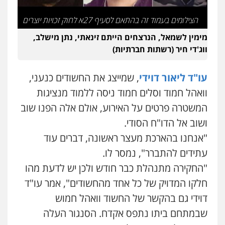
הצילומים בעמוד זה בהתאם לסעיף 27א לחוק זכויות יוצרים
מימין לשמאל, הנרצחים הייתם זינאתי, נתן מישלב,
ווג'די חיר (רשתות חברתיות)
עו"ד ליאור דוידי
, שמייצג את החשודים כנעני,
וואהל חמוד וסלים חמוד ניסה ללמוד מנציגות
המשטרה פרטים על האירוע, אולם אלה הפנו שוב
ושוב אל הדו"ח הסודי.
"אנחנו בהארכת מעצר ראשונה, דברים עוד
עתידים להתברר", נמסר לו.
"החקירה מתנהלת כבר חודש ולכן יש לדעת מהו
חלקו המדויק של כל אחד מהחשודים", אמר עו"ד
דוידי גם בהקשר של החשוד וואהל חמוש
שבמתחם ביתו נתפס אקדח. הסנגור העלה