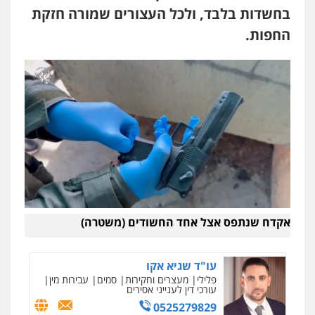
בחשדות בלבד, ולכל העצורים שמורה חזקת
קורל קרוז – עורך דין פלילי
החפות.
משפט פלילי
0545437431
עו"ד עלי סעדי
פלילי
פשיעה חמורה
ליווי וייצוג בחקירות
ומעצרים
0508824984
עו"ד תומר בנישתי
פלילי
מעצרים וחקירות
צווארון לבן
פשיעה
חמורה
אקדח שנתפס אצל אחד החשודים (משטרה)
0546657865
עו"ד שגיא אקו
פלילי
מעצרים וחקירות
סמים
עבירות מין
עורכי דין לענייני אסירים
0525279829