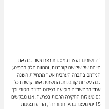
עו"ד איהאב ג'לג'ולי
פלילי
מעצרים וחקירות
עורכי דין לענייני
אסירים
0505216700
אייל בן שושן, עורך דין פלילי
פלילי
מעצרים וחקירות
פשיעה חמורה
נוער
רישום פלילי
0522763105
"החשודים נעצרו במסגרת רצח אשר גבה את
עו"ד שלומי שרון
חייהם של שלושה קורבנות, ומהווה חלק מהפצע
פלילי
צבאי
מעצרים וחקירות
0547342002
המדמם בחברה הערבית אשר מתחילת השנה
גבה עשרות קורבנות. התשתית אשר קושרת כל
אחד מהחשודים מופיעה בפירוט בדו"ח הסודי וכך
עו"ד אלון קריטי
פלילי
כלכלי
אלימות
סמים
מעצרים
גם פעולות החקירה הרבות בפרשה. אנו מבקשים
0525544654
15 ימי מעצר בתיק חמור זה", הודיעו נציגות