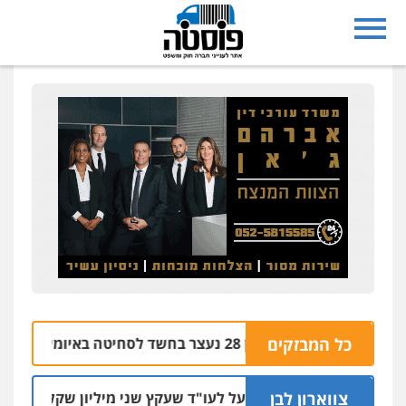
נצרת: בן 28 נעצר בחשד לסחיטה באיומים מטלפון שאינו שלו
כל המבזקים
צווארון לבן
מאסר בפועל לעו"ד שעקץ שני מיליון שקל על דירה השייכת 