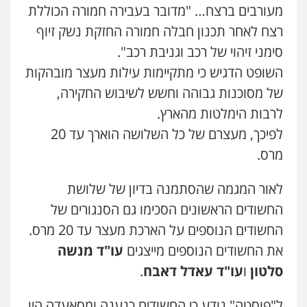
מעורבים ברצח… "מדובר בעבירה חמורה הכוללת
רצח לאחר תכנון חבלה חמורה החזקת נשק זיוף
סימני זיהוי של רכב וגניבת רכב".
השופט הדגיש כי מתקיימות עילות מעצר מובהקות
של מסוכנות גבוהה וחשש לשיבוש החקירה,
עו"ד אייל אביטל
פלילי
פשיעה חמורה
מעצרים וחקירות
לרבות הימלטות מהארץ.
0544712201
לפיכך, מעצרם של כל השלושה הוארך עד 20
מרס.
עו"ד רונן בנדל
לאור המגמה שהסתמנה בדיון של שלושת
משפט פלילי
פשיעה חמורה
פלילי
0524282442
החשודים הראשונים הסכימו גם הסנגורים של
החשודים הנוספים על הארכת מעצר עד 20 מרס.
את החשודים הנוספים מייצגים
עו"ד מנשה
כבריאן, מזר – משרד עורכי דין
פלילי
מעצרים וחקירות
סלטון
ו
עו"ד עאדל דאבח
.
0543986802
ל"פוסטה" נודע כי החשודים כנענה ומסאעדה היו