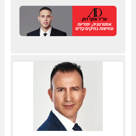
עו"ד איהאב ג'לג'ולי
פלילי
מעצרים וחקירות
עורכי דין לענייני
אסירים
0505216700
אייל בן שושן, עורך דין פלילי
פלילי
מעצרים וחקירות
פשיעה חמורה
נוער
רישום פלילי
0522763105
עו"ד שלומי שרון
פלילי
צבאי
מעצרים וחקירות
0547342002