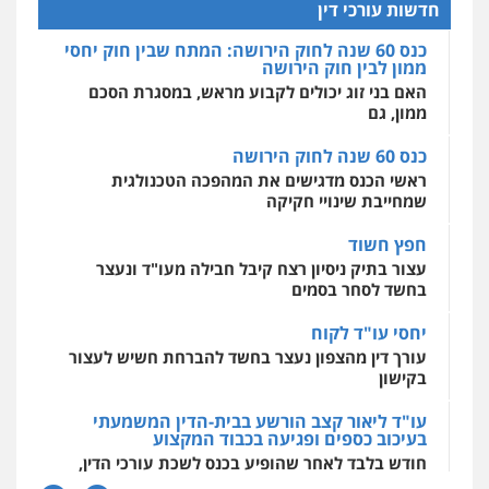
האם בני זוג יכולים לקבוע מראש, במסגרת הסכם
חדשות עורכי דין
0527448141
ממון, גם
מרכז התחלה חדשה
אסירים
עבירות מין
שירותים מקצועיים
כנס 60 שנה לחוק הירושה
לעורכי דין
חליל ביאדי – משרד עורכי דין
ראשי הכנס מדגישים את המהפכה הטכנולגית
0544500346
פלילי
דיני תעבורה
מעצרים וחקירות
שמחייבת שינויי חקיקה
פשיעה חמורה
אסירים
0509636895
חפץ חשוד
מאיה בלום, עו"ס, טיפול ושיקום
עצור בתיק ניסיון רצח קיבל חבילה מעו"ד ונעצר
טיפול בהתמכרויות
שירותים מקצועיים
לעורכי דין
בחשד לסחר בסמים
עו"ד איהאב זבידאת
0504062539
פלילי
פשיעה חמורה
ארגוני פשע
עבירות
יחסי עו"ד לקוח
המתה
עבירות מין
עורך דין מהצפון נעצר בחשד להברחת חשיש לעצור
0509930581
עו"ד ד"ר אבי שקד
בקישון
עבירות כלכליות
הלבנת הון
חילוטים
עבירות פליליות
עו"ד ליאור קצב הורשע בבית-הדין המשמעתי
עו"ד יפעת שוורץ סיל
0544385337
בעיכוב כספים ופגיעה בכבוד המקצוע
פלילי
תעבורה
חודש בלבד לאחר שהופיע בכנס לשכת עורכי הדין,
0523379525
קצב הורשע
איתי חקירות – שירותים לעורכי דין
חקירות פרטיות
חקירות כלכליות
חקירות
10 מיליון
אישות
איתורים
עו"ד אליה חן ברק
עורך-דין חשוד בהעלמת הכנסות והתחמקות ממס
0537865001
פלילי
פשיעה חמורה
ליווי וייצוג בחקירות
רכישה