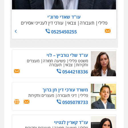
0505645022
0509100397
0545243703
עו"ד נדב גרינולד
0509230800
פלילי
תעבורה
עורכי דין לענייני אסירים
צבאי
עו"ד שאדי סרוג'י
0508848606
פלילי
תעבורה
צבאי
עורכי דין לענייני אסירים
גיל דביר – משרד עורכי דין
פלילי
פשיעה כלכלית
צווארון לבן
0525450255
0506217771
סלימאן אבו שעירה – משרד עורכי דין
פלילי
בטחוני
צבאי
נזיקין
0547780927
עו"ד אסף גונן
פלילי
פשע חמור
תעבורה
צבא
מעצרים
וחקירות
0542255161
גל דהן – משרד עורך דין פלילי
פלילי
פשיעה חמורה
סמים
מעצרים