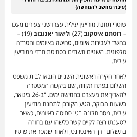
משפט פלילי
פשיעה חמורה
מעצרים
(עיבוד מחשב להמחשה)
וחקירות
צבאי
תעבורה
0544218336
שוטרי תחנת מודיעין עילית עצרו שני צעירים מעכו
–
רוסתם איסקוב
(27) ו
ליאור יאגובוב
(19) –
משרד עורכי דין חן ברוך
בחשד לעבירות איומים, סחיטה באיומים והטרדה
פלילי
דיני תעבורה
מעצרים וחקירות
0505078733
טלפונית. השניים חשודים בסחיטת חרדי ממודיעין
עילית.
עו"ד קארין לגטיוי
לאחר חקירה ראשונית השניים הובאו לבית משפט
פלילי
פשיעה חמורה
מעצרים וחקירות
0507446995
השלום בפתח תקווה, שם ביקשה המשטרה
להאריך את מעצרם בחמישה ימים. "ב-26 בינואר,
בשעות הבוקר, הגיע הקורבן לתחנת מודיעין
משרד עורכי דין טאי שרקי
פלילי
אסירים
תעבורה
מרב"ד
עילית, מסר תלונה בגין סחיטה באיומים, כאשר
0547556464
לטענתו רצה לקיים קשר כלשהו עם בחורה
בתשלום דרך האינטרנט, ולאחר שמסר את פרטיו