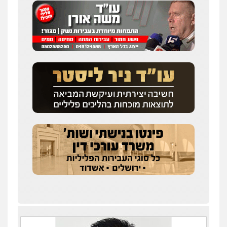
עו"ד איהאב ג'לג'ולי
פלילי
מעצרים וחקירות
עורכי דין לענייני
אסירים
0505216700