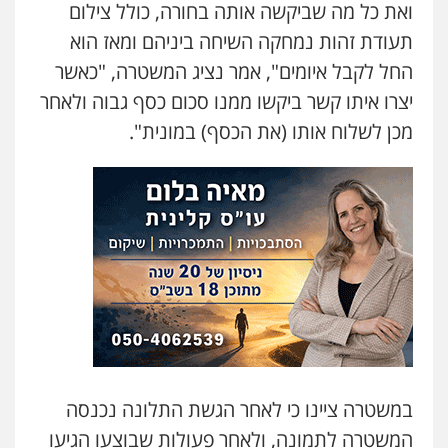
ואת כל מה שביקשה אותה בחורה, כולל צילום
עו"ד אילן אלימלך
פלילי
פשיעה חמורה
תעבורה
אסירים
תעודת זהות נמחקה השיחה ביניהם ומאז הוא
0522992110
החל לקבל איומים", אמר נציג המשטרה, "כאשר
יצרו איתו קשר ביקשו ממנו סכום כסף גבוה ולאחר
עו"ד שאדי נאטור
מכן לשלוח אותו (את הכסף) במונית".
פלילי
פשיעה חמורה
מעצרים וחקירות
0509230800
גיל דביר – משרד עורכי דין
פלילי
פשיעה כלכלית
צווארון לבן
0506217771
סלימאן אבו שעירה – משרד עורכי דין
פלילי
בטחוני
צבאי
נזיקין
0547780927
במשטרה ציינו כי לאחר הגשת התלונה נכנסה
המשטרה לתמונה, ולאחר פעולות שבוצעו הגיעו