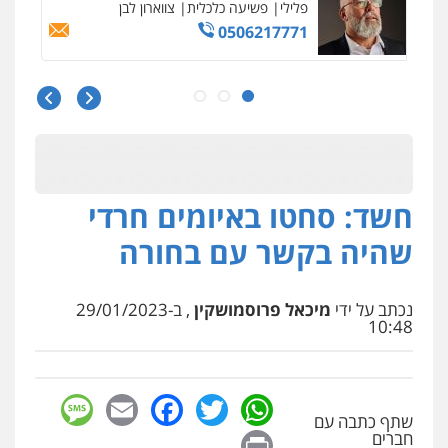
פלילי
משפחה
503456449
עו"ד איהאב ג'לג'ולי
פלילי
מעצרים וחקירות
עורכי דין לענייני
אסירים
0505216700
חשד: סחטו באיומים חרדי
אייל בן שושן, עורך דין פלילי
פלילי
מעצרים וחקירות
פשיעה חמורה
שהיה בקשר עם בחורה
נוער
רישום פלילי
0522763105
נכתב על ידי
מיכאל פרוסמושקין
, ב-29/01/2023
10:48
עו"ד שלומי שרון
פלילי
צבאי
מעצרים וחקירות
0547342002
sage
Facebook
Email
WhatsApp
Twitter
שתף כתבה עם
Print
חברים
עו"ד אלון קריטי