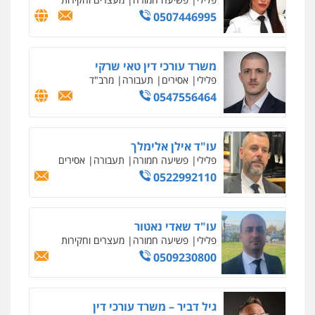
וחקירות
0544723840
עו"ד ראוף נג'אר
פלילי
עורכי דין לענייני אסירים
מעצרים
סמים
רכוש
0548009246
דוד אפרים משרד עורכי דין
פלילי
צווארון לבן
מס הכנסה
מע"מ
0506209859
עדי כרמלי – חברת עו"ד
פלילי
כלכלי
עורכי דין לענייני אסירים
0525060666
גיא זהבי משרד עורכי דין