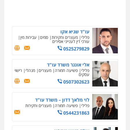
פלילי
מעצרים וחקירות
צווארון לבן
פשיעה
חמורה
עו"ד אסף דוק
0546657865
פלילי
עבירות מין
סמים והימורים
פשיעה
חמורה
חקירות ומעצרים
צווארון לבן והונאה
0526885006
עו"ד שגיא אקו
פלילי
מעצרים וחקירות
סמים
עבירות מין
עורכי דין לענייני אסירים
0525279829
אלי אונגר משרד עו"ד
פלילי
פשיעה חמורה
מעצרים
מנהלי
רישוי
עסקים
0507302623
לוי מלאך דדון – משרד עו"ד
פלילי
פשיעה חמורה
מעצרים וחקירות
0544231863