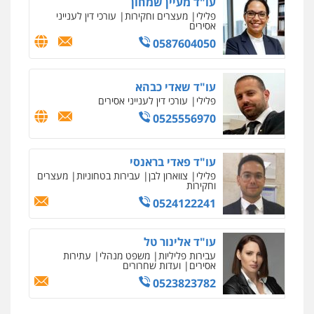
עו"ד מעיין שמחון
פלילי
מעצרים וחקירות
עורכי דין לענייני
אסירים
0587604050
עו"ד שאדי כבהא
פלילי
עורכי דין לענייני אסירים
0525556970
עו"ד פאדי בראנסי
פלילי
צווארון לבן
עבירות בטחוניות
מעצרים
וחקירות
0524122241
עו"ד אלינור טל
עבירות פליליות
משפט מנהלי
עתירות
אסירים
ועדות שחרורים
0523823782
איומים כתובים
ניר קידר – צלם
תושב סכנין חשוד ששלח הודעות מאיימות לעורך דין
צילום עורכי דין
שירותים מקצועיים לעורכי
מקומי