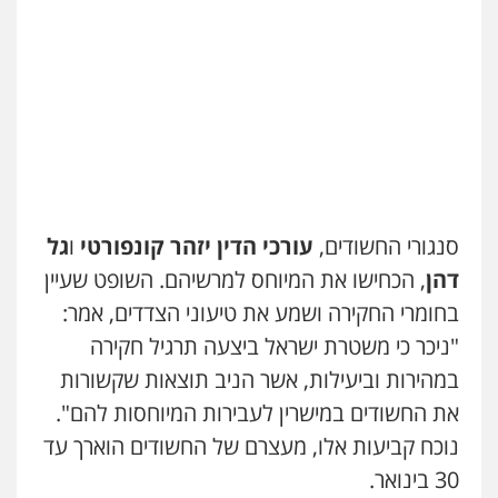
פלילי
פשיעה חמורה
קטינים
אלימות
סמים
עבירות מין
עו"ד שלומי שרון
0523647066
פלילי
צבאי
מעצרים וחקירות
0547342002
ויקי שמואל – משרד עו"ד
פלילי
משפט פלילי
עו"ד אלון קריטי
0528959600
פלילי
כלכלי
אלימות
סמים
מעצרים
0525544654
סנגורי החשודים,
עורכי הדין יזהר קונפורטי
ו
גל
קורל קרוז – עורך דין פלילי
משפט פלילי
דהן
, הכחישו את המיוחס למרשיהם. השופט שעיין
עו"ד דפנה לביא
0545437431
בחומרי החקירה ושמע את טיעוני הצדדים, אמר:
משפחה
גישור
0507206063
"ניכר כי משטרת ישראל ביצעה תרגיל חקירה
עו"ד עלי סעדי
במהירות וביעילות, אשר הניב תוצאות שקשורות
פלילי
פשיעה חמורה
ליווי וייצוג בחקירות
ומעצרים
את החשודים במישרין לעבירות המיוחסות להם".
עו"ד זוהר ארבל
0508824984
פלילי
פשיעה חמורה
מעצרים וחקירות
נוכח קביעות אלו, מעצרם של החשודים הוארך עד
קטינים
30 בינואר.
0538788878
עו"ד תומר בנישתי