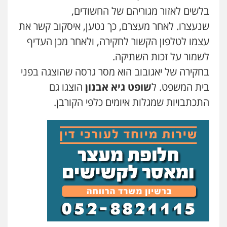
עו"ד אסף גונן
בלשים לאזור מגוריהם של החשודים,
פלילי
פשע חמור
תעבורה
צבא
מעצרים
וחקירות
שנעצרו. לאחר מעצרם, כך נטען, איסקוב קשר את
0542255161
עצמו לטלפון הקשור לחקירה, ולאחר מכן העדיף
לשמור על זכות השתיקה.
גל דהן – משרד עורך דין פלילי
בחקירה של יאגובוב הוא מסר גרסה שהוצגה בפני
פלילי
פשיעה חמורה
סמים
מעצרים
וחקירות
בית המשפט. ל
שופט גיא אבנון
הוצגו גם
0544723840
התכתבויות שמגלות איומים כלפי הקורבן.
עו"ד ראוף נג'אר
פלילי
עורכי דין לענייני אסירים
מעצרים
סמים
רכוש
0548009246
עו"ד אייל אביטל
פלילי
פשיעה חמורה
מעצרים וחקירות
דוד אפרים משרד עורכי דין
0544712201
פלילי
צווארון לבן
מס הכנסה
מע"מ
0506209859
עו"ד רונן בנדל