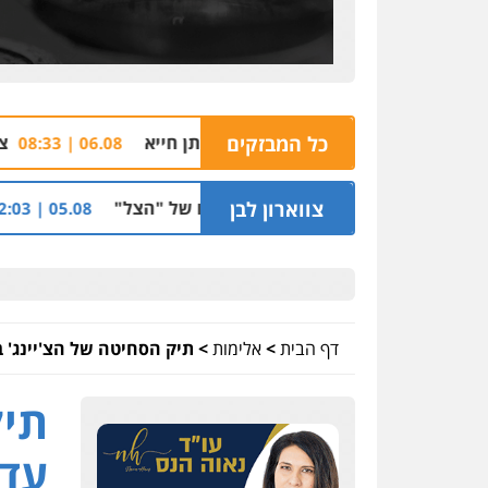
 הבניין בו מתגורר איתן חייא
כל המבזקים
צח"ם אלדר דיין מ
06.08 | 08:33
למועדון בבעלות אחיו של "הצל"
צווארון לבן
הקצין הבכיר ו
05.08 | 12:03
דף הבית
>
אלימות
>
תיק הסחיטה של הצ'יינג' 
תיק
עדו