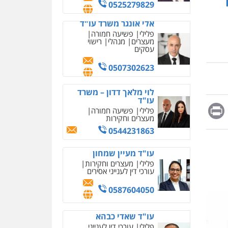
מחיקת כתבות מגוגל
0525279829
ודחיקת אזכורים שליליים
שירותים מקצועיים לעורכי
אלי אונגר משרד עו"ד
דין
פלילי
פשיעה חמורה
מעצרים
מנהלי
רישוי
0522508109
עסקים
אחסון אתרים
0507302623
מהירות
הגנה
גיבוי
תמיכה
שירותים מקצועיים
לוי מלאך דדון – משרד
לעורכי דין
עו"ד
Messag
Print
Fa
E
פלילי
פשיעה חמורה
מעצרים וחקירות
מרכז התחלה חדשה
0544231863
אסירים
עבירות מין
שירותים מקצועיים לעורכי
דין
עו"ד מעיין שמחון
פלילי
מעצרים וחקירות
0544500346
עורכי דין לענייני אסירים
מאיה בלום, עו"ס,
0587604050
טיפול ושיקום
טיפול בהתמכרויות
שירותים מקצועיים לעורכי
איומים כתובים
עו"ד שאדי כבהא
דין
תושב סכנין חשוד ששלח הודעות
פלילי
עורכי דין לענייני