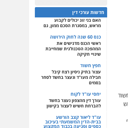
פלילי
אסירים
חקירות
כנס 60 שנה לחוק הירושה:
ומעצרים
סייבר
ניהול
המתח שבין חוק יחסי ממון
0522508109
משברים פליליים
חדשות עורכי דין
לבין חוק הירושה
האם בני זוג יכולים לקבוע
אחסון אתרים
0506355388
מראש, במסגרת הסכם ממון, גם
מהירות
הגנה
גיבוי
תמיכה
שירותים מקצועיים
לעורכי דין
כנס 60 שנה לחוק הירושה
עו"ד דרוויש נאשף
ראשי הכנס מדגישים את
פלילי
פשיעה חמורה
זכויות
אדם
המהפכה הטכנולגית שמחייבת
מרכז התחלה חדשה
שינויי חקיקה
0527448141
אסירים
עבירות מין
שירותים מקצועיים לעורכי
חפץ חשוד
דין
חליל ביאדי – משרד
עצור בתיק ניסיון רצח קיבל
עורכי דין
חבילה מעו"ד ונעצר בחשד לסחר
0544500346
פלילי
דיני תעבורה
מעצרים
בסמים
וחקירות
פשיעה חמורה
אסירים
יחסי עו"ד לקוח
חשוד
0509636895
עורך דין מהצפון נעצר בחשד
ימש
להברחת חשיש לעצור בקישון
עו"ד איהאב זבידאת
פלילי
פשיעה חמורה
ארגוני
פשע
עבירות המתה
עו"ד ליאור קצב הורשע
עבירות מין
בבית-הדין המשמעתי בעיכוב
כספים ופגיעה בכבוד המקצוע