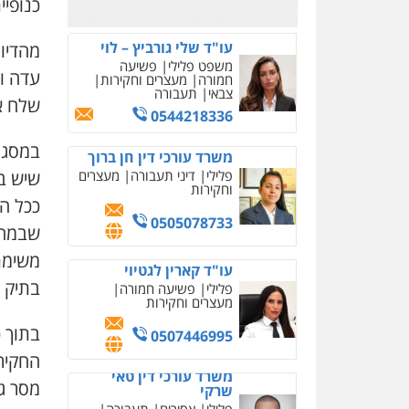
כנופיית Q
0526885006
עו"ד שלי גורביץ – לוי
מהדיו
משפט פלילי
פשיעה
עדה וה
חמורה
מעצרים וחקירות
צבאי
תעבורה
שלח או
0544218336
במסגר
משרד עורכי דין חן ברוך
שיש ב
פלילי
דיני תעבורה
מעצרים
וחקירות
ככל הי
0505078733
שבמהל
משימת
עו"ד קארין לגטיוי
בתיק ה
פלילי
פשיעה חמורה
מעצרים וחקירות
בתוך כ
0507446995
החקיר
משרד עורכי דין טאי
מסר ג
שרקי
פלילי
אסירים
תעבורה