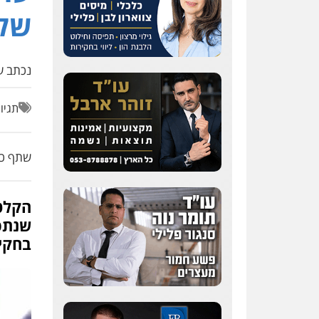
של 
נכתב על
תגיו
שתף כת
הקלטת
בחקי