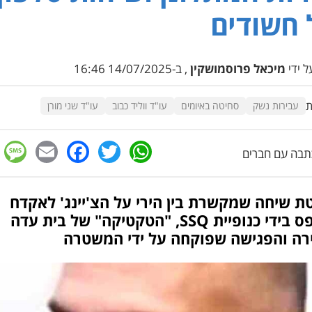
חשודים
 ידי
מיכאל פרוסמושקין
, ב-14/07/2025 16:46
ת
עבירות נשק
סחיטה באיומים
עו"ד ווליד כבוב
עו"ד שני מורן
e
cebook
mail
WhatsApp
Twitter
בה עם חברים
 שיחה שמקשרת בין הירי על הצ'יינג' לאקדח
שנתפס בידי כנופיית SSQ, "הטקטיקה" של בית עדה
רה והפגישה שפוקחה על ידי המשטרה