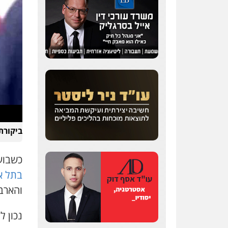
ביקורת
כשבוע
בתל א
והארב
נכון ל