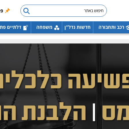
פו
רכב ותחבורה
חדשות נדל"ן
משפחה
דלתיים פת