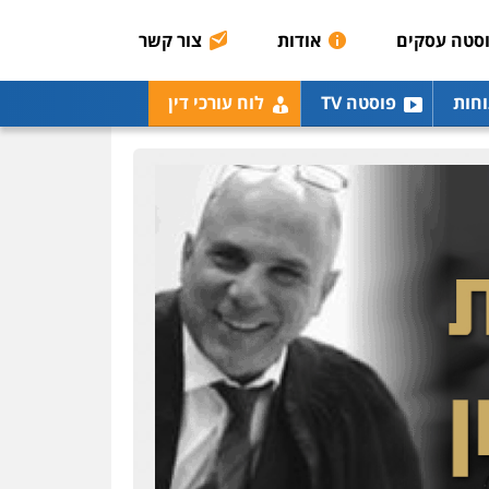
0507003001
סטה עסקים
אודות
צור קשר
מנשה, אלמוג – עורכי דין
וחות
פוסטה TV
לוח עורכי דין
פלילי
עבירות תנועה
צווארון לבן
תעבורה
עורכי
דין לענייני אסירים
מעצרים
וחקירות
0546470989
עו"ד אבי כהן
פלילי
פשיעה חמורה
קטינים
אלימות
סמים
עבירות מין
0523647066
ויקי שמואל – משרד עו"ד
פלילי
משפט פלילי
0528959600