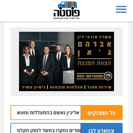
כל המבזקים
בעל משק במושב אליכין נאשם בהתעללות ומעשים מגונים בשתי פ
צווארון לבן
שלושה שוטרים נחקרו בחשד למתן הקלות למועדון בבעלות