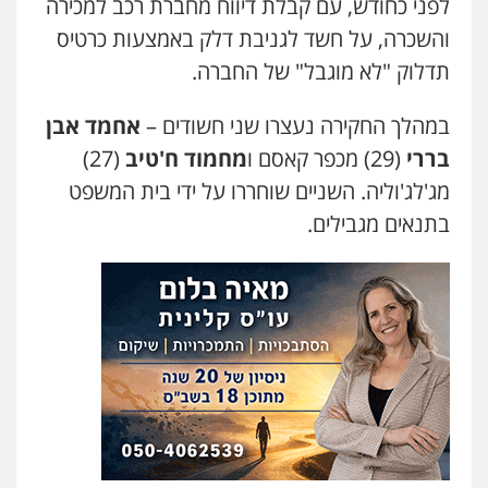
0547556464
לפני כחודש, עם קבלת דיווח מחברת רכב למכירה
והשכרה, על חשד לגניבת דלק באמצעות כרטיס
תדלוק "לא מוגבל" של החברה.
אברהם שהבזי – משרד עורכי דין
מיסים
כלכלי
פלילי
פשיעה כלכלית
הלבנת
הון
במהלך החקירה נעצרו שני חשודים –
אחמד אבן
0504456555
בררי
(29) מכפר קאסם ו
מחמוד ח'טיב
(27)
מג'לג'וליה. השניים שוחררו על ידי בית המשפט
עו"ד אילן אלימלך
בתנאים מגבילים.
פלילי
פשיעה חמורה
תעבורה
אסירים
0522992110
עו"ד יוסי חמצני
כלכלי
צווארון לבן
פשיעה כלכלית
עבירות
מס
הלבנת הון
0505471497
עו"ד שאדי נאטור
פלילי
פשיעה חמורה
מעצרים וחקירות