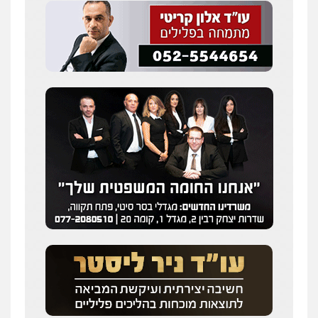
עדי כרמלי – חברת עו"ד
פלילי
כלכלי
עורכי דין לענייני אסירים
0525060666
גיא זהבי משרד עורכי דין
פלילי
משפחה
503456449
עו"ד איהאב ג'לג'ולי
פלילי
מעצרים וחקירות
עורכי דין לענייני
אסירים
0505216700