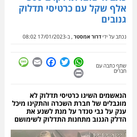
אלף שקל עם כרטיסי תדלוק
אייל בן שושן, עורך דין פלילי
גנובים
פלילי
מעצרים וחקירות
פשיעה חמורה
נוער
רישום פלילי
0522763105
נכתב על ידי
דרור אמסטר
, ב-17/01/2023 08:02
עו"ד שלומי שרון
פלילי
צבאי
מעצרים וחקירות
sage
Facebook
Email
WhatsApp
Twitter
0547342002
שתף כתבה עם
Print
חברים
עו"ד אלון קריטי
פלילי
כלכלי
אלימות
סמים
מעצרים
הנאשמים השיגו כרטיסי תדלוק לא
0525544654
מוגבלים של חברת השכרה והתקינו מיכל
ענק על גבי טנדר על מנת לשנע את
הדלק הגנוב מתחנות התדלוק לשימושם
עו"ד זוהר ארבל
פלילי
פשיעה חמורה
מעצרים וחקירות
קטינים