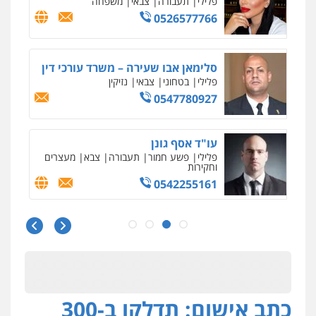
דוד אפרים משרד עורכי דין
פלילי
צווארון לבן
מס הכנסה
מע"מ
0506209859
עדי כרמלי – חברת עו"ד
פלילי
כלכלי
עורכי דין לענייני אסירים
0525060666
גיא זהבי משרד עורכי דין
פלילי
משפחה
503456449
עו"ד איהאב ג'לג'ולי
פלילי
מעצרים וחקירות
עורכי דין לענייני
אסירים
כתב אישום: תדלקו ב-300
0505216700