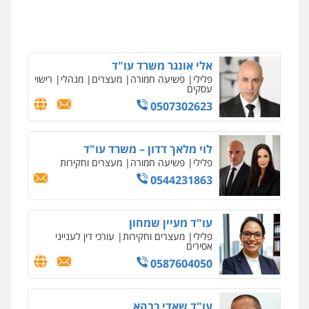
פלילי
מעצרים וחקירות
סמים
עבירות מין
פלילי
פשיעה חמורה
מעצרים וחקירות
עורכי דין לענייני אסירים
קטינים
0525279829
0538788878
אלי אונגר משרד עו"ד
פלילי
פשיעה חמורה
מעצרים
מנהלי
רישוי
עסקים
0507302623
לוי מלאך דדון – משרד עו"ד
פלילי
פשיעה חמורה
מעצרים וחקירות
0544231863
עו"ד מעיין שמחון
פלילי
מעצרים וחקירות
עורכי דין לענייני
אסירים
0587604050
עו"ד שאדי כבהא