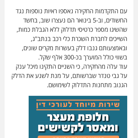
0509230800
עם התקדמות החקירה נאספו ראיות נוספות נגד
החשודים, וב-5 בינואר הם נעצרו שוב, בחשד
גיל דביר – משרד עורכי דין
שהשיגו מספר כרטיסי תדלוק ללא הגבלת כמות,
פלילי
פשיעה כלכלית
צווארון לבן
השייכים לחברת השכרת כלי רכב בנתב"ג,
0506217771
ובאמצעותם גנבו דלק בעשרות מקרים שונים,
בשווי כולל המוערך בכ-300 אלף שקל.
עו"ד תמיר סולומון
עוד עלה מהחקירה, כי השניים התקינו מיכל ענק
פלילי
כלכלי
מיסים
הלבנת הון
0528758840
על גבי טנדר שברשותם, על מנת לשנע את הדלק
הגנוב מתחנות התדלוק לשימושם.
עו"ד משה פלמור
פלילי
כלכלי
צווארון לבן
עורכי דין לענייני
אסירים
0549732303
עו"ד אלינור מתיתיה
פלילי
תעבורה
צבאי
משפחה