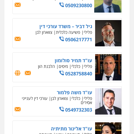
סלימאן אבו שעירה – משרד עורכי דין
פלילי
בטחוני
צבאי
נזיקין
0547780927
עו"ד אסף גונן
פלילי
פשע חמור
תעבורה
צבא
מעצרים
וחקירות
0542255161
גל דהן – משרד עורך דין פלילי
פלילי
פשיעה חמורה
סמים
מעצרים
וחקירות
0544723840
עו"ד ראוף נג'אר
פלילי
עורכי דין לענייני אסירים
מעצרים
סמים
רכוש
0548009246