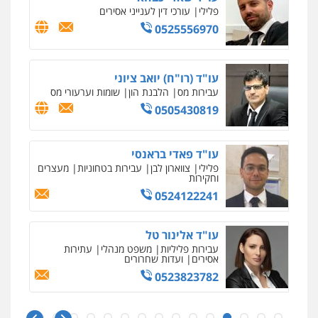
פלילי
עורכי דין לענייני אסירים
0525556970
עו"ד (רו"ח) יואב ציוני
עבירות מס
הלבנת הון
שומות וערעורי מס
0505430819
עו"ד פאדי בראנסי
פלילי
צווארון לבן
עבירות בטחוניות
מעצרים
וחקירות
0524122241
עו"ד אלינור טל
עבירות פליליות
משפט מנהלי
עתירות
אסירים
ועדות שחרורים
0523823782
איומים כתובים
ניר קידר – צלם
תושב סכנין חשוד ששלח הודעות מאיימות לעורך דין
צילום עורכי דין
שירותים מקצועיים לעורכי
מקומי
דין