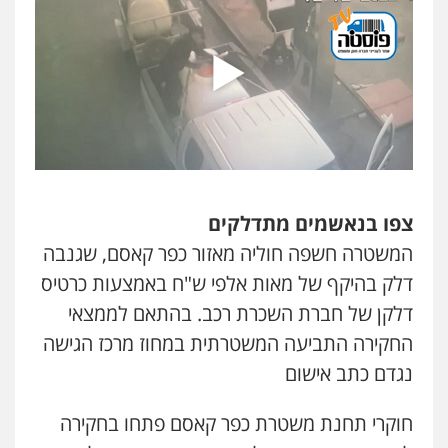
0538788878
עו"ד שלי גורביץ – לוי
משפט פלילי
פשיעה חמורה
מעצרים
וחקירות
צבאי
תעבורה
0544218336
משרד עורכי דין חן ברוך
פלילי
דיני תעבורה
מעצרים וחקירות
צפו בנאשמים מתדלקים
0505078733
המשטרה חשפה חוליה מאזור כפר קאסם, שגנבה
דלק בהיקף של מאות אלפי ש"ח באמצעות כרטיס
עו"ד קארין לגטיוי
דלקן של חברת השכרת רכב. בהתאם לממצאי
פלילי
פשיעה חמורה
מעצרים וחקירות
0507446995
החקירה התביעה המשטרתית במחוז מרכז הגישה
נגדם כתב אישום
משרד עורכי דין טאי שרקי
חוקרי תחנת משטרת כפר קאסם פתחו בחקירה
פלילי
אסירים
תעבורה
מרב"ד