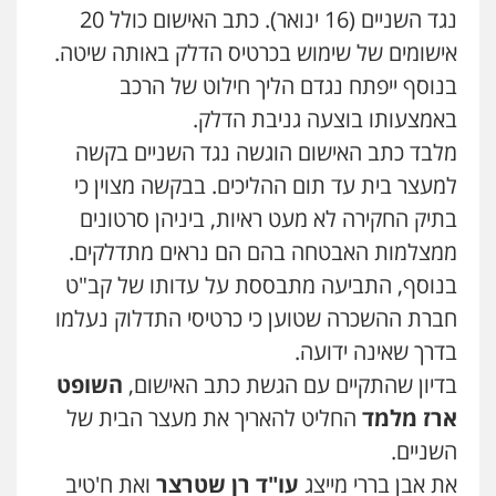
סמים
רכוש
נגד השניים (16 ינואר). כתב האישום כולל 20
0507120031
0548009246
אישומים של שימוש בכרטיס הדלק באותה שיטה.
בנוסף ייפתח נגדם הליך חילוט של הרכב
עו"ד אייל אביטל
דוד אפרים משרד עורכי דין
באמצעותו בוצעה גניבת הדלק.
פלילי
פשיעה חמורה
מעצרים וחקירות
פלילי
צווארון לבן
מס הכנסה
מע"מ
0544712201
מלבד כתב האישום הוגשה נגד השניים בקשה
0506209859
למעצר בית עד תום ההליכים. בבקשה מצוין כי
בתיק החקירה לא מעט ראיות, ביניהן סרטונים
עו"ד בועז קניג
עדי כרמלי – חברת עו"ד
פלילי
משפחה
כלכלי
צבאי
ממצלמות האבטחה בהם הם נראים מתדלקים.
פלילי
כלכלי
עורכי דין לענייני אסירים
0507003001
0525060666
בנוסף, התביעה מתבססת על עדותו של קב"ט
חברת ההשכרה שטוען כי כרטיסי התדלוק נעלמו
מנשה, אלמוג – עורכי דין
בדרך שאינה ידועה.
גיא זהבי משרד עורכי דין
פלילי
עבירות תנועה
צווארון לבן
תעבורה
עורכי דין לענייני אסירים
מעצרים וחקירות
פלילי
משפחה
בדיון שהתקיים עם הגשת כתב האישום,
השופט
0546470989
503456449
ארז מלמד
החליט להאריך את מעצר הבית של
השניים.
עו"ד אבי כהן
עו"ד איהאב ג'לג'ולי
את אבן בררי מייצג
עו"ד רן שטרצר
ואת ח'טיב
פלילי
פשיעה חמורה
קטינים
אלימות