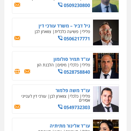
וחקירות
0544723840
עו"ד ראוף נג'אר
פלילי
עורכי דין לענייני אסירים
מעצרים
סמים
רכוש
0548009246
דוד אפרים משרד עורכי דין
פלילי
צווארון לבן
מס הכנסה
מע"מ
0506209859
עדי כרמלי – חברת עו"ד
פלילי
כלכלי
עורכי דין לענייני אסירים
0525060666
גיא זהבי משרד עורכי דין