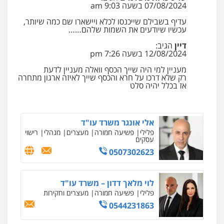
07/08/2024 בשעה 9:03 am
עו"ד עלי סעדי
פלילי
פשיעה חמורה
ליווי וייצוג בחקירות
עדיף בשבילם שייכנסו לכלא ויישארו שם כמה שיותר,
ומעצרים
עכשיו שיודעים את השמות שלהם……
0508824984
דיין
הגיב:
12/08/2024 בשעה 7:26 pm
עו"ד שגיא אקו
מעניין למי היה שייך הכסף וואלה מעניין לדעת
פלילי
מעצרים וחקירות
סמים
עבירות מין
רק שלא דרכו על חרא והכסף שייך לאיזה ארגון מתחרה
עורכי דין לענייני אסירים
אז בכלל יהיה סלט
0525279829
אלי אונגר משרד עו"ד
פלילי
פשיעה חמורה
מעצרים
מנהלי
רישוי
עסקים
0507302623
לוי מלאך דדון – משרד עו"ד
פלילי
פשיעה חמורה
מעצרים וחקירות
0544231863