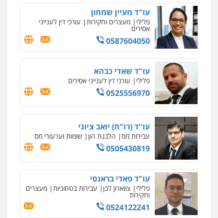
עו"ד מעיין שמחון
פלילי
מעצרים וחקירות
עורכי דין לענייני
אסירים
0587604050
עו"ד שאדי כבהא
פלילי
עורכי דין לענייני אסירים
0525556970
עו"ד (רו"ח) יואב ציוני
עבירות מס
הלבנת הון
שומות וערעורי מס
0505430819
עו"ד פאדי בראנסי
פלילי
צווארון לבן
עבירות בטחוניות
מעצרים
וחקירות
0524122241