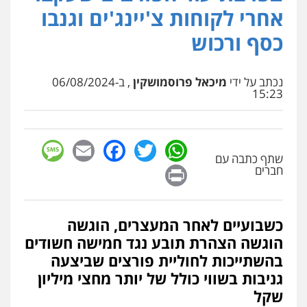
פלילי
כלכלי
אלימות
סמים
מעצרים
אחרי לקוחות צ'יינג'ים וגנבו
0525544654
כסף ורכוש
עו"ד זוהר ארבל
פלילי
פשיעה חמורה
מעצרים וחקירות
נכתב על ידי
מיכאל פרוסמושקין
, ב-06/08/2024
קטינים
15:23
0538788878
sage
Facebook
Email
WhatsApp
Twitter
עו"ד שלי גורביץ – לוי
שתף כתבה עם
משפט פלילי
פשיעה חמורה
מעצרים
Print
וחקירות
צבאי
תעבורה
חברים
0544218336
כשבועיים לאחר המעצרים, הוגשה
משרד עורכי דין חן ברוך
הוגשה הצהרת תובע נגד חמישה חשודים
פלילי
דיני תעבורה
מעצרים וחקירות
0505078733
בהשתייכות לחוליית פורצים שביצעה
גניבות בשווי כולל של יותר מחצי מיליון
שקל
עו"ד קארין לגטיוי