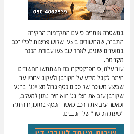
עו"ד משה פלמור
פלילי
כלכלי
צווארון לבן
עורכי דין לענייני
אסירים
0549732303
במשטרה אומרים כי עם התקדמות החקירה
עו"ד אלינור מתיתיה
התברר, שהחשודים ביצעו שלוש פריצות לכלי רכב
פלילי
תעבורה
צבאי
משפחה
במועדים שונים, לאחר שביצעו עבודת הכנה
0526577766
מקדימה.
עוד עלה, כי הפרקטיקה בה השתמשו החשודים
סלימאן אבו שעירה – משרד עורכי דין
היתה לקבל מידע על הקורבן ולעקוב אחריו עד
פלילי
בטחוני
צבאי
נזיקין
0547780927
שביצע משיכה של סכום כסף גדול מצ'יינג'. ברגע
שקורבן עזב את הצ'יינג' הוא היה נתון למעקב,
וכאשר עזב את הרכב כאשר הכסף בתוכו, זו היתה
עו"ד אסף גונן
פלילי
פשע חמור
תעבורה
צבא
מעצרים
"שעת הכושר" של הגנבים.
וחקירות
0542255161