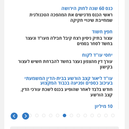
0509930581
מאיה בלום, עו"ס, טיפול ושיקום
ראשי הכנס מדגישים את המהפכה הטכנולגית
טיפול בהתמכרויות
שירותים מקצועיים
שמחייבת שינויי חקיקה
לעורכי דין
עו"ד יפעת שוורץ סיל
0504062539
חפץ חשוד
פלילי
תעבורה
עצור בתיק ניסיון רצח קיבל חבילה מעו"ד ונעצר
0523379525
בחשד לסחר בסמים
עו"ד ד"ר אבי שקד
עבירות כלכליות
הלבנת הון
חילוטים
יחסי עו"ד לקוח
עבירות פליליות
עו"ד אליה חן ברק
עורך דין מהצפון נעצר בחשד להברחת חשיש לעצור
0544385337
פלילי
פשיעה חמורה
ליווי וייצוג בחקירות
בקישון
ומעצרים
אסירים
נוער
0525914163
עו"ד ליאור קצב הורשע בבית-הדין המשמעתי
איתי חקירות – שירותים לעורכי דין
בעיכוב כספים ופגיעה בכבוד המקצוע
חקירות פרטיות
חקירות כלכליות
חקירות
חודש בלבד לאחר שהופיע בכנס לשכת עורכי הדין,
אישות
איתורים
משרד עורכי דין פארס פלאח
קצב הורשע
0537865001
פלילי
צבאי
צווארון לבן והונאה
ביטוח לאומי
10 מיליון
0549911449
ניר קידר – צלם
עורך-דין חשוד בהעלמת הכנסות והתחמקות ממס
רכישה
צילום עורכי דין
שירותים מקצועיים לעורכי
דין
עו"ד עידית שינו-אמיתי
קטינים בסביבה מנוכרת
0504578527
פלילי
עורכי דין לענייני אסירים
פשיעה
חמורה
מעצרים וחקירות
"ניכור הורי מכת מדינה": איך מתמודדים עם