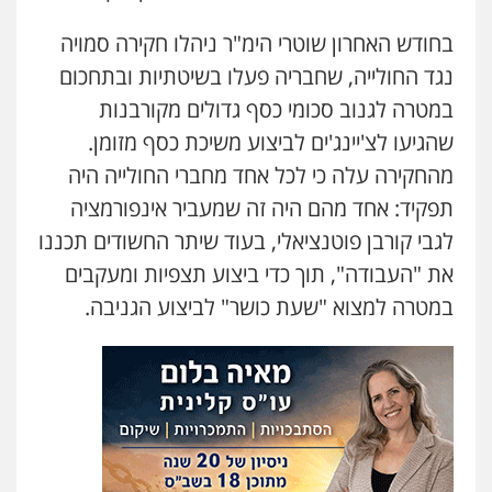
כלכלי
צווארון לבן
פשיעה כלכלית
עבירות
מס
הלבנת הון
בחודש האחרון שוטרי הימ"ר ניהלו חקירה סמויה
0505471497
נגד החולייה, שחבריה פעלו בשיטתיות ובתחכום
במטרה לגנוב סכומי כסף גדולים מקורבנות
עו"ד שאדי נאטור
שהגיעו לצ'יינג'ים לביצוע משיכת כסף מזומן.
פלילי
פשיעה חמורה
מעצרים וחקירות
מהחקירה עלה כי לכל אחד מחברי החולייה היה
0509230800
תפקיד: אחד מהם היה זה שמעביר אינפורמציה
לגבי קורבן פוטנציאלי, בעוד שיתר החשודים תכננו
גיל דביר – משרד עורכי דין
את "העבודה", תוך כדי ביצוע תצפיות ומעקבים
פלילי
פשיעה כלכלית
צווארון לבן
במטרה למצוא "שעת כושר" לביצוע הגניבה.
0506217771
עו"ד תמיר סולומון
פלילי
כלכלי
מיסים
הלבנת הון
0528758840