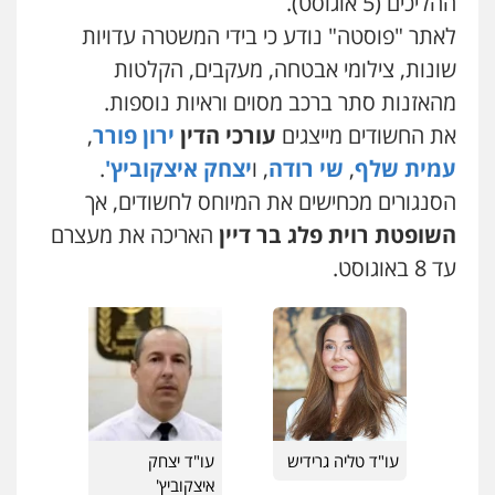
ההליכים (5 אוגוסט).
עו"ד אורנת קמרון
פלילי
תעבורה
עורכי דין לענייני אסירים
לאתר "פוסטה" נודע כי בידי המשטרה עדויות
משפחה
נוער
0505417090
שונות, צילומי אבטחה, מעקבים, הקלטות
מהאזנות סתר ברכב מסוים וראיות נוספות.
את החשודים מייצגים
עורכי הדין
ירון פורר
,
שני אלגרבלי – משרד עורכי דין
פלילי
עורכי דין לענייני אסירים
תעבורה
עמית שלף
,
שי רודה
, ו
יצחק איצקוביץ'
.
0507120031
הסנגורים מכחישים את המיוחס לחשודים, אך
השופטת רוית פלג בר דיין
האריכה את מעצרם
עו"ד אייל אביטל
עד 8 באוגוסט.
פלילי
פשיעה חמורה
מעצרים וחקירות
0544712201
עו"ד בועז קניג
פלילי
משפחה
כלכלי
צבאי
0507003001
עו"ד טליה גרידיש
עו"ד יצחק
איצקוביץ'