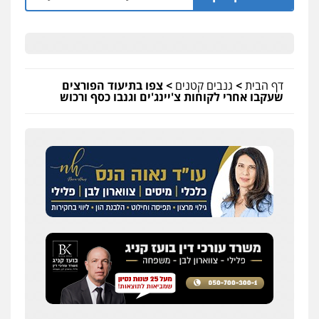
דף הבית
>
גנבים קטנים
>
צפו בתיעוד הפורצים
שעקבו אחרי לקוחות צ'יינג'ים וגנבו כסף ורכוש
עדי כרמלי – חברת עו"ד
פלילי
כלכלי
עורכי דין לענייני אסירים
0525060666
גיא זהבי משרד עורכי דין
פלילי
משפחה
503456449