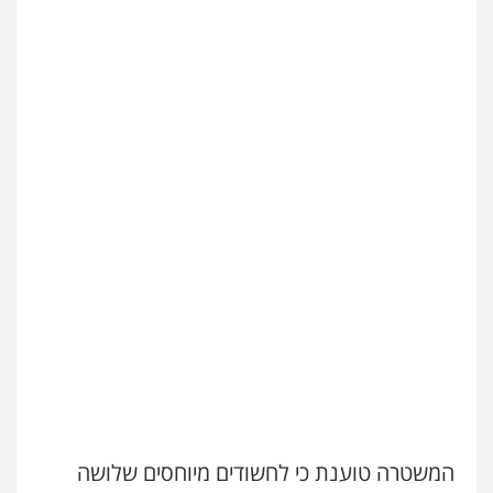
גיא זהבי משרד עורכי דין
פלילי
משפחה
503456449
עו"ד איהאב ג'לג'ולי
פלילי
מעצרים וחקירות
עורכי דין לענייני
אסירים
0505216700
אייל בן שושן, עורך דין פלילי
פלילי
מעצרים וחקירות
פשיעה חמורה
נוער
רישום פלילי
0522763105
עו"ד שלומי שרון
פלילי
צבאי
מעצרים וחקירות
0547342002
המשטרה טוענת כי לחשודים מיוחסים שלושה