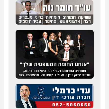
עו"ד איהאב ג'לג'ולי
פלילי
מעצרים וחקירות
עורכי דין לענייני
אסירים
0505216700
אייל בן שושן, עורך דין פלילי
פלילי
מעצרים וחקירות
פשיעה חמורה
נוער
רישום פלילי
0522763105
עו"ד שלומי שרון
פלילי
צבאי
מעצרים וחקירות
0547342002
עו"ד אלון קריטי
פלילי
כלכלי
אלימות
סמים
מעצרים
0525544654