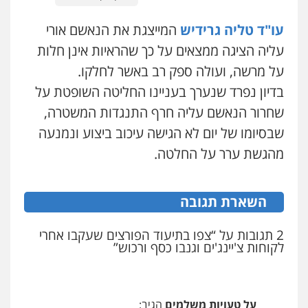
מנשה, אלמוג – עורכי דין
פלילי
עבירות תנועה
צווארון לבן
תעבורה
עו"ד טליה גרידיש
המייצגת את הנאשם אורי
עורכי דין לענייני אסירים
מעצרים וחקירות
0546470989
עליה הציגה ממצאים על כך שהראיות אינן חלות
על מרשה, ועולה ספק רב באשר לחלקו.
עו"ד אבי כהן
בדיון נפרד שנערך בעניינו החליטה השופטת על
פלילי
פשיעה חמורה
קטינים
אלימות
סמים
עבירות מין
שחרור הנאשם עליה חרף התנגדות המשטרה,
0523647066
שבסיומו של יום לא הגישה עיכוב ביצוע ונמנעה
מהגשת ערר על החלטה.
ויקי שמואל – משרד עו"ד
פלילי
משפט פלילי
0528959600
השארת תגובה
2 תגובות על “צפו בתיעוד הפורצים שעקבו אחרי
לקוחות צ'יינג'ים וגנבו כסף ורכוש”
קורל קרוז – עורך דין פלילי
משפט פלילי
0545437431
על טעויות משלמים
הגיב: