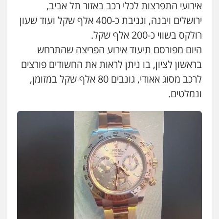
אירועי התפרצות לכלי רכב באזור תל אביב,
עו"ד אלון קריטי
ירושלים ויבנה, וגניבת כ-400 אלף שקל ועוד שעון
פלילי
כלכלי
אלימות
סמים
מעצרים
רולקס בשווי כ-200 אלף שקל.
0525544654
היום מפורסם תיעוד אירוע הפריצה שהתרחש
בראשון לציון, בו ניתן לראות את החשודים פורצים
עו"ד זוהר ארבל
לרכב מסוג אאודי, גונבים 80 אלף שקל במזומן,
פלילי
פשיעה חמורה
מעצרים וחקירות
קטינים
ונמלטים.
0538788878