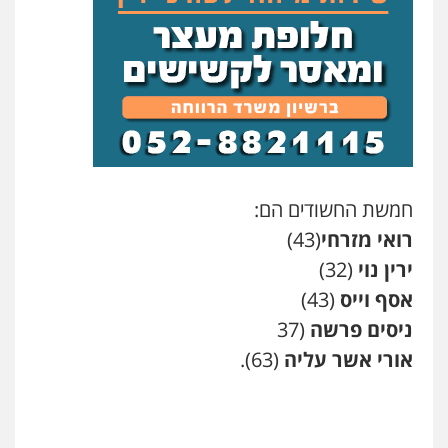
גל דהן – משרד עורך דין פלילי
פלילי
פשיעה חמורה
סמים
מעצרים
וחקירות
0544723840
עו"ד ראוף נג'אר
פלילי
עורכי דין לענייני אסירים
מעצרים
סמים
רכוש
0548009246
חמשת החשודים הם:
רואי מזרחי
(43)
דוד אפרים משרד עורכי דין
ירין נוי
(32)
פלילי
צווארון לבן
מס הכנסה
מע"מ
0506209859
אסף וייס
(43)
ניסים פרשה
(37
אורי אשר עליה
(63).
עדי כרמלי – חברת עו"ד
פלילי
כלכלי
עורכי דין לענייני אסירים
0525060666