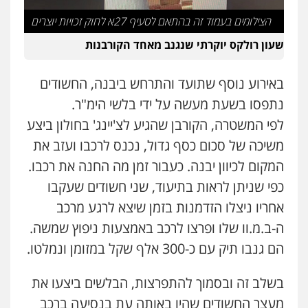
הצילומים בעמוד זה בהתאם לסעיף 27א לחוק זכויות יוצרים
שעון רולקס יוקרתי שנגנב מאחד הקורבנות
באירוע נוסף שתועד והתרחש ביבנה, החשודים
נתפסו בשעת מעשה על ידי בלשי הימ"ר.
לפי המשטרה, הקורבן שהגיע לצ'יינג' בחולון ביצע
משיכה של סכום כסף גדול, נכנס לרכבו ועזב את
המקום לכיוון יבנה. כעבור זמן מה החנה את רכבו.
כפי שניתן לראות בתיעוד, שני חשודים שעקבו
אחריו ניצלו הזדמנות בזמן שיצא לרגע מרכב
ה-ב.מ.וו שלו ופרצו לרכב באמצעות ניפוץ שמשה.
הם גנבו תיק עם כ-300 אלף שקל במזומן ונמלטו.
בשלב זה ובסמוך להתפרצות, הבלשים ביצעו את
מעצר החשודים שהיו באותה עת בנסיעה ברכב