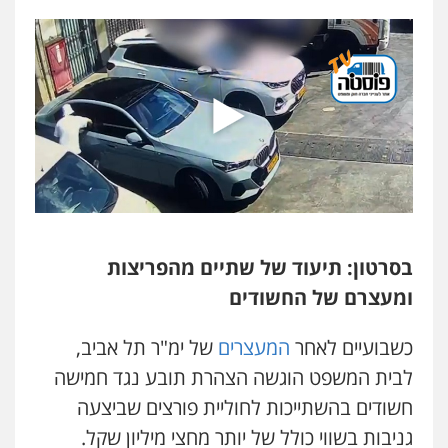
פלילי
פשיעה חמורה
מעצרים וחקירות
0507446995
משרד עורכי דין טאי שרקי
פלילי
אסירים
תעבורה
מרב"ד
0547556464
אברהם שהבזי – משרד עורכי דין
מיסים
כלכלי
פלילי
פשיעה כלכלית
הלבנת
הון
בסרטון: תיעוד של שתיים מהפריצות
0504456555
ומעצרם של החשודים
עו"ד אילן אלימלך
כשבועיים לאחר
המעצרים
של ימ"ר תל אביב,
פלילי
פשיעה חמורה
תעבורה
אסירים
לבית המשפט הוגשה הצהרת תובע נגד חמישה
0522992110
חשודים בהשתייכות לחוליית פורצים שביצעה
גניבות בשווי כולל של יותר מחצי מיליון שקל.
עו"ד יוסי חמצני