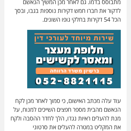
מתבוסס בדמו. גם לאחר מכן המשיך הנאשם
לדקור את חברו חמש דקירות נוספות בגבו, ובסך
דוד אפרים משרד עורכי דין
פלילי
צווארון לבן
מס הכנסה
מע"מ
הכל 54 דקירות בחלקי גופו השונים.
0506209859
עדי כרמלי – חברת עו"ד
פלילי
כלכלי
עורכי דין לענייני אסירים
0525060666
גיא זהבי משרד עורכי דין
פלילי
משפחה
503456449
עוד עלה מכתב האישום, כי סמוך לאחר מכן לקח
עו"ד איהאב ג'לג'ולי
הנאשם מהבית מספר חפצים השייכים למנוח, על
פלילי
מעצרים וחקירות
עורכי דין לענייני
מנת להעלים ראיות נגדו, הלך לחדר ההסבה ולקח
אסירים
0505216700
את המקליט במטרה להעלים את סרטוני