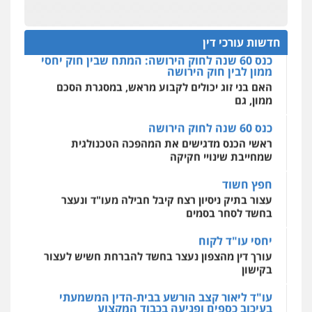
תנו וקחו
מקצועיים לעורכי דין
עו"ד דרוויש נאשף
הדוקטורט של עו"ד יואב ציוני: מע"מ ומוסדות ללא
כוונת רווח
פלילי
פשיעה חמורה
זכויות אדם
חדשות עורכי דין
0527448141
כנס 60 שנה לחוק הירושה: המתח שבין חוק יחסי
מרכז התחלה חדשה
ממון לבין חוק הירושה
אסירים
עבירות מין
שירותים מקצועיים
לעורכי דין
האם בני זוג יכולים לקבוע מראש, במסגרת הסכם
חליל ביאדי – משרד עורכי דין
ממון, גם
0544500346
פלילי
דיני תעבורה
מעצרים וחקירות
פשיעה חמורה
אסירים
כנס 60 שנה לחוק הירושה
0509636895
מאיה בלום, עו"ס, טיפול ושיקום
ראשי הכנס מדגישים את המהפכה הטכנולגית
טיפול בהתמכרויות
שירותים מקצועיים
שמחייבת שינויי חקיקה
לעורכי דין
עו"ד איהאב זבידאת
0504062539
חפץ חשוד
פלילי
פשיעה חמורה
ארגוני פשע
עבירות
המתה
עבירות מין
עצור בתיק ניסיון רצח קיבל חבילה מעו"ד ונעצר
בחשד לסחר בסמים
0509930581
עו"ד ד"ר אבי שקד
עבירות כלכליות
הלבנת הון
חילוטים
יחסי עו"ד לקוח
עבירות פליליות
עורך דין מהצפון נעצר בחשד להברחת חשיש לעצור
עו"ד יפעת שוורץ סיל
0544385337
בקישון
פלילי
תעבורה
0523379525
עו"ד ליאור קצב הורשע בבית-הדין המשמעתי
איתי חקירות – שירותים לעורכי דין
בעיכוב כספים ופגיעה בכבוד המקצוע
חקירות פרטיות
חקירות כלכליות
חקירות