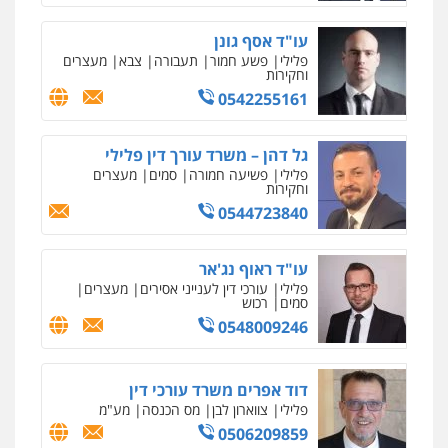
פלילי
פשע חמור
תעבורה
צבא
מעצרים
וחקירות
0542255161
גל דהן – משרד עורך דין פלילי
פלילי
פשיעה חמורה
סמים
מעצרים
וחקירות
0544723840
עו"ד ראוף נג'אר
פלילי
עורכי דין לענייני אסירים
מעצרים
סמים
רכוש
0548009246
דוד אפרים משרד עורכי דין
פלילי
צווארון לבן
מס הכנסה
מע"מ
0506209859
עדי כרמלי – חברת עו"ד