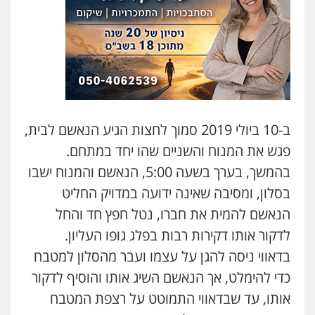
סלימאן אבו שעירה – משרד עורכי דין
פלילי
בטחוני
צבאי
נזיקין
0547780927
עו"ד אסף גונן
פלילי
פשע חמור
תעבורה
צבא
מעצרים
וחקירות
ב-10 ביולי 2019 סמוך לחצות הגיע הנאשם לבית,
0542255161
פגש את המנוח והשניים שהו יחד במתחם.
בהמשך, בערך בשעה 5:00, הנאשם והמנוח ישבו
גל דהן – משרד עורך דין פלילי
פלילי
פשיעה חמורה
סמים
מעצרים
בסלון, ומסיבה שאינה ידועה במדויק החליט
וחקירות
הנאשם להמית את חברו, נטל חפץ חד והחל
0544723840
לדקור אותו דקירות רבות בפלג גופו העליון.
בדאווי ניסה להגן על עצמו ועבר מהסלון למטבח
עו"ד ראוף נג'אר
פלילי
עורכי דין לענייני אסירים
מעצרים
כדי להימלט, אך הנאשם השיג אותו והוסיף לדקור
סמים
רכוש
0548009246
אותו, עד שבדאווי התמוטט על רצפת המטבח