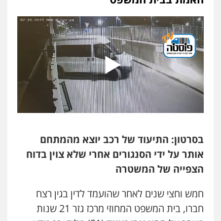
עו"ד אסף דוק
פלילי
עבירות מין
סמים והימורים
פשיעה
חמורה
חקירות ומעצרים
צווארון לבן והונאה
0526885006
עו"ד שלי גורביץ – לוי
משפט פלילי
פשיעה חמורה
מעצרים
וחקירות
צבאי
תעבורה
0544218336
משרד עורכי דין חן ברוך
פלילי
דיני תעבורה
מעצרים וחקירות
בסרטון: התיעוד של רכב יוצא מהמתחם
0505078733
אותר על ידי הסנגורים אחרי שלא צוין בדוח
הצפייה של המשטרה
עו"ד קארין לגטיוי
פלילי
פשיעה חמורה
מעצרים וחקירות
חמש וחצי שנים לאחר שהועמד לדין בגין רצח
0507446995
חברו, בית המשפט המחוזי מרכז גזר 21 שנות