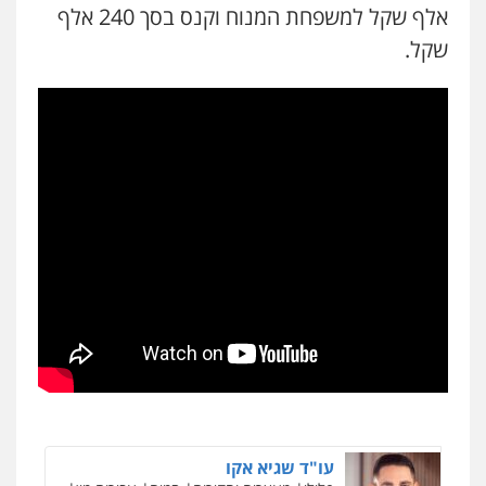
פלילי
משפט פלילי
אלף שקל למשפחת המנוח וקנס בסך 240 אלף
0528959600
שקל.
קורל קרוז – עורך דין פלילי
משפט פלילי
0545437431
עו"ד עלי סעדי
פלילי
פשיעה חמורה
ליווי וייצוג בחקירות
ומעצרים
0508824984
עו"ד תומר בנישתי
פלילי
מעצרים וחקירות
צווארון לבן
פשיעה
חמורה
0546657865
עו"ד שגיא אקו