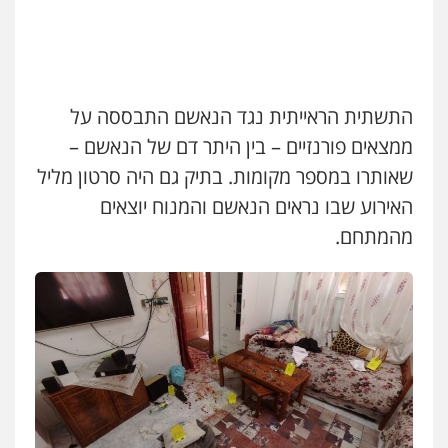
עו"ד זוהר ארבל
פלילי
פשיעה חמורה
מעצרים וחקירות
קטינים
0538788878
התשתית הראייתית נגד הנאשם התבססה על
ממצאים פורנזיים – בין היתר דם של הנאשם –
עו"ד אסף דוק
שאותרו במספר מקומות. בתיק גם היה סרטון מליל
פלילי
עבירות מין
סמים והימורים
פשיעה
חמורה
חקירות ומעצרים
צווארון לבן והונאה
האירוע שבו נראים הנאשם והמנוח יוצאים
0526885006
מהמתחם.