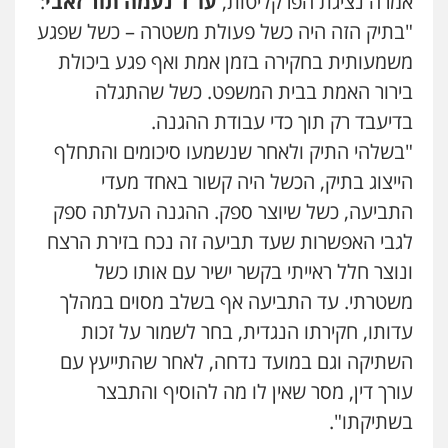
אמרה נציגת הפרקליטות,
עו"ד נעמה תור זאבי
:
"בתיק הזה היה כשל פעולת משטרה – כשל שפגע
משמעותית בחקירה בזמן אמת ואף פגע ביכולת
בירור האמת בבית המשפט. כשל שהתגלה
בדיעבד רק תוך כדי עבודת ההגנה.
"בשלהי התיק ולאחר שנשמעו סיכומים והתחלף
הייצוג בתיק, הכשל היה קשור באחד מעדי
עו"ד אייל אביטל
התביעה, כשל שיוצר ספק. ההגנה העלתה ספק
פלילי
פשיעה חמורה
מעצרים וחקירות
0544712201
לגבי האפשרות שעד תביעה זה נכח בזירת הרצח
ונוצר חלל ראייתי בקשר ישיר עם אותו כשל
משטרתי. עד התביעה אף בשלב מסוים במהלך
עו"ד רונן בנדל
משפט פלילי
פשיעה חמורה
פלילי
עדותו, חקירתו הנגדית, בחר לשמור על זכות
0524282442
השתיקה וגם במועד נדחה, לאחר שהתייעץ עם
עורך דין, מסר שאין לו מה להוסיף והתבצר
בשתיקתו".
כבריאן, מזר – משרד עורכי דין
פלילי
מעצרים וחקירות