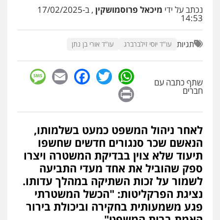
עו"ד שלומי שרון
נכתב על ידי
מיכאל פרוסמושקין
, ב-17/02/2025
פלילי
צבאי
מעצרים וחקירות
14:53
0547342002
תגיות
עו"ד יוסי זילברברג
עו"ד אורי בן נתן
עו"ד אלון קריטי
פלילי
כלכלי
אלימות
סמים
מעצרים
sage
Facebook
Email
WhatsApp
Twitter
0525544654
שתף כתבה עם
Print
חברים
עו"ד דפנה לביא
משפחה
גישור
לאחר ניהול המשפט כמעט בשלמותו,
0507206063
הנאשם שכר סנגורים חדשים שחשפו
תיעוד שלא צוין בבדיקת המשטרה ויצרו
ספק שהוביל את אחד מעדי התביעה
עו"ד זוהר ארבל
פלילי
פשיעה חמורה
מעצרים וחקירות
לשמור על זכות השתיקה במהלך עדותו.
קטינים
נציגת הפרקליטות: "הכשל המשטרתי
0538788878
פגע משמעותית בחקירה וביכולת בירור
האמת בבית המשפט"