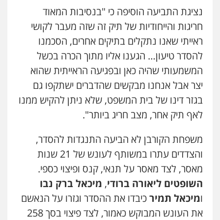
0543986802
נציגת התביעה הוסיפה כי "בנסיבות המאוד
חריגות והייחודיות של תיק זה שזה מעבר לקושי
ראייתי שאנו נתקלים בתיקים אחרים, הסכמנו
עו"ד בועז קניג
פלילי
משפחה
כלכלי
צבאי
להסדר טיעון… הגענו אליו מתוך הכרה בכשל
0507003001
המשמעותי שהיה כאן ובפגיעה הראייתית שהוא
יצר אבל אנחנו מבקשים שהדברים ישתקפו גם
מנשה, אלמוג – עורכי דין
בגזר דינו של בית המשפט, שלא ניתן להקיש ממנו
פלילי
עבירות תנועה
צווארון לבן
תעבורה
עורכי דין לענייני אסירים
מעצרים וחקירות
לאף תיק אחר, מצב חריג ביותר".
0546470989
משפחת הקורבן לא הביעה התנגדות להסדר,
עו"ד אבי כהן
והצדדים עתרו במשותף לעונש של 21 שנות
פלילי
פשיעה חמורה
קטינים
אלימות
מאסר, לצד מאסר על תנאי, קנס ופיצוי כספי.
סמים
עבירות מין
0523647066
השופטים ליאורה ברודי
,
מיכאל ברק נבו
ו
מיכאל תמיר
כיבדו את ההסדר וגזרו על הנאשם
ויקי שמואל – משרד עו"ד
את העונש המבוקש כאמור, לצד פיצוי בסך 258