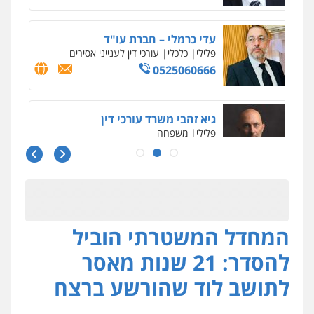
פלילי
כלכלי
עורכי דין לענייני אסירים
0525060666
גיא זהבי משרד עורכי דין
פלילי
משפחה
503456449
עו"ד איהאב ג'לג'ולי
פלילי
מעצרים וחקירות
עורכי דין לענייני
אסירים
0505216700
המחדל המשטרתי הוביל
אייל בן שושן, עורך דין פלילי
פלילי
מעצרים וחקירות
פשיעה חמורה
להסדר: 21 שנות מאסר
נוער
רישום פלילי
0522763105
לתושב לוד שהורשע ברצח