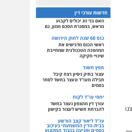
פלילי
אסירים
חקירות
כנס 60 שנה לחוק הירושה:
ומעצרים
סייבר
ניהול
המתח שבין חוק יחסי ממון
0522508109
משברים פליליים
חדשות עורכי דין
לבין חוק הירושה
האם בני זוג יכולים לקבוע
אחסון אתרים
0506355388
מראש, במסגרת הסכם ממון, גם
מהירות
הגנה
גיבוי
תמיכה
שירותים מקצועיים
לעורכי דין
כנס 60 שנה לחוק הירושה
עו"ד דרוויש נאשף
ראשי הכנס מדגישים את
פלילי
פשיעה חמורה
זכויות
אדם
המהפכה הטכנולגית שמחייבת
מרכז התחלה חדשה
שינויי חקיקה
0527448141
אסירים
עבירות מין
שירותים מקצועיים לעורכי
חפץ חשוד
דין
חליל ביאדי – משרד
עצור בתיק ניסיון רצח קיבל
עורכי דין
חבילה מעו"ד ונעצר בחשד לסחר
0544500346
פלילי
דיני תעבורה
מעצרים
בסמים
וחקירות
פשיעה חמורה
אסירים
יחסי עו"ד לקוח
0509636895
עורך דין מהצפון נעצר בחשד
גו
להברחת חשיש לעצור בקישון
עו"ד איהאב זבידאת
פלילי
פשיעה חמורה
ארגוני
פשע
עבירות המתה
עו"ד ליאור קצב הורשע
עבירות מין
בבית-הדין המשמעתי בעיכוב
כספים ופגיעה בכבוד המקצוע