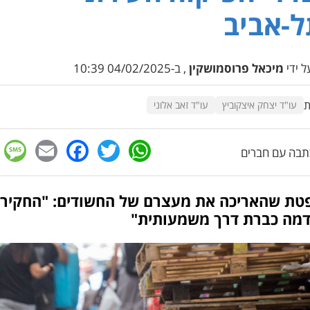
-אביב
 ידי
מיכאל פרוסמושקין
, ב-04/02/2025 10:39
ת
עו"ד יצחק איצקוביץ
עו"ד זאב אלוני
e
cebook
mail
WhatsApp
Twitter
בה עם חברים
טת שהאריכה את מעצרם של החשודים: "החקיר
מה כברת דרך משמעותית"