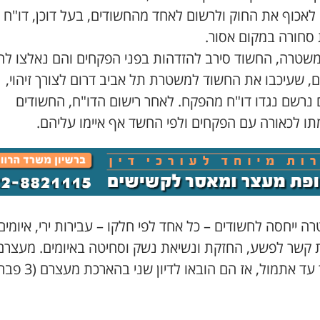
 לאכוף את החוק ולרשום לאחד מהחשודים, בעל דוכן, דו"ח 
סחורה במקום אסור.
משטרה, החשוד סירב להזדהות בפני הפקחים והם נאלצו להז
, שעיכבו את החשוד למשטרת תל אביב דרום לצורך זיהוי,
ם נרשם נגדו דו"ח מהפקח. לאחר רישום הדו"ח, החשודים
ו לכאורה עם הפקחים ולפי החשד אף איימו עליהם.
 ייחסה לחשודים – כל אחד לפי חלקו – עבירות ירי, איומים
 קשר לפשע, החזקת ונשיאת נשק וסחיטה באיומים. מעצרם
ד אתמול, אז הם הובאו לדיון שני בהארכת מעצרם (3 פברואר).