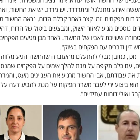
בעניינו של החשוד אושר עזרא, אמר נציג המשטרה: "אנו רוא
עשה אירוע מתגלגל ומתדרדר. יש מדרג. יש את החשוד, ואת 
 דוח מפקחים. זמן קצר לאחר קבלת הדוח, נראה החשוד מל
ם נוספים מגיע לאזור השוק, ומבצעים ביטול של הדוח, דהיי
סחורה ששייכת לאביו של החשוד. לאחר מכן מגיעים הפקחים 
ש דין ודברים עם הפקחים בשוק".
 מכן, כמובן מבלי להתעלם מהעובדה שהחשוד הגיע מלווה
ם, עם כלב תקיפה על מנת להלך אימים על הפקחים שמנסי
 את עבודתם, אבי החשוד מרגיע את העניינים מעט, והמדר
 הוא ביצוע ירי לעבר משרד הפיקוח על מנת להביע דעה על 
 ואולי דוחות עתידיים".