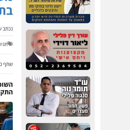
בתל
נכתב על
תגיו
שתף כת
השופ
התקד