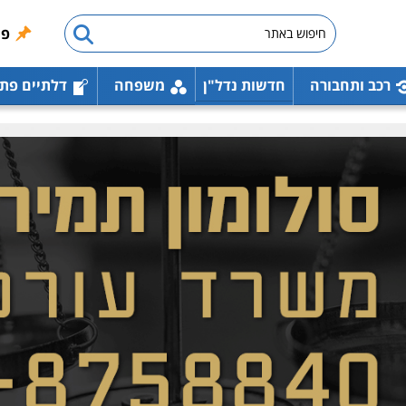
פו
רכב ותחבורה
חדשות נדל"ן
משפחה
דלתיים פת