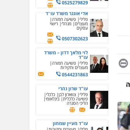
מחיקת כתבות מגוגל
0525279829
ודחיקת אזכורים שליליים
שירותים מקצועיים לעורכי
אלי אונגר משרד עו"ד
דין
פלילי
פשיעה חמורה
מעצרים
מנהלי
רישוי
0522508109
עסקים
אחסון אתרים
0507302623
מהירות
הגנה
גיבוי
תמיכה
שירותים מקצועיים
לוי מלאך דדון – משרד
לעורכי דין
עו"ד
Messag
Print
Fa
E
פלילי
פשיעה חמורה
מעצרים וחקירות
מרכז התחלה חדשה
0544231863
אסירים
עבירות מין
שירותים מקצועיים לעורכי
ה
דין
עו"ד שרון נהרי
פלילי
צווארון לבן
כלכלי
0544500346
פשיעה כלכלית
בינלאומי
הליכי הסגרה
מאיה בלום, עו"ס,
טיפול ושיקום
טיפול בהתמכרויות
שירותים מקצועיים לעורכי
איומים כתובים
עו"ד מעיין שמחון
דין
תושב סכנין חשוד ששלח הודעות
פלילי
מעצרים וחקירות