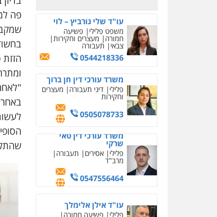
בדיון 
פה למ
עו"ד שלי גורביץ – לוי
שמקבל
משפט פלילי
פשיעה
חמורה
מעצרים וחקירות
בחשודי
צבאי
תעבורה
הזזת 
0544218336
ומתרח
משרד עורכי דין חן ברוך
"לאחר
פלילי
דיני תעבורה
מעצרים
וחקירות
באחרי
0505078733
לעשות
הסופי
משרד עורכי דין טאי
שרקי
שהתקבל
פלילי
אסירים
תעבורה
מרב"ד
0547556464
עו"ד אילן אלימלך
פלילי
פשיעה חמורה