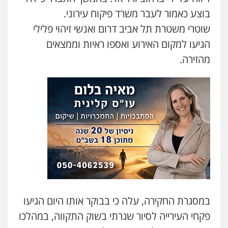
בוצע כאמור לעבר משרד פיקוח עירוני.
עו"ד שלי גורביץ – לוי
משפט פלילי
פשיעה חמורה
מעצרים
שוטרי משטרת תל אביב דרום ואנשי זיהוי פלילי
וחקירות
צבאי
תעבורה
0544218336
הגיעו למקום האירוע ואספו ראיות וממצאים
מהזירה.
משרד עורכי דין חן ברוך
פלילי
דיני תעבורה
מעצרים וחקירות
0505078733
עו"ד קארין לגטיוי
פלילי
פשיעה חמורה
מעצרים וחקירות
0507446995
משרד עורכי דין טאי שרקי
במסגרת החקירה, עלה כי בבוקר אותו היום הגיעו
פלילי
אסירים
תעבורה
מרב"ד
0547556464
פקחי העירייה לסיור שגרתי בשוק התקווה, במהלכו