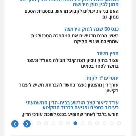
0509636895
כנס 60 שנה לחוק הירושה
ראשי הכנס מדגישים את המהפכה הטכנולגית
שמחייבת שינויי חקיקה
עו"ד איהאב זבידאת
פלילי
פשיעה חמורה
ארגוני פשע
עבירות
חפץ חשוד
המתה
עבירות מין
עצור בתיק ניסיון רצח קיבל חבילה מעו"ד ונעצר
0509930581
בחשד לסחר בסמים
יחסי עו"ד לקוח
עו"ד יפעת שוורץ סיל
עורך דין מהצפון נעצר בחשד להברחת חשיש לעצור
פלילי
תעבורה
בקישון
0523379525
עו"ד ליאור קצב הורשע בבית-הדין המשמעתי
בעיכוב כספים ופגיעה בכבוד המקצוע
עו"ד אליה חן ברק
חודש בלבד לאחר שהופיע בכנס לשכת עורכי הדין,
פלילי
פשיעה חמורה
ליווי וייצוג בחקירות
קצב הורשע
ומעצרים
אסירים
נוער
0525914163
10 מיליון
עורך-דין חשוד בהעלמת הכנסות והתחמקות ממס
רכישה
עו"ד אריה פטר
לשעבר סגן מנהל המחלקה הפלילית
קטינים בסביבה מנוכרת
בפרקליטות המדינה