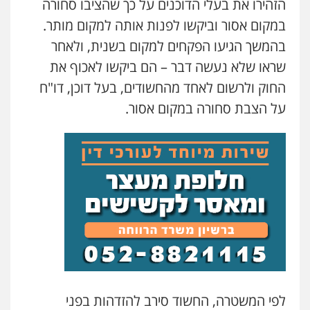
הזהירו את בעלי הדוכנים על כך שהציבו סחורה
במקום אסור וביקשו לפנות אותה למקום מותר.
עו"ד אילן אלימלך
פלילי
פשיעה חמורה
תעבורה
אסירים
בהמשך הגיעו הפקחים למקום בשנית, ולאחר
0522992110
שראו שלא נעשה דבר – הם ביקשו לאכוף את
החוק ולרשום לאחד מהחשודים, בעל דוכן, דו"ח
עו"ד שאדי נאטור
על הצבת סחורה במקום אסור.
פלילי
פשיעה חמורה
מעצרים וחקירות
0509230800
גיל דביר – משרד עורכי דין
פלילי
פשיעה כלכלית
צווארון לבן
0506217771
סלימאן אבו שעירה – משרד עורכי דין
פלילי
בטחוני
צבאי
נזיקין
0547780927
לפי המשטרה, החשוד סירב להזדהות בפני