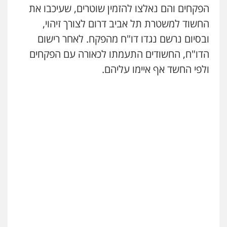
הפקחים והם נאלצו להזמין שוטרים, שעיכבו את
עו"ד אסף גונן
החשוד למשטרת תל אביב דרום לצורך זיהוי,
פלילי
פשע חמור
תעבורה
צבא
מעצרים
ובסיום נרשם נגדו דו"ח מהפקח. לאחר רישום
וחקירות
0542255161
הדו"ח, החשודים התעמתו לכאורה עם הפקחים
ולפי החשד אף איימו עליהם.
גל דהן – משרד עורך דין פלילי
פלילי
פשיעה חמורה
סמים
מעצרים
וחקירות
0544723840
עו"ד ראוף נג'אר
פלילי
עורכי דין לענייני אסירים
מעצרים
סמים
רכוש
0548009246
דוד אפרים משרד עורכי דין
פלילי
צווארון לבן
מס הכנסה
מע"מ
0506209859