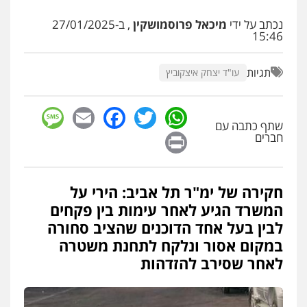
גיא זהבי משרד עורכי דין
נכתב על ידי
מיכאל פרוסמושקין
, ב-27/01/2025
פלילי
משפחה
15:46
503456449
תגיות
עו"ד יצחק איצקוביץ
עו"ד איהאב ג'לג'ולי
פלילי
מעצרים וחקירות
עורכי דין לענייני
אסירים
sage
Facebook
Email
WhatsApp
Twitter
0505216700
שתף כתבה עם
Print
חברים
אייל בן שושן, עורך דין פלילי
פלילי
מעצרים וחקירות
פשיעה חמורה
נוער
רישום פלילי
חקירה של ימ"ר תל אביב: הירי על
0522763105
המשרד הגיע לאחר עימות בין פקחים
לבין בעל אחד הדוכנים שהציב סחורה
במקום אסור ונלקח לתחנת משטרה
עו"ד שלומי שרון
פלילי
צבאי
מעצרים וחקירות
לאחר שסירב להזדהות
0547342002