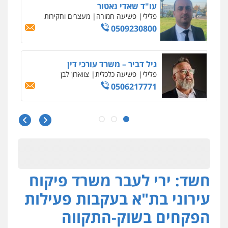
גל דהן – משרד עורך דין פלילי
פלילי
פשיעה חמורה
סמים
מעצרים
וחקירות
0544723840
עו"ד ראוף נג'אר
פלילי
עורכי דין לענייני אסירים
מעצרים
סמים
רכוש
0548009246
דוד אפרים משרד עורכי דין
פלילי
צווארון לבן
מס הכנסה
מע"מ
0506209859
חשד: ירי לעבר משרד פיקוח
עדי כרמלי – חברת עו"ד
פלילי
כלכלי
עורכי דין לענייני אסירים
עירוני בת"א בעקבות פעילות
0525060666
הפקחים בשוק-התקווה