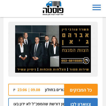
כל המבזקים
 התפוצץ בבניין מגורים בחולון
יותר מ-1.5 ק"ג קריסטל אותר בתוך רכב בצומת בית קמה
09.08 | 23:06
צווארון לבן
ניצב שושן דורשת שהמפכ"ל לא ידון בעניינה בגלל קרבת