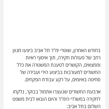
עדי כרמלי – חברת עו"ד
פלילי
כלכלי
עורכי דין לענייני אסירים
0525060666
גיא זהבי משרד עורכי דין
פלילי
משפחה
בחודש האחרון, שוטרי ימ"ר תל אביב ביצעו מגוון
503456449
רחב של פעולות חקירה, תוך איסוף ראיות
וממצאים, הקושרים לטענת המשטרה את כלל
עו"ד איהאב ג'לג'ולי
החשודים למעורבות בביצוע הירי ועבירה של
פלילי
מעצרים וחקירות
עורכי דין לענייני
אסירים
סחיטה באיומים, על רקע עבודת הפקחים.
0505216700
ארבעת החשודים שנעצרו אתמול בבוקר, נלקחו
אייל בן שושן, עורך דין פלילי
לחקירה במשרדי הימ"ר והיום הובאו לבית משפט
פלילי
מעצרים וחקירות
פשיעה חמורה
נוער
רישום פלילי
השלום בתל אביב: