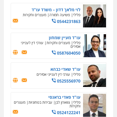
מהירות
הגנה
גיבוי
תמיכה
שירותים
מקצועיים לעורכי דין
לוי מלאך דדון – משרד עו"ד
פלילי
פשיעה חמורה
מעצרים וחקירות
0544231863
מרכז התחלה חדשה
אסירים
עבירות מין
שירותים מקצועיים
לעורכי דין
עו"ד מעיין שמחון
0544500346
פלילי
מעצרים וחקירות
עורכי דין לענייני
אסירים
0587604050
מאיה בלום, עו"ס, טיפול ושיקום
טיפול בהתמכרויות
שירותים מקצועיים
לעורכי דין
עו"ד שאדי כבהא
0504062539
פלילי
עורכי דין לענייני אסירים
0525556970
עו"ד ד"ר אבי שקד
עבירות כלכליות
הלבנת הון
חילוטים
עבירות פליליות
עו"ד פאדי בראנסי
0544385337
פלילי
צווארון לבן
עבירות בטחוניות
מעצרים
וחקירות
0524122241
איתי חקירות – שירותים לעורכי דין