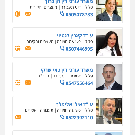
פלילי
פשיעה חמורה
מעצרים וחקירות
0509230800
גיל דביר – משרד עורכי דין
פלילי
פשיעה כלכלית
צווארון לבן
0506217771
סלימאן אבו שעירה – משרד עורכי דין
פלילי
בטחוני
צבאי
נזיקין
0547780927
עו"ד אסף גונן
פלילי
פשע חמור
תעבורה
צבא
מעצרים
וחקירות
0542255161