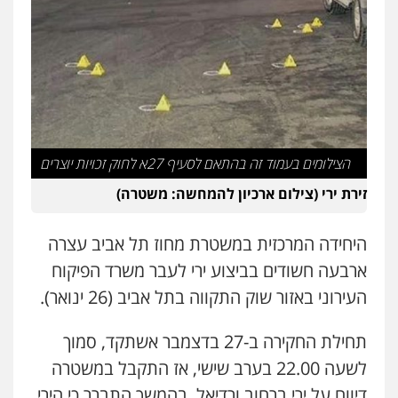
עו"ד אלון קריטי
פלילי
כלכלי
אלימות
סמים
מעצרים
0525544654
עו"ד דפנה לביא
משפחה
גישור
0507206063
הצילומים בעמוד זה בהתאם לסעיף 27א לחוק זכויות יוצרים
זירת ירי (צילום ארכיון להמחשה: משטרה)
עו"ד זוהר ארבל
פלילי
פשיעה חמורה
מעצרים וחקירות
היחידה המרכזית במשטרת מחוז תל אביב עצרה
קטינים
ארבעה חשודים בביצוע ירי לעבר משרד הפיקוח
0538788878
העירוני באזור שוק התקווה בתל אביב (26 ינואר).
עו"ד אסף דוק
פלילי
עבירות מין
סמים והימורים
פשיעה
תחילת החקירה ב-27 בדצמבר אשתקד, סמוך
חמורה
חקירות ומעצרים
צווארון לבן והונאה
לשעה 22.00 בערב שישי, אז התקבל במשטרה
0526885006
דיווח על ירי ברחוב ורדיאל. בהמשך התברר כי הירי