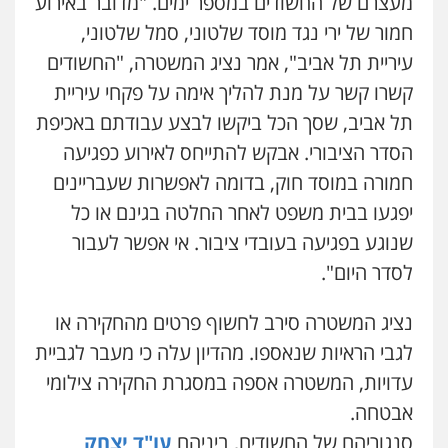
מעצרם של החשודים במספר ימים. "מדובר באירוע
0538788878
מנשה, אלמוג – עורכי דין
חמור של ירי נגד מוסד שלטוני, סמל שלטוני,
פלילי
עבירות תנועה
צווארון לבן
תעבורה
עורכי דין לענייני אסירים
מעצרים וחקירות
עיריית תל אביב", אמר נציג המשטרה, "החשודים
עו"ד אסף דוק
0546470989
פלילי
עבירות מין
סמים והימורים
פשיעה
קשרו קשר על מנת להליך אימה על פקחי עיריית
חמורה
חקירות ומעצרים
צווארון לבן והונאה
תל אביב, שסך הכל ביקשו לבצע עבודתם באכיפת
0526885006
עו"ד אבי כהן
פלילי
פשיעה חמורה
קטינים
אלימות
הסדר הציבורי. אבקש להתייחס לאירוע כפגיעה
סמים
עבירות מין
חמורה במוסד חוק, בדומה לאפשרות שעבריינים
0523647066
יפגעו בבית משפט לאחר החלטה בגינם או כל
שנוגע בפגיעה בעובדי ציבור. אי אפשר לעבור
ויקי שמואל – משרד עו"ד
לסדר היום".
פלילי
משפט פלילי
0528959600
נציג המשטרה סירב לחשוף פרטים מהחקירה או
לגבי הראיות שנאספו. מהדיון עלה כי מעבר לגביית
קורל קרוז – עורך דין פלילי
עדויות, המשטרה אספה במסגרת החקירה צילומי
משפט פלילי
0545437431
אבטחה.
סנגוריהם של החשודים, ביניהם
עו"ד יצחק