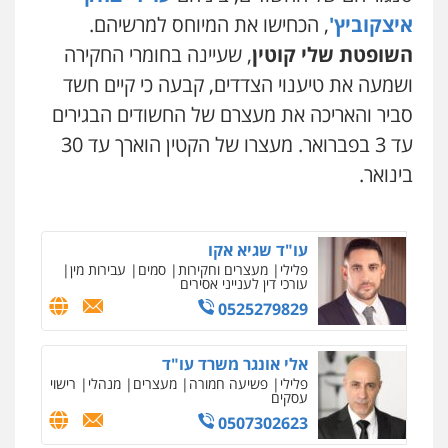
איצקוביץ'
, הכחישו את המיוחס למרשיהם.
עו"ד עלי סעדי
פלילי
פשיעה חמורה
ליווי וייצוג בחקירות
השופטת שלי קוטין
, שעיינה בחומרי החקירה
ומעצרים
0508824984
ושמעה את טיענוי הצדדים, קבעה כי קיים חשד
סביר והאריכה את מעצרם של החשודים הבגירים
עו"ד תומר בנישתי
עד 3 בפברואר. מעצרו של הקטין הוארך עד 30
פלילי
מעצרים וחקירות
צווארון לבן
פשיעה
חמורה
בינואר.
0546657865
ניר קידר – צלם
צילום עורכי דין
שירותים מקצועיים לעורכי
דין
עו"ד שגיא אקו
0504578527
פלילי
מעצרים וחקירות
סמים
עבירות מין
עורכי דין לענייני אסירים
0525279829
רונן הלל – מוניטין
מחיקת כתבות מגוגל ודחיקת אזכורים
שליליים
שירותים מקצועיים לעורכי דין
אלי אונגר משרד עו"ד
0522508109
פלילי
פשיעה חמורה
מעצרים
מנהלי
רישוי
עסקים
0507302623
אחסון אתרים