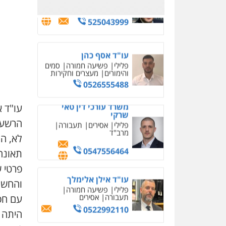
משרד עורכי דין טאי
שרקי
פלילי
אסירים
תעבורה
מרב"ד
0547556464
עו"ד אילן אלימלך
פלילי
פשיעה חמורה
עו"ד א
תעבורה
אסירים
הרשעות
0522992110
לא, ה
תאונה,
עו"ד שאדי נאטור
פלילי
פשיעה חמורה
פרטי ש
מעצרים וחקירות
והחשו
0509230800
עם חפ
היתה 
משרד עורכי דין פארס
פלאח