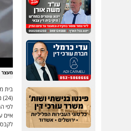
שחר לדובסקי, עו"ד
פלילי
מעצרים וחקירות
עבירות המתה
עורכי דין
לענייני אסירים
0507913332
עו"ד איהאב ג'לג'ולי
מעצר ח
פלילי
מעצרים וחקירות
עורכי דין לענייני אסירים
0505216700
בית מ
(24) משדרות, החשוד בתקיפת נהג אוטובוס (24 פברואר).
לפי ה
עו"ד שלומי שרון
פלילי
צבאי
מעצרים
איים 
וחקירות
לקבסה
0547342002