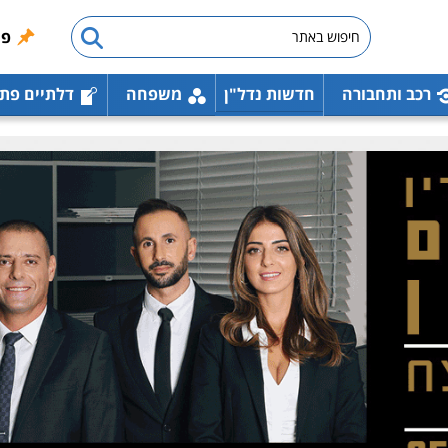
פו
רכב ותחבורה
חדשות נדל"ן
משפחה
דלתיים פת