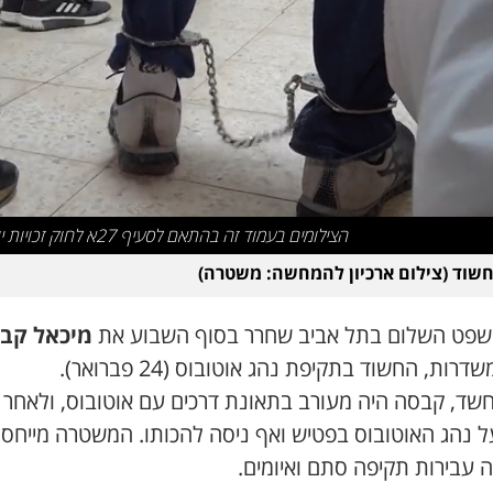
הצילומים בעמוד זה בהתאם לסעיף 27א לחוק זכויות יוצרים
שוד (צילום ארכיון להמחשה: משטרה)
שפט השלום בתל אביב שחרר בסוף השבוע את
מיכאל קב
חשד, קבסה היה מעורב בתאונת דרכים עם אוטובוס, ולאחר 
על נהג האוטובוס בפטיש ואף ניסה להכותו. המשטרה מייחס
 עבירות תקיפה סתם ואיומים.