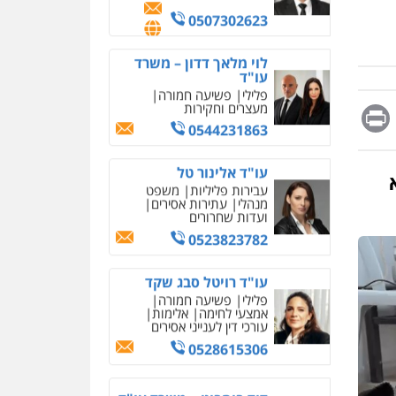
מחיקת כתבות מגוגל
0507302623
ודחיקת אזכורים שליליים
שירותים מקצועיים לעורכי
דין
לוי מלאך דדון – משרד
עו"ד
0522508109
פלילי
פשיעה חמורה
מעצרים וחקירות
Messag
Print
Fa
E
אחסון אתרים
0544231863
מהירות
הגנה
גיבוי
תמיכה
שירותים מקצועיים
עו"ד אלינור טל
לעורכי דין
עבירות פליליות
משפט
מנהלי
עתירות אסירים
ועדות שחרורים
מרכז התחלה חדשה
0523823782
אסירים
עבירות מין
שירותים מקצועיים לעורכי
דין
עו"ד רויטל סבג שקד
פלילי
פשיעה חמורה
0544500346
אמצעי לחימה
אלימות
עורכי דין לענייני אסירים
מאיה בלום, עו"ס,
טיפול ושיקום
0528615306
טיפול בהתמכרויות
שירותים מקצועיים לעורכי
איומים כתובים
דין
דוד בוחבוט – משרד עו"ד
תושב סכנין חשוד ששלח הודעות