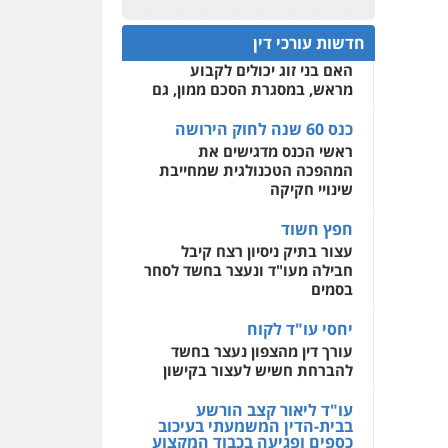
עו"ד מוחמד רחאל
כנס 60 שנה לחוק הירושה:
פלילי
פשיעה חמורה
המתח שבין חוק יחסי ממון
0522508109
צווארון לבן
צבאי
מעצרים
חדשות עורכי דין
לבין חוק הירושה
וחקירות
האם בני זוג יכולים לקבוע
אחסון אתרים
0502228917
מראש, במסגרת הסכם ממון, גם
מהירות
הגנה
גיבוי
תמיכה
שירותים מקצועיים
לעורכי דין
כנס 60 שנה לחוק הירושה
עו"ד מוחמד סביחאת
ראשי הכנס מדגישים את
פלילי
תעבורה
פשיעה
כלכלית
המהפכה הטכנולגית שמחייבת
מרכז התחלה חדשה
שינויי חקיקה
0525077716
אסירים
עבירות מין
שירותים מקצועיים לעורכי
חפץ חשוד
דין
עו"ד יניב זוסמן
עצור בתיק ניסיון רצח קיבל
פלילי
כלכלי
פשיעה
חבילה מעו"ד ונעצר בחשד לסחר
0544500346
חמורה
מעצרים וחקירות
בסמים
0525199949
יחסי עו"ד לקוח
עורך דין מהצפון נעצר בחשד
להברחת חשיש לעצור בקישון
עו"ד אמיר נאטור
פלילי
פשיעה חמורה
עו"ד ליאור קצב הורשע
צווארון לבן
מעצרים
בבית-הדין המשמעתי בעיכוב
0543326767
כספים ופגיעה בכבוד המקצוע