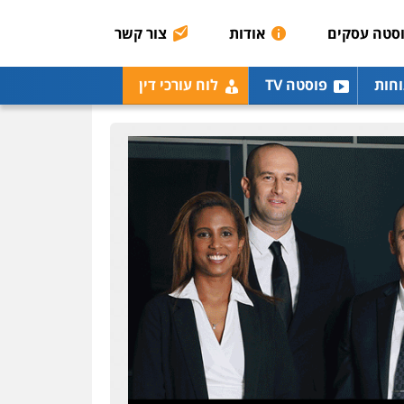
אסירים
תעבורה
סטה עסקים
אודות
צור קשר
0507120031
עו"ד אייל אביטל
וחות
פוסטה TV
לוח עורכי דין
פלילי
פשיעה חמורה
מעצרים וחקירות
0544712201
עו"ד בועז קניג
פלילי
משפחה
כלכלי
צבאי
0507003001
ויקי שמואל – משרד עו"ד
פלילי
משפט פלילי
0528959600