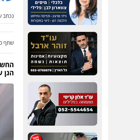
נכתב על
שתף כת
החשוד
הגן ע