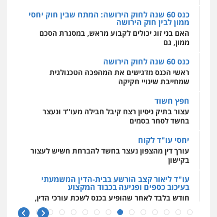
כנס 60 שנה לחוק הירושה
מאיה בלום, עו"ס, טיפול ושיקום
ראשי הכנס מדגישים את המהפכה הטכנולגית
טיפול בהתמכרויות
שירותים מקצועיים
שמחייבת שינויי חקיקה
לעורכי דין
0504062539
חפץ חשוד
עצור בתיק ניסיון רצח קיבל חבילה מעו"ד ונעצר
בחשד לסחר בסמים
עו"ד ד"ר אבי שקד
עבירות כלכליות
הלבנת הון
חילוטים
יחסי עו"ד לקוח
עבירות פליליות
עורך דין מהצפון נעצר בחשד להברחת חשיש לעצור
0544385337
בקישון
עו"ד ליאור קצב הורשע בבית-הדין המשמעתי
איתי חקירות – שירותים לעורכי דין
בעיכוב כספים ופגיעה בכבוד המקצוע
חקירות פרטיות
חקירות כלכליות
חקירות
חודש בלבד לאחר שהופיע בכנס לשכת עורכי הדין,
אישות
איתורים
קצב הורשע
0537865001
10 מיליון
ניר קידר – צלם
עורך-דין חשוד בהעלמת הכנסות והתחמקות ממס
רכישה
צילום עורכי דין
שירותים מקצועיים לעורכי
דין