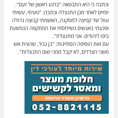
וכתבה כי היא התבטאה "ברגע ראשון של זעם".
עו"ד אתנה אדרי
יומיים לאחר מכן התנצלה וכתבה: "טעיתי, עשיתי
פשיעה חמורה
כלכלי
פלילי
מעצרים
וחקירות
עורכי דין לענייני אסירים
עוול של קפיצה למסקנה, האשמתי קבוצה גדולה
0502181995
ופגעתי באנשים כשייחסתי את המתקפה הנפשעת
ביפו ליהודים. אני מתנצלת".
עו"ד עמית שלף
עם זאת הוסיפה הסתייגות: "בן גביר, שהצית אש
פלילי
פשיעה חמורה
עורכי דין לענייני
אסירים
סמים
משני הצדדים, לא יקבל ממני שום התנצלות".
0542068898
אילן כץ – משרד עורכי דין
משפט פלילי
ייצוג שוטרים וסוהרים
חיילים
ועדות חקירה
0546312410
עו"ד מאור שגב
פלילי
פשיעה חמורה
מעצרים וחקירות
0546680127