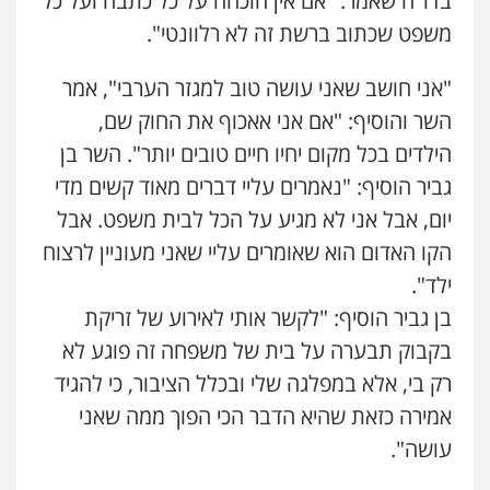
בדו"ח שאמר. "אם אין הוכחה על כל כתבה ועל כל
משפט שכתוב ברשת זה לא רלוונטי".
עו"ד יוסי חמצני
כלכלי
צווארון לבן
פשיעה כלכלית
עבירות
מס
הלבנת הון
"אני חושב שאני עושה טוב למגזר הערבי", אמר
0505471497
השר והוסיף: "אם אני אאכוף את החוק שם,
הילדים בכל מקום יחיו חיים טובים יותר". השר בן
עו"ד משה פלמור
גביר הוסיף: "נאמרים עליי דברים מאוד קשים מדי
פלילי
כלכלי
צווארון לבן
עורכי דין לענייני
אסירים
יום, אבל אני לא מגיע על הכל לבית משפט. אבל
0549732303
הקו האדום הוא שאומרים עליי שאני מעוניין לרצוח
ילד".
עו"ד אלון ארז
פלילי
צבאי
סמים
אלימות במשפחה
צווארון
בן גביר הוסיף: "לקשר אותי לאירוע של זריקת
לבן
בקבוק תבערה על בית של משפחה זה פוגע לא
0507368203
רק בי, אלא במפלגה שלי ובכלל הציבור, כי להגיד
אמירה כזאת שהיא הדבר הכי הפוך ממה שאני
עו"ד אמיר מסארווה
תעבורה
פלילי
מעצרים וחקירות
עורכי דין
עושה".
לענייני אסירים
0549722872