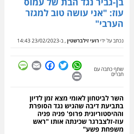
בן-גביר נגד הבת של עמוס
פלילי
פשיעה חמורה
חקירות ומעצרים
עוז: "אני עושה טוב למגזר
נוער
עורכי דין לענייני אסירים
תעבורה
0549475678
הערבי"
עו"ד אורנת קמרון
פלילי
תעבורה
עורכי דין לענייני אסירים
נכתב על ידי
רועי זילברשטין
, ב-23/02/2023 14:43
משפחה
נוער
0505417090
sage
Facebook
Email
WhatsApp
Twitter
שתף כתבה עם
עו"ד חמאדה מסרי
Print
חברים
תעבורה
0526631970
השר לביטחון לאומי מצא זמן לדיון
שני אלגרבלי – משרד עורכי דין
בתביעת דיבה שהגיש נגד הסופרת
פלילי
עורכי דין לענייני אסירים
תעבורה
וההיסטוריונית פרופ' פניה פניה
0507120031
עוז-זלצברגר שכינתה אותו "ראש
משפחת פשע"