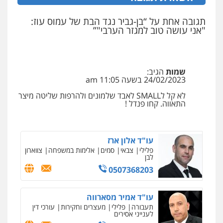
תגובה אחת על “בן-גביר נגד הבת של עמוס עוז:
עו"ד יוסי חמצני
"אני עושה טוב למגזר הערבי"”
כלכלי
צווארון לבן
פשיעה כלכלית
עבירות
מס
הלבנת הון
0505471497
שמות
הגיב:
24/02/2023 בשעה 11:05 am
עו"ד משה פלמור
פלילי
כלכלי
צווארון לבן
עורכי דין לענייני
לא קל לSMALL לאבד שלמונים ולהרפות שליטה מיצר
אסירים
התאווה. קחו פנדל !
0549732303
עו"ד אלון ארז
פלילי
צבאי
סמים
אלימות במשפחה
צווארון
לבן
0507368203
עו"ד אמיר מסארווה
תעבורה
פלילי
מעצרים וחקירות
עורכי דין
לענייני אסירים