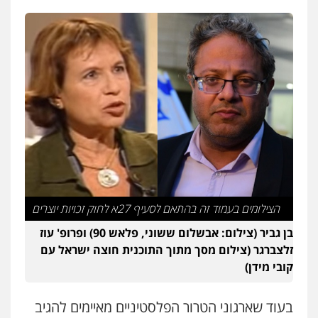
עו"ד רונן בנדל
משפט פלילי
פשיעה חמורה
פלילי
0524282442
קורל קרוז – עורך דין פלילי
משפט פלילי
0545437431
עו"ד שרון נהרי
פלילי
צווארון לבן
כלכלי
פשיעה כלכלית
בינלאומי
הליכי הסגרה
הצילומים בעמוד זה בהתאם לסעיף 27א לחוק זכויות יוצרים
בן גביר (צילום: אבשלום ששוני, פלאש 90) ופרופ' עוז
זלצברגר (צילום מסך מתוך התוכנית חוצה ישראל עם
עו"ד שאדי כבהא
קובי מידן)
פלילי
עורכי דין לענייני אסירים
0525556970
בעוד שארגוני הטרור הפלסטיניים מאיימים להגיב