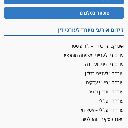
מאסר לעורך הדין
פוסטה בטלגרם
מאסר בפועל לעו"ד מהצפון שהגיש תביעות
פיקטיביות בשם פלסטינים
על המידתיות
קידום אורגני מיוחד לעורכי דין
ביה"ד המשמעתי ביטל השעיה לצמיתות של
עורכת-דין שהביעה שמחה ב-7 באוקטובר
אינדקס עורכי דין – לוח פוסטה
אשם
עורכי דין לענייני משפחה מומלצים
עו"ד הלל בבייב הורשע בהונאת עשרות לקוחות,
עורכי דין דיני תעבורה
ההסדר: 7-9 שנות מאסר
עורך דין לענייני נדל"ן
דין ומקרקעין
עורך דין ברמת השרון נחקר בחשד למרמה בעסקת
עורך דין רישוי עסקים
נדל"ן
עורך דין תכנון ובניה
"אני מכינה 5-6 ג'וינטים ביום"
עורך דין פלילי
תובעת משטרתית פוטרה בחשד לעישון סמים
עורך דין פלילי – אסף דוק
שנחשף בפעילות בלשים בטלגרם
מאגר פסקי דין והחלטות
לא בכל יום