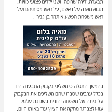
תבערה, דירה שרופה, ושני ילדים פצועי כוויות.
עו"ד שילה ענבר
תבוא מארה על ראשם, על ראש מסיתיהם ועל
פלילי
כלכלי
מיסים
הלבנת הון
ייעוץ לעורכי
דין
ראש משפחת הפשע איתמר בן גביר".
0506216097
עו"ד תמיר סולומון
פלילי
כלכלי
מיסים
הלבנת הון
0528758840
עו"ד רן כהן רוכברגר
דיני צבא
פלילי
צווארון לבן
בהמשך התגלה כי משליכי בקבוק התבערה היו
שחר מנדלמן, שלומציון גבאי מנדלמן
בכלל ערבים שסברו שהם משליכים את הבקבוק
– משרד עורכי דין
פלילי
התמחות בייצוג בעבירות מין
על ביתה של משפחה יהודית בשכונת עג'מי.
0505522334
עוז-זלצברגר מחקה את הציוץ עוד באותו היום,