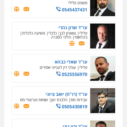
פלילי
כלכלי
מיסים
הלבנת הון
ייעוץ לעורכי
דין
0506216097
עו"ד תמיר סולומון
פלילי
כלכלי
מיסים
הלבנת הון
0528758840
עו"ד רן כהן רוכברגר
דיני צבא
פלילי
צווארון לבן
שחר מנדלמן, שלומציון גבאי מנדלמן
– משרד עורכי דין
פלילי
התמחות בייצוג בעבירות מין
0505522334
עו"ד אתנה אדרי