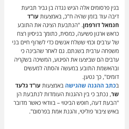
בגין פרסומים אלה הגיש נגדה בן גביר תביעת
עו"ד שנהב אילון
דיבה עוד בזמן שהיה ח"כ, באמצעות
עו"ד
פלילי
פשיעה חמורה
חקירות ומעצרים
נוער
עורכי דין לענייני אסירים
תעבורה
חנמאל דורפמן
. "הנתבעת הציגה את התובע
0549475678
כראש ארגון פשיעה, כמסית, כתומך בניסיון רצח
של ערבים וכמי ששלח אנשים כדי לשרוף חיים בני
עו"ד אורנת קמרון
פלילי
תעבורה
עורכי דין לענייני אסירים
משפחה ערבית בשנתם. גם לאחר שהבינה כי
משפחה
נוער
ערבים הם שביצעו את הפיגוע, המשיכה בשקריה
0505417090
ובהאשמת התובע במעשה והסתה למעשים
דומים", כך נטען.
עו"ד חמאדה מסרי
ב
כתב ההגנה שהגישה
באמצעות
עו"ד גלעד
תעבורה
0526631970
שר
, נכתב כי בין ההגנות העומדות לנתבעת הן
"הבעת דעה, חופש הביטוי – בוודאי כאשר מדובר
באיש ציבור פוליטי, והגנת אמת בפרסום".
שני אלגרבלי – משרד עורכי דין
פלילי
עורכי דין לענייני אסירים
תעבורה
0507120031