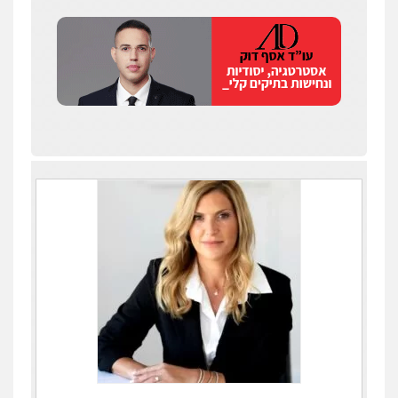
אילן כץ – משרד עורכי דין
משפט פלילי
ייצוג שוטרים וסוהרים
חיילים
ועדות חקירה
0546312410
עו"ד מאור שגב
פלילי
פשיעה חמורה
מעצרים וחקירות
0546680127
עו"ד שנהב אילון
פלילי
פשיעה חמורה
חקירות ומעצרים
נוער
עורכי דין לענייני אסירים
תעבורה