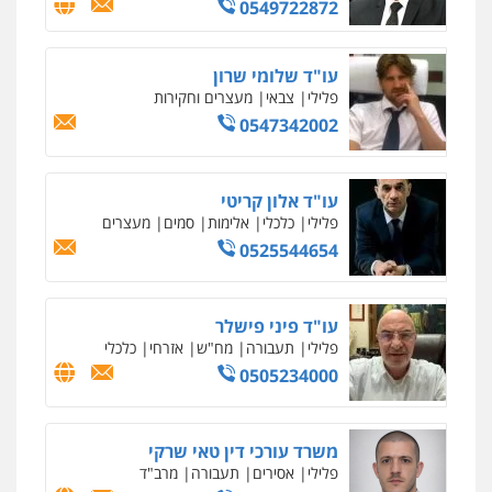
0549722872
עו"ד שלומי שרון
פלילי
צבאי
מעצרים וחקירות
0547342002
עו"ד אלון קריטי
פלילי
כלכלי
אלימות
סמים
מעצרים
0525544654
עו"ד פיני פישלר
פלילי
תעבורה
מח"ש
אזרחי
כלכלי
0505234000
משרד עורכי דין טאי שרקי
פלילי
אסירים
תעבורה
מרב"ד