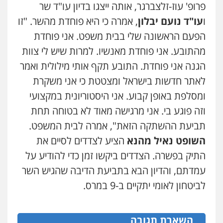
פרופ' עוז-זלצברגר, אותה ייצגו בדיון עו"ד שר
ו
עו"ד נועם יבלון
, אמרה כי היא פוחדת מהשר. "זו
עו"ד שלומי שרון
הפעם הראשונה שלי בבית משפט. אני פוחדת
פלילי
צבאי
מעצרים וחקירות
0547342002
מהתובע. אני פוחדת מאנשיו. למרות שיש לי צוות
הגנה אני פוחדת. התובע תקף אותי מילולית ואמר
לאתר חדשות בישראל ומצטטת כי אני משקרת
עו"ד אלון קריטי
פלילי
כלכלי
אלימות
סמים
מעצרים
ומסלפת באופן קבוע. אני היסטוריונית במקצועי
0525544654
וזה פוגע בי. אני מרגישה מאוד לא בטוחה תחת
תביעת ההשתקה הזאת", אמרה לבית המשפט.
השופט נאיל מהנא
הציע לצדדים לסיים את
עו"ד פיני פישלר
פלילי
תעבורה
מח"ש
אזרחי
כלכלי
התיק בפשרה. הצדדים ביקשו זמן כדי להודיע על
0505234000
עמדתם, והדיון הבא בתביעת הדיבה שהגיש השר
לביטחון לאומי יתקיים ב-9 במרס.
משרד עורכי דין טאי שרקי
פלילי
אסירים
תעבורה
מרב"ד
השארת תגובה
0547556464