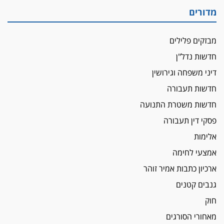
עו"ד שרון נהרי חיתן את בנו הבכור דניאל
מדורים
הכנסת אישרה
הגבלת שכר טרחה בייצוג נכי צה"ל ונפגעי פעולות
מבזקים פלילים
איבה
חדשות נדל"ן
איתות מירושלים
דיני משפחה וגירושין
יו"ר המחוז צ'צ'קס מכנס ישיבה להדחת
ממלא-מקומו, ועמית בכר שותק
חדשות תעבורה
מחאת הפרקליטים והסנגורים
חדשות משטרת התנועה
יצאו לשעה מבית המשפט ועמדו בחוץ לאות הזדהות
פסקי דין תעבורה
עם השופטים
אלימות
הביקורת חוגגת
אמצעי לחימה
מבקר לשכת עורכי הדין בתביעה נגד "איכות
השלטון" בעידן עמית בכר
ארכיון כתבות אמיר זוהר
נכנס לאינדקס
גנבים קטנים
עו"ד חגי בנימין חצה את הקווים, מפרקליטות ת"א
חוק
למשרד פרטי חדש
מאחורי הסורגים
לפני נקיטת צעדים