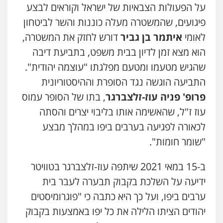
על הפעולות הצבאיות של ישראל וקוראים לבצע
עו"ד (רו"ח) יואב ציוני
פיגועים, שהמשטרה מעלה כוננות והשר לביטחון
עבירות מס
הלבנת הון
שומות וערעורי מס
0505430819
לאומי
איתמר בן גביר
דורש לחזק את המשטרה,
הוא מצא זמן לדיון בבית משפט, בתביעת דיבה
שהגיש מטעמו ומטעם מפלגתו "עוצמה יהודית".
עו"ד ירון גיגי
פלילי
צווארון לבן
מעצרים
הליכי הסגרה
התביעה הוגשה נגד הסופרת וההיסטוריונית
0522249087
פרופ' פניה עוז-זלצברגר
, בתו של הסופר עמוס
עוז ז"ל, שהאשימה אותו בליבוי יצרים והסתה
אברהם שהבזי – משרד עורכי דין
לכאורה לפגיעה בערבים ביפו במהלך מבצע
מיסים
כלכלי
פלילי
פשיעה כלכלית
הלבנת
הון
"שומר חומות".
0504456555
ב-15 במאי 2021 שיתפה עוז-זלצברגר בטוויטר
ידיעה על השלכת בקבוק תבערה לעבר בית
עו"ד דרוויש נאשף
פלילי
פשיעה חמורה
זכויות אדם
ערבים ביפו, ועל כך היא כתבה כי "פוגרומיסטים
0527448141
יהודים הציתו הלילה את כל יפו באמצעות בקבוק