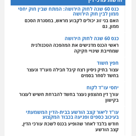
חדשות עורכי דין
0542255161
כנס 60 שנה לחוק הירושה: המתח שבין חוק יחסי
מרכז התחלה חדשה
ממון לבין חוק הירושה
עו"ד אלון ארז
אסירים
עבירות מין
שירותים מקצועיים
פלילי
צבאי
סמים
אלימות במשפחה
צווארון
לעורכי דין
האם בני זוג יכולים לקבוע מראש, במסגרת הסכם
גל דהן – משרד עורך דין פלילי
לבן
ממון, גם
0544500346
פלילי
פשיעה חמורה
סמים
מעצרים
0507368203
וחקירות
כנס 60 שנה לחוק הירושה
0544723840
מאיה בלום, עו"ס, טיפול ושיקום
ראשי הכנס מדגישים את המהפכה הטכנולגית
עו"ד לימור רוט חזן
טיפול בהתמכרויות
שירותים מקצועיים
שמחייבת שינויי חקיקה
לעורכי דין
פלילי
מעצרים
צווארון לבן
פשיעה חמורה
גיל פרידמן – משרד עו"ד
0504062539
חפץ חשוד
0523407232
פלילי
צווארון לבן
מעצרים וחקירות
מחיקת
רישום פלילי
עצור בתיק ניסיון רצח קיבל חבילה מעו"ד ונעצר
בחשד לסחר בסמים
0503366733
עו"ד ד"ר אבי שקד
עו"ד אשרף שחאדה
עבירות כלכליות
הלבנת הון
חילוטים
יחסי עו"ד לקוח
פלילי
פשיעה חמורה
מעצרים וחקירות
עבירות פליליות
תעבורה
עורך דין מהצפון נעצר בחשד להברחת חשיש לעצור
עורך דין פלילי רובי גלבוע
0544385337
בקישון
0549535659
פלילי
פשיעה חמורה
צווארון לבן
תעבורה
0505537656
עו"ד ליאור קצב הורשע בבית-הדין המשמעתי
איתי חקירות – שירותים לעורכי דין
בעיכוב כספים ופגיעה בכבוד המקצוע
עו"ד איהאב ג'לג'ולי
חקירות פרטיות
חקירות כלכליות
חקירות
חודש בלבד לאחר שהופיע בכנס לשכת עורכי הדין,
פלילי
מעצרים וחקירות
עורכי דין לענייני
אישות
איתורים
אסירים
עו"ד קובי בן שעיה
קצב הורשע
0537865001
0505216700
פלילי
צווארון לבן
צבאי