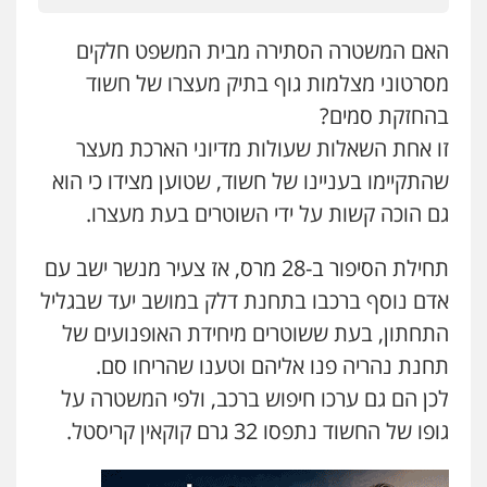
בר ציון – אוזן משרד עורכי דין
האם המשטרה הסתירה מבית המשפט חלקים
פלילי
עבירות תנועה
תעבורה
פשיעה
חמורה
מסרטוני מצלמות גוף בתיק מעצרו של חשוד
0505258475
בהחזקת סמים?
זו אחת השאלות שעולות מדיוני הארכת מעצר
עו"ד מוחמד סביחאת
שהתקיימו בעניינו של חשוד, שטוען מצידו כי הוא
פלילי
תעבורה
פשיעה כלכלית
גם הוכה קשות על ידי השוטרים בעת מעצרו.
0525077716
תחילת הסיפור ב-28 מרס, אז צעיר מנשר ישב עם
עו"ד אמיר נאטור
אדם נוסף ברכבו בתחנת דלק במושב יעד שבגליל
פלילי
פשיעה חמורה
צווארון לבן
מעצרים
התחתון, בעת ששוטרים מיחידת האופנועים של
0543326767
תחנת נהריה פנו אליהם וטענו שהריחו סם.
לכן הם גם ערכו חיפוש ברכב, ולפי המשטרה על
חנא בולוס – משרד עורכי דין
גופו של החשוד נתפסו 32 גרם קוקאין קריסטל.
פלילי
פשיעה חמורה
צווארון לבן
נזיקין
0546661544