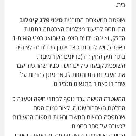
פלילי
מעצרים וחקירות
תעבורה
בית.
0537470000
שופטת המעצרים התורנית
סימי פלג קימלוב
התייחסה לתיעוד מצלמות האבטחה בתחנת
עו"ד ירון גיגי
פלילי
צווארון לבן
מעצרים
הליכי הסגרה
הדלק, וציינה: "דו"ח הצפייה שהוצג בפני הוא מ-1
עו"ד דותן דניאלי
0522249087
פלילי
פשיעה חמורה
צווארון לבן
פשיעה
באפריל, ויש לתהות כיצד ייתכן שדו"ח זה לא היה
כלכלית
עורכי דין לענייני אסירים
נוער
בתוך תיק החקירה (בדיונים הקודמים)".
0542442982
עו"ד רויטל סבג שקד
השופטת קבעה כי קיים חשד סביר שהחשוד עבר
פלילי
פשיעה חמורה
אמצעי לחימה
עו"ד אורנת קמרון
את העבירות המיוחסות לו, אך ניתן להורות על
אלימות
עורכי דין לענייני אסירים
פלילי
תעבורה
עורכי דין לענייני אסירים
0528615306
שחרורו כאמור בתנאים מגבילים.
משפחה
נוער
0505417090
המשטרה הגישה ערר נוסף למחוזי חיפה וטענה כי
עו"ד רועי אטיאס
משפט פלילי
פשיעה חמורה
צווארון לבן
החלטת השחרור שגויה, לאור כמות הסם
עו"ד חמאדה מסרי
525043999
תעבורה
שנתפסה ברשות החשוד וראיות נוספות המעידות
0526631970
לכאורה על סחר בסמים.
עו"ד אסף כהן
היחידה החוקרת ביקשה שבעה ימי מעצר נוספים