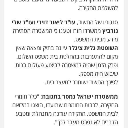
פלילי
פשיעה חמורה
סמים והימורים
להשלמת החקירה.
מעצרים וחקירות
עו"ד אייל אביטל
0526555488
פלילי
פשיעה חמורה
מעצרים וחקירות
0544712201
סנגוריו של החשוד,
עו"ד ליאור דוידי
ו
עו"ד שלי
גורביץ
ממשרדו חזרו וטענו כי המשטרה הסתירה
משרד עורכי דין טאי שרקי
פלילי
אסירים
תעבורה
מרב"ד
מידע מבית המשפט.
כבריאן, מזר – משרד עורכי דין
0547556464
פלילי
מעצרים וחקירות
השופטת גלית ציגלר
עיינה בתיק ומצאה שאין
0543986802
מקום להתערבות בהחלטת בית משפט השלום,
אבי אמר משרד עורכי דין
ופרק הזמן שהיה למשטרה לביצוע פעולות בנות
פלילי
משפחה
אזרחי מסחרי
עו"ד בועז קניג
שיבוש היה מספק.
0502130230
פלילי
משפחה
כלכלי
צבאי
לפיכך החשוד ישוחרר למעצר בית.
0507003001
חליל ביאדי – משרד עורכי דין
ממשטרת ישראל נמסר בתגובה
: "כלל חומרי
פלילי
דיני תעבורה
מעצרים וחקירות
עו"ד אבי כהן
החקירה, לרבות החומרים שתועדו, הוצגו במלואם
פשיעה חמורה
אסירים
פלילי
פשיעה חמורה
קטינים
אלימות
0509636895
לבית המשפט. החקירה עודנה מתנהלת ומטבע
סמים
עבירות מין
0523647066
הדברים לא נפרט מעבר לכך".
עו"ד איהאב זבידאת