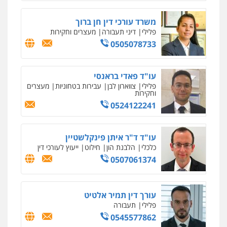
גיל דביר – משרד עורכי דין
פלילי
פשיעה כלכלית
צווארון לבן
משרד עורכי דין חן ברוך
0506217771
פלילי
דיני תעבורה
מעצרים וחקירות
0505078733
עו"ד אריה פטר
לשעבר סגן מנהל המחלקה הפלילית
עו"ד פאדי בראנסי
בפרקליטות המדינה
פלילי
צווארון לבן
עבירות בטחוניות
מעצרים
0506217994
וחקירות
0524122241
משרד עורכי דין פארס פלאח
פלילי
צבאי
צווארון לבן והונאה
ביטוח לאומי
עו"ד ד"ר איתן פינקלשטיין
0549911449
כלכלי
הלבנת הון
חילוט
ייעוץ לעורכי דין
0507061374
עו"ד עידית שינו-אמיתי
פלילי
עורכי דין לענייני אסירים
פשיעה
חמורה
מעצרים וחקירות
עורך דין תמיר אלטיט
0507587013
פלילי
תעבורה
0545577862