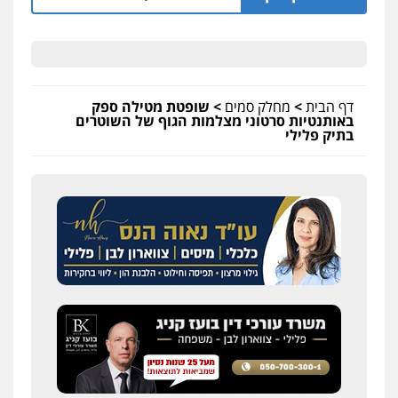
דף הבית
>
מחלק סמים
>
שופטת מטילה ספק
באותנטיות סרטוני מצלמות הגוף של השוטרים
בתיק פלילי
עו"ד אלון קריטי
פלילי
כלכלי
אלימות
סמים
מעצרים
0525544654
שני אלגרבלי – משרד עורכי דין
פלילי
עורכי דין לענייני אסירים
תעבורה