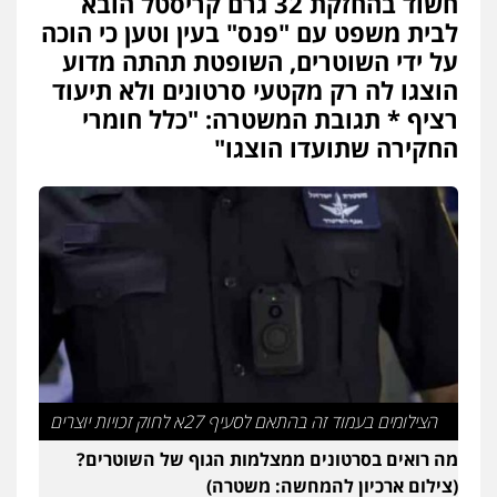
חשוד בהחזקת 32 גרם קריסטל הובא
עו"ד משה פלמור
לבית משפט עם "פנס" בעין וטען כי הוכה
פלילי
כלכלי
צווארון לבן
עורכי דין לענייני
על ידי השוטרים, השופטת תהתה מדוע
אסירים
הוצגו לה רק מקטעי סרטונים ולא תיעוד
0549732303
רציף * תגובת המשטרה: "כלל חומרי
החקירה שתועדו הוצגו"
עו"ד עמית רוזנצויג
משפט פלילי
דיני תעבורה
0532700200
עו"ד אור בן שאנן
פלילי
מעצרים וחקירות
0549199449
עו"ד מוחמד רחאל
הצילומים בעמוד זה בהתאם לסעיף 27א לחוק זכויות יוצרים
פלילי
פשיעה חמורה
צווארון לבן
צבאי
מעצרים וחקירות
מה רואים בסרטונים ממצלמות הגוף של השוטרים?
0502228917
(צילום ארכיון להמחשה: משטרה)