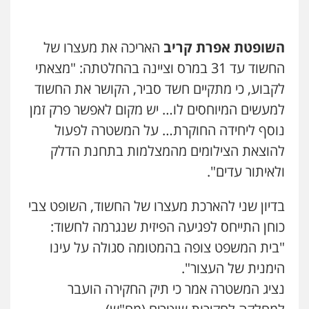
0526655833
השופטת אפרת קריב
האריכה את מעצרו של
עו"ד שלומי שרון
פלילי
צבאי
מעצרים וחקירות
החשוד עד 31 במרס וציינה בהחלטתה: "מצאתי
0547342002
לקבוע, כי מתקיים חשד סביר, הקושר את החשוד
למעשים המיוחסים לו… יש מקום לאפשר פרק זמן
עו"ד אלון קריטי
נוסף ליחידה החוקרת… על המשטרה לפעול
פלילי
כלכלי
אלימות
סמים
מעצרים
להוצאת הצילומים מהמצלמות בתחנת הדלק
0525544654
ולאיתור עדים".
בדיון שני להארכת מעצרו של החשוד, השופט צבי
שני אלגרבלי – משרד עורכי דין
פלילי
עורכי דין לענייני אסירים
תעבורה
כוחן התייחס לפגיעה הפיזית שנגרמה לחשוד:
0507120031
"בית המשפט צופה בהמטומה סגולה על עינו
הימנית של העצור".
עו"ד רונן בנדל
נציג המשטרה אמר כי תיק החקירה הועבר
משפט פלילי
פשיעה חמורה
פלילי