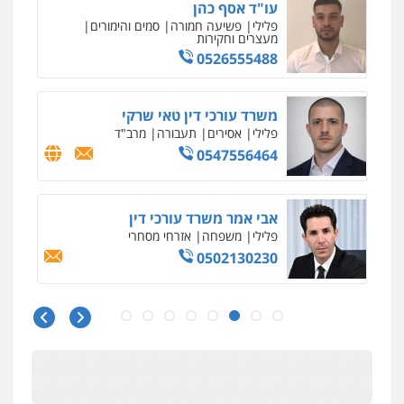
עו"ד שאדי נאטור
פלילי
פשיעה חמורה
מעצרים וחקירות
0509230800
גיל דביר – משרד עורכי דין
פלילי
פשיעה כלכלית
צווארון לבן
0506217771
עו"ד אריה פטר
לשעבר סגן מנהל המחלקה הפלילית
בפרקליטות המדינה
0506217994
משרד עורכי דין פארס פלאח
פלילי
צבאי
צווארון לבן והונאה
ביטוח לאומי
0549911449