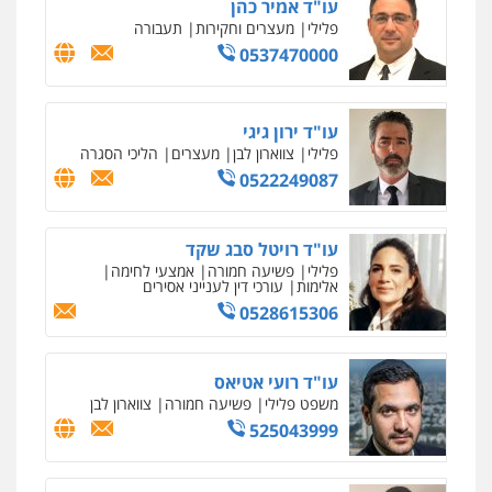
פלילי
דיני תעבורה
מעצרים וחקירות
פשיעה חמורה
אסירים
0509636895
עו"ד איהאב זבידאת
פלילי
פשיעה חמורה
ארגוני פשע
עבירות
המתה
עבירות מין
0509930581
עו"ד יפעת שוורץ סיל
פלילי
תעבורה
0523379525
עו"ד אליה חן ברק
פלילי
פשיעה חמורה
ליווי וייצוג בחקירות
ומעצרים
אסירים
נוער
0525914163