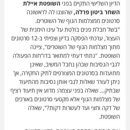
הדיון השלישי התקיים בפני
השופטת איילת
0526885006
השחר ביטון פרלה,
שהוצגו לה לראשונה
סרטונים ממצלמות הגוף של השוטרים.
עו"ד שלי גורביץ – לוי
"בשל חבלת פנים בולטת על עינו הימנית של
משפט פלילי
פשיעה חמורה
מעצרים
וחקירות
צבאי
תעבורה
העצור, ערכתי הפסקה בדיון וצפיתי ב-12 סרטונים
0544218336
מתוך מצלמות הגוף של השוטרים", ציינה
השופטת. "נתתי דעתי למתואר בדו"חות הפעולה
עו"ד שגיא אקו
פלילי
מעצרים וחקירות
סמים
עבירות מין
לגבי הנסיבות שבהן נחבל המשיב, שאינן
עורכי דין לענייני אסירים
מתועדות בסרטונים המצורפים לתיק החקירה, אך
0525279829
ניתן לעורר שאלות לגבי אותן נסיבות מהתיעוד
אלי אונגר משרד עו"ד
שבתיק… שאלה בפני עצמה: מדוע אין תיעוד רציף
פלילי
פשיעה חמורה
מעצרים
מנהלי
רישוי
של מצלמות הגוף אלא מקטעי סרטונים באורכים
עסקים
0507302623
של דקה וחצי ועד לעשרות דקות?", שאלה
השופטת.
לוי מלאך דדון – משרד עו"ד
פלילי
פשיעה חמורה
מעצרים וחקירות