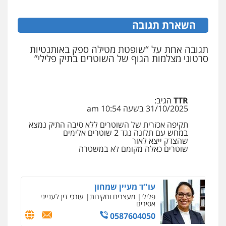
פלילי
פשיעה חמורה
ארגוני פשע
עבירות
המתה
עבירות מין
קורל קרוז – עורך דין פלילי
השארת תגובה
0509930581
משפט פלילי
0545437431
תגובה אחת על “שופטת מטילה ספק באותנטיות
סרטוני מצלמות הגוף של השוטרים בתיק פלילי”
עו"ד יפעת שוורץ סיל
פלילי
תעבורה
עו"ד עלי סעדי
0523379525
פלילי
פשיעה חמורה
ליווי וייצוג בחקירות
ומעצרים
TTR
הגיב:
0508824984
31/10/2025 בשעה 10:54 am
עו"ד אליה חן ברק
פלילי
פשיעה חמורה
ליווי וייצוג בחקירות
תקיפה אכזרית של השוטרים ללא סיבה התיק נמצא
עו"ד תומר בנישתי
ומעצרים
אסירים
נוער
במחש עם תלונה נגד 2 שוטרים אלימים
פלילי
מעצרים וחקירות
צווארון לבן
פשיעה
שהצדק ייצא לאור
0525914163
חמורה
שוטרים כאלה מקומם לא במשטרה
0546657865
עו"ד שאדי נאטור
פלילי
פשיעה חמורה
מעצרים וחקירות
עו"ד מעיין שמחון
0509230800
פלילי
מעצרים וחקירות
עורכי דין לענייני
אסירים
0587604050