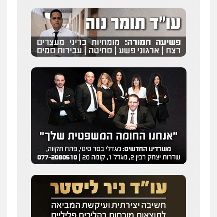
0507120031
עו"ד רונן בנדל
משפט פלילי
פשיעה חמורה
פלילי
0524282442
מנשה, אלמוג – עורכי דין
פלילי
עבירות תנועה
צווארון לבן
תעבורה
עורכי דין לענייני אסירים
מעצרים וחקירות
0546470989
ויקי שמואל – משרד עו"ד
פלילי
משפט פלילי
0528959600
עו"ד זוהר ארבל
פלילי
פשיעה חמורה
מעצרים וחקירות