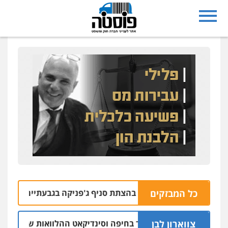
כל המבזקים
 בחשד למעורבות בהצתת סניף ג'פניקה בגבעתיים
06.08 | 22:58
צווארון לבן
 יו"ר ש"ס לשעבר בחיפה וסינדיקאט ההלוואות של משפחת הרינג