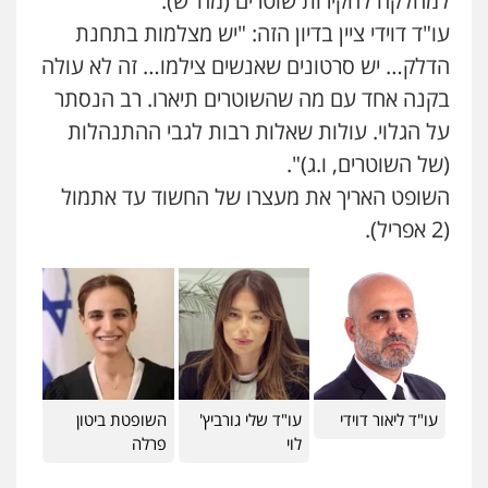
למחלקה לחקירות שוטרים (מח"ש).
0524282442
עו"ד דוידי ציין בדיון הזה: "יש מצלמות בתחנת
הדלק… יש סרטונים שאנשים צילמו… זה לא עולה
מנשה, אלמוג – עורכי דין
בקנה אחד עם מה שהשוטרים תיארו. רב הנסתר
פלילי
עבירות תנועה
צווארון לבן
תעבורה
עורכי דין לענייני אסירים
מעצרים וחקירות
על הגלוי. עולות שאלות רבות לגבי ההתנהלות
0546470989
(של השוטרים, ו.ג)".
השופט האריך את מעצרו של החשוד עד אתמול
ויקי שמואל – משרד עו"ד
(2 אפריל).
פלילי
משפט פלילי
0528959600
עו"ד זוהר ארבל
פלילי
פשיעה חמורה
מעצרים וחקירות
קטינים
0538788878
עו"ד ליאור דוידי
עו"ד שלי גורביץ'
השופטת ביטון
לוי
פרלה
עו"ד אסף דוק
פלילי
עבירות מין
סמים והימורים
פשיעה
חמורה
חקירות ומעצרים
צווארון לבן והונאה