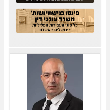
קטינים
0538788878
עו"ד אסף דוק
פלילי
עבירות מין
סמים והימורים
פשיעה
חמורה
חקירות ומעצרים
צווארון לבן והונאה
0526885006
עו"ד שלי גורביץ – לוי
משפט פלילי
פשיעה חמורה
מעצרים
וחקירות
צבאי
תעבורה
0544218336
עו"ד שגיא אקו
פלילי
מעצרים וחקירות
סמים
עבירות מין
עורכי דין לענייני אסירים
0525279829
אלי אונגר משרד עו"ד
פלילי
פשיעה חמורה
מעצרים
מנהלי
רישוי