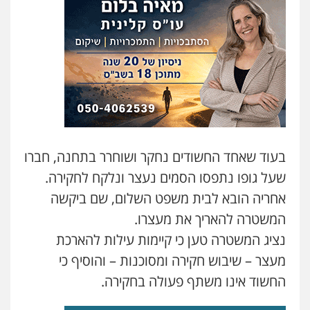
עו"ד ראוף נג'אר
פלילי
עורכי דין לענייני אסירים
מעצרים
סמים
רכוש
0548009246
עו"ד אלון ארז
פלילי
צבאי
סמים
אלימות במשפחה
צווארון
לבן
0507368203
בעוד שאחד החשודים נחקר ושוחרר בתחנה, חברו
שעל גופו נתפסו הסמים נעצר ונלקח לחקירה.
עו"ד לימור רוט חזן
אחריה הובא לבית משפט השלום, שם ביקשה
פלילי
מעצרים
צווארון לבן
פשיעה חמורה
המשטרה להאריך את מעצרו.
0523407232
נציג המשטרה טען כי קיימות עילות להארכת
מעצר – שיבוש חקירה ומסוכנות – והוסיף כי
עו"ד אשרף שחאדה
פלילי
פשיעה חמורה
מעצרים וחקירות
החשוד אינו משתף פעולה בחקירה.
תעבורה
0549535659