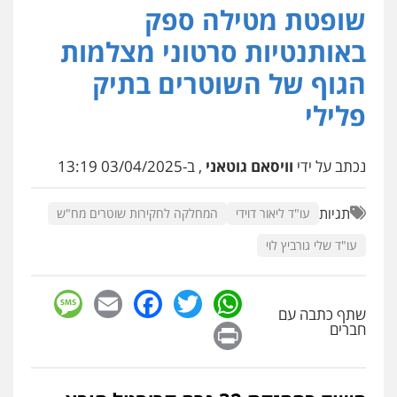
שופטת מטילה ספק
עו"ד עידית שינו-אמיתי
פלילי
עורכי דין לענייני אסירים
פשיעה
באותנטיות סרטוני מצלמות
חמורה
מעצרים וחקירות
0507587013
הגוף של השוטרים בתיק
פלילי
עו"ד יאיר בן סימון
פלילי
תעבורה
אזרחי
נזיקין
ביטוח
0505719060
נכתב על ידי
וויסאם גוטאני
, ב-03/04/2025 13:19
תגיות
עו"ד ליאור דוידי
המחלקה לחקירות שוטרים מח"ש
עו"ד נס בן נתן
פלילי
כלכלי
פשיעה חמורה
נוער
עו"ד שלי גורביץ לוי
0505555110
sage
Facebook
Email
WhatsApp
Twitter
שתף כתבה עם
עו"ד דניאל דרוביצקי
Print
חברים
פלילי
משפחה
צבאי
0526409925