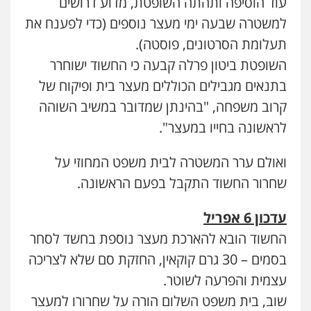
עוד הוסיפה ותהתה השופטת, מדוע דרושים
0544231863
למשטרה שבעה ימי מעצר נוספים (כדי לפענח את
תעלומת הסרטונים, פוסטה).
השופטת ביטון פרלה קבעה כי החשוד ישוחרר
עו"ד שאדי כבהא
פלילי
עורכי דין לענייני אסירים
בתנאים מגבילים הכוללים מעצר בית ופיקוח של
0525556970
קרוב משפחה, "בהינתן שמדובר במשיב השוהה
לראשונה בחייו במעצר".
עו"ד קארין לגטיוי
פלילי
פשיעה חמורה
מעצרים וחקירות
ואולם ערר המשטרה לבית משפט המחוזי על
0507446995
שחרור החשוד התקבל בפעם הראשונה.
עדכון 6 אפריל
עו"ד אלינור טל
עבירות פליליות
משפט מנהלי
עתירות
החשוד הובא להארכת מעצר נוספת בחשד לסחר
אסירים
ועדות שחרורים
בסמים – 30 גרם קוקאין, החזקת סם שלא לצריכה
0523823782
עצמית והפרעה לשוטר.
שוב, בית משפט השלום הורה על שחרורו למעצר
עו"ד אמיר כהן