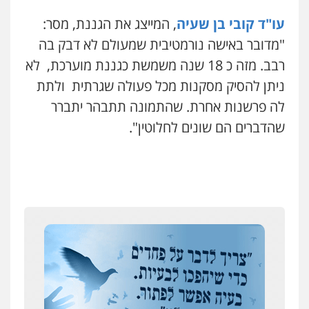
טיפול בהתמכרויות
שירותים מקצועיים
לעורכי דין
עו"ד קובי בן שעיה
, המייצג את הגננת, מסר:
0504062539
"מדובר באישה נורמטיבית שמעולם לא דבק בה
רבב. מזה כ 18 שנה משמשת כגננת מוערכת, לא
עו"ד ד"ר אבי שקד
ניתן להסיק מסקנות מכל פעולה שגרתית ולתת
עבירות כלכליות
הלבנת הון
חילוטים
עבירות פליליות
לה פרשנות אחרת. שהתמונה תתבהר יתברר
0544385337
שהדברים הם שונים לחלוטין".
איתי חקירות – שירותים לעורכי דין
חקירות פרטיות
חקירות כלכליות
חקירות
אישות
איתורים
0537865001
איומים כתובים
תושב סכנין חשוד ששלח הודעות מאיימות לעורך דין
ניר קידר – צלם
מקומי
צילום עורכי דין
שירותים מקצועיים לעורכי
דין
אבי שקד מונה
0504578527
כחבר ועדת איסור הלבנת הון בלשכת עורכי הדין
רונן הלל – מוניטין
194 עורכי הדין החדשים