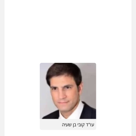
דין
0504578527
רונן הלל – מוניטין
מחיקת כתבות מגוגל ודחיקת אזכורים
שליליים
שירותים מקצועיים לעורכי דין
0522508109
אחסון אתרים
מהירות
הגנה
גיבוי
תמיכה
שירותים
מקצועיים לעורכי דין
מרכז התחלה חדשה
אסירים
עבירות מין
שירותים מקצועיים
לעורכי דין
0544500346
עו"ד קובי בן שעיה
מאיה בלום, עו"ס, טיפול ושיקום