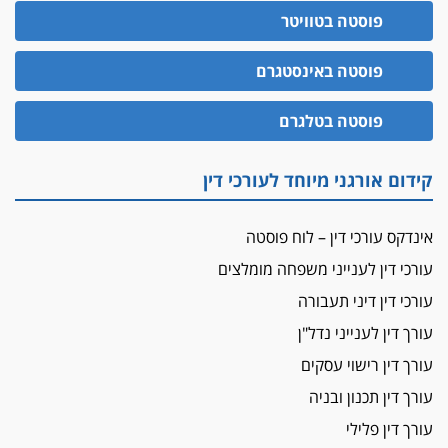
הדין למשמעת
פוסטה בטוויטר
האופנוע חזר הביתה
פוסטה באינסטגרם
עו"ד גיל פרידמן והרפתקאות אופנוע השטח שלו
הזכות לטנף
פוסטה בטלגרם
זוכה עורך-דין שהשווה את ברק לסינוואר ואת
"הבמות של קפלן" לחמאס
קידום אורגני מיוחד לעורכי דין
מאסר לעורך הדין
מאסר בפועל לעו"ד מהצפון שהגיש תביעות
אינדקס עורכי דין – לוח פוסטה
פיקטיביות בשם פלסטינים
עורכי דין לענייני משפחה מומלצים
על המידתיות
ביה"ד המשמעתי ביטל השעיה לצמיתות של
עורכי דין דיני תעבורה
עורכת-דין שהביעה שמחה ב-7 באוקטובר
עורך דין לענייני נדל"ן
אשם
עורך דין רישוי עסקים
עו"ד הלל בבייב הורשע בהונאת עשרות לקוחות,
עורך דין תכנון ובניה
ההסדר: 7-9 שנות מאסר
עורך דין פלילי
דין ומקרקעין