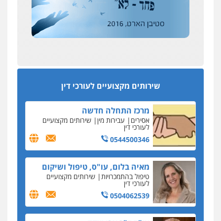
מחיקת כתבות מגוגל ודחיקת אזכורים
אחרי המלחמה: הוסמכו בירושלים עורכות ועורכי
שליליים
שירותים מקצועיים לעורכי דין
הדין החדשים
0522508109
עסקה חמה
מפקח במס הכנסה ועורך-דין חשודים בהצהרה כוזבת
אחסון אתרים
על עסקת נדל"ן בצפון
מהירות
הגנה
גיבוי
תמיכה
שירותים
מקצועיים לעורכי דין
סקס בכל מחיר
שירותים מקצועיים לעורכי דין
כתב האישום נגד עו"ד עידן דביר: האונס והמחירון
לאקטים מיניים
מרכז התחלה חדשה
כתב אישום: יו"ר ש"ס לשעבר בחיפה וסינדיקאט
אסירים
עבירות מין
שירותים מקצועיים
ההלוואות של משפחת הרינג
לעורכי דין
הפרקליטות: הרב נתנאל חייק ואביו הרב אריה חייק
0544500346
שמשו אנשי
החשוד ברצח עו"ד ארבל פלדמן טען לרקע נפשי
מאיה בלום, עו"ס, טיפול ושיקום
ושתק בחקירתו
טיפול בהתמכרויות
שירותים מקצועיים
לעורכי דין
בבית המשפט התברר כי לחשוד, אחמד אלרג'וב
מרמלה, לא נערכה
0504062539
יחסי עו"ד לקוח