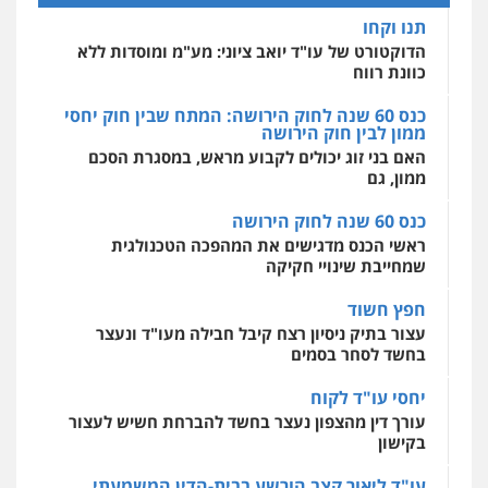
אחסון אתרים
תנו וקחו
מהירות
הגנה
גיבוי
תמיכה
שירותים
מקצועיים לעורכי דין
הדוקטורט של עו"ד יואב ציוני: מע"מ ומוסדות ללא
כוונת רווח
כנס 60 שנה לחוק הירושה: המתח שבין חוק יחסי
ממון לבין חוק הירושה
מרכז התחלה חדשה
האם בני זוג יכולים לקבוע מראש, במסגרת הסכם
אסירים
עבירות מין
שירותים מקצועיים
לעורכי דין
ממון, גם
0544500346
כנס 60 שנה לחוק הירושה
ראשי הכנס מדגישים את המהפכה הטכנולגית
שמחייבת שינויי חקיקה
חפץ חשוד
עצור בתיק ניסיון רצח קיבל חבילה מעו"ד ונעצר
בחשד לסחר בסמים
יחסי עו"ד לקוח
עורך דין מהצפון נעצר בחשד להברחת חשיש לעצור
בקישון
עו"ד ליאור קצב הורשע בבית-הדין המשמעתי