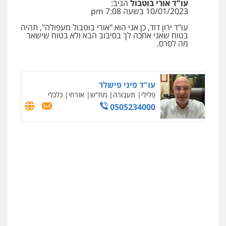
עו"ד אורי בוטבול
הגיב:
10/01/2023 בשעה 7:08 pm
עו"ד ירון דוד, כן אני הוא "אורי בוטבול מעפולה", תהיה
בטוח שאני אחכה לך בסיבוב הבא ולא בטוח שישאר
מה לסרס.
עו"ד פיני פישלר
פלילי
תעבורה
מח"ש
אזרחי
כלכלי
0505234000
ניר קידר – צלם
צילום עורכי דין
שירותים מקצועיים לעורכי
דין
0504578527
רונן הלל – מוניטין
מחיקת כתבות מגוגל ודחיקת אזכורים
שליליים
שירותים מקצועיים לעורכי דין
0522508109