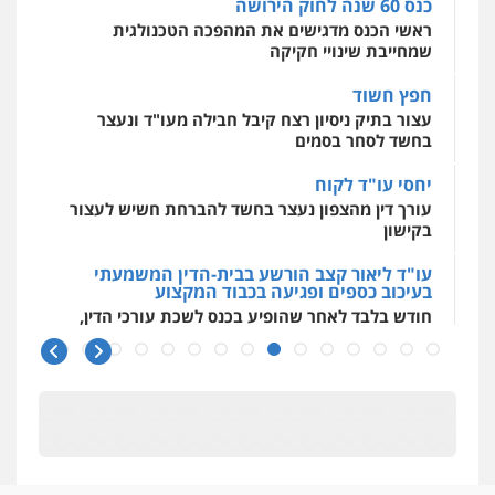
כנס 60 שנה לחוק הירושה
ראשי הכנס מדגישים את המהפכה הטכנולגית
שמחייבת שינויי חקיקה
חפץ חשוד
עצור בתיק ניסיון רצח קיבל חבילה מעו"ד ונעצר
בחשד לסחר בסמים
יחסי עו"ד לקוח
עורך דין מהצפון נעצר בחשד להברחת חשיש לעצור
בקישון
עו"ד ליאור קצב הורשע בבית-הדין המשמעתי
בעיכוב כספים ופגיעה בכבוד המקצוע
חודש בלבד לאחר שהופיע בכנס לשכת עורכי הדין,
קצב הורשע
10 מיליון
עורך-דין חשוד בהעלמת הכנסות והתחמקות ממס
רכישה
קטינים בסביבה מנוכרת