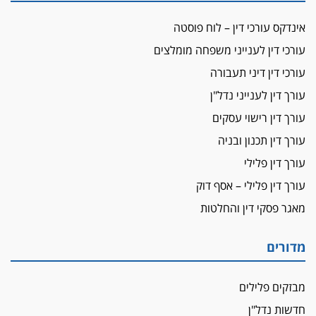
מאסר בפועל לעו"ד מהצפון שהגיש תביעות
אינדקס עורכי דין – לוח פוסטה
פיקטיביות בשם פלסטינים
עורכי דין לענייני משפחה מומלצים
על המידתיות
ביה"ד המשמעתי ביטל השעיה לצמיתות של
עורכי דין דיני תעבורה
עורכת-דין שהביעה שמחה ב-7 באוקטובר
עורך דין לענייני נדל"ן
אשם
עורך דין רישוי עסקים
עו"ד הלל בבייב הורשע בהונאת עשרות לקוחות,
עורך דין תכנון ובניה
ההסדר: 7-9 שנות מאסר
עורך דין פלילי
דין ומקרקעין
עורך דין פלילי – אסף דוק
עורך דין ברמת השרון נחקר בחשד למרמה בעסקת
נדל"ן
מאגר פסקי דין והחלטות
"אני מכינה 5-6 ג'וינטים ביום"
תובעת משטרתית פוטרה בחשד לעישון סמים
מדורים
שנחשף בפעילות בלשים בטלגרם
לא בכל יום
מבזקים פלילים
עו"ד שרון נהרי חיתן את בנו הבכור דניאל
חדשות נדל"ן