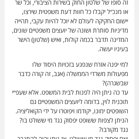
זה סופו של שלטון החוק בשירות הציבורי, וכל שר
או מנכ״ל יקבלו כל חוות דעת משפטית שירצו,
יישום החקיקה לעולם לא יוכל להיות עקבי, תהייה
מדיניות סותרת ושונה של יועצים משפטיים שונים,
המדינה תדבר בכמה קולות, ואיש (שלטון) הישר
בעיניו יעשה.
למי יפנה אזרח שנפגע בזכויות היסוד שלו
מפעולות משרדי הממשלה (אגב, זה קורה כדבר
שבשגרה)?
עד כה ניתן היה לפנות לבית המשפט. אלא שעפ״י
תוכנית לוין, בדומה ליועצים המשפטיים גם
השופטים ימונו, יקודמו ויפוטרו על ידי הקואליציה.
הניתן לצפות ששופט יפסוק נגד מי ששולט בו?
נגד מקורבו?
ואם יפסוק נגד מי ששולט, אז ניתן יהיה להתגבר