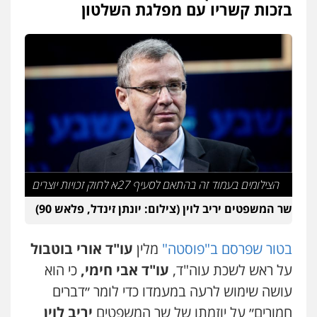
בזכות קשריו עם מפלגת השלטון
הצילומים בעמוד זה בהתאם לסעיף 27א לחוק זכויות יוצרים
שר המשפטים יריב לוין (צילום: יונתן זינדל, פלאש 90)
בטור שפרסם ב"פוסטה"
מלין
עו"ד אורי בוטבול
על ראש לשכת עוה"ד,
עו"ד אבי חימי,
כי הוא
עושה שימוש לרעה במעמדו כדי לומר ״דברים
חמורים״ על יוזמתו של שר המשפטים
יריב לוין