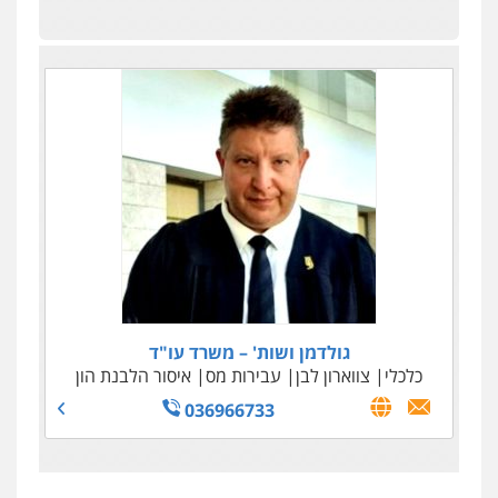
גולדמן ושות' – משרד עו"ד
כלכלי
צווארון לבן
עבירות מס
איסור הלבנת הון
036966733