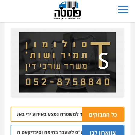
כל המבזקים
מוכר למשטרה נפצע באירוע ירי באשדוד
07.08 | 10:32
09.08 | 01:04
צווארון לבן
כתב אישום: יו"ר ש"ס לשעבר בחיפה וסינדיקאט ההלוואות של 