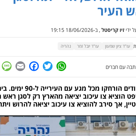
 העיר
 ידי
זיו קריסטל
, ב-18/06/2026 19:15
ת
עו"ד ציון שמעון
עו"ד יובל זמר
נהריה
e
cebook
mail
WhatsApp
Twitter
בה עם חברים
החשודים הורחקו מכל מגע עם העירייה ל-90 ימים
ט הוציא צו עיכוב יציאה מהארץ רק לסגן ראש ה
ין, אך סירב להוציא צו עיכוב יציאה להרוש ויתח