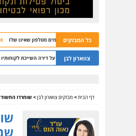
כל המבזקים
הצהר
04.08 | 16:32
צווארון לבן
קץ שני מיליון שקל על דירה השייכת לקוחותיו
ח
03.08 | 19:52
דף הבית
>
מבזקים צווארון לבן
>
שוחררו החשודים
שוח
שמו