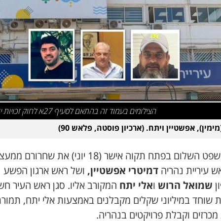
הצילומים בעמוד זה בהתאם לסעיף 27א לחוק זכויות יוצרים
ימין), אפשטיין ויתח. (ארכיון פוסטה, פלאש 90)
בית משפט השלום בפתח תקוה אישר (18 יוני) את שחרור
ש עיריית נהריה
דמיטרי אפשטיין,
ושל ראש ארגון הפשע
ן
שמואל הרוש
ו
אלי
יתח
המקורב אליו. סגן ראש העיר חש
 שוחד במיליוני שקלים מקבלנים באמצעות אלי יתח, תמור
מכרזים וקבלת פרויקטים בנהריה.