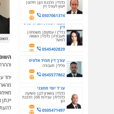
כלכלית
עבירות מס
הלבנת
הון
0505471497
גיל דביר – משרד עורכי
דין
פלילי
פשיעה כלכלית
השופט
צווארון לבן
0506217771
השופט
עו"ד אביגדור פלדמן
וההרח
פלילי
אסירים
צווארון לבן
זכויות אדם
אזרחי
0505345826
יחד ע
מהארץ 
עו"ד תמיר סולומון
מאימת 
פלילי
כלכלי
מיסים
הלבנת
הון
יינתן 
להעתיק
0528758840