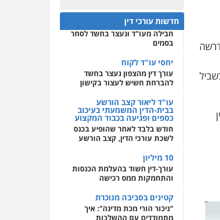
עו"ד רן כהן רוכברגר
חפץ חשוד
0522508109
דיני צבא
פלילי
צווארון לבן
חדשות עורכי דין
עצור בתיק ניסיון רצח קיבל
חבילה מעו"ד ונעצר בחשד לסחר
אחסון אתרים
בסמים
דרשה
מהירות
הגנה
גיבוי
שחר מנדלמן, שלומציון
תמיכה
שירותים מקצועיים
גבאי מנדלמן – משרד
לעורכי דין
יחסי עו"ד לקוח
עורכי דין
עורך דין מהצפון נעצר בחשד
שביל
פלילי
התמחות בייצוג
להברחת חשיש לעצור בקישון
בעבירות מין
מרכז התחלה חדשה
אסירים
עבירות מין
עו"ד ליאור קצב הורשע
0505522334
שירותים מקצועיים לעורכי
בבית-הדין המשמעתי בעיכוב
דין
כספים ופגיעה בכבוד המקצוע
עו"ד מוחמד סביחאת
חודש בלבד לאחר שהופיע בכנס
0544500346
פלילי
תעבורה
פשיעה
לשכת עורכי הדין, קצב הורשע
כלכלית
0525077716
10 מיליון
עורך-דין חשוד בהעלמת הכנסות
והתחמקות ממס רכישה
עו"ד יניב זוסמן
פלילי
כלכלי
פשיעה
קטינים בסביבה מנוכרת
חמורה
מעצרים וחקירות
"ניכור הורי מכת מדינה": איך
0525199949
מתמודדים עם ההשלכות