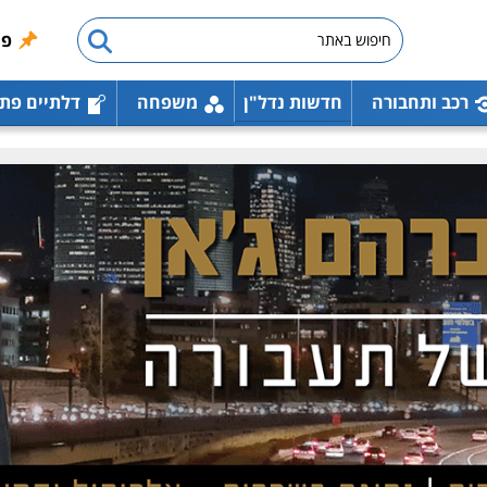
פו
רכב ותחבורה
חדשות נדל"ן
משפחה
דלתיים פת