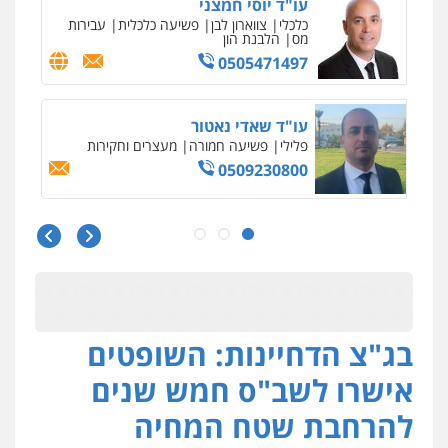
עו"ד אלון ארז
פלילי
צבאי
סמים
אלימות במשפחה
צווארון
לבן
0507368203
שחר לדובסקי, עו"ד
פלילי
מעצרים וחקירות
עבירות המתה
עורכי
דין לענייני אסירים
0507913332
גיא זהבי משרד עורכי דין
פלילי
משפחה
503456449
בג"צ הדחיינות: השופטים
עו"ד איהאב ג'לג'ולי
פלילי
מעצרים וחקירות
עורכי דין לענייני
אישרו לשב"ס חמש שנים
אסירים
0505216700
להרחבת שטח המחיה