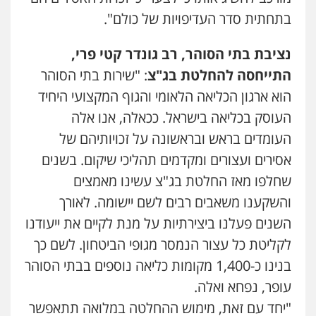
בתחתית סדר העדיפויות של כולם".
נציבת בתי הסוהר, רב גונדר קטי פרי,
התייחסה להחלטת בג"צ
: "שירות בתי הסוהר
הוא ארגון הכליאה הלאומי והגוף המקצועי היחיד
העוסק בכליאה בישראל. ככאלה, אנו אלה
העומדים בראש ובראשונה על זכויותיהם של
אסירים ועצורים ומקדמים תהליכי שיקום. בשנים
שחלפו מאז החלטת בג"צ עשינו מאמצים
והשקענו משאבים רבים לשם יישומה. לאורך
השנים פעלנו ביצירתיות על מנת לקיים את ייעודנו
לקליטת כל עצור הנמסר מגופי הביטחון. לשם כך
בנינו כ-1,400 מקומות כליאה נוספים בבתי הסוהר
עו"ד אייל אביטל
פלילי
פשיעה חמורה
מעצרים וחקירות
עופר, נפחא ואלה.
0544712201
"יחד עם זאת, מימוש ההחלטה במלואה תתאפשר