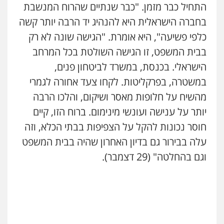
התחיל כבר מזמן. "כבר שנתיים שהרוח המנשבת
בחברה הישראלית היא להנהיג יד הרבה יותר קשה
עו"ד שלומי שרון
כלפי פשיעה", היא אומרת. "הגישה שונה לא רק
פלילי
צבאי
מעצרים וחקירות
בבית המשפט, זו הגישה השולטת בכל המרחב
0547342002
הישראלי. בכנסת, במשרד לביטחון פנים,
במשטרה, בפרקליטות. לקחו צעד אחורה לגמרי
עו"ד אייל בסרגליק
פלילי
כלכלי
צווארון לבן
עורכי דין לענייני
מהשיח על חלופות מאסר ושיקום, והלכו הרבה
אסירים
אזרחי
נדל"ן / עסקים
יותר על ענישה ועונשי מינימום. ברוח הזו, קיים
0528488515
חוסר נכונות להקל על הצפיפות בבתי הכלא, וזה
עו"ד זוהר ארבל
עלה בבירור גם בדיון האחרון שהיה בבית המשפט
פלילי
פשיעה חמורה
מעצרים וחקירות
וגם בהחלטה" (29 דצמבר).
קטינים
0538788878
עו"ד אסף דוק
פלילי
עבירות מין
סמים והימורים
פשיעה
חמורה
חקירות ומעצרים
צווארון לבן והונאה