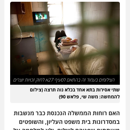
עו"ד שלי גורביץ – לוי
משפט פלילי
פשיעה חמורה
מעצרים
וחקירות
צבאי
תעבורה
0544218336
משרד עורכי דין חן ברוך
פלילי
דיני תעבורה
מעצרים וחקירות
0505078733
עו"ד קארין לגטיוי
הצילומים בעמוד זה בהתאם לסעיף 27א לחוק זכויות יוצרים
פלילי
פשיעה חמורה
מעצרים וחקירות
0507446995
שתי אסירות בתא אחד בכלא נוה תרצה (צילום
להמחשה: משה שי, פלאש 90)
אבי אמר משרד עורכי דין
האם רוחות הממשלה הנכנסת כבר מנשבות
פלילי
משפחה
אזרחי מסחרי
0502130230
במסדרונות בית משפט העליון, והשופטים