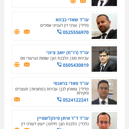
עו"ד שאדי כבהא
פלילי
עורכי דין לענייני אסירים
0525556970
עו"ד (רו"ח) יואב ציוני
עבירות מס
הלבנת הון
שומות וערעורי מס
0505430819
עו"ד פאדי בראנסי
פלילי
צווארון לבן
עבירות בטחוניות
מעצרים
וחקירות
0524122241
עו"ד ד"ר איתן פינקלשטיין
כלכלי
הלבנת הון
חילוט
ייעוץ לעורכי דין