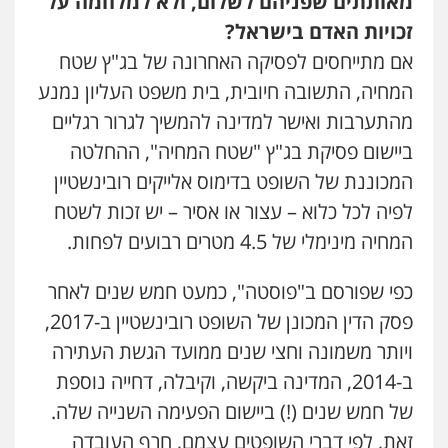
מאותתים שפניהם לשלום, ולא למלחמה על
זכויות האדם בישראל?
עו"ד אילן אלימלך
פלילי
פשיעה חמורה
תעבורה
אסירים
אם מתייחסים לפסיקה האחרונה של בג"ץ שטח
0522992110
המחיה, התשובה חיובית, בית משפט העליון נמנע
מהתערבות ואישר למדינה להמשיך לגרור רגליים
עו"ד יוסי חמצני
ביישום פסיקת בג"ץ "שטח המחיה", ההחלטה
כלכלי
צווארון לבן
פשיעה כלכלית
עבירות
מס
הלבנת הון
המכוננת של השופט בדימוס אלייקים רובינשטיין
0505471497
לפיה לכל כלוא – עצור או אסיר – יש זכות לשטח
המחיה מינימלי של 4.5 מטרים רבועים לפחות.
עו"ד שאדי נאטור
פלילי
פשיעה חמורה
מעצרים וחקירות
כפי שפורסם ב"פוסטה", כמעט חמש שנים לאחר
0509230800
פסק הדין המכונן של השופט רובינשטיין ב-2017,
ויותר משמונה וחצי שנים ממועד הגשת העתירה
משרד עורכי דין פארס פלאח
ב-2014, המדינה ביקשה, וקיבלה, דחייה נוספת
פלילי
צבאי
צווארון לבן והונאה
ביטוח לאומי
של חמש שנים (!) ביישום הפעימה השנייה שלה.
0549911449
זאת, לפי דברי השופטים עצמם, חרף העובדה