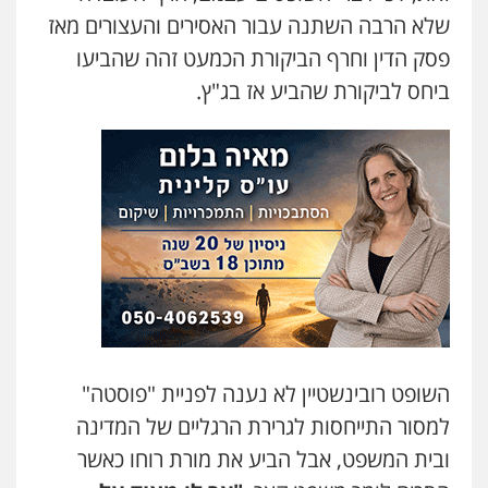
שלא הרבה השתנה עבור האסירים והעצורים מאז
עו"ד יניב זוסמן
פסק הדין וחרף הביקורת הכמעט זהה שהביעו
פלילי
כלכלי
פשיעה חמורה
מעצרים
וחקירות
ביחס לביקורת שהביע אז בג"ץ.
0525199949
עו"ד אסף גונן
פלילי
פשע חמור
תעבורה
צבא
מעצרים
וחקירות
0542255161
גל דהן – משרד עורך דין פלילי
פלילי
פשיעה חמורה
סמים
מעצרים
וחקירות
0544723840
השופט רובינשטיין לא נענה לפניית "פוסטה"
עו"ד ראוף נג'אר
למסור התייחסות לגרירת הרגליים של המדינה
פלילי
עורכי דין לענייני אסירים
מעצרים
סמים
רכוש
ובית המשפט, אבל הביע את מורת רוחו כאשר
0548009246