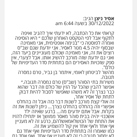
עו"ד אבי כהן
אסיר ניצן
הגיב:
פלילי
פשיעה חמורה
קטינים
אלימות
30/12/2022 בשעה 6:44 am
סמים
עבירות מין
0523647066
קראתי את כל הכתבה, לא ידעתי איך להגיב ואיפה
לתקוף אבל לפי הטקסט האחרון שלכם ״ היא הוסיפה
ואמרה לפוסטה כי "בנימה אופטימית, אני מאמינה
שבסוף יהיה 4.5 מטר לאסיר. אני יודעת שגם שב"ס
ויקי שמואל – משרד עו"ד
רוצים את זה, אני מאמינה שכולם מעוניינים ביעד הזה,
פלילי
משפט פלילי
ואני גם יודעת שזה מורכב להשיג אותו. אבל לצערי, אין
ספק שזכויות האסירים הם בתחתית סדר העדיפויות של
0528959600
כולם".
מהשר לביטחון לאומי, איתמר בן גביר, טרם נמסרה
תגובה.
משירות בתי הסוהר (שב"ס) טרם נמסרה תגובה.״
קורל קרוז – עורך דין פלילי
אפשר להבין שהכל על הזין של כולם וזה דבר שהוא
כבר נצרך זה לא משהו שאפשר לסבול להיות דבוק
משפט פלילי
לתחת של אסיר אחר,
0545437431
זה אולי קצת מורכב לשנות דבר כזה אבל זה בהחלט
אפשרי וזה בהחלט בהחלט נצרך… ניתן לשנות את זה
בקלות. אבל אתם יודעים מה… ברגע שאיזה ילד
אשכנזי יהיה בבית סוהר מאסר ממושך אז יתחילו להזיז
עו"ד עלי סעדי
את התחת של הכושלאמאשלהם, כרגע זה לא מעניין
פלילי
פשיעה חמורה
ליווי וייצוג בחקירות
אף אחד ולאף אחד אין קול להשמיע את זה.
ומעצרים
כמו שאמרו זה בתחתית סדר העדיפויות ואף אחד גם
לא ימסור תגובה כי זה לא מעניין אף אחד, ואף אחד גם
0508824984