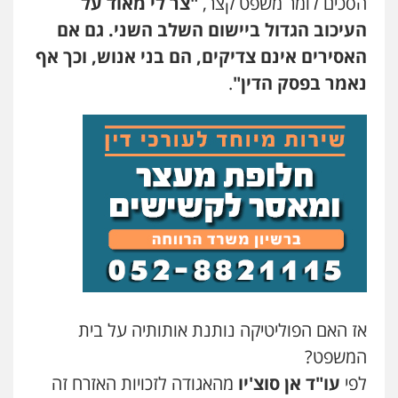
הסכים לומר משפט קצר,
"צר לי מאוד על
העיכוב הגדול ביישום השלב השני. גם אם
עו"ד אלון ארז
האסירים אינם צדיקים, הם בני אנוש, וכך אף
פלילי
צבאי
סמים
אלימות במשפחה
צווארון
לבן
נאמר בפסק הדין"
.
0507368203
שחר לדובסקי, עו"ד
פלילי
מעצרים וחקירות
עבירות המתה
עורכי
דין לענייני אסירים
0507913332
גיא זהבי משרד עורכי דין
פלילי
משפחה
503456449
אז האם הפוליטיקה נותנת אותותיה על בית
עו"ד איהאב ג'לג'ולי
המשפט?
פלילי
מעצרים וחקירות
עורכי דין לענייני
אסירים
לפי
עו"ד אן סוצ'יו
מהאגודה לזכויות האזרח זה
0505216700