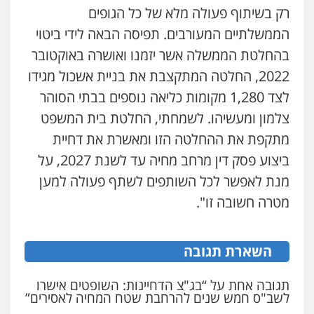
רק בשיתוף פעולה מלא של כל הגופים
עו"ד רונן בנדל
הממשלתיים המעורבים. תפיסה הבאה לידי ביטוי
משפט פלילי
פשיעה חמורה
פלילי
בהחלטת הממשלה אשר יזמנו ואושרה באוקטובר
0524282442
2022, החלטה המתקצבת את בניית אשכול מגידו
לצד 1,280 מקומות כליאה נוספים בבתי הסוהר
כבריאן, מזר – משרד עורכי דין
צלמון ומעשיהו. לשמחתי, החלטת בית המשפט
פלילי
מעצרים וחקירות
מתקפת את ההחלטה הזו ומאשרת את דחיית
0543986802
ביצוע פסק דין מרחב מחיה עד לשנת 2027, על
מנת לאפשר לכל השותפים לשתף פעולה למען
עו"ד בועז קניג
מטרה חשובה זו".
פלילי
משפחה
כלכלי
צבאי
0507003001
השארת תגובה
מנשה, אלמוג – עורכי דין
פלילי
עבירות תנועה
צווארון לבן
תעבורה
תגובה אחת על “בג"צ הדחיינות: השופטים אישרו
עורכי דין לענייני אסירים
מעצרים וחקירות
לשב"ס חמש שנים להרחבת שטח המחיה לאסירים”
0546470989