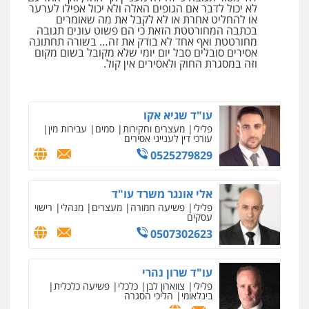
לא יכול לדבר אם הגופים האלה ולא יכול אפילו לערער
או להחליט אחרת או לא לקבל את מה שאומרים
בכתבה המחורטטת הזאת כי הם פשוט עונים תגובה
עו"ד תומר בנישתי
מחורטטת ואף אחד לא בודק את זה… בשורה תחתונה
פלילי
מעצרים וחקירות
צווארון לבן
פשיעה
אסירים סובלים סבל יום יומי שלא מקובל בשום מקום
חמורה
וזה במסגרת החוק ולאסירים אין קול.
0546657865
עו"ד שגיא אקו
פלילי
מעצרים וחקירות
סמים
עבירות מין
עורכי דין לענייני אסירים
0525279829
אלי אונגר משרד עו"ד
פלילי
פשיעה חמורה
מעצרים
מנהלי
רישוי
עסקים
0507302623
עו"ד שרון נהרי
פלילי
צווארון לבן
כלכלי
פשיעה כלכלית
בינלאומי
הליכי הסגרה