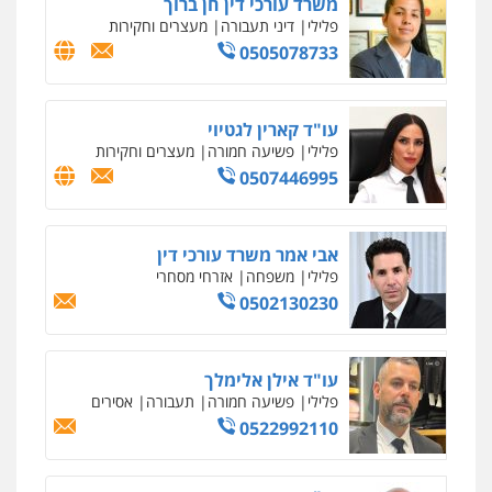
פלילי
כלכלי
פשיעה חמורה
מעצרים
וחקירות
0525199949
עו"ד אסף גונן
פלילי
פשע חמור
תעבורה
צבא
מעצרים
וחקירות
0542255161
גל דהן – משרד עורך דין פלילי
פלילי
פשיעה חמורה
סמים
מעצרים
וחקירות
0544723840
עו"ד ראוף נג'אר
פלילי
עורכי דין לענייני אסירים
מעצרים
סמים
רכוש
0548009246