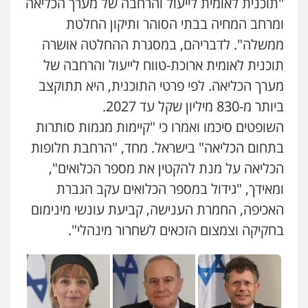
"תוכנית לאומית לייעול והרחבה של מערך הכליאה
ומרחב המחיה בבתי הסוהר ותיקון החלטת
ממשלה". לדבריהם, במסגרת ההחלטה אושרה
תוכנית לאומית ארוכת-טווח לייעול והרחבה של
מערך הכליאה. לפי פרטי התוכנית, היא תתוקצב
ביותר מ-830 מיליון שקל עד 2027.
השופטים סיכמו ואמרו כי "קיימות מגמות סותרות
בתחום הכליאה" בישראל. מחד, "הרחבת חלופות
הכליאה על מנת להקטין את מספר הכלואים",
ומאידך, "גידול במספר הכלואים עקב הגברת
האכיפה, החמרת הענישה, קביעת עונשי מינימום
בחקיקה וצמצום הזכאים לשחרור מינהלי".