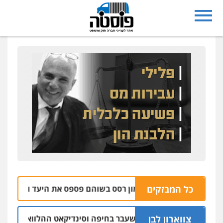
כל המבזקים
הבהרה: רימון רסס בשוהם פספס את היעד ופגע בבית של אזרח
צווארון לבן
ום: יו"ר ש"ס לשעבר בחיפה וסינדיקאט ההלוואות של משפחת הר