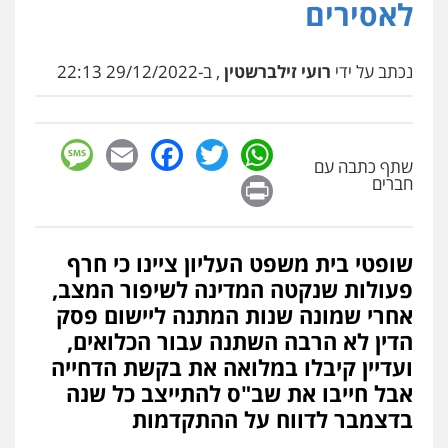
לאסירים
עו"ד שלומי שרון
פלילי
צבאי
מעצרים וחקירות
0547342002
נכתב על ידי
רועי זילברשטין
, ב-29/12/2022 22:13
עו"ד אייל בסרגליק
sage
Facebook
Email
WhatsApp
Twitter
פלילי
כלכלי
צווארון לבן
עורכי דין לענייני
אסירים
אזרחי
נדל"ן / עסקים
שתף כתבה עם
Print
חברים
0528488515
עו"ד זוהר ארבל
שופטי בית משפט העליון ציינו כי חרף
פלילי
פשיעה חמורה
מעצרים וחקירות
קטינים
פעולות שנקטה המדינה לשיפור המצב,
0538788878
אחרי שמונה שנות המתנה ליישום פסק
הדין לא הרבה השתנה עבור הכלואים,
עו"ד אסף דוק
ועדיין קיבלו במלואה את בקשת הדחייה
פלילי
עבירות מין
סמים והימורים
פשיעה
אבל חייבו את שב"ס להתייצב כל שנה
חמורה
חקירות ומעצרים
צווארון לבן והונאה
0526885006
בדצמבר לדווח על ההתקדמות