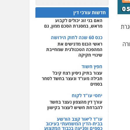
עו"ד גיורא זילברשטיין
כנס 60 שנה לחוק הירושה:
פלילי
פשיעה חמורה
המתח שבין חוק יחסי ממון
0522508109
חדשות עורכי דין
מעצרים וחקירות
לבין חוק הירושה
0505212444
האם בני זוג יכולים לקבוע
אחסון אתרים
גרת
מראש, במסגרת הסכם ממון, גם
מהירות
הגנה
גיבוי
תמיכה
שירותים מקצועיים
עו"ד אסף גונן
לעורכי דין
כנס 60 שנה לחוק הירושה
פלילי
פשע חמור
תעבורה
חורה
ראשי הכנס מדגישים את
צבא
מעצרים וחקירות
המהפכה הטכנולגית שמחייבת
מרכז התחלה חדשה
שינויי חקיקה
0542255161
אסירים
עבירות מין
שירותים מקצועיים לעורכי
חפץ חשוד
דין
גל דהן – משרד עורך דין
עצור בתיק ניסיון רצח קיבל
פלילי
חבילה מעו"ד ונעצר בחשד לסחר
0544500346
פלילי
פשיעה חמורה
בסמים
סמים
מעצרים וחקירות
0544723840
יחסי עו"ד לקוח
עורך דין מהצפון נעצר בחשד
גיל פרידמן – משרד עו"ד
להברחת חשיש לעצור בקישון
פלילי
צווארון לבן
מעצרים
וחקירות
מחיקת רישום פלילי
עו"ד ליאור קצב הורשע
בבית-הדין המשמעתי בעיכוב
0503366733
כספים ופגיעה בכבוד המקצוע