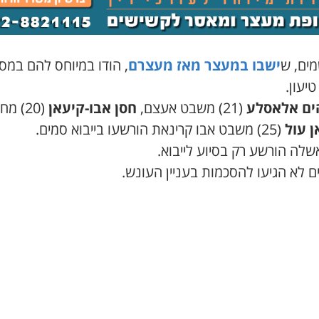
ים, ש
ישבו במעצר מאז מעצרם
, הודו במיוחס להם במס
יעון.
ים אלאסלע
(21) משבט אעצם,
חסן אבו-קיעאן
(20) מ
ן עול
(25) משבט אבו קרינאת הורשעו בייבוא סמים.
שלה הורשע רק בסיוע לייבוא.
 לא הגיעו להסכמות בעניין העונש.