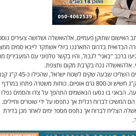
תב האישום שתוקן פעמיים, אלהואשלה ושלושה צעירים נוספ
רה הבדואית בדרום התארגנו ביולי אשתקד לייבא סמים ממצר
עו ברכב "באגי" לגבול, והיו בקשר טלפוני עם המעבירים מ
. אלהואשלה נכח בקרבת מקום ותצפת.
המצרים השליכו שבעה שקים לשטח ישראל, 
כ-32 ק"ג חשיש וכ-800 גרם אופיום. כוחות משטרה פתחו במרד
ה. הבאגי בו נסעו הנאשמים התהפך על צדו והסמים נפלו
הם המשיכו לברוח רגלית אך נתפסו על ידי שוטרים וחיילים.
שלה הצליח לברוח אך נתפס מספר ימים לאחר מכן בדירת
.