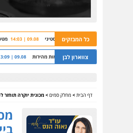
עפר שירה למוות בפלסטיני
כל המבזקים
מטען חבלה התפוצץ ב
09.08 | 14:03
י סף האכיפה במצלמות מהירות
צווארון לבן
חשד: שכר סווי
09.08 | 13:09
דף הבית
>
מחלק סמים
>
מכונית יוקרה תוחזר 
מכו
ביי