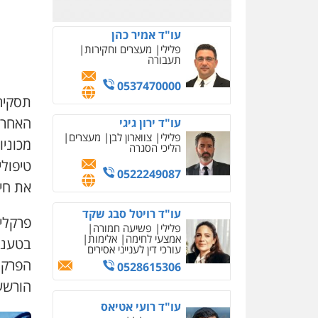
0523823782
עו"ד אמיר כהן
פלילי
מעצרים וחקירות
תעבורה
0537470000
תסקיר
עו"ד ירון גיגי
פלילי
צווארון לבן
מעצרים
מכוני
הליכי הסגרה
טיפול
0522249087
את חי
עו"ד רויטל סבג שקד
פרקלי
פלילי
פשיעה חמורה
אמצעי לחימה
אלימות
בטענה
עורכי דין לענייני אסירים
הפרקלי
0528615306
הורשע
עו"ד רועי אטיאס