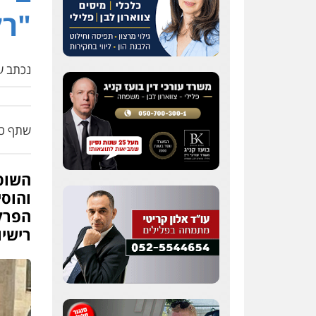
"רק
נכתב על
שתף כת
השופ
הפרק
רישיו