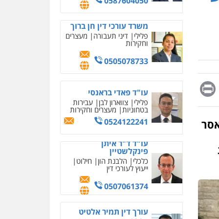
0587604050
מחיקת כתבות מגוגל
ודחיקת אזכורים שליליים
שירותים מקצועיים לעורכי
משרד עורכי דין חן ברוך
דין
פלילי
דיני תעבורה
מעצרים
וחקירות
0522508109
0505078733
אחסון אתרים
מהירות
הגנה
גיבוי
תמיכה
שירותים מקצועיים
Messag
Print
Fa
E
לעורכי דין
עו"ד פאדי בראנסי
פלילי
צווארון לבן
עבירות
בטחוניות
מעצרים וחקירות
מרכז התחלה חדשה
0524122241
אסר
אסירים
עבירות מין
שירותים מקצועיים לעורכי
עו"ד ד"ר איתן
דין
פינקלשטיין
0544500346
כלכלי
הלבנת הון
חילוט
ייעוץ לעורכי דין
מאיה בלום, עו"ס,
טיפול ושיקום
0507061374
טיפול בהתמכרויות
שירותים מקצועיים לעורכי
איומים כתובים
דין
עורך דין תמיר אלטיט
תושב סכנין חשוד ששלח הודעות