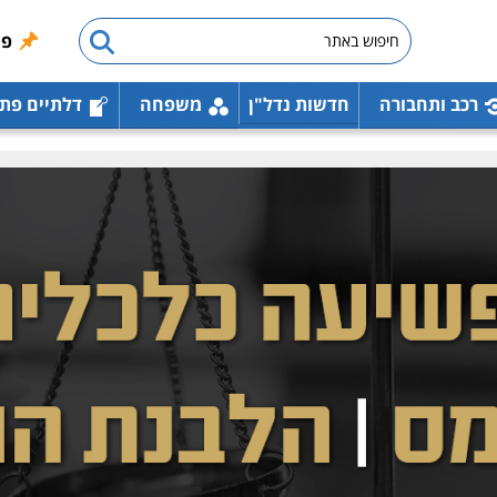
פו
רכב ותחבורה
חדשות נדל"ן
משפחה
דלתיים פת