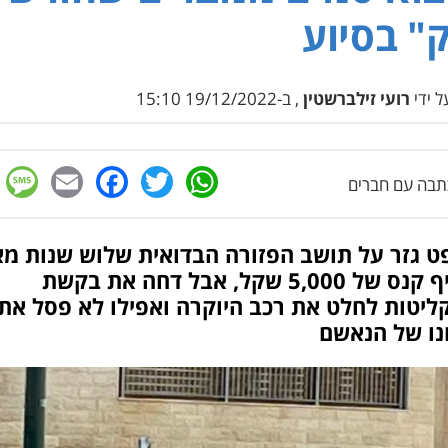
" בסיוע
 ידי
רועי זילברשטין
, ב-19/12/2022 15:10
e
cebook
mail
WhatsApp
Twitter
בה עם חברים
ט גזר על תושב הפזורה הבדואית שלוש שנות מ
והוסיף קנס של 5,000 שקל, אבל דחה את בקשת
ליטות לחלט את רכב היוקרה ואפילו לא פסל את
נו של הנאשם