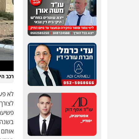
עו"ד אלון קריטי
פלילי
כלכלי
אלימות
סמים
מעצרים
0525544654
שני אלגרבלי – משרד
רכב הי
עורכי דין
פלילי
עורכי דין לענייני
אסירים
תעבורה
לא פע
0507120031
לצורך
עו"ד רונן בנדל
פשיעה
משפט פלילי
פשיעה
חמורה
פלילי
בשנה 
אותם 
0524282442