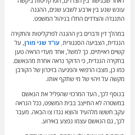
לאחר שבגישור בין הצדדים, הפרקליטות ביקשה
עונש שנע בין ארבע לשבע שנים, ההגנה
התנגדה והצדדים החלו בניהול המשפט.
במהלך דין ודברים בין ההגנה לפרקליטות והחקירה
הנגדית, הצביעה הסנגורית
,
עו"ד שני מורן,
על
קשיים ראייתיים. כך למשל, אחד מעדי הראיה טען
בחקירה הנגדית, כי הדוקר נראה אחרת מהנאשם.
כמו כן, מצבו הרפואי והפגיעה בזיכרון של הקורבן
מקשה על זיהוי של מי שתקף אותו.
בנוסף לכך, העד המרכזי שהפליל את הנאשם
במשטרה לא התייצב בבית המשפט, ככל הנראה
עקב חששו מלהעיד והוצא נגדו צו הבאה. מעבר
לכך, גם הנאשם עצמו נפצע באירוע.
עו"ד אייל אביטל
פלילי
פשיעה חמורה
מעצרים וחקירות