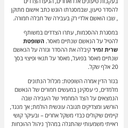
בעקבות טיעונים אלו ואחרים, הגיעו הצדדים
0544712201
להסדר טיעון, שבמסגרתו הוגש כתב אישום מתוקן
, שבו הואשם אלדי רק בעבירה של חבלה חמורה.
עו"ד רונן בנדל
משפט פלילי
פשיעה חמורה
פלילי
במסגרת ההסכמות, עתרו הצדדים במשותף
0524282442
להטיל על הנאשם שנתיים מאסר.
השופטת
שרית זמיר
קיבלה את ההסדר וגזרה על הנאשם
כבריאן, מזר – משרד עורכי דין
שנתיים מאסר בפועל, מאסר על תנאי ופיצוי בסך
פלילי
מעצרים וחקירות
20 אלף שקל.
0543986802
בגזר הדין אמרה השופטת: מכלול הנתונים
עו"ד בועז קניג
מלמדים, כי עסקינן במעשים חמורים של הנאשם
פלילי
משפחה
כלכלי
צבאי
הנמצאים על הצד המחמיר של העבירה שבה
0507003001
הורשע ומצדיקים תגובה עונשית הולמת; אך מנגד,
קיימים שיקולים כבדי משקל אחרים – ובעיקר קושי
מנשה, אלמוג – עורכי דין
ראייתי משמעותי שהתגלה במהלך ניהול ההוכחות
פלילי
עבירות תנועה
צווארון לבן
תעבורה