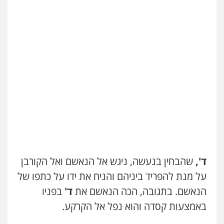
עו"ד ראוף נג'אר
פלילי
עורכי דין לענייני אסירים
מעצרים
סמים
רכוש
0548009246
דוד אפרים משרד עורכי דין
פלילי
צווארון לבן
מס הכנסה
מע"מ
0506209859
עדי כרמלי – חברת עו"ד
פלילי
כלכלי
עורכי דין לענייני אסירים
0525060666
ד',
שהבחין בנעשה, ניגש אל הנאשם ואל הקורבן
על מנת להפריד ביניהם והניח את ידו על כתפו של
גיא זהבי משרד עורכי דין
הנאשם. בתגובה, הכה הנאשם את
ד'
בפניו
פלילי
משפחה
503456449
באמצעות קסדה והוא נפל אל הקרקע.