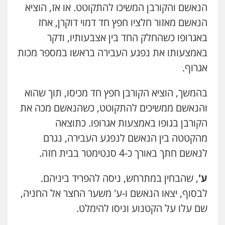
הנאשם והקורבן המשיכו להתקוטט. או אז, הוציא
עו"ד איהאב ג'לג'ולי
הנאשם מאזור חלציו חפץ חד דמוי דוקרן, אחז
פלילי
מעצרים וחקירות
עורכי דין לענייני
אסירים
באגרופו כשהחלק החד בין אצבעותיו, ודקר
0505216700
באמצעותו את נפגע העבירה בראשו במספר מכות
אגרוף.
אייל בן שושן, עורך דין פלילי
פלילי
מעצרים וחקירות
פשיעה חמורה
נוער
רישום פלילי
בהמשך, הוציא הקורבן חפץ חד מכיסו, תוך שהוא
0522763105
והנאשם ממשיכים להתקוטט, כשהנאשם מכה את
הקורבן בגופו באמצעות אגרופו. כתוצאה
עו"ד שלומי שרון
מהקטטה בין הנאשם לנפגע העבירה, נגרם
פלילי
צבאי
מעצרים וחקירות
לנאשם חתך באורך כ-4 סנטימטר בבית חזה.
0547342002
ע'
, שהבחין במתרחש, ניסה להפריד ביניהם.
עו"ד אלון קריטי
לבסוף, יצאו הנאשם ו-ע' משער החצר אל החניה,
פלילי
כלכלי
אלימות
סמים
מעצרים
שם עלו על הקטנוע וניסו להימלט.
0525544654