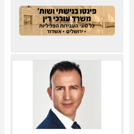
עו"ד איהאב ג'לג'ולי
פלילי
מעצרים וחקירות
עורכי דין לענייני
אסירים
0505216700
אייל בן שושן, עורך דין פלילי
פלילי
מעצרים וחקירות
פשיעה חמורה
נוער
רישום פלילי
0522763105
עו"ד שלומי שרון
פלילי
צבאי
מעצרים וחקירות
0547342002