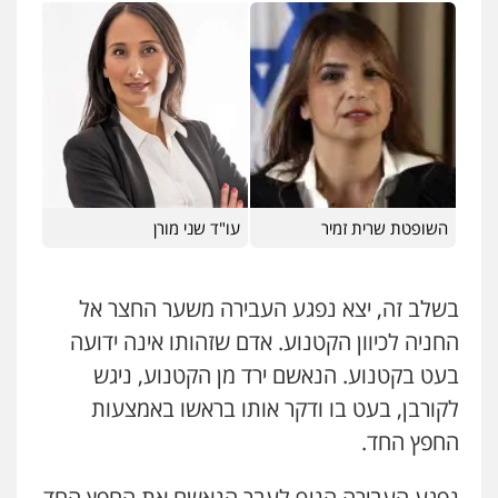
עו"ד דפנה לביא
משפחה
גישור
0507206063
עו"ד זוהר ארבל
פלילי
פשיעה חמורה
מעצרים וחקירות
קטינים
0538788878
השופטת שרית זמיר
עו"ד שני מורן
עו"ד אסף דוק
בשלב זה, יצא נפגע העבירה משער החצר אל
פלילי
עבירות מין
סמים והימורים
פשיעה
חמורה
חקירות ומעצרים
צווארון לבן והונאה
החניה לכיוון הקטנוע. אדם שזהותו אינה ידועה
0526885006
בעט בקטנוע. הנאשם ירד מן הקטנוע, ניגש
לקורבן, בעט בו ודקר אותו בראשו באמצעות
החפץ החד.
נפגע העבירה הניף לעבר הנאשם את החפץ החד