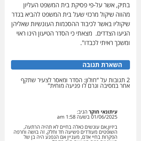
עורכי דין לענייני אסירים
מעצרים וחקירות
בתיק, אשר על-פי פסיקת בית המשפט העליון
0546470989
מהווה שיקול מרכזי שעל בית המשפט להביא בגדר
שיקוליו באשר לכיבוד ההסכמות העונשיות שאליהן
עו"ד אבי כהן
הגיעו הצדדים. מצאתי כי הסדר הטיעון הינו ראוי
פלילי
פשיעה חמורה
קטינים
אלימות
סמים
עבירות מין
ומשכך ראיתי לכבדו".
0523647066
השארת תגובה
ויקי שמואל – משרד עו"ד
פלילי
משפט פלילי
0528959600
2 תגובות על “חולון: הסדר ומאסר לצעיר שתקף
אחר במסיבה וגרם לו פגיעה מוחית”
קורל קרוז – עורך דין פלילי
משפט פלילי
עיתונאי חוקר
הגיב:
0545437431
01/06/2025 בשעה 1:58 am
ביזיון,אם עונשים כאלה בחיים לא תהיה הרתעה,
השופטים מעודדים פשיעה חד וחלק, זה בושה וחרפה
עו"ד עלי סעדי
הפקרות בחיי אדם, מעניין אם הנפגע היה בן של
פלילי
פשיעה חמורה
ליווי וייצוג בחקירות