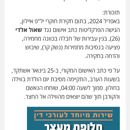
עו"ד קארין לגטיוי
פלילי
פשיעה חמורה
מעצרים וחקירות
תזכורת:
0507446995
באפריל 2024, בתום חקירת חוקרי יל"פ איילון,
הגישה הפרקליטות כתב אישום נגד
שאול
אלדי
משרד עורכי דין טאי שרקי
(26), בגין עבירות של חבלה בכוונה מחמירה,
פלילי
אסירים
תעבורה
מרב"ד
פציעה בנסיבות מחמירות (נשק קר), שיבוש
0547556464
והדחה בחקירה.
עו"ד אילן אלימלך
על פי כתב האישום המקורי, ב-25 בינואר אשתקד,
פלילי
פשיעה חמורה
תעבורה
אסירים
בשעות הערב, התקיימה מסיבת יום הולדת בווילה
0522992110
בחולון. סמוך לשעה 04:00, שוחחו הנאשם
והקורבן תוך שהם יוצאים מהווילה אל החצר.
עו"ד שאדי נאטור
פלילי
פשיעה חמורה
מעצרים וחקירות
0509230800