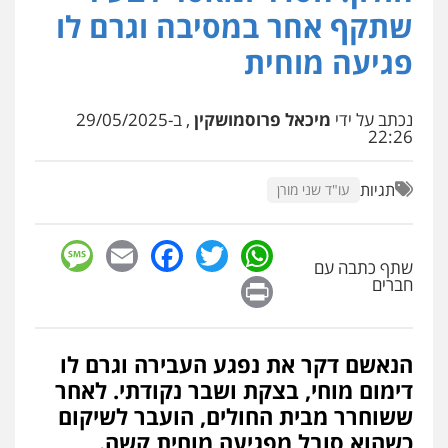
פלילי
מעצרים וחקירות
פשיעה חמורה
שתקף אחר במסיבה וגרם לו
נוער
רישום פלילי
0522763105
פגיעה מוחית
עו"ד שלומי שרון
נכתב על ידי
מיכאל פרוסמושקין
, ב-29/05/2025
פלילי
צבאי
מעצרים וחקירות
22:26
0547342002
תגיות
עו"ד שני מורן
עו"ד אלון קריטי
פלילי
כלכלי
אלימות
סמים
מעצרים
sage
Facebook
Email
WhatsApp
Twitter
0525544654
שתף כתבה עם
Print
חברים
עו"ד דפנה לביא
משפחה
גישור
הנאשם דקר את נפגע העבירה וגרם לו
0507206063
דימום מוחי, בצקת ושבר נקודתי. לאחר
ששוחרר מבית החולים, הועבר לשיקום
כשהוא סובל מפגיעה מוחית קשה.
עו"ד זוהר ארבל