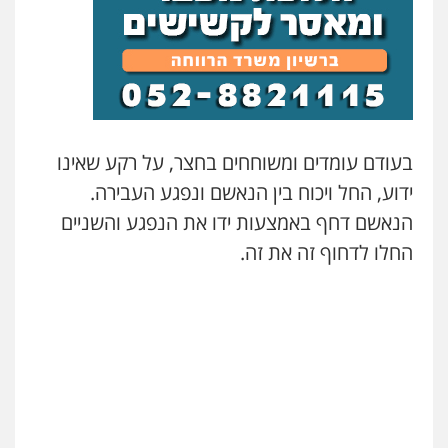
גיל דביר – משרד עורכי דין
פלילי
פשיעה כלכלית
צווארון לבן
0506217771
סלימאן אבו שעירה – משרד עורכי דין
פלילי
בטחוני
צבאי
נזיקין
בעודם עומדים ומשוחחים בחצר, על רקע שאינו
0547780927
ידוע, החל ויכוח בין הנאשם ונפגע העבירה.
הנאשם דחף באמצעות ידו את הנפגע והשניים
עו"ד אסף גונן
החלו לדחוף זה את זה.
פלילי
פשע חמור
תעבורה
צבא
מעצרים
וחקירות
0542255161
גל דהן – משרד עורך דין פלילי
פלילי
פשיעה חמורה
סמים
מעצרים
וחקירות
0544723840