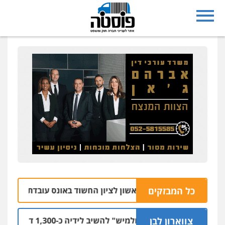
כל המבזקים
גן ראש עיריית ראשון לציון החשוד באונס עובדת עירייה
10.08 | 13:52
צווארון לבן
ה תובעת מ"חלמיש" להשיב לידיה כ-1,300 דירות שנבנו לטובת הציבור