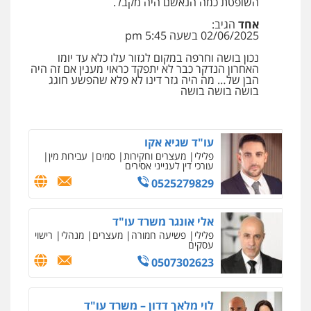
השופטת כמה הנאשם היה מקבל.
ומעצרים
אחד
הגיב:
0508824984
02/06/2025 בשעה 5:45 pm
נכון בושה וחרפה במקום לגזור עלו כלא עד יומו
עו"ד תומר בנישתי
האחרון הנדקר כבר לא יתפקד כראוי מענין אם זה היה
פלילי
מעצרים וחקירות
צווארון לבן
פשיעה
הבן של… מה היה גזר דינו לא פלא שהפשע חוגג
חמורה
בושה בושה בושה
0546657865
עו"ד שגיא אקו
פלילי
מעצרים וחקירות
סמים
עבירות מין
עורכי דין לענייני אסירים
0525279829
אלי אונגר משרד עו"ד
פלילי
פשיעה חמורה
מעצרים
מנהלי
רישוי
עסקים
0507302623
לוי מלאך דדון – משרד עו"ד