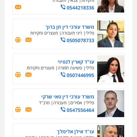
0547780927
עו"ד אסף גונן
פלילי
פשע חמור
תעבורה
צבא
מעצרים
וחקירות
0542255161
גל דהן – משרד עורך דין פלילי
פלילי
פשיעה חמורה
סמים
מעצרים
וחקירות
0544723840
עו"ד ראוף נג'אר
פלילי
עורכי דין לענייני אסירים
מעצרים
סמים
רכוש
0548009246
דוד אפרים משרד עורכי דין