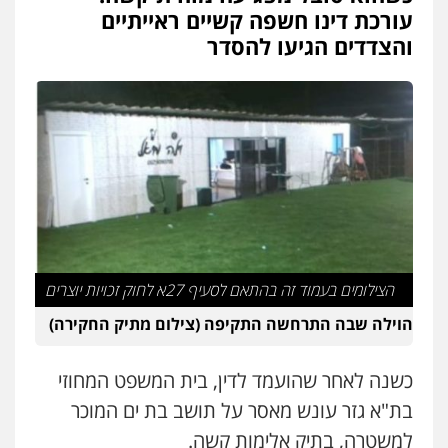
פלילי
פשיעה חמורה
מעצרים וחקירות
עורכת דינו חשפה קשיים ראייתיים
קטינים
והצדדים הגיעו להסדר
0538788878
עו"ד אסף דוק
פלילי
עבירות מין
סמים והימורים
פשיעה
חמורה
חקירות ומעצרים
צווארון לבן והונאה
0526885006
עו"ד שלי גורביץ – לוי
משפט פלילי
פשיעה חמורה
מעצרים
וחקירות
צבאי
תעבורה
0544218336
הצילומים בעמוד זה בהתאם לסעיף 27א לחוק זכויות יוצרים
הוילה שבה התרחשה התקיפה (צילום מתיק החקירה)
משרד עורכי דין חן ברוך
פלילי
דיני תעבורה
מעצרים וחקירות
כשנה לאחר שהועמד לדין, בית המשפט המחוזי
0505078733
בת"א גזר עונש מאסר על תושב בת ים המוכר
למשטרה, בתיק אלימות קשה.