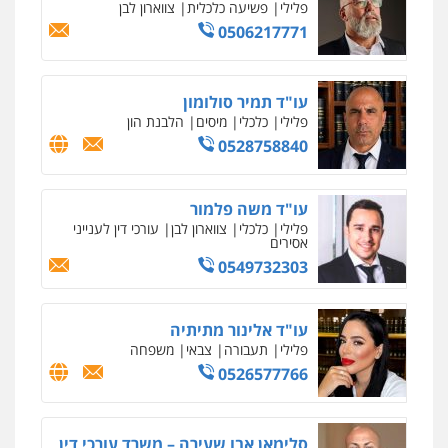
פלילי
פשיעה כלכלית
צווארון לבן
0506217771
עו"ד תמיר סולומון
פלילי
כלכלי
מיסים
הלבנת הון
0528758840
עו"ד משה פלמור
פלילי
כלכלי
צווארון לבן
עורכי דין לענייני
אסירים
0549732303
עו"ד אלינור מתיתיה
פלילי
תעבורה
צבאי
משפחה
0526577766
סלימאן אבו שעירה – משרד עורכי דין