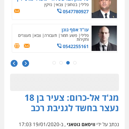
פלילי
בטחוני
צבאי
נזיקין
0547780927
עו"ד אסף גונן
פלילי
פשע חמור
תעבורה
צבא
מעצרים
וחקירות
0542255161
גל דהן – משרד עורך דין פלילי
פלילי
פשיעה חמורה
סמים
מעצרים
וחקירות
0544723840
מג'ד אל-כרום: צעיר בן 18
עו"ד ראוף נג'אר
פלילי
עורכי דין לענייני אסירים
מעצרים
נעצר בחשד לגניבת רכב
סמים
רכוש
0548009246
נכתב על ידי
וויסאם גוטאני
, ב-19/01/2020 17:03