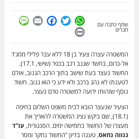
דוד אפרים משרד עורכי דין
פלילי
צווארון לבן
מס הכנסה
מע"מ
0506209859
sage
Facebook
Email
WhatsApp
Twitter
שתף כתבה עם
Print
חברים
עדי כרמלי – חברת עו"ד
פלילי
כלכלי
עורכי דין לענייני אסירים
0525060666
המשטרה עצרה צעיר בן 18 ללא עבר פלילי ממג'ד
אל-כרום, בחשד שגנב רכב בכפר (שישי, 17.1).
גיא זהבי משרד עורכי דין
החשוד נעצר בעת שישב בתוך הרכב הגנוב, אולם
פלילי
משפחה
לטענתו לא נהג ברכב ולא ידע כי הוא גנוב. חשוד
503456449
נוסף שזהותו ידועה למשטרה טרם נעצר.
עו"ד איהאב ג'לג'ולי
הצעיר שנעצר הובא לבית משפט השלום בחיפה
פלילי
מעצרים וחקירות
עורכי דין לענייני
(18.1), שם ביקש נציג המשטרה להאריך את
אסירים
0505216700
מעצרו של החשוד בחמישה ימים. הסנגורית,
עו"ד
גנווה נחאס
, טענה בדיון "החשוד נחקר ומסר