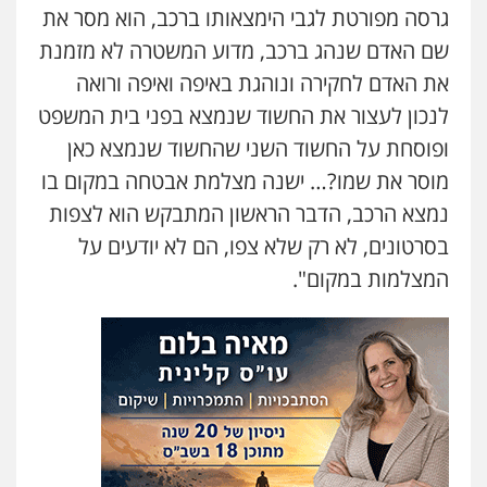
אייל בן שושן, עורך דין פלילי
גרסה מפורטת לגבי הימצאותו ברכב, הוא מסר את
פלילי
מעצרים וחקירות
פשיעה חמורה
נוער
רישום פלילי
שם האדם שנהג ברכב, מדוע המשטרה לא מזמנת
0522763105
את האדם לחקירה ונוהגת באיפה ואיפה ורואה
לנכון לעצור את החשוד שנמצא בפני בית המשפט
עו"ד שלומי שרון
ופוסחת על החשוד השני שהחשוד שנמצא כאן
פלילי
צבאי
מעצרים וחקירות
מוסר את שמו?… ישנה מצלמת אבטחה במקום בו
0547342002
נמצא הרכב, הדבר הראשון המתבקש הוא לצפות
בסרטונים, לא רק שלא צפו, הם לא יודעים על
עו"ד אלון קריטי
המצלמות במקום".
פלילי
כלכלי
אלימות
סמים
מעצרים
0525544654
עו"ד זוהר ארבל
פלילי
פשיעה חמורה
מעצרים וחקירות
קטינים
0538788878
עו"ד אורנת קמרון
פלילי
תעבורה
עורכי דין לענייני אסירים
משפחה
נוער