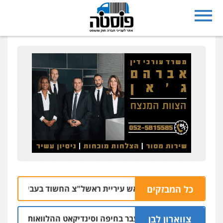
כל המבזקים
הוארך מעצר סגן ראש עיריית ראשל"צ החשוד בעבירות מין בעובד
צווארון לבן
שום: יו"ר ש"ס לשעבר בחיפה וסינדיקאט ההלוואות של משפחת הר