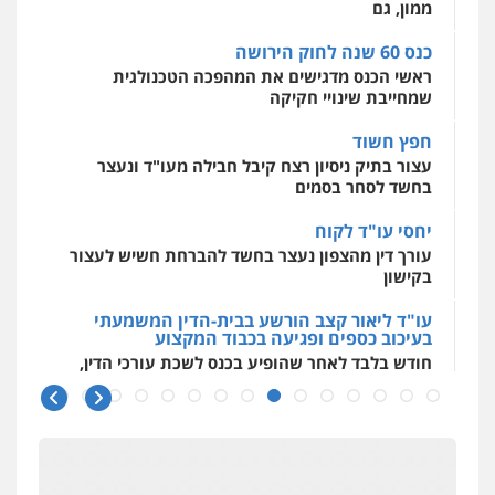
ממון, גם
0544500346
עו"ד יפעת שוורץ סיל
פלילי
תעבורה
כנס 60 שנה לחוק הירושה
0523379525
ראשי הכנס מדגישים את המהפכה הטכנולגית
שמחייבת שינויי חקיקה
חפץ חשוד
עו"ד אליה חן ברק
פלילי
פשיעה חמורה
ליווי וייצוג בחקירות
עצור בתיק ניסיון רצח קיבל חבילה מעו"ד ונעצר
ומעצרים
אסירים
נוער
בחשד לסחר בסמים
0525914163
יחסי עו"ד לקוח
עורך דין מהצפון נעצר בחשד להברחת חשיש לעצור
משרד עורכי דין פארס פלאח
בקישון
פלילי
צבאי
צווארון לבן והונאה
ביטוח לאומי
עו"ד ליאור קצב הורשע בבית-הדין המשמעתי
0549911449
בעיכוב כספים ופגיעה בכבוד המקצוע
חודש בלבד לאחר שהופיע בכנס לשכת עורכי הדין,
קצב הורשע
עו"ד עידית שינו-אמיתי
פלילי
עורכי דין לענייני אסירים
פשיעה
10 מיליון
חמורה
מעצרים וחקירות
עורך-דין חשוד בהעלמת הכנסות והתחמקות ממס
0507587013
רכישה