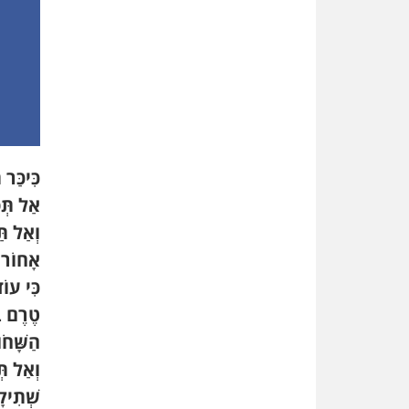
כִּיכַּר 
אַל תְּ
וְאַל תּ
אָחוֹר,
כִּי עוֹ
טֶרֶם בּ
הַשָּׁחֹ
וְאַל תְּ
שְׁתִיק