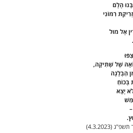
ָּנוּ הֶלֶם
זְרִיקַת רִמּוֹנִי
ִין אֶל מוּל
ַפּוּ
ֹאָהּ שֶׁל שְׁתִיקָה,
ַן הַבְלָגָה
 בְּכוֹחַ
ֹא יָצָא
ַּשׁ
–
ץ.
פ"ג (4.3.2023)