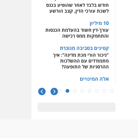
חודש בלבד לאחר שהופיע בכנס
לשכת עורכי הדין, קצב הורשע
10 מיליון
עורך-דין חשוד בהעלמת הכנסות
והתחמקות ממס רכישה
קטינים בסביבה מנוכרת
"ניכור הורי מכת מדינה": איך
מתמודדים עם ההשלכות
ההרסניות של התופעה?
אלה המינויים
הוועדה לבחירת שופטים בחרה
26 שופטים ורשמים נוספים
ראו הוזהרתם
הפרקליטות מקדמת הפללת
עורכי דין "קונסילייריז" בחוק
המאבק בארגוני פשיעה
משרות אמון