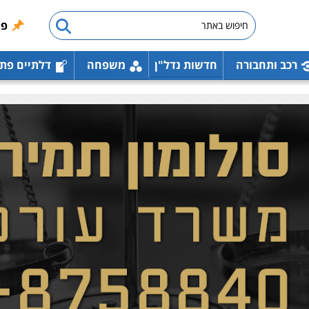
פו
רכב ותחבורה
חדשות נדל"ן
משפחה
דלתיים פת