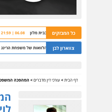
כל המבזקים
חשד: שורד מסי
06.08 | 21:59
צווארון לבן
בר בחיפה וסינדיקאט ההלוואות של משפחת הרינג
05.08 | 16:14
דף הבית
>
עורכי דין מדברים
>
המהפכה המשפטית 
המה
לוי