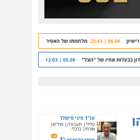
מלחמתו של האסיר הבטחוני מוטי ממן על זכויותיו נגד 
ו של "הצל"
הקצין הבכיר והאפליה מול ניצב מני 
05.08 | 12:03
ניר קידר – צלם
צילום עורכי דין
שירותים
מקצועיים לעורכי דין
ו
עו"ד פיני פישלר
פלילי
תעבורה
מח"ש
0504578527
אזרחי
כלכלי
רונן הלל – מוניטין