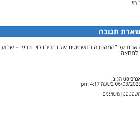
 חי
ארת תגובה
 אחת על “המהפכה המשפטית של נתניהו לוין ודרעי – שבוע
 למחאה”
נרכיסט
הגיב:
06/03/202 בשעה 4:17 pm
שפטפטן משועמם