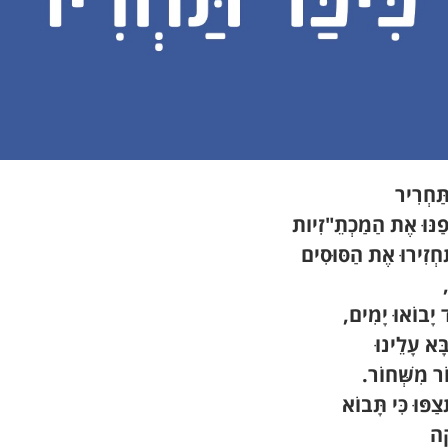
תַּחְרִיר
פַנּוּ אֶת הַמַכְתֵ"זִיות
ַחְזִירוּ אֶת הַסּוּסִים
ד יָבוֹאוּ יָמִים,
ָא עָלֵינוּ
וֹר מִשְּׁחוֹר.
צַפּוּ כִּי תָּבוֹא
ָה