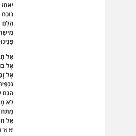
יֹאחַז ב
נֹוֹכַח 
הֶלֶם
מֵישָׁר
פָּנֵינוּ.
אַל תְּצ
אֶל בּו
אֶל זְמ
נִכְפֵּית
הֲגַם ל
לֹא מֻמ
מֶתַח 
אֶל חוּ
יא אדר תש