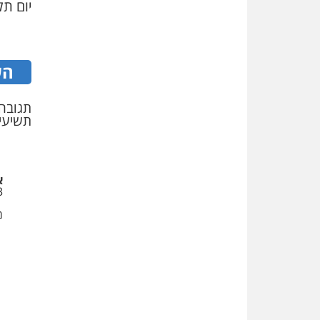
יום תל
הש
תגובה
תשיעי
א
3
מ