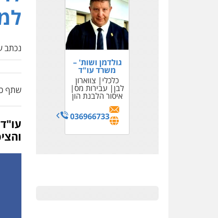
למ
נכתב על
גולדמן ושות' –
משרד עו"ד
כלכלי
צווארון
לבן
עבירות מס
שתף כת
איסור הלבנת הון
036966733
עו"ד 
והצי