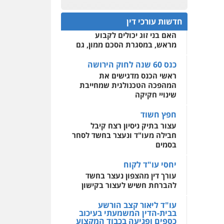
כנס 60 שנה לחוק הירושה:
המתח שבין חוק יחסי ממון
0522508109
חדשות עורכי דין
לבין חוק הירושה
האם בני זוג יכולים לקבוע
אחסון אתרים
מראש, במסגרת הסכם ממון, גם
מהירות
הגנה
גיבוי
תמיכה
שירותים מקצועיים
לעורכי דין
כנס 60 שנה לחוק הירושה
ראשי הכנס מדגישים את
המהפכה הטכנולגית שמחייבת
מרכז התחלה חדשה
שינויי חקיקה
אסירים
עבירות מין
שירותים מקצועיים לעורכי
חפץ חשוד
דין
עצור בתיק ניסיון רצח קיבל
חבילה מעו"ד ונעצר בחשד לסחר
0544500346
בסמים
יחסי עו"ד לקוח
עורך דין מהצפון נעצר בחשד
להברחת חשיש לעצור בקישון
עו"ד ליאור קצב הורשע
בבית-הדין המשמעתי בעיכוב
כספים ופגיעה בכבוד המקצוע