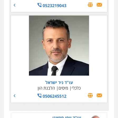
0523219043
עו"ד טליה גרידיש
פלילי
כלכלי
צבאי
עורכי דין לענייני אסירים
0523307111
עו"ד שאדי סרוג'י
פלילי
תעבורה
צבאי
עורכי דין לענייני אסירים
עו"ד ניר ישראל
0525450255
כלכלי
מיסים
הלבנת הון
0506245512
עו"ד יוסי חמצני