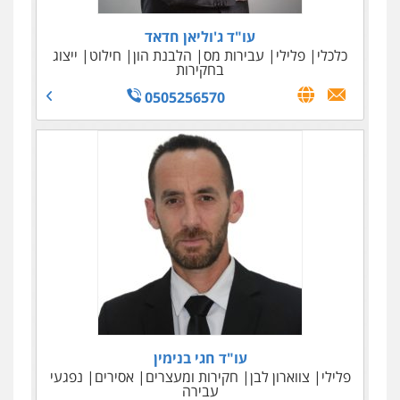
עו"ד ג'וליאן חדאד
כלכלי
פלילי
עבירות מס
הלבנת הון
חילוט
ייצוג
בחקירות
0505256570
עו"ד אלי סרור
גולדמן ושות' – משרד עו"ד
מיסים
כלכלי
פלילי
צווארון לבן
כלכלי
עבירות מס
פשיטות רגל
הוצאה לפועל
איסור הלבנת הון
אזרחי
036966733
0522614884
עו"ד חגי בנימין
פלילי
צווארון לבן
חקירות ומעצרים
אסירים
נפגעי
עבירה