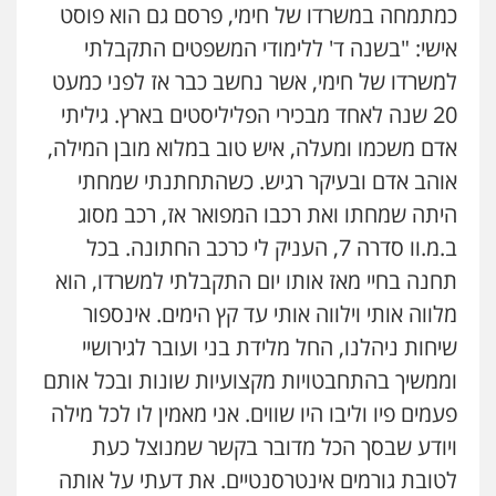
כמתמחה במשרדו של חימי, פרסם גם הוא פוסט
אישי: "בשנה ד' ללימודי המשפטים התקבלתי
למשרדו של חימי, אשר נחשב כבר אז לפני כמעט
20 שנה לאחד מבכירי הפליליסטים בארץ. גיליתי
אדם משכמו ומעלה, איש טוב במלוא מובן המילה,
אוהב אדם ובעיקר רגיש. כשהתחתנתי שמחתי
היתה שמחתו ואת רכבו המפואר אז, רכב מסוג
ב.מ.וו סדרה 7, העניק לי כרכב החתונה. בכל
תחנה בחיי מאז אותו יום התקבלתי למשרדו, הוא
מלווה אותי וילווה אותי עד קץ הימים. אינספור
עו"ד יניב זוסמן
שיחות ניהלנו, החל מלידת בני ועובר לגירושיי
פלילי
כלכלי
פשיעה חמורה
מעצרים
וחקירות
וממשיך בהתחבטויות מקצועיות שונות ובכל אותם
0525199949
פעמים פיו וליבו היו שווים. אני מאמין לו לכל מילה
ויודע שבסך הכל מדובר בקשר שמנוצל כעת
עו"ד אורי רינצקי
לטובת גורמים אינטרסנטיים. את דעתי על אותה
פלילי
כלכלי
ניהול משפטים