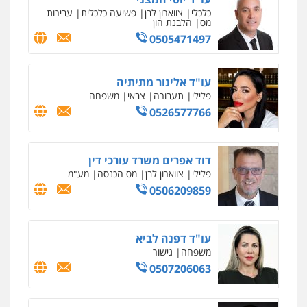
כלכלי
צווארון לבן
פשיעה כלכלית
עבירות
מס
הלבנת הון
0505471497
עו"ד אלינור מתיתיה
פלילי
תעבורה
צבאי
משפחה
0526577766
דוד אפרים משרד עורכי דין
פלילי
צווארון לבן
מס הכנסה
מע"מ
0506209859
עו"ד דפנה לביא
משפחה
גישור
0507206063