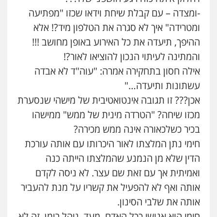
-ומצדה – עם קבלת שיחת וידאו שכזו "מפתיעה
ומטרידה" איך לא סגרה את הטלפון מיד?! אלא
ההיפך, תיעדה את כל האירוע באופן מחושב !!!
והמתינה לעיתוי הנכון להוציאו לאור?!
אילה חסון בתחקירה אמרה: "עוה"ד לא אבדה
עשתונות ותיעדה…"
אכן??? זו תגובה אינטואטיבית של מישהי שנסערת
מכזו שיחה? "הטרדה מינית של ממש" ממישהו
בכיר כשלכאורה אינה ממש מכירה?
חימי נתן המלצתו לאור היכרותו עם אותה עורכת
הדין שלא מן הנמנע שהמלצתו הייתה כנה
ואמיתית אך עם זאת שם עצר. לא ניסה לקדם
אותה ואף לא להפעיל את קשריו על מנת להעביר
אותה את שלבי הסינון.
חימי הוא אנושי ככל האדם, מעד, ניהל רומן, זה לא