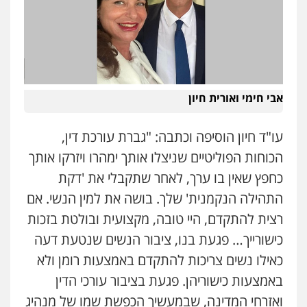
אבי חימי ואורית חיון
עו"ד חיון הוסיפה וכתבה: "גברת עורכת דין,
הכוחות הפוליטיים שניצלו אותך ימהרו ויזרקו אותך
כחפץ שאין בו ערך, לאחר שתקבלי את 'דקת
התהילה הנקמנית' שלך. בושה את למין הנשי. אם
רצית להתקדם, היי טובה, מקצועית ובולטת בזכות
כישורייך… פגעת בנו, ציבור הנשים שנטעת דעה
כאילו נשים צריכות להתקדם באמצעות רומן ולא
באמצעות כישוריהן. פגעת בציבור עורכי הדין
ואזרחי המדינה, שבמעשיך הכפשת שמו של מנהיג