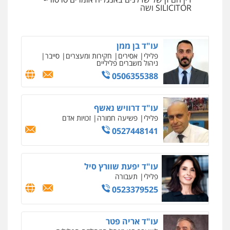
הוצאה לפועל
SILICITOR ושה
0545402829
ניר קידר – צלם
צילום עורכי דין
שירותים מקצועיים לעורכי
עו"ד בן ממן
דין
פלילי
אסירים
חקירות ומעצרים
סייבר
0504578527
ניהול משברים פליליים
0506355388
רונן הלל – מוניטין
מחיקת כתבות מגוגל ודחיקת אזכורים
שליליים
שירותים מקצועיים לעורכי דין
עו"ד דרוויש נאשף
פלילי
פשיעה חמורה
זכויות אדם
0522508109
0527448141
אחסון אתרים
מהירות
הגנה
גיבוי
תמיכה
שירותים
מקצועיים לעורכי דין
עו"ד יפעת שוורץ סיל
פלילי
תעבורה
0523379525
מרכז התחלה חדשה
אסירים
עבירות מין
שירותים מקצועיים
עו"ד אריה פטר
לעורכי דין