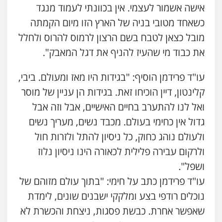
0506216813
אישה אשמור לעצמי. אין בכוונתי לעמוד מנגד
כשאחד מטובי בניה של הארץ הזו מיום הקמתה
מובל כצאן לטבח בשם הרצון לרמוס להרוס ולחלל
שחר לדובסקי, עו"ד
פלילי
מעצרים וחקירות
עבירות המתה
עורכי
את כבוד מי שהעיז להניף את דגל המאבק".
דין לענייני אסירים
0507913332
עו"ד פרידמן הוסיף: "בגידות היו מאז ומעולם. ביבי,
קלינטון, דיין הוכיחו זאת. בגידות הן עניין של מוסר
עו"ד מירב נוסבוים
פלילי
מעצרים וחקירות
נוער
עורכי דין
ואל לנו להתערב בחיים האישיים, אבל וזה אבל
לענייני אסירים
גדול אין כחימי בעולם. מכבד נשים, מעריך נשים
0522331443
ולעולם נוהג כחוק, כל ניסיון להתל ולזרות חול
עו"ד נעם שביט
ולרקום עבירה פלילית לכאורה הינו ניסיון נלוז
פלילי
פשיעה חמורה
מיסים
הלבנת הון
ושפל".
פסיכיאטריה משפטית
0506216048
עו"ד פרידמן כתב על חימי: "בתוך עולם מזוהם של
נוכלים רודפי בצע ומלקקי ישבנים שונים, לימדת
עו"ד רונן בנדל
שאפשר אחרת. כבשת פסגות, ניצחת והכשרת לא
משפט פלילי
פשיעה חמורה
פלילי