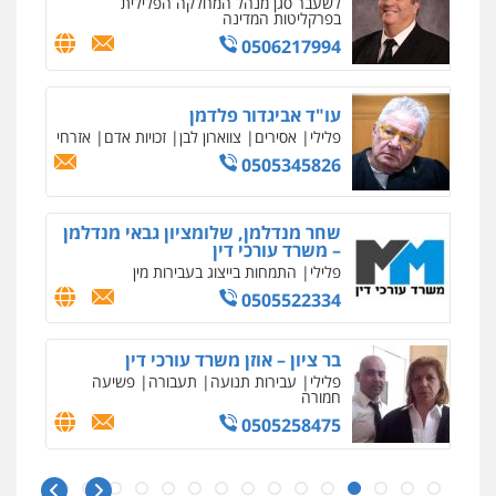
לשעבר סגן מנהל המחלקה הפלילית
0544500346
בפרקליטות המדינה
0506217994
מאיה בלום, עו"ס, טיפול ושיקום
טיפול בהתמכרויות
שירותים מקצועיים
לעורכי דין
עו"ד אביגדור פלדמן
פלילי
אסירים
צווארון לבן
זכויות אדם
אזרחי
0504062539
0505345826
עו"ד ד"ר אבי שקד
עבירות כלכליות
הלבנת הון
חילוטים
שחר מנדלמן, שלומציון גבאי מנדלמן
עבירות פליליות
– משרד עורכי דין
0544385337
פלילי
התמחות בייצוג בעבירות מין
0505522334
איתי חקירות – שירותים לעורכי דין
חקירות פרטיות
חקירות כלכליות
חקירות
בר ציון – אוזן משרד עורכי דין
אישות
איתורים
פלילי
עבירות תנועה
תעבורה
פשיעה
0537865001
חמורה
0505258475
ניר קידר – צלם
צילום עורכי דין
שירותים מקצועיים לעורכי
עו"ד יניב זוסמן
דין