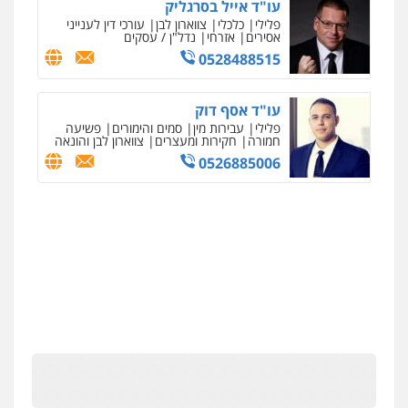
עו"ד אייל בסרגליק
פלילי
כלכלי
צווארון לבן
עורכי דין לענייני
אסירים
אזרחי
נדל"ן / עסקים
0528488515
עו"ד אסף דוק
פלילי
עבירות מין
סמים והימורים
פשיעה
חמורה
חקירות ומעצרים
צווארון לבן והונאה
0526885006