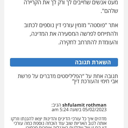
מעט אנשים שחייבים לך ורק לך את הקריירה
0524282442
שלהם".
אתר "פוסטה" מזמין עורכי דין נוספים לכתוב
עו"ד פיני פישלר
פלילי
תעבורה
מח"ש
אזרחי
כלכלי
ולהתייחס לפרשה המסעירה את המדינה,
0505234000
והעומדת להתרחב לחקירה.
עו"ד שרון נהרי
השארת תגובה
פלילי
צווארון לבן
כלכלי
פשיעה כלכלית
בינלאומי
הליכי הסגרה
תגובה אחת על “הפליליסטים מדברים על פרשת
אבי חימי והעורכת דין”
עו"ד (רו"ח) יואב ציוני
עבירות מס
הלבנת הון
שומות וערעורי מס
0505430819
shfulamit rothman
הגיב:
05/02/2023 בשעה 5:24 am
מדהים איך כל עורכי הדינים והדינות יצאו להגנתו וזרקו
מצגר ושות', חברת עורכי דין
אותה לגוב האריות שוב עוד הוכחה נוספת כמה עורכי
נדל"ן / עסקים
משפחה
תעבורה
כלכלי
דין הם זן של שדלנים באנגליה אומרים סרסורי-