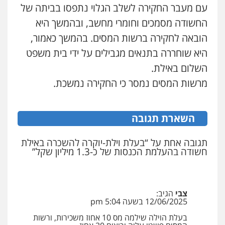
פלילי
משפחה
כלכלי
צבאי
עם מעבר החקירה לשלב הגלוי נתפסו בביתה של
0507003001
עו"ד אלון קריטי
החשודה מסמכים וחומרי מחשב, ובהמשך היא
פלילי
כלכלי
אלימות
סמים
מעצרים
הובאה לחקירה ברשות המסים. בהמשך כאמור,
0525544654
היא שוחררה בתנאים מגבילים על ידי בית משפט
השלום באילת.
עו"ד אייל בסרגליק
מרשות המסים נמסר כי החקירה נמשכת.
פלילי
כלכלי
צווארון לבן
עורכי דין לענייני
אסירים
אזרחי
נדל"ן / עסקים
0528488515
השארת תגובה
עו"ד יוסי חמצני
תגובה אחת על “בעלת וילת-יוקרה להשכרה באילת
כלכלי
צווארון לבן
פשיעה כלכלית
עבירות
מס
הלבנת הון
חשודה בהעלמת הכנסות של כ-1.3 מיליון שקל”
0505471497
גיל דביר – משרד עורכי דין
צבי
הגיב:
12/06/2025 בשעה 5:04 pm
פלילי
פשיעה כלכלית
צווארון לבן
0506217771
בעלת הוילה שילמה מס 10 אחוז משכירות, ורשות