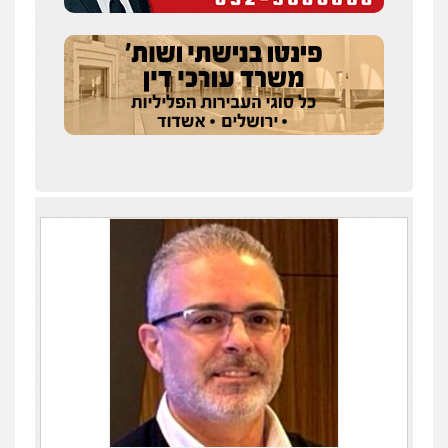
עו"ד חמאדה מסרי
תעבורה
0526631970
עו"ד בועז קניג
פלילי
משפחה
כלכלי
צבאי
0507003001
עו"ד תומר בנישתי
פלילי
מעצרים וחקירות
צווארון לבן
פשיעה
חמורה
0546657865
אלי אונגר משרד עו"ד
פלילי
פשיעה חמורה
מעצרים
מנהלי
רישוי
עסקים
0507302623