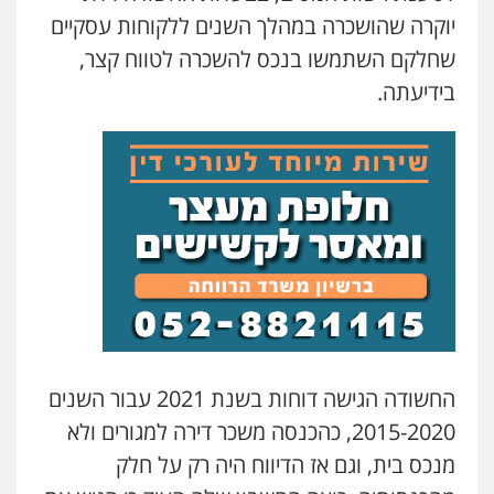
0505555110
יוקרה שהושכרה במהלך השנים ללקוחות עסקיים
שחלקם השתמשו בנכס להשכרה לטווח קצר,
עו"ד משה פלמור
בידיעתה.
פלילי
כלכלי
צווארון לבן
עורכי דין לענייני
אסירים
0549732303
שחר מנדלמן, שלומציון גבאי מנדלמן
– משרד עורכי דין
פלילי
התמחות בייצוג בעבירות מין
0505522334
עו"ד אלינור מתיתיה
פלילי
תעבורה
צבאי
משפחה
0526577766
החשודה הגישה דוחות בשנת 2021 עבור השנים
2015-2020, כהכנסה משכר דירה למגורים ולא
מנכס בית, וגם אז הדיווח היה רק על חלק
עו"ד מוחמד סביחאת
פלילי
תעבורה
פשיעה כלכלית