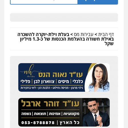
דף הבית
>
עבירות מס
>
בעלת וילת-יוקרה להשכרה
באילת חשודה בהעלמת הכנסות של כ-1.3 מיליון
שקל
עו"ד אייל אוחיון
פלילי
עורכי דין לענייני אסירים
מעצרים
וחקירות
0523602602
עו"ד אשרף שחאדה