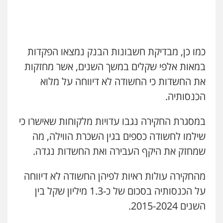
וחקירות
עו"ד אסף גונן
0506277425
פלילי
פשע חמור
תעבורה
צבא
מעצרים
וחקירות
0542255161
עו"ד שאדי דבאח
כמו כן, מבדיקת חשבונות הבנק נמצאו הפקדות
פלילי
פשיעה כלכלית
תעבורה
במאות אלפי שקלים במשך השנים, אשר מחזקות
0505643689
עו"ד אורי רינצקי
את החשדות כי החשודה לא דיווחה על מלוא
פלילי
כלכלי
ניהול משפטים
הכנסותיה.
0506216813
עו"ד יצחק איצקוביץ'
פלילי
פשיעה חמורה
צווארון לבן
במסגרת החקירה נגבו עדויות מלקוחות שאישרו כי
0526655833
דוד אפרים משרד עורכי דין
שילמו לחשודה כספים בגין השכרת הווילה, מה
פלילי
צווארון לבן
מס הכנסה
מע"מ
שמחזק את היקף העבירה ואת החשדות נגדה.
0506209859
עו"ד חמאדה מסרי
תעבורה
מהחקירה עולות ראיות לפיהן החשודה לא דיווחה
0526631970
עו"ד נעם שביט
על הכנסותיה בסכום של כ-1.3 מיליון שקל בין
פלילי
פשיעה חמורה
מיסים
הלבנת הון
פסיכיאטריה משפטית
השנים 2015-2024.
0506216048
עו"ד בועז קניג