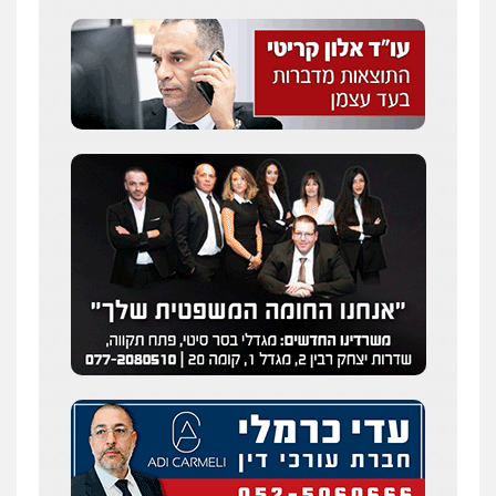
פלילי
פשיעה חמורה
מעצרים וחקירות
תעבורה
0549535659
רעות כהן – משרד עורכי דין
פלילי
צווארון לבן
תעבורה
אסירים
מעצרים
וחקירות
0506277425
עו"ד שאדי דבאח
פלילי
פשיעה כלכלית
תעבורה
0505643689
עו"ד יצחק איצקוביץ'
פלילי
פשיעה חמורה
צווארון לבן
0526655833