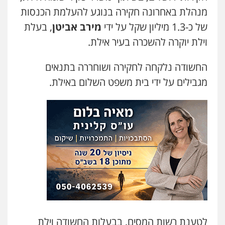
0522249087
מנהלת באחרונה חקירה בנוגע להעלמת הכנסות
של כ-1.3 מיליון שקל על ידי
מירב אביטן
, בעלת
מצגר ושות', חברת עורכי דין
וילת יוקרה להשכרה בעיר אילת.
נדל"ן / עסקים
משפחה
תעבורה
כלכלי
הוצאה לפועל
0545402829
החשודה נלקחה לחקירה ושוחררה בתנאים
מגבילים על ידי בית משפט השלום באילת.
עו"ד דרוויש נאשף
פלילי
פשיעה חמורה
זכויות אדם
0527448141
עו"ד שילה ענבר
פלילי
כלכלי
מיסים
הלבנת הון
ייעוץ לעורכי
דין
0506216097
עו"ד נס בן נתן
פלילי
כלכלי
פשיעה חמורה
נוער
לטענת רשות המסים, בבעלות החשודה וילת