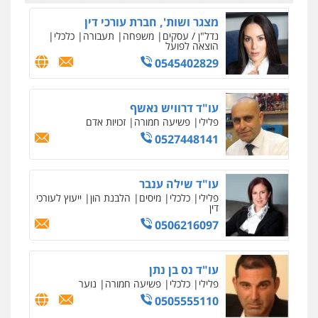
עו"ד מוחמד סביחאת
פלילי
תעבורה
פשיעה כלכלית
0525077716
חנא בולוס – משרד עורכי דין
פלילי
פשיעה חמורה
צווארון לבן
נזיקין
0546661544
עו"ד אייל אוחיון
פלילי
עורכי דין לענייני אסירים
מעצרים
וחקירות
0523602602
עו"ד אשרף שחאדה
פלילי
פשיעה חמורה
מעצרים וחקירות
תעבורה
0549535659