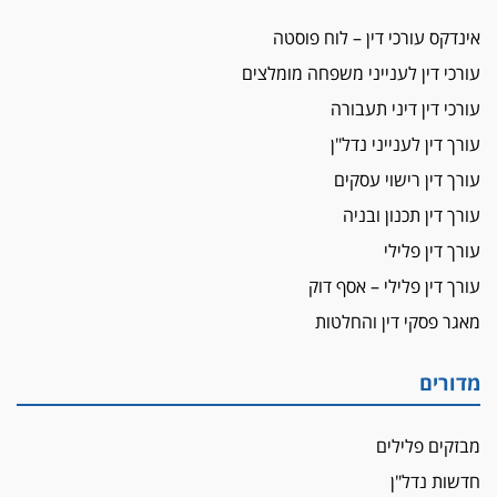
עורכת-דין שהביעה שמחה ב-7 באוקטובר
אינדקס עורכי דין – לוח פוסטה
אשם
עורכי דין לענייני משפחה מומלצים
עו"ד הלל בבייב הורשע בהונאת עשרות לקוחות,
עורכי דין דיני תעבורה
ההסדר: 7-9 שנות מאסר
עורך דין לענייני נדל"ן
דין ומקרקעין
עורך דין ברמת השרון נחקר בחשד למרמה בעסקת
עורך דין רישוי עסקים
נדל"ן
עורך דין תכנון ובניה
"אני מכינה 5-6 ג'וינטים ביום"
עורך דין פלילי
תובעת משטרתית פוטרה בחשד לעישון סמים
עורך דין פלילי – אסף דוק
שנחשף בפעילות בלשים בטלגרם
מאגר פסקי דין והחלטות
לא בכל יום
עו"ד שרון נהרי חיתן את בנו הבכור דניאל
מדורים
הכנסת אישרה
הגבלת שכר טרחה בייצוג נכי צה"ל ונפגעי פעולות
מבזקים פלילים
איבה
חדשות נדל"ן
איתות מירושלים