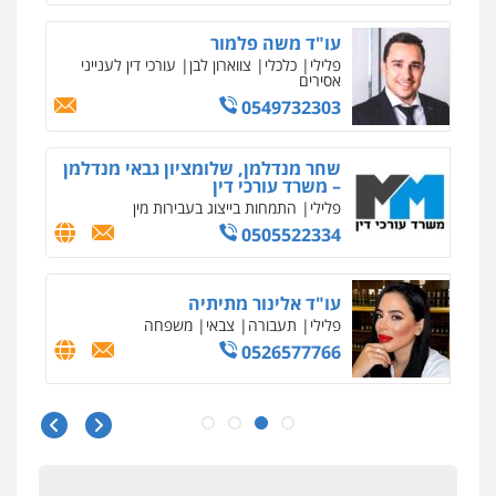
רעות כהן – משרד עורכי דין
פלילי
צווארון לבן
תעבורה
אסירים
מעצרים
וחקירות
0506277425
עו"ד שאדי דבאח
פלילי
פשיעה כלכלית
תעבורה
0505643689
עו"ד יצחק איצקוביץ'
פלילי
פשיעה חמורה
צווארון לבן
0526655833
עו"ד חמאדה מסרי
תעבורה
0526631970