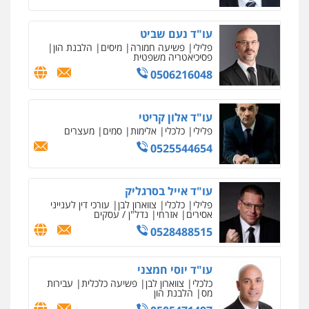
עו"ד נעם שביט
פלילי
פשיעה חמורה
מיסים
הלבנת הון
פסיכיאטריה משפטית
0506216048
עו"ד אלון קריטי
פלילי
כלכלי
אלימות
סמים
מעצרים
0525544654
עו"ד אייל בסרגליק
פלילי
כלכלי
צווארון לבן
עורכי דין לענייני
אסירים
אזרחי
נדל"ן / עסקים
0528488515
עו"ד יוסי חמצני
כלכלי
צווארון לבן
פשיעה כלכלית
עבירות
מס
הלבנת הון