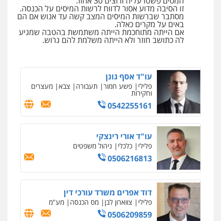
המסים פשטו עליה ורוצים 30 אחוז.
זו הסיבה מדוע אסור לדווח לרשות המיסים על הכנסה.
מסתבר שברשות המיסים המצב קשה עד אנוש אם הם
עו"ד תמיר סולומון
באים על מקרים כאלה.
אם הייתה מתוחכמת הייתה משתמשת בהטבה שמגיע
פלילי
כלכלי
מיסים
הלבנת הון
לה כתושב חוזר ולא הייתה משלמת להם גרוש.
0528758840
עו"ד אסף גונן
פלילי
פשע חמור
תעבורה
צבא
מעצרים
וחקירות
0542255161
עו"ד אורי רינצקי
פלילי
כלכלי
ניהול משפטים
0506216813
דוד אפרים משרד עורכי דין
פלילי
צווארון לבן
מס הכנסה
מע"מ
0506209859