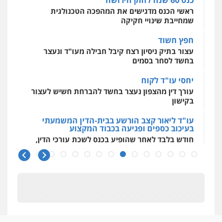
עצור בתיק ניסיון רצח קיבל חבילה מעו"ד ונעצר
בחשד לסחר בסמים
עו"ד ד"ר אבי שקד
עבירות כלכליות
הלבנת הון
חילוטים
יחסי עו"ד לקוח
עבירות פליליות
עורך דין מהצפון נעצר בחשד להברחת חשיש לעצור
0544385337
בקישון
עו"ד ליאור קצב הורשע בבית-הדין המשמעתי
איתי חקירות – שירותים לעורכי דין
בעיכוב כספים ופגיעה בכבוד המקצוע
חקירות פרטיות
חקירות כלכליות
חקירות
חודש בלבד לאחר שהופיע בכנס לשכת עורכי הדין,
אישות
איתורים
קצב הורשע
0537865001
10 מיליון
ניר קידר – צלם
עורך-דין חשוד בהעלמת הכנסות והתחמקות ממס
רכישה
צילום עורכי דין
שירותים מקצועיים לעורכי
דין
קטינים בסביבה מנוכרת
0504578527
"ניכור הורי מכת מדינה": איך מתמודדים עם
ההשלכות ההרסניות של התופעה?
רונן הלל – מוניטין
מחיקת כתבות מגוגל ודחיקת אזכורים
אלה המינויים
שליליים
שירותים מקצועיים לעורכי דין
הוועדה לבחירת שופטים בחרה 26 שופטים ורשמים
0522508109
נוספים