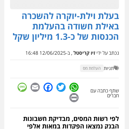
בעלת וילת-יוקרה להשכרה
עו"ד בועז קניג
פלילי
משפחה
כלכלי
צבאי
באילת חשודה בהעלמת
0507003001
הכנסות של כ-1.3 מיליון שקל
עו"ד תומר בנישתי
פלילי
מעצרים וחקירות
צווארון לבן
פשיעה
נכתב על ידי
זיו קריסטל
, ב-12/06/2025 16:48
חמורה
0546657865
תגיות
העלמת מס
אלי אונגר משרד עו"ד
sage
Facebook
Email
WhatsApp
Twitter
פלילי
פשיעה חמורה
מעצרים
מנהלי
רישוי
עסקים
שתף כתבה עם
Print
חברים
0507302623
עו"ד שרון נהרי
לפי רשות המסים, מבדיקת חשבונות
פלילי
צווארון לבן
כלכלי
פשיעה כלכלית
בינלאומי
הליכי הסגרה
הבנק נמצאו הפקדות במאות אלפי