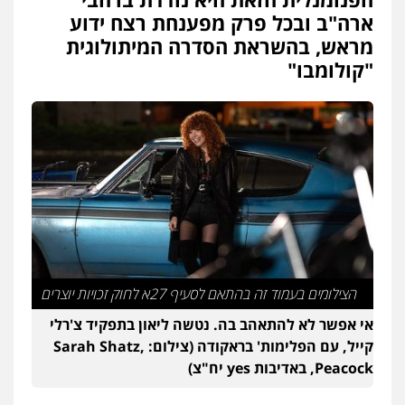
עו"ד יפעת שוורץ סיל
ארה"ב ובכל פרק מפענחת רצח ידוע
פלילי
תעבורה
מראש, בהשראת הסדרה המיתולוגית
0523379525
"קולומבו"
עו"ד שילה ענבר
פלילי
כלכלי
מיסים
הלבנת הון
ייעוץ לעורכי
דין
0506216097
עו"ד אביגדור פלדמן
פלילי
אסירים
צווארון לבן
זכויות אדם
אזרחי
0505345826
הצילומים בעמוד זה בהתאם לסעיף 27א לחוק זכויות יוצרים
עו"ד אתנה אדרי
אי אפשר לא להתאהב בה. נטשה ליאון בתפקיד צ'רלי
פשיעה חמורה
כלכלי
פלילי
מעצרים
וחקירות
עורכי דין לענייני אסירים
קייל, עם הפלימות' בראקודה (צילום: Sarah Shatz,
0502181995
Peacock, באדיבות yes יח"צ)