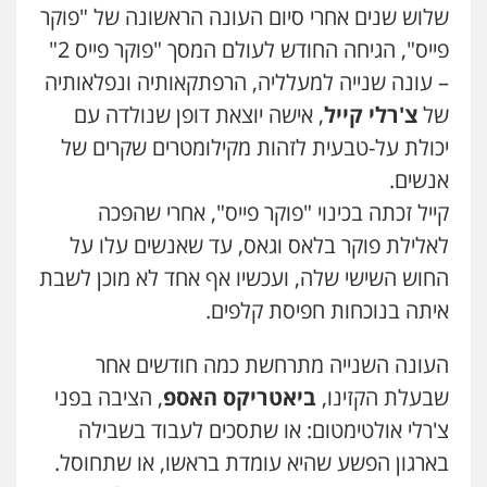
עו"ד אייל אוחיון
שלוש שנים אחרי סיום העונה הראשונה של "פוקר
פלילי
עורכי דין לענייני אסירים
מעצרים
וחקירות
פייס", הגיחה החודש לעולם המסך "פוקר פייס 2"
0523602602
– עונה שנייה למעלליה, הרפתקאותיה ונפלאותיה
של
צ'רלי קייל
, אישה יוצאת דופן שנולדה עם
עו"ד עינב יתח
יכולת על-טבעית לזהות מקילומטרים שקרים של
פלילי
פשיעה חמורה
עורכי דין לענייני
אסירים
צבאי
אנשים.
0546364651
קייל זכתה בכינוי "פוקר פייס", אחרי שהפכה
לאלילת פוקר בלאס וגאס, עד שאנשים עלו על
עו"ד עמית שלף
החוש השישי שלה, ועכשיו אף אחד לא מוכן לשבת
פלילי
פשיעה חמורה
עורכי דין לענייני
אסירים
סמים
איתה בנוכחות חפיסת קלפים.
0542068898
העונה השנייה מתרחשת כמה חודשים אחר
שבעלת הקזינו,
ביאטריקס האספ
, הציבה בפני
צ'רלי אולטימטום: או שתסכים לעבוד בשבילה
בארגון הפשע שהיא עומדת בראשו, או שתחוסל.