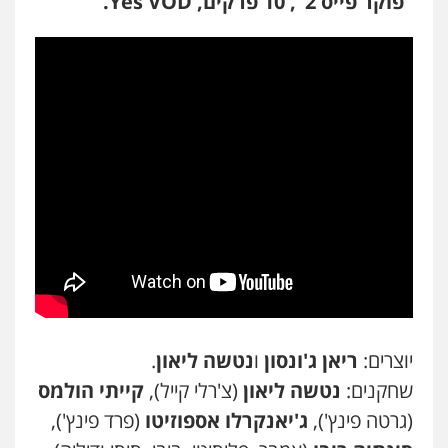
"פוקר פייס 2", 10 פרקים, Yes VOD.
יוצרים:
ריאן ג'ונסון
ו
נטשה ליאון
.
שחקנים:
נטשה ליאון
(צ'רלי קייל),
קייתי הולמס
(גרטה פינץ'),
ג'יאנקרלו אספוזיטו
(פרד פינץ'),