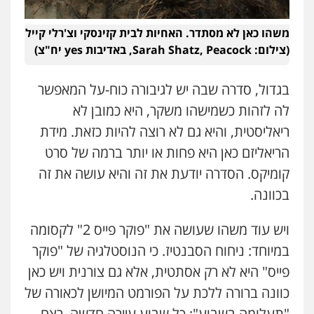
משהו כאן לא מסתדר. האחיות לבית קזינסקי וצ'רלי קייל
(צילום: Sarah Shatz, Peacock, באדיבות yes יח"צ)
בגדול, סדרה שבה יש לגיבורה כוח-על המאפשר
לה לזהות כשמישהו משקר, היא כמובן לא
ריאליסטית, והיא גם לא רוצה להיות כזאת. מידת
הריאליזם כאן היא פחות או יותר ברמה של סרט
קומיקס. הסדרה יודעת את זה והיא עושה את זה
בכוונה.
ויש עוד משהו שעושה את "פוקר פייס 2" לקסומה
במיוחד: ניחוח הסבנטיז. כי הנוסטלגיה של "פוקר
פייס" היא לא רק אסתטית, אלא גם צורנית ויש כאן
כוונה ברורה ללכת על הפורמט המיושן לכאורה של
"תעלומה בשבוע"; כל שבוע עיירה חדשה, רצח