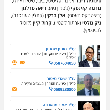
סינתיה ריבו
(אמבר, פליסיטי, ביבי, סיסי ודיליה),
נורמה קזינסקי
(ג'סמין גיא),
ריאה פרלמן
(ביאטריקס האספ),
אלן ברקין
(קתלין טאונסנד),
ניק נולטי
(ארתור ליפטין),
קרול קיין
(לוסיל
לובינסקי).
עו"ד מעיין שמחון
פלילי
מעצרים וחקירות
עורכי דין לענייני
אסירים
0587604050
עו"ד שאדי נאטור
פלילי
פשיעה חמורה
מעצרים וחקירות
0509230800
עו"ד אמיר מסארווה
תעבורה
פלילי
מעצרים וחקירות
עורכי דין