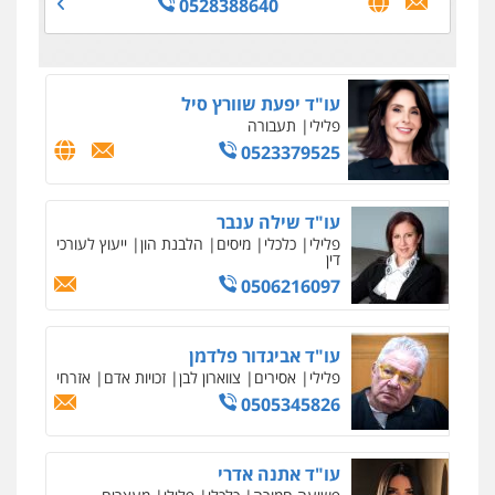
0528388640
0527448141
עו"ד יפעת שוורץ סיל
פלילי
תעבורה
0523379525
עו"ד שילה ענבר
פלילי
כלכלי
מיסים
הלבנת הון
ייעוץ לעורכי
דין
0506216097
עו"ד אביגדור פלדמן
פלילי
אסירים
צווארון לבן
זכויות אדם
אזרחי
0505345826
עו"ד אתנה אדרי