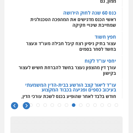
לעורכי דין
0504062539
חפץ חשוד
עצור בתיק ניסיון רצח קיבל חבילה מעו"ד ונעצר
בחשד לסחר בסמים
עו"ד ד"ר אבי שקד
עבירות כלכליות
הלבנת הון
חילוטים
יחסי עו"ד לקוח
עבירות פליליות
עורך דין מהצפון נעצר בחשד להברחת חשיש לעצור
0544385337
בקישון
עו"ד ליאור קצב הורשע בבית-הדין המשמעתי
איתי חקירות – שירותים לעורכי דין
בעיכוב כספים ופגיעה בכבוד המקצוע
חקירות פרטיות
חקירות כלכליות
חקירות
אישות
איתורים
חודש בלבד לאחר שהופיע בכנס לשכת עורכי הדין,
קצב הורשע
0537865001
10 מיליון
ניר קידר – צלם
עורך-דין חשוד בהעלמת הכנסות והתחמקות ממס
צילום עורכי דין
שירותים מקצועיים לעורכי
רכישה
דין
0504578527
קטינים בסביבה מנוכרת
"ניכור הורי מכת מדינה": איך מתמודדים עם
ההשלכות ההרסניות של התופעה?
רונן הלל – מוניטין
מחיקת כתבות מגוגל ודחיקת אזכורים