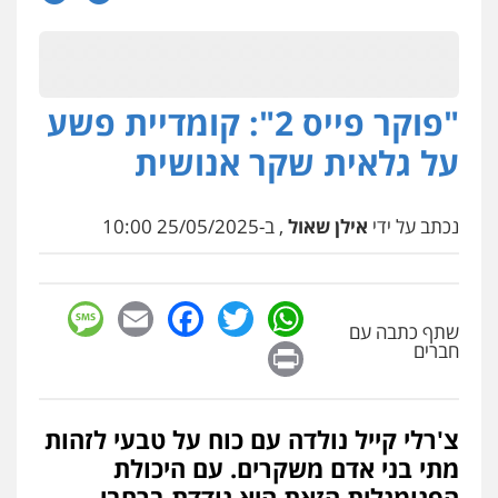
פלילי
מעצרים וחקירות
סמים
עבירות מין
עורכי דין לענייני אסירים
0525279829
"פוקר פייס 2": קומדיית פשע
עו"ד שאדי כבהא
פלילי
עורכי דין לענייני אסירים
על גלאית שקר אנושית
0525556970
נכתב על ידי
אילן שאול
, ב-25/05/2025 10:00
עו"ד רויטל סבג שקד
פלילי
פשיעה חמורה
אמצעי לחימה
אלימות
עורכי דין לענייני אסירים
0528615306
sage
Facebook
Email
WhatsApp
Twitter
שתף כתבה עם
Print
חברים
עו"ד דרוויש נאשף
פלילי
פשיעה חמורה
זכויות אדם
0527448141
צ'רלי קייל נולדה עם כוח על טבעי לזהות
מתי בני אדם משקרים. עם היכולת
הפנומנלית הזאת היא נודדת ברחבי