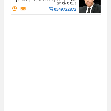
לענייני אסירים
0549722872