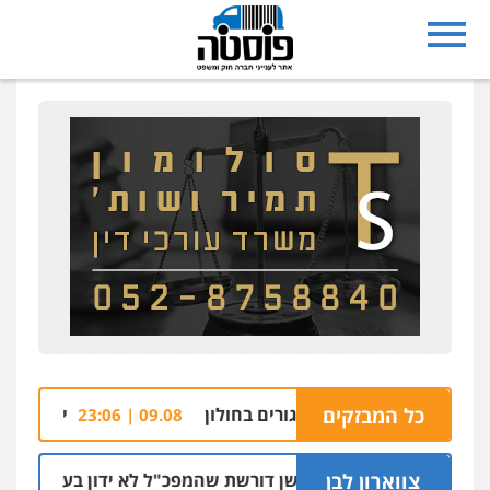
כל המבזקים
התפוצץ בבניין מגורים בחולון
יותר מ-1.5 ק"ג קריסטל אותר בתוך רכב בצומת בית קמה
09.08 | 23:06
צווארון לבן
ניצב שושן דורשת שהמפכ"ל לא ידון בעניינה בגלל קרבתו