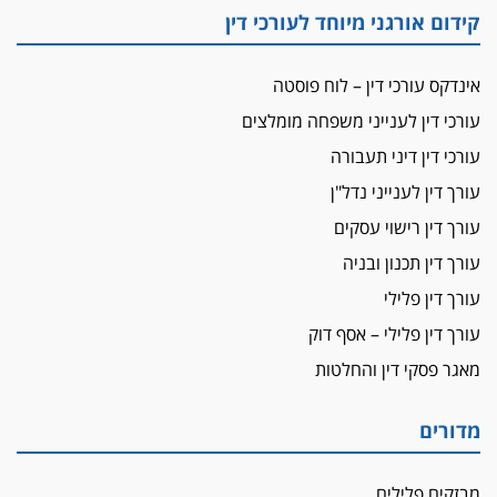
קידום אורגני מיוחד לעורכי דין
על המידתיות
ביה"ד המשמעתי ביטל השעיה לצמיתות של
עורכת-דין שהביעה שמחה ב-7 באוקטובר
אינדקס עורכי דין – לוח פוסטה
אשם
עורכי דין לענייני משפחה מומלצים
עו"ד הלל בבייב הורשע בהונאת עשרות לקוחות,
עורכי דין דיני תעבורה
ההסדר: 7-9 שנות מאסר
עורך דין לענייני נדל"ן
דין ומקרקעין
עורך דין רישוי עסקים
עורך דין ברמת השרון נחקר בחשד למרמה בעסקת
נדל"ן
עורך דין תכנון ובניה
"אני מכינה 5-6 ג'וינטים ביום"
עורך דין פלילי
תובעת משטרתית פוטרה בחשד לעישון סמים
עורך דין פלילי – אסף דוק
שנחשף בפעילות בלשים בטלגרם
מאגר פסקי דין והחלטות
לא בכל יום
עו"ד שרון נהרי חיתן את בנו הבכור דניאל
מדורים
הכנסת אישרה
הגבלת שכר טרחה בייצוג נכי צה"ל ונפגעי פעולות
מבזקים פלילים