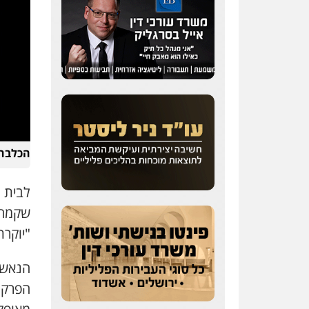
עדי כרמלי – חברת עו"ד
פלילי
כלכלי
עורכי דין
לענייני אסירים
0525060666
הכלבה 
גיא זהבי משרד עורכי דין
פלילי
משפחה
לבית 
503456449
שקמה ו
"יוקרת
עו"ד איהאב ג'לג'ולי
פלילי
מעצרים וחקירות
הנאשמי
עורכי דין לענייני אסירים
הפרקל
0505216700