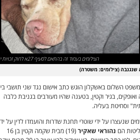
הצילומים בעמוד זה בהתאם לסעיף 27א לחוק זכויות יוצרים
שנגנבה (צילומים: משטרה)
משפט השלום באשקלון הוגש כתב אישום נגד שני תושבי בי
אופקים, בגיר וקטין, בטענה שהיו מעורבים בגניבת כלבה
ית" וסחיטת בעליה.
ם שנעצרו על ידי שוטרי תחנת שדרות והועמדו לדין על ידי
יטות הם
נהוראי שאקיר
(19) מבית שקמה וקטין בן 16