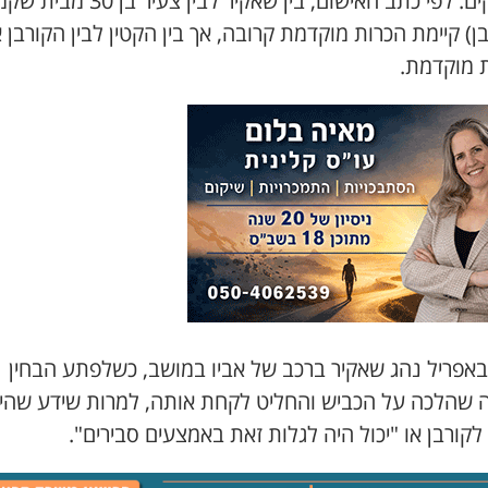
מאופקים. לפי כתב האישום, בין שאקיר לבין צעיר בן 30
ן) קיימת הכרות מוקדמת קרובה, אך בין הקטין לבין הקורבן א
ת מוקדמת.
-14 באפריל נהג שאקיר ברכב של אביו במושב, כשלפתע הבחין
 שהלכה על הכביש והחליט לקחת אותה, למרות שידע שהי
לקורבן או "יכול היה לגלות זאת באמצעים סבירים".