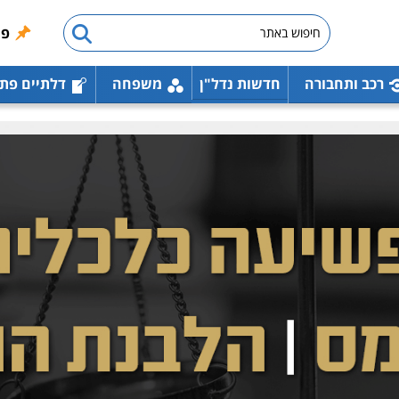
פו
רכב ותחבורה
חדשות נדל"ן
משפחה
דלתיים פת