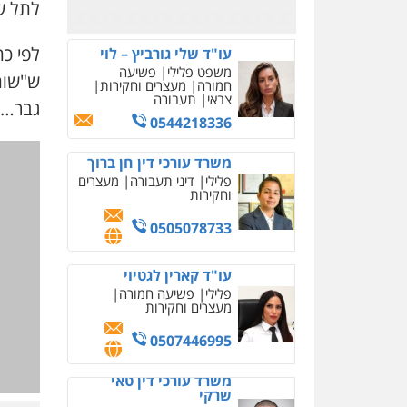
לתל ש
0505471497
לפי כת
עו"ד שאדי נאטור
ש"שותף
פלילי
פשיעה חמורה
מעצרים וחקירות
גבר… 
0509230800
גיל דביר – משרד עורכי
דין
פלילי
פשיעה כלכלית
צווארון לבן
0506217771
עו"ד תמיר סולומון
פלילי
כלכלי
מיסים
הלבנת
הון
0528758840
עו"ד משה פלמור