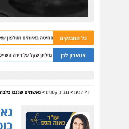
כל המבזקים
04.08 | 16:32
צווארון לבן
ו"ד שעקץ שני מיליון שקל על דירה השייכת לקוחותיו
03.08 | 19:52
דף הבית
>
גנבים קטנים
>
נאשמים שגנבו כלבה ודרשו כופר: "10,000 שק
נאש