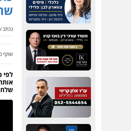
שהכ
נכתב על
שתף כת
לפי 
אותה 
שלח 