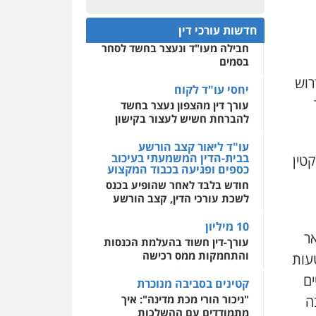
עו"ד דרוויש נאשף
חפץ חשוד
פלילי
פשיעה חמורה
זכויות
0522508109
חדשות עורכי דין
אדם
עצור בתיק ניסיון רצח קיבל
0527448141
חבילה מעו"ד ונעצר בחשד לסחר
אחסון אתרים
בסמים
מהירות
הגנה
גיבוי
תמיכה
שירותים מקצועיים
רוש
חליל ביאדי – משרד
לעורכי דין
יחסי עו"ד לקוח
עורכי דין
עורך דין מהצפון נעצר בחשד
פלילי
דיני תעבורה
מעצרים
וחקירות
פשיעה חמורה
להברחת חשיש לעצור בקישון
אסירים
מרכז התחלה חדשה
אסירים
עבירות מין
עו"ד ליאור קצב הורשע
0509636895
שירותים מקצועיים לעורכי
בבית-הדין המשמעתי בעיכוב
טין
דין
כספים ופגיעה בכבוד המקצוע
עו"ד איהאב זבידאת
חודש בלבד לאחר שהופיע בכנס
פלילי
פשיעה חמורה
ארגוני
0544500346
לשכת עורכי הדין, קצב הורשע
פשע
עבירות המתה
עבירות מין
10 מיליון
0509930581
ר
עורך-דין חשוד בהעלמת הכנסות
והתחמקות ממס רכישה
עות
עו"ד יפעת שוורץ סיל
ים
פלילי
תעבורה
קטינים בסביבה מנוכרת
לבה
"ניכור הורי מכת מדינה": איך
0523379525
מתמודדים עם ההשלכות