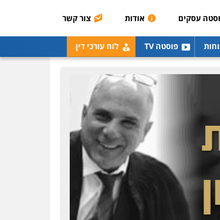
0507003001
סטה עסקים
אודות
צור קשר
מנשה, אלמוג – עורכי דין
וחות
פוסטה TV
לוח עורכי דין
פלילי
עבירות תנועה
צווארון לבן
תעבורה
עורכי
דין לענייני אסירים
מעצרים
וחקירות
0546470989
עו"ד אבי כהן
פלילי
פשיעה חמורה
קטינים
אלימות
סמים
עבירות מין
0523647066
ויקי שמואל – משרד עו"ד
פלילי
משפט פלילי
0528959600