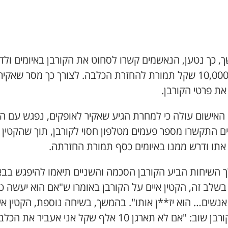
, כך נטען, הנאשמים קשרו לסחוט את הקורבן באיומים ולד
ממנו 10,000 שקל תמורת להחזרת הכלבה. לצורך כך מסר שאקיר
את פרטי הקורבן.
האישום עולה כי למחרת הגיע שאקיר לאופקים, נפגש עם הק
ים התקשרו מספר פעמים מטלפון חסוי לקורבן, תוך שהקטין
אתו ודרש ממנו באיומים כסף תמורת החזרתה.
 השיחות הביע הקורבן הסכמה והשניים תיאמו להיפגש בבא
בשלב זה, הקטין איים על הקורבן באומרו ש"אם הוא יעשה ט
אנשים… הוא יז**ן אותו". בהמשך, בשיחה נוספת, הקטין אי
על הקורבן שוב: "אם לא תארגן 10 אלף שקל אני אעביר את הכ