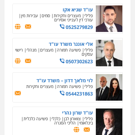
ניר קידר – צלם
עו"ד שגיא אקו
צילום עורכי דין
שירותים מקצועיים לעורכי
פלילי
מעצרים וחקירות
סמים
עבירות מין
דין
עורכי דין לענייני אסירים
0504578527
0525279829
רונן הלל – מוניטין
אלי אונגר משרד עו"ד
מחיקת כתבות מגוגל ודחיקת אזכורים
פלילי
פשיעה חמורה
מעצרים
מנהלי
רישוי
שליליים
שירותים מקצועיים לעורכי דין
עסקים
0522508109
0507302623
אחסון אתרים
לוי מלאך דדון – משרד עו"ד
מהירות
הגנה
גיבוי
תמיכה
שירותים
מקצועיים לעורכי דין
פלילי
פשיעה חמורה
מעצרים וחקירות
0544231863
מרכז התחלה חדשה
עו"ד שרון נהרי
אסירים
עבירות מין
שירותים מקצועיים
פלילי
צווארון לבן
כלכלי
פשיעה כלכלית
לעורכי דין
בינלאומי
הליכי הסגרה
0544500346