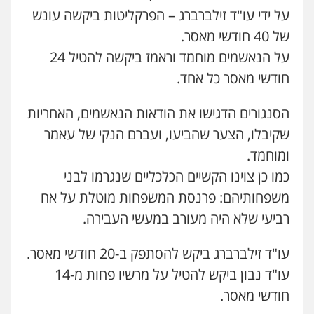
על ידי עו"ד זילברברג – הפרקליטות ביקשה עונש
עו"ד רונן בנדל
משפט פלילי
פשיעה חמורה
פלילי
של 40 חודשי מאסר.
0524282442
על הנאשמים מוחמד וראמז ביקשה להטיל 24
חודשי מאסר כל אחד.
כבריאן, מזר – משרד עורכי דין
פלילי
מעצרים וחקירות
הסנגורים הדגישו את הודאות הנאשמים, האחריות
0543986802
שקיבלו, הצער שהביעו, ועברם הנקי של עאמר
ומוחמד.
מנשה, אלמוג – עורכי דין
כמו כן צוינו הקשיים הכלכליים שנגרמו לבני
פלילי
עבירות תנועה
צווארון לבן
תעבורה
עורכי דין לענייני אסירים
מעצרים וחקירות
משפחותיהם: פרנסת המשפחות מוטלת על אח
0546470989
רביעי שלא היה מעורב במעשי העבירה.
עו"ד אבי כהן
עו"ד זילברברג ביקש להסתפק ב-20 חודשי מאסר.
פלילי
פשיעה חמורה
קטינים
אלימות
עו"ד נבון ביקש להטיל על מרשיו פחות מ-14
סמים
עבירות מין
0523647066
חודשי מאסר.