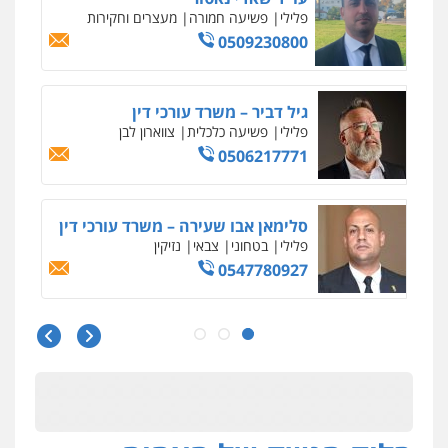
פלילי
פשיעה חמורה
מעצרים וחקירות
0509230800
גיל דביר – משרד עורכי דין
פלילי
פשיעה כלכלית
צווארון לבן
0506217771
סלימאן אבו שעירה – משרד עורכי דין
פלילי
בטחוני
צבאי
נזיקין
0547780927
עו"ד אסף גונן
פלילי
פשע חמור
תעבורה
צבא
מעצרים
וחקירות
0542255161
גל דהן – משרד עורך דין פלילי