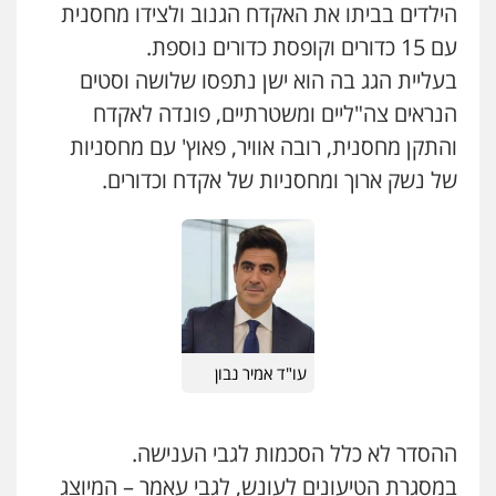
הילדים בביתו את האקדח הגנוב ולצידו מחסנית
עם 15 כדורים וקופסת כדורים נוספת.
עו"ד אלון קריטי
בעליית הגג בה הוא ישן נתפסו שלושה וסטים
פלילי
כלכלי
אלימות
סמים
מעצרים
0525544654
הנראים צה"ליים ומשטרתיים, פונדה לאקדח
והתקן מחסנית, רובה אוויר, פאוץ' עם מחסניות
של נשק ארוך ומחסניות של אקדח וכדורים.
עו"ד זוהר ארבל
פלילי
פשיעה חמורה
מעצרים וחקירות
קטינים
0538788878
שני אלגרבלי – משרד עורכי דין
פלילי
עורכי דין לענייני אסירים
תעבורה
0507120031
עו"ד אמיר נבון
עו"ד אייל אביטל
פלילי
פשיעה חמורה
מעצרים וחקירות
0544712201
ההסדר לא כלל הסכמות לגבי הענישה.
במסגרת הטיעונים לעונש, לגבי עאמר – המיוצג