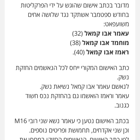
מדובר בכתב אישום שהוגש על ידי הפרקליטות
עו"ד זוהר ארבל
פלילי
פשיעה חמורה
מעצרים וחקירות
בחודש ספטמבר אשתקד נגד שלושה אחים
קטינים
0538788878
משועפאט:
עאמר אבו קמאל
(32)
עו"ד שלי גורביץ – לוי
מוחמד אבו קמאל
(38)
משפט פלילי
פשיעה חמורה
מעצרים
וחקירות
צבאי
תעבורה
ראמז אבו קמאל
(40).
0544218336
כתב האישום המקורי ייחס לכל הנאשמים החזקת
נשק.
משרד עורכי דין חן ברוך
פלילי
דיני תעבורה
מעצרים וחקירות
לנאשם עאמר אבו קמאל נשיאת נשק.
0505078733
עאמר וראמז הואשמו גם בהחזקת נכס חשוד
כגנוב.
משרד עורכי דין טאי שרקי
בכתב האישום נטען כי עאמר נשא שני רובי M16
פלילי
אסירים
תעבורה
מרב"ד
0547556464
וכן שני אקדחים, תחמושת ופריטים נוספים.
לפי כתב האישום, הנאשמים החזיקו במחסן את