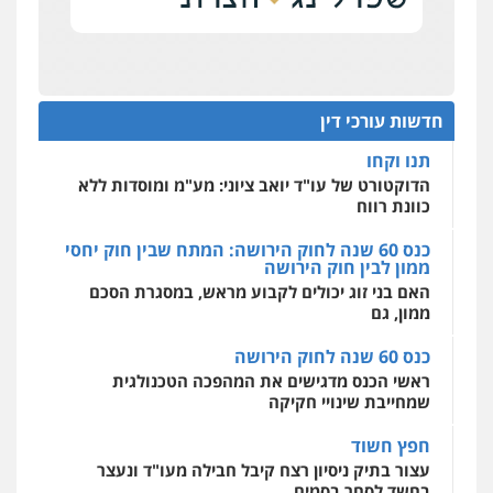
0506355388
מחוז מרכז לפני הכנסת
אחסון אתרים
כנס תביעות ייצוגיות: הדילמה בין זכויות צרכנים
עו"ד דרוויש נאשף
מהירות
הגנה
גיבוי
תמיכה
שירותים
להגנה על עסקים קטנים
מקצועיים לעורכי דין
פלילי
פשיעה חמורה
זכויות אדם
חדשות עורכי דין
0527448141
תנו וקחו
הדוקטורט של עו"ד יואב ציוני: מע"מ ומוסדות ללא
כוונת רווח
מרכז התחלה חדשה
חליל ביאדי – משרד עורכי דין
אסירים
עבירות מין
שירותים מקצועיים
כנס 60 שנה לחוק הירושה: המתח שבין חוק יחסי
פלילי
דיני תעבורה
מעצרים וחקירות
לעורכי דין
פשיעה חמורה
אסירים
ממון לבין חוק הירושה
0544500346
0509636895
האם בני זוג יכולים לקבוע מראש, במסגרת הסכם
ממון, גם
עו"ד איהאב זבידאת
כנס 60 שנה לחוק הירושה
פלילי
פשיעה חמורה
ארגוני פשע
עבירות
ראשי הכנס מדגישים את המהפכה הטכנולגית
המתה
עבירות מין
שמחייבת שינויי חקיקה
0509930581
חפץ חשוד
עצור בתיק ניסיון רצח קיבל חבילה מעו"ד ונעצר
עו"ד יפעת שוורץ סיל
בחשד לסחר בסמים
פלילי
תעבורה