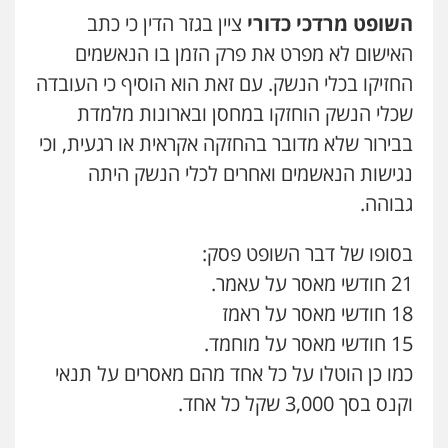
השופט מרדכי כדורי
ציין בגזר הדין כי כתב
ויקי שמואל – משרד עו"ד
האישום לא מפרט את פרק הזמן בו הנאשמים
פלילי
משפט פלילי
0528959600
החזיקו בכלי הנשק. עם זאת הוא הוסיף כי העובדה
שכלי הנשק הוחזקו במחסן ובארונות מלמדת
בבירור שלא מדובר בהחזקה אקראית או רגעית, וכי
קורל קרוז – עורך דין פלילי
משפט פלילי
נגישות הנאשמים ואחרים לכלי הנשק היתה
0545437431
גבוהה.
בסופו של דבר השופט פסק:
עו"ד עלי סעדי
פלילי
פשיעה חמורה
ליווי וייצוג בחקירות
21 חודשי מאסר על עאמר.
ומעצרים
0508824984
18 חודשי מאסר על ראמז
15 חודשי מאסר על מוחמד.
עו"ד תומר בנישתי
כמו כן הוטלו על כל אחד מהם מאסרים על תנאי
פלילי
מעצרים וחקירות
צווארון לבן
פשיעה
חמורה
וקנס בסך 3,000 שקל כל אחד.
0546657865