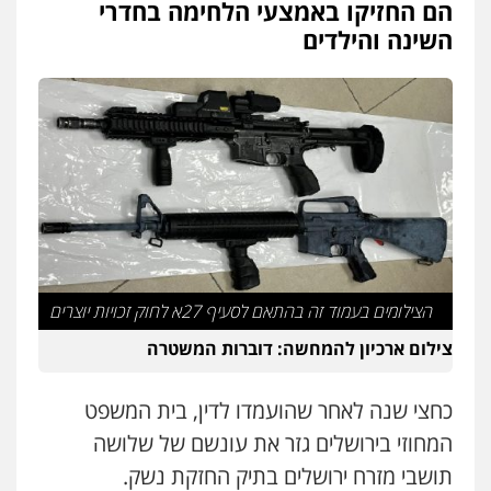
הם החזיקו באמצעי הלחימה בחדרי
עו"ד איהאב ג'לג'ולי
פלילי
מעצרים וחקירות
עורכי דין לענייני
השינה והילדים
אסירים
0505216700
אייל בן שושן, עורך דין פלילי
פלילי
מעצרים וחקירות
פשיעה חמורה
נוער
רישום פלילי
0522763105
עו"ד שלומי שרון
פלילי
צבאי
מעצרים וחקירות
הצילומים בעמוד זה בהתאם לסעיף 27א לחוק זכויות יוצרים
0547342002
צילום ארכיון להמחשה: דוברות המשטרה
עו"ד אלון קריטי
כחצי שנה לאחר שהועמדו לדין, בית המשפט
פלילי
כלכלי
אלימות
סמים
מעצרים
0525544654
המחוזי בירושלים גזר את עונשם של שלושה
תושבי מזרח ירושלים בתיק החזקת נשק.