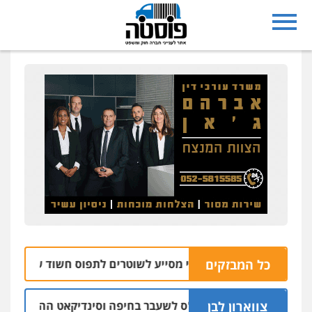
כל המבזקים
פו: רחפן משטרתי מסייע לשוטרים לתפוס חשוד שזרק אקדח בנצר
צווארון לבן
ב אישום: יו"ר ש"ס לשעבר בחיפה וסינדיקאט ההלוואות של משפ