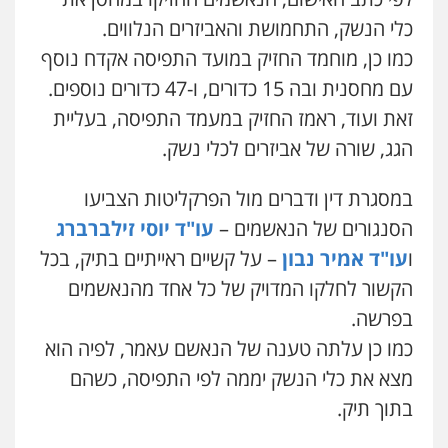
כלי הנשק, התחמושת והאביזרים הנלווים.
עו"ד אילן אלימלך
פלילי
פשיעה חמורה
תעבורה
אסירים
כמו כן, מוחמד החזיק במועד התפיסה אקדח נוסף
0522992110
עם מחסנית ובה 15 כדורים, ו-47 כדורים נוספים.
זאת ועוד, ראמז החזיק במעמד התפיסה, בעליית
עו"ד שאדי נאטור
הגג, שורה של אביזרים לכלי נשק.
פלילי
פשיעה חמורה
מעצרים וחקירות
0509230800
במסגרת דין ודברים מול הפרקליטות הצביעו
הסנגורים של הנאשמים –
עו"ד יוסי זילברברג
ו
עו"ד אמיר נבון
– על קשיים ראייתיים בתיק, בכל
גיל דביר – משרד עורכי דין
פלילי
פשיעה כלכלית
צווארון לבן
הקשור לחלקו המדויק של כל אחד מהנאשמים
0506217771
בפרשה.
כמו כן עלתה טענה של הנאשם עאמר, לפיה הוא
סלימאן אבו שעירה – משרד עורכי דין
מצא את כלי הנשק יממה לפי התפיסה, כשהם
פלילי
בטחוני
צבאי
נזיקין
בתוך תיק.
0547780927