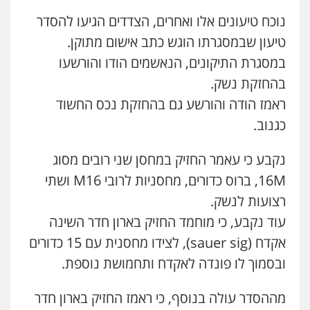
נוכח טיעונים אלו ואחרים, הצדדים הגיעו להסדר
גיא זהבי משרד עורכי דין
טיעון שבמסגרתו הוגש כתב אישום מתוקן.
פלילי
משפחה
במסגרת התיקונים, הנאשמים הודו והורשעו
503456449
בהחזקת נשק.
ראמז הודה והורשע גם בהחזקת נכס החשוד
עו"ד איהאב ג'לג'ולי
פלילי
מעצרים וחקירות
עורכי דין לענייני
כגנוב.
אסירים
0505216700
נקבע כי עאמר החזיק במחסן שני רובים מסוג
16M, ברוס כדורים, מחסניות לרובי M16 ושתי
אייל בן שושן, עורך דין פלילי
פלילי
מעצרים וחקירות
פשיעה חמורה
רצועות לנשק.
נוער
רישום פלילי
עוד נקבע, כי מוחמד החזיק בארון חדר השינה
0522763105
אקדח (sauer sig), לצידו מחסנית עם 15 כדורים
ובסמוך לו פונדה לאקדח ותחמושת נוספת.
עו"ד שלומי שרון
פלילי
צבאי
מעצרים וחקירות
מההסדר עולה בנוסף, כי ראמז החזיק בארון חדר
0547342002