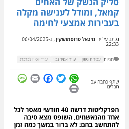
סליק הנשק של האחים
פלילי
פשיעה חמורה
סמים
מעצרים
קמאל, ומודל לענישה מקלה
וחקירות
0544723840
בעבירות אמצעי לחימה
עו"ד ראוף נג'אר
פלילי
עורכי דין לענייני אסירים
מעצרים
נכתב על ידי
מיכאל פרוסמושקין
, ב-06/04/2025
סמים
רכוש
22:33
0548009246
תגיות
עבירות נשק
עו"ד אמיר נבון
עו"ד יוסי זילברברג
עדי כרמלי – חברת עו"ד
פלילי
כלכלי
עורכי דין לענייני אסירים
sage
Facebook
Email
WhatsApp
Twitter
0525060666
שתף כתבה עם
Print
חברים
גיא זהבי משרד עורכי דין
פלילי
משפחה
הפרקליטות דרשה 40 חודשי מאסר לכל
503456449
אחד מהנאשמים, השופט מצא סיבה
להתחשב בהם: לא ברור במשך כמה זמן