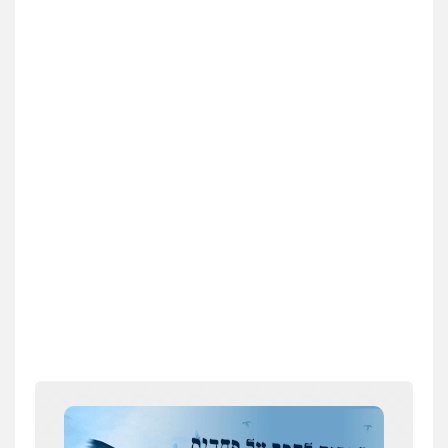
0544500346
מאיה בלום, עו"ס, טיפול ושיקום
טיפול בהתמכרויות
שירותים מקצועיים
לעורכי דין
0504062539
עו"ד ד"ר אבי שקד
עבירות כלכליות
הלבנת הון
חילוטים
עבירות פליליות
0544385337
איתי חקירות – שירותים לעורכי דין
חקירות פרטיות
חקירות כלכליות
חקירות
אישות
איתורים
0537865001
ניר קידר – צלם
צילום עורכי דין
שירותים מקצועיים לעורכי
דין