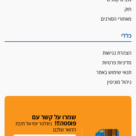
שנחשף בפעילות בלשים בטלגרם
חוק
לא בכל יום
מאחורי הסורגים
עו"ד שרון נהרי חיתן את בנו הבכור דניאל
הכנסת אישרה
כללי
הגבלת שכר טרחה בייצוג נכי צה"ל ונפגעי פעולות
איבה
הצהרת נגישות
איתות מירושלים
מדיניות פרטיות
יו"ר המחוז צ'צ'קס מכנס ישיבה להדחת
ממלא-מקומו, ועמית בכר שותק
תנאי שימוש באתר
מחאת הפרקליטים והסנגורים
ניהול מוניטין
יצאו לשעה מבית המשפט ועמדו בחוץ לאות הזדהות
עם השופטים
הביקורת חוגגת
מבקר לשכת עורכי הדין בתביעה נגד "איכות
שמרו על קשר עם
השלטון" בעידן עמית בכר
פוסטה!!!
ניוזלטר יומי אל תיבת
הדואר שלכם
נכנס לאינדקס