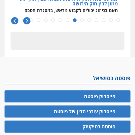
ממון לבין חוק הירושה
האם בני זוג יכולים לקבוע מראש, במסגרת הסכם
ממון, גם
כנס 60 שנה לחוק הירושה
ראשי הכנס מדגישים את המהפכה הטכנולגית
שמחייבת שינויי חקיקה
חפץ חשוד
עצור בתיק ניסיון רצח קיבל חבילה מעו"ד ונעצר
בחשד לסחר בסמים
יחסי עו"ד לקוח
פוסטה בסושיאל
עורך דין מהצפון נעצר בחשד להברחת חשיש לעצור
בקישון
פייסבוק פוסטה
עו"ד ליאור קצב הורשע בבית-הדין המשמעתי
בעיכוב כספים ופגיעה בכבוד המקצוע
פייסבוק עורכי הדין של פוסטה
חודש בלבד לאחר שהופיע בכנס לשכת עורכי הדין,
קצב הורשע
פוסטה בטיקטוק
10 מיליון