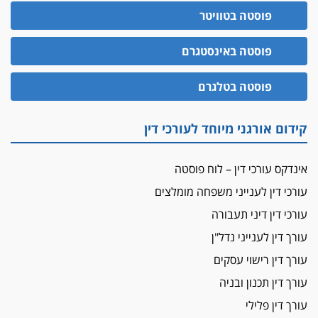
עורך-דין חשוד בהעלמת הכנסות והתחמקות ממס
פוסטה בטוויטר
רכישה
קטינים בסביבה מנוכרת
פוסטה באינסטגרם
"ניכור הורי מכת מדינה": איך מתמודדים עם
ההשלכות ההרסניות של התופעה?
פוסטה בטלגרם
אלה המינויים
הוועדה לבחירת שופטים בחרה 26 שופטים ורשמים
קידום אורגני מיוחד לעורכי דין
נוספים
ראו הוזהרתם
אינדקס עורכי דין – לוח פוסטה
הפרקליטות מקדמת הפללת עורכי דין "קונסילייריז"
עורכי דין לענייני משפחה מומלצים
בחוק המאבק בארגוני פשיעה
עורכי דין דיני תעבורה
משרות אמון
יו"ר מחוז ת"א משבץ עובדות שלו למינוי דייני בית
עורך דין לענייני נדל"ן
הדין למשמעת
עורך דין רישוי עסקים
האופנוע חזר הביתה
עורך דין תכנון ובניה
עו"ד גיל פרידמן והרפתקאות אופנוע השטח שלו
עורך דין פלילי