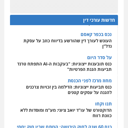
שליליים
שירותים מקצועיים לעורכי דין
על חשבון הלקוח
0522508109
מאסר בפועל לעו"ד שעקץ שני מיליון שקל על דירה
חדשות עורכי דין
ששייכת ללקוחותיו
אחסון אתרים
מהירות
הגנה
גיבוי
תמיכה
שירותים
נכס בכפר קאסם
מקצועיים לעורכי דין
העונש לעורך דין שהורשע בדיווח כוזב על עסקת
נדל"ן
על סדר היום
מרכז התחלה חדשה
כנס תובענות ייצוגיות: "בעקבות ה-AI התפתח טרנד
אסירים
עבירות מין
שירותים מקצועיים
לעורכי דין
תביעות הגנת הפרטיות"
0544500346
מחוז מרכז לפני הכנסת
כנס תביעות ייצוגיות: הדילמה בין זכויות צרכנים
להגנה על עסקים קטנים
תנו וקחו
הדוקטורט של עו"ד יואב ציוני: מע"מ ומוסדות ללא
כוונת רווח
כנס 60 שנה לחוק הירושה: המתח שבין חוק יחסי