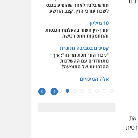
נים
חודש בלבד לאחר שהופיע בכנס
לשכת עורכי הדין, קצב הורשע
עו"ד יפעת שוורץ סיל
פלילי
תעבורה
10 מיליון
עורך-דין חשוד בהעלמת הכנסות
0523379525
והתחמקות ממס רכישה
קטינים בסביבה מנוכרת
עו"ד אריה פטר
"ניכור הורי מכת מדינה": איך
לשעבר סגן מנהל המחלקה
מתמודדים עם ההשלכות
הפלילית בפרקליטות המדינה
ההרסניות של התופעה?
0506217994
אלה המינויים
הוועדה לבחירת שופטים בחרה
26 שופטים ורשמים נוספים
עו"ד אביגדור פלדמן
פלילי
אסירים
צווארון לבן
ראו הוזהרתם
זכויות אדם
אזרחי
הפרקליטות מקדמת הפללת
0505345826
עורכי דין "קונסילייריז" בחוק
 את
המאבק בארגוני פשיעה
שחר מנדלמן, שלומציון
רטית
גבאי מנדלמן – משרד
עורכי דין
משרות אמון