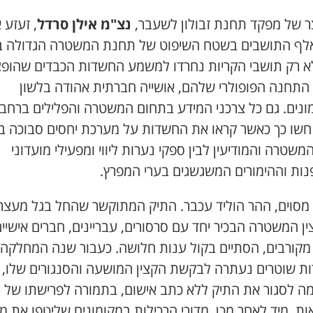
 של מפקד תחנת זבולון לשעבר,
נצ"מ אילן סרדל
, זעזע 
5 אלף התושבים בשטח השיפוט של תחנת המשטרה הגדולה ב
א רק תושבי הקריות נחרדו למשמע החשדות הכבדים שהופצ
התחנה הפופולרי שלהם, אושייה חברתית אהודה בלשון
ונים. גם כל צרכני המידע בתחום המשטרה והפלילים ברחבי
חשו כך כאשר קראו את החשדות על מערכת יחסים סבוכה בי
המשטרה והמודיעין לבין ספקי נערות ליווי ומפעילי מועדוני
ות וההימורים המשגשגים בערי המפרץ.
 מסוים, ההר הוליד עכבר. התיק המתוקשר שהחל בגל מעצר
ן המשטרה הבכיר יחד עם סרסורים, עבריינים, חברים אישיי
מקורבים, הסתיים בקול ענות חלושה. כעבור שנה המחלקה
ות שוטרים נעתרה לבקשת הקצין המושעה והסנגורים שלו,
מה לסגור את התיק ללא כתב אישום, בתמורה לפרישתו של ה
ת. מיד לאחר מכן, מדורי הרכילות במקומונים שליטפו את מ