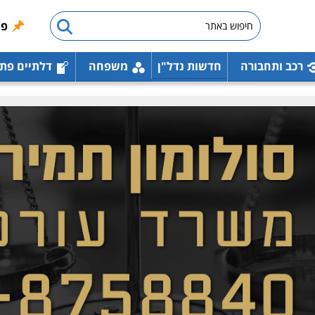
פו
רכב ותחבורה
חדשות נדל"ן
משפחה
דלתיים פת