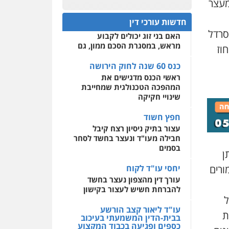
מעצר
כנס 60 שנה לחוק הירושה:
עבירות מס
הלבנת הון
המתח שבין חוק יחסי ממון
שומות וערעורי מס
0522508109
חדשות עורכי דין
לבין חוק הירושה
סרדל
0505430819
האם בני זוג יכולים לקבוע
אחסון אתרים
מראש, במסגרת הסכם ממון, גם
וז
מהירות
הגנה
גיבוי
מצגר ושות', חברת עורכי
תמיכה
שירותים מקצועיים
דין
לעורכי דין
כנס 60 שנה לחוק הירושה
נדל"ן / עסקים
משפחה
ראשי הכנס מדגישים את
תעבורה
כלכלי
הוצאה
המהפכה הטכנולגית שמחייבת
לפועל
מרכז התחלה חדשה
שינויי חקיקה
אסירים
עבירות מין
0545402829
שירותים מקצועיים לעורכי
חפץ חשוד
עו"ד בן ממן
דין
עצור בתיק ניסיון רצח קיבל
פלילי
אסירים
חקירות
חבילה מעו"ד ונעצר בחשד לסחר
ומעצרים
סייבר
ניהול
0544500346
משברים פליליים
בסמים
ן
0506355388
ורים
יחסי עו"ד לקוח
עורך דין מהצפון נעצר בחשד
להברחת חשיש לעצור בקישון
עו"ד דרוויש נאשף
ל
פלילי
פשיעה חמורה
זכויות
עו"ד ליאור קצב הורשע
אדם
ת
בבית-הדין המשמעתי בעיכוב
0527448141
כספים ופגיעה בכבוד המקצוע