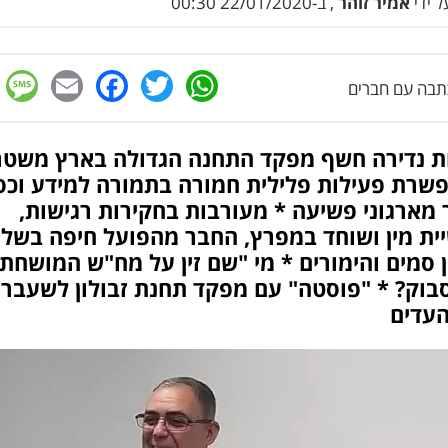
 ידי
אמיר זוהר
, ב-22/01/2020 00:30
e
cebook
mail
WhatsApp
Twitter
בה עם חברים
ת נדירה חשף מפקד התחנה הגדולה בארץ משט
שרת פעילות פלילית חמורה בתמורה למידע וכס
מארגוני פשיעה * מעורבות בחקירות רגישות,
ית מין ושוחד במפרץ, החבר מהפועל חיפה בשלי
 סמים והימורים * מי "שם זין על מח"ש המושחת
סבוק? * "פוסטה" עם מפקד תחנת זבולון לשעבר 
העדים