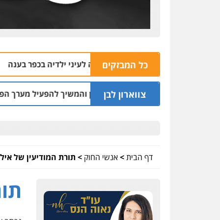
כל המבזקים
שודים ברצח אישה לעיני ילדיה בכפר בענה
רימ
09.08 | 09:05
צווארון לבן
שכר סוויטה במלון והמשיך להפעיל מערך הפצת וקיזוז חשבוניות 
דף הבית
>
אנשי החוק
>
תורת המודיעין של אילן
תור