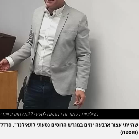
הצילומים בעמוד זה בהתאם לסעיף 27א לחוק זכויות יוצרים
שהייתי עצור ארבעה ימים במגרש הרוסים נסעתי לתאילנד". סרדל 
פוסטה)