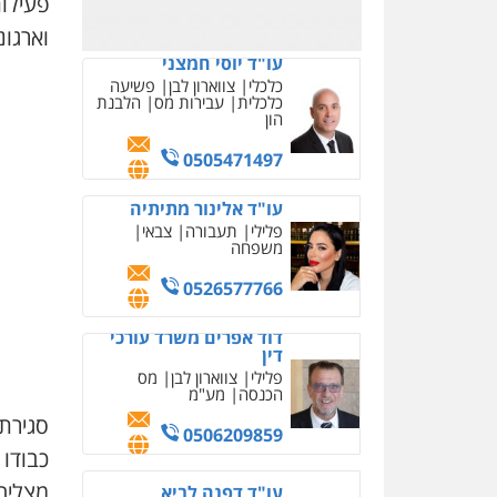
פעילות
וארגונ
עו"ד יוסי חמצני
כלכלי
צווארון לבן
פשיעה
כלכלית
עבירות מס
הלבנת
הון
0505471497
עו"ד אלינור מתיתיה
פלילי
תעבורה
צבאי
משפחה
0526577766
דוד אפרים משרד עורכי
דין
פלילי
צווארון לבן
מס
הכנסה
מע"מ
סגירת
0506209859
כבודו
מצליח
עו"ד דפנה לביא