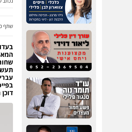
נכתב על
שתף כת
בעדו
המאפ
שחור 
תעשי
עברין
בפיי
דוכן 