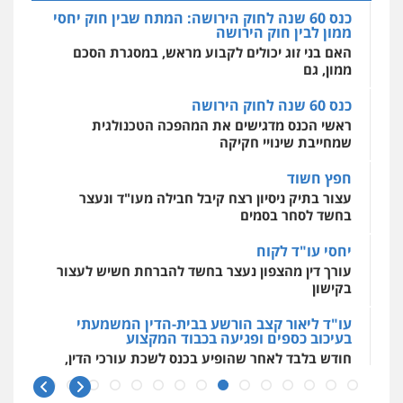
מרכז התחלה חדשה
אסירים
עבירות מין
שירותים מקצועיים
כנס 60 שנה לחוק הירושה
לעורכי דין
עו"ד אליה חן ברק
ראשי הכנס מדגישים את המהפכה הטכנולגית
0544500346
פלילי
פשיעה חמורה
ליווי וייצוג בחקירות
שמחייבת שינויי חקיקה
ומעצרים
אסירים
נוער
0525914163
חפץ חשוד
מאיה בלום, עו"ס, טיפול ושיקום
עצור בתיק ניסיון רצח קיבל חבילה מעו"ד ונעצר
טיפול בהתמכרויות
שירותים מקצועיים
לעורכי דין
בחשד לסחר בסמים
עו"ד אריה פטר
0504062539
לשעבר סגן מנהל המחלקה הפלילית
יחסי עו"ד לקוח
בפרקליטות המדינה
עורך דין מהצפון נעצר בחשד להברחת חשיש לעצור
0506217994
עו"ד ד"ר אבי שקד
בקישון
עבירות כלכליות
הלבנת הון
חילוטים
עבירות פליליות
עו"ד עידית שינו-אמיתי
עו"ד ליאור קצב הורשע בבית-הדין המשמעתי
0544385337
בעיכוב כספים ופגיעה בכבוד המקצוע
פלילי
עורכי דין לענייני אסירים
פשיעה
חמורה
מעצרים וחקירות
חודש בלבד לאחר שהופיע בכנס לשכת עורכי הדין,
קצב הורשע
0507587013
איתי חקירות – שירותים לעורכי דין
חקירות פרטיות
חקירות כלכליות
חקירות
10 מיליון
אישות
איתורים
עורך-דין חשוד בהעלמת הכנסות והתחמקות ממס
עו"ד אביגדור פלדמן
0537865001
רכישה
פלילי
אסירים
צווארון לבן
זכויות אדם
אזרחי
0505345826