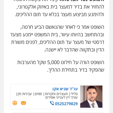
קורל קרוז – עורך דין פלילי
להחזיר את בדיר למעצר בית באיזוק אלקטרוני,
משפט פלילי
ולהימנע מביצוע מעצר בכלא עד תום ההליכים.
0545437431
השופט אמר כי לאחר שהנאשם הביע חרטה,
עו"ד עלי סעדי
ובהתחשב בהיותו עיוור, בית המשפט יימנע מצעד
פלילי
פשיעה חמורה
ליווי וייצוג בחקירות
ומעצרים
דרסטי של מעצר עד תום ההליכים, לפנים משורת
0508824984
הדין ובתקווה שהדבר לא יישנה.
עו"ד תומר בנישתי
השופט הורה על חילוט 5,000 שקל מהערבות
פלילי
מעצרים וחקירות
צווארון לבן
פשיעה
חמורה
שהפקיד בדיר בתחילת ההליך.
0546657865
עו"ד שגיא אקו
פלילי
מעצרים וחקירות
סמים
עבירות מין
עורכי דין לענייני אסירים
0525279829