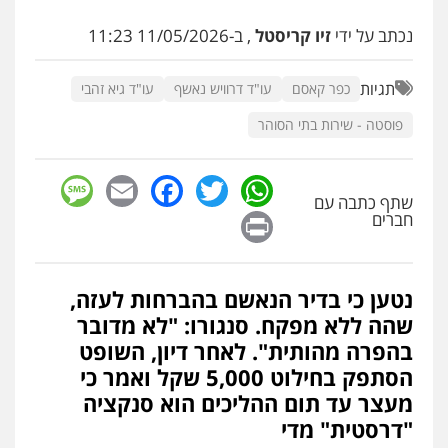
0505216700
נכתב על ידי
זיו קריסטל
, ב-11/05/2026 11:23
עו"ד שלומי שרון
תגיות
כפר קאסם
עו"ד דרוויש נאשף
עו"ד גיא זהבי
פלילי
צבאי
מעצרים וחקירות
0547342002
פוסטה - שירות בתי הסוהר
sage
Facebook
Email
WhatsApp
Twitter
עו"ד אייל בסרגליק
שתף כתבה עם
פלילי
כלכלי
צווארון לבן
עורכי דין לענייני
Print
חברים
אסירים
אזרחי
נדל"ן / עסקים
0528488515
נטען כי בדיר הנאשם בהברחות לעזה,
עו"ד זוהר ארבל
שהה ללא מפקח. סנגורו: "לא מדובר
פלילי
פשיעה חמורה
מעצרים וחקירות
קטינים
בהפרה מהותית". לאחר דיון, השופט
0538788878
הסתפק בחילוט 5,000 שקל ואמר כי
מעצר עד תום ההליכים הוא סנקציה
עו"ד אסף דוק
"דרסטית" מדי
פלילי
עבירות מין
סמים והימורים
פשיעה