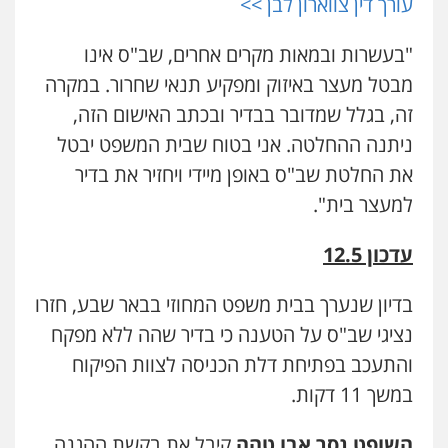
עורך דין צווארון לבן >>
עו"ד בועז קניג
פלילי
משפחה
כלכלי
צבאי
"בעשרות ובמאות מקרים אחרים, שב"ס אינו
0507003001
מבטל מעצר באיזוק ומפקיע תנאי שחרור. במקרה
זה, בגלל שמדובר בבדיר ובכתב האישום הזה,
מנשה, אלמוג – עורכי דין
פלילי
עבירות תנועה
צווארון לבן
תעבורה
ניתנה ההחלטה. אני בטוח שבית המשפט יבטל
עורכי דין לענייני אסירים
מעצרים וחקירות
את החלטת שב"ס באופן מיידי ויחזיר את בדיר
0546470989
למעצר בית".
עו"ד אבי כהן
פלילי
פשיעה חמורה
קטינים
אלימות
עדכון 12.5
סמים
עבירות מין
0523647066
בדיון שנערך בבית משפט המחוזי בבאר שבע, חזרו
נציגי שב"ס על הטענה כי בדיר שהה ללא מפקח
ויקי שמואל – משרד עו"ד
והתעכב בפתיחת דלת הכניסה לצוות הפיקוח
פלילי
משפט פלילי
במשך 11 דקות.
0528959600
השופט נסר אבו טהה
קיבל את בקשת ההגנה