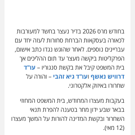
פלילי
מעצרים וחקירות
עורכי דין לענייני
אסירים
0505216700
בחודש מרס 2026 בדיר נעצר בחשד למעורבות
עו"ד שלומי שרון
לכאורה בעסקאות הברחת סחורות לעזה יחד עם
פלילי
צבאי
מעצרים וחקירות
עבריינים נוספים. לאחר שהוגש נגדו כתב אישום,
0547342002
הפרקליטות ביקשה מעצר עד תום ההליכים אך
בית המשפט קיבל את בקשת סנגוריו –
עו"ד
עו"ד אייל בסרגליק
פלילי
כלכלי
צווארון לבן
עורכי דין לענייני
דרוויש נאשף
ו
עו"ד גיא זהבי
– והורה על
אסירים
אזרחי
נדל"ן / עסקים
שחרורו באיזוק אלקטרוני.
0528488515
בעקבות מעצרו המחודש, בית המשפט המחוזי
עו"ד זוהר ארבל
בבאר שבע ידון מחר בטענה להפרת תנאי
פלילי
פשיעה חמורה
מעצרים וחקירות
קטינים
השחרור ובקשת המדינה להורות על המשך מעצרו
0538788878
(12 מאי).