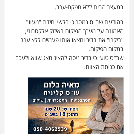
פלילי
משפחה
אזרחי מסחרי
במעצר הבית ללא מפקח-ערב.
0502130230
בהודעת שב"ס נמסר כי בלשי יחידת "מעוז"
עו"ד אילן אלימלך
האמונה על מערך הפיקוח באיזוק אלקטרוני,
פלילי
פשיעה חמורה
תעבורה
אסירים
"ביקרו" את בדיר ומצאו אותו פעמיים ללא ערב
0522992110
במקום הפיקוח.
שב"ס טוען כי בדיר ניסה להציג מצג שווא ולעכב
עו"ד יוסי חמצני
את כניסת הצוות.
כלכלי
צווארון לבן
פשיעה כלכלית
עבירות
מס
הלבנת הון
0505471497
עו"ד שאדי נאטור
פלילי
פשיעה חמורה
מעצרים וחקירות
0509230800
משרד עורכי דין פארס פלאח