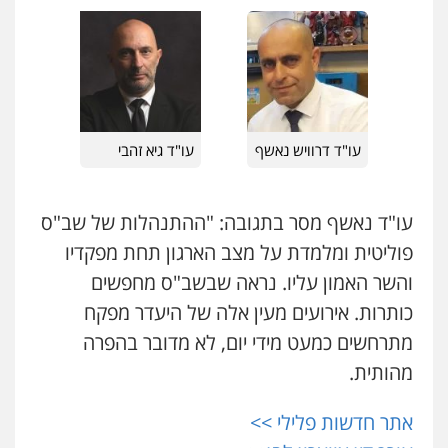
עו"ד אסף דוק
פלילי
עבירות מין
סמים והימורים
פשיעה
חמורה
חקירות ומעצרים
צווארון לבן והונאה
0526885006
עו"ד אייל אביטל
פלילי
פשיעה חמורה
מעצרים וחקירות
עו"ד דרוויש נאשף
עו"ד גיא זהבי
0544712201
עו"ד נאשף מסר בתגובה: "ההתנהלות של שב"ס
עו"ד רונן בנדל
פוליטית ומלמדת על מצב הארגון תחת מפקדיו
משפט פלילי
פשיעה חמורה
פלילי
0524282442
והשר האמון עליו. נראה שבשב"ס מחפשים
כותרות. אירועים מעין אלה של היעדר מפקח
מתרחשים כמעט מידי יום, לא מדובר בהפרה
כבריאן, מזר – משרד עורכי דין
פלילי
מעצרים וחקירות
מהותית.
0543986802
אתר חדשות פלילי >>