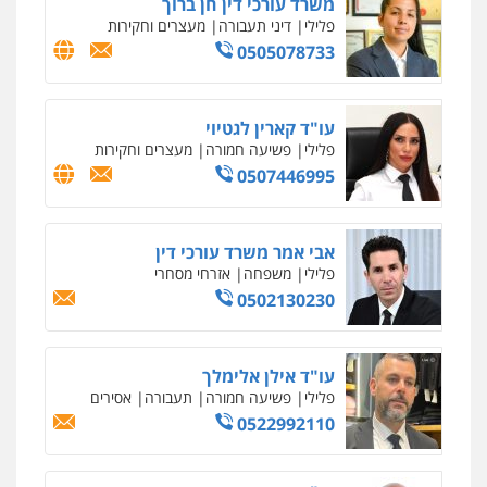
עו"ד יניב זוסמן
פלילי
כלכלי
פשיעה חמורה
מעצרים
וחקירות
0525199949
עו"ד אסף גונן
פלילי
פשע חמור
תעבורה
צבא
מעצרים
וחקירות
0542255161
גל דהן – משרד עורך דין פלילי
פלילי
פשיעה חמורה
סמים
מעצרים
וחקירות
0544723840
עו"ד ראוף נג'אר
פלילי
עורכי דין לענייני אסירים
מעצרים
סמים
רכוש