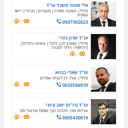
אלי אונגר משרד עו"ד
פלילי
פשיעה חמורה
מעצרים
מנהלי
רישוי
עסקים
0507302623
עו"ד שרון נהרי
פלילי
צווארון לבן
כלכלי
פשיעה כלכלית
בינלאומי
הליכי הסגרה
עו"ד שאדי כבהא
פלילי
עורכי דין לענייני אסירים
0525556970
עו"ד (רו"ח) יואב ציוני
עבירות מס
הלבנת הון
שומות וערעורי מס
0505430819