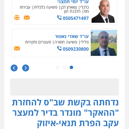
0548009246
עו"ד אלון ארז
פלילי
צבאי
סמים
אלימות במשפחה
צווארון
לבן
0507368203
שחר לדובסקי, עו"ד
פלילי
מעצרים וחקירות
עבירות המתה
עורכי
דין לענייני אסירים
0507913332
גיא זהבי משרד עורכי דין
פלילי
משפחה
503456449
נדחתה בקשת שב"ס להחזרת
"ההאקר" מונדר בדיר למעצר
עו"ד איהאב ג'לג'ולי
עקב הפרת תנאי-איזוק
פלילי
מעצרים וחקירות
עורכי דין לענייני
אסירים