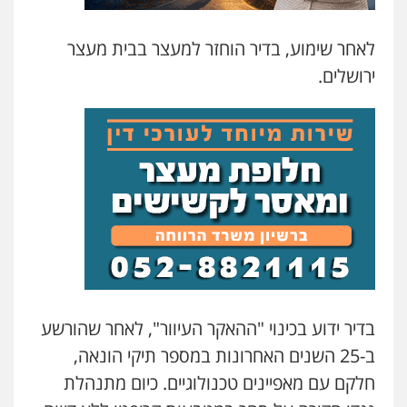
פלילי
צבאי
צווארון לבן והונאה
ביטוח לאומי
0549911449
לאחר שימוע, בדיר הוחזר למעצר בבית מעצר
ירושלים.
עו"ד יניב זוסמן
פלילי
כלכלי
פשיעה חמורה
מעצרים
וחקירות
0525199949
עו"ד אסף גונן
פלילי
פשע חמור
תעבורה
צבא
מעצרים
וחקירות
0542255161
גל דהן – משרד עורך דין פלילי
פלילי
פשיעה חמורה
סמים
מעצרים
בדיר ידוע בכינוי "ההאקר העיוור", לאחר שהורשע
וחקירות
0544723840
ב-25 השנים האחרונות במספר תיקי הונאה,
חלקם עם מאפיינים טכנולוגיים. כיום מתנהלת
עו"ד ראוף נג'אר