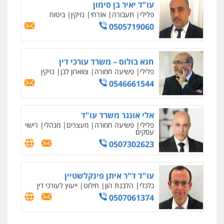
עו"ד יאיר בן סימון
פלילי
תעבורה
אזרחי
נזיקין
ביטוח
0505719060
מרכז התחלה חדשה
אסירים
עבירות מין
שירותים מקצועיים
לעורכי דין
חנא בולוס – משרד עורכי דין
0544500346
פלילי
פשיעה חמורה
צווארון לבן
נזיקין
0546661544
מאיה בלום, עו"ס, טיפול ושיקום
טיפול בהתמכרויות
שירותים מקצועיים
לעורכי דין
אלי אונגר משרד עו"ד
0504062539
פלילי
פשיעה חמורה
מעצרים
מנהלי
רישוי
עסקים
0507302623
עו"ד ד"ר אבי שקד
עבירות כלכליות
הלבנת הון
חילוטים
עבירות פליליות
עו"ד ד"ר איתן פינקלשטיין
0544385337
כלכלי
הלבנת הון
חילוט
ייעוץ לעורכי דין
0507061374
איתי חקירות – שירותים לעורכי דין
חקירות פרטיות
חקירות כלכליות
חקירות
אישות
איתורים