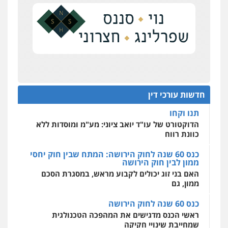
העונש לעורך דין שהורשע בדיווח כוזב על עסקת
צילום עורכי דין
שירותים מקצועיים לעורכי
דין
נדל"ן
0504578527
על סדר היום
כנס תובענות ייצוגיות: "בעקבות ה-AI התפתח טרנד
רונן הלל – מוניטין
תביעות הגנת הפרטיות"
מחיקת כתבות מגוגל ודחיקת אזכורים
שליליים
שירותים מקצועיים לעורכי דין
מחוז מרכז לפני הכנסת
0522508109
כנס תביעות ייצוגיות: הדילמה בין זכויות צרכנים
להגנה על עסקים קטנים
חדשות עורכי דין
אחסון אתרים
תנו וקחו
מהירות
הגנה
גיבוי
תמיכה
שירותים
מקצועיים לעורכי דין
הדוקטורט של עו"ד יואב ציוני: מע"מ ומוסדות ללא
כוונת רווח
כנס 60 שנה לחוק הירושה: המתח שבין חוק יחסי
ממון לבין חוק הירושה
מרכז התחלה חדשה
האם בני זוג יכולים לקבוע מראש, במסגרת הסכם
אסירים
עבירות מין
שירותים מקצועיים
לעורכי דין
ממון, גם
0544500346
כנס 60 שנה לחוק הירושה
ראשי הכנס מדגישים את המהפכה הטכנולגית
שמחייבת שינויי חקיקה