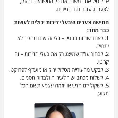
אבל טיל אחד משנה את כל המשוואה. והזמן,
לצערנו, עובד נגד הדיירים.
חמישה
צעדים שבעלי דירות יכולים לעשות
כבר מחר
:
1. לאחד שורות בבניין – בלי זה שום תהליך לא
יתחיל.
2. לבחור עו"ד שמייצג רק את בעלי הדירות – זה
קריטי.
3. לבקש מהעירייה מסלול ירוק או מועדף לפרויקט.
4. לשלוח מכתב ישיר לעירייה ולבדוק חסמים.
עו"ד ד"ר איתן פינקלשטיין
5. לשקול יזם חדש או יוזמה עצמאית אם הכל
כלכלי
הלבנת הון
חילוט
ייעוץ לעורכי דין
תקוע.
0507061374
מצגר ושות', חברת עורכי דין
נדל"ן / עסקים
משפחה
תעבורה
כלכלי