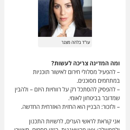
הוצאה לפועל
0545402829
אבי אמר משרד עורכי דין
פלילי
משפחה
אזרחי מסחרי
0502130230
עו"ד בלהה מצגר
אברהם שהבזי – משרד עורכי דין
ומה המדינה צריכה לעשות
?
מיסים
כלכלי
פלילי
פשיעה כלכלית
הלבנת
הון
– להפעיל מסלולי חירום לאישור תוכניות
0504456555
במתחמים מסוכנים.
– להפסיק להסתכל רק על רווחיות היזם – ולהבין
גיל דביר – משרד עורכי דין
שמדובר בביטחון לאומי.
פלילי
פשיעה כלכלית
צווארון לבן
– ולזכור: הבניין הוא החזית האזרחית החדשה.
0506217771
אני קוראת לראשי הערים, לרשויות התכנון
עו"ד יאיר בן סימון
ולממשלה: צאו מהשאננות. הזיזו חסמים. תאשרו