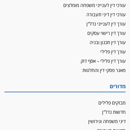
עורכי דין לענייני משפחה מומלצים
על המידתיות
ביה"ד המשמעתי ביטל השעיה לצמיתות של
עורכי דין דיני תעבורה
עורכת-דין שהביעה שמחה ב-7 באוקטובר
עורך דין לענייני נדל"ן
אשם
עורך דין רישוי עסקים
עו"ד הלל בבייב הורשע בהונאת עשרות לקוחות,
עורך דין תכנון ובניה
ההסדר: 7-9 שנות מאסר
עורך דין פלילי
דין ומקרקעין
עורך דין פלילי – אסף דוק
עורך דין ברמת השרון נחקר בחשד למרמה בעסקת
נדל"ן
מאגר פסקי דין והחלטות
"אני מכינה 5-6 ג'וינטים ביום"
תובעת משטרתית פוטרה בחשד לעישון סמים
מדורים
שנחשף בפעילות בלשים בטלגרם
לא בכל יום
מבזקים פלילים
עו"ד שרון נהרי חיתן את בנו הבכור דניאל
חדשות נדל"ן
הכנסת אישרה
דיני משפחה וגירושין
הגבלת שכר טרחה בייצוג נכי צה"ל ונפגעי פעולות