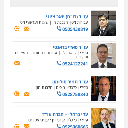
עו"ד (רו"ח) יואב ציוני
עבירות מס
הלבנת הון
שומות וערעורי מס
0505430819
עו"ד פאדי בראנסי
פלילי
צווארון לבן
עבירות בטחוניות
מעצרים
וחקירות
0524122241
עו"ד תמיר סולומון
פלילי
כלכלי
מיסים
הלבנת הון
0528758840
עדי כרמלי – חברת עו"ד
פלילי
כלכלי
עורכי דין לענייני אסירים
0525060666