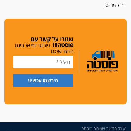
חג שמח
ניהול מוניטין
כפר מנדא: עורך דין נעצר בחשד להחזקת שני אקדח
גלוק
די לאלימות
פאנל הלשכה על האלימות: "כישלון שמתחיל בחינוך
ונגמר במשטרה"
שמרו על קשר עם
פוסטה!!!
ניוזלטר יומי אל תיבת
מנכ"ל עכשיו
הדואר שלכם
בימ"ש מחוזי: החלטת עמית בכר לדחות מינוי מנכ"ל
חדש ללשכה אינה סבירה
משפחה ופוליטיקה
עו"ד גלעד מנשה ויאיר בכורו חגגו בר מצווה, שרי
הליכוד הפציצו
אתיקה בהקפאה
הקדנציה החוקית של ועדות האתיקה הסתיימה
והלשכה מצאה פתרון מאולתר
הזעקה
עשרות עורכי דין הפגינו בחיפה: "דמנו אינו הפקר,
© כל הזכויות שמורות פוסטה
דורשים הגנה וביטחון"