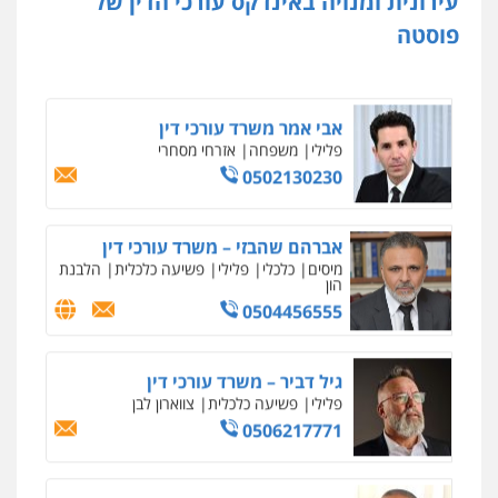
עירונית ומנויה באינדקס עורכי הדין של
נדל"ן / עסקים
משפחה
תעבורה
כלכלי
הוצאה לפועל
פוסטה
0545402829
אבי אמר משרד עורכי דין
פלילי
משפחה
אזרחי מסחרי
0502130230
ניר קידר – צלם
צילום עורכי דין
שירותים מקצועיים לעורכי
דין
אברהם שהבזי – משרד עורכי דין
0504578527
מיסים
כלכלי
פלילי
פשיעה כלכלית
הלבנת
הון
0504456555
רונן הלל – מוניטין
מחיקת כתבות מגוגל ודחיקת אזכורים
שליליים
שירותים מקצועיים לעורכי דין
גיל דביר – משרד עורכי דין
0522508109
פלילי
פשיעה כלכלית
צווארון לבן
0506217771
אחסון אתרים
מהירות
הגנה
גיבוי
תמיכה
שירותים
מקצועיים לעורכי דין