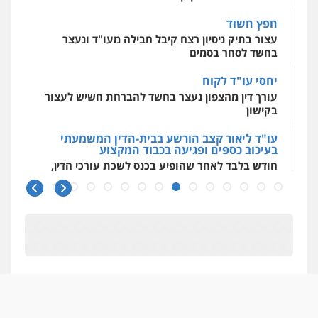
חפץ חשוד
עצור בתיק ניסיון רצח קיבל חבילה מעו"ד ונעצר
בחשד לסחר בסמים
יחסי עו"ד לקוח
עורך דין מהצפון נעצר בחשד להברחת חשיש לעצור
בקישון
עו"ד ליאור קצב הורשע בבית-הדין המשמעתי
בעיכוב כספים ופגיעה בכבוד המקצוע
חודש בלבד לאחר שהופיע בכנס לשכת עורכי הדין,
קצב הורשע
10 מיליון
עורך-דין חשוד בהעלמת הכנסות והתחמקות ממס
רכישה
קטינים בסביבה מנוכרת
"ניכור הורי מכת מדינה": איך מתמודדים עם
ההשלכות ההרסניות של התופעה?