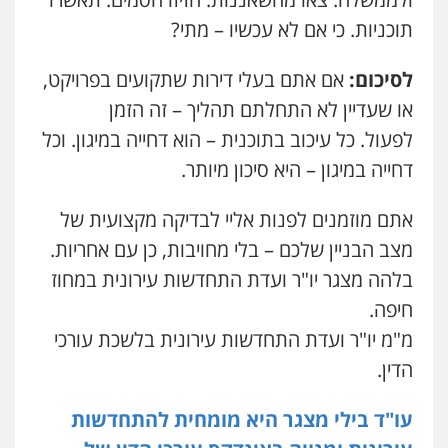
פלילי
תעבורה
אזרחי
נזיקין
ביטוח
תוכניות. כי אם לא עכשיו – מתי?
0505719060
לסיכום
:
אם אתם בעלי דירות שתקועים בפרויקט,
חנא בולוס – משרד עורכי דין
או שעדיין לא התחלתם תהליך – זה הזמן
פלילי
פשיעה חמורה
צווארון לבן
נזיקין
לפעול. כל עיכוב בתוכנית – הוא דחייה במיגון. וכל
0546661544
דחייה במיגון – היא סיכון מיותר.
אלי אונגר משרד עו"ד
אתם מוזמנים לפנות אליי לבדיקה מקצועית של
פלילי
פשיעה חמורה
מעצרים
מנהלי
רישוי
מצב הבניין שלכם – בלי מחויבות, כן עם אחריות.
עסקים
0507302623
בלהה מצגר יו"ר ועדת התחדשות עירונית במחוז
חיפה.
עו"ד ד"ר איתן פינקלשטיין
מ"מ יו"ר ועדת התחדשות עירונית בלשכת עורכי
כלכלי
הלבנת הון
חילוט
ייעוץ לעורכי דין
הדין.
0507061374
עו"ד בילי מצגר היא מומחית להתחדשות
מצגר ושות', חברת עורכי דין