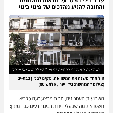
עו"ד בילי מצגר על מראות המלחמה
והחובה להניע מהלכים של פינוי בינוי
הצילומים בעמוד זה בהתאם לסעיף 27א לחוק זכויות יוצרים
טיל אחד משנה את המשוואה. נזקים לבניין בבת-ים
(צילום להמחשה: גילי יערי, פלאש 90)
השבועות האחרונים, תחת מבצע “עם כלביא”,
חשפו את מה שבעלי דירות רבים יודעים כבר מזמן: