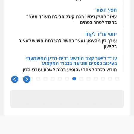
פלילי
פשיעה חמורה
ארגוני פשע
עבירות
חפץ חשוד
המתה
עבירות מין
עצור בתיק ניסיון רצח קיבל חבילה מעו"ד ונעצר
0509930581
בחשד לסחר בסמים
יחסי עו"ד לקוח
עו"ד יפעת שוורץ סיל
עורך דין מהצפון נעצר בחשד להברחת חשיש לעצור
פלילי
תעבורה
בקישון
0523379525
עו"ד ליאור קצב הורשע בבית-הדין המשמעתי
בעיכוב כספים ופגיעה בכבוד המקצוע
עו"ד אליה חן ברק
חודש בלבד לאחר שהופיע בכנס לשכת עורכי הדין,
פלילי
פשיעה חמורה
ליווי וייצוג בחקירות
קצב הורשע
ומעצרים
אסירים
נוער
0525914163
10 מיליון
עורך-דין חשוד בהעלמת הכנסות והתחמקות ממס
רכישה
עו"ד אריה פטר
לשעבר סגן מנהל המחלקה הפלילית
קטינים בסביבה מנוכרת
בפרקליטות המדינה
"ניכור הורי מכת מדינה": איך מתמודדים עם
0506217994
ההשלכות ההרסניות של התופעה?