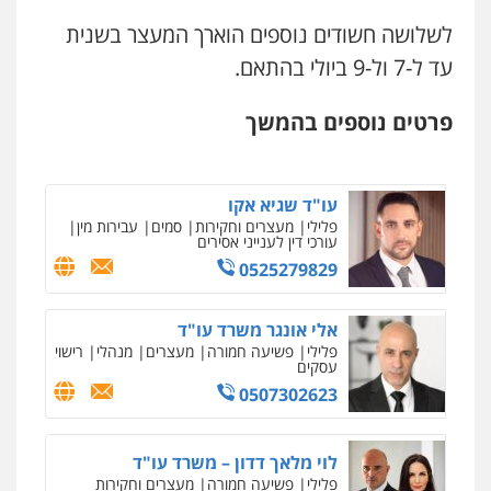
0508824984
לשלושה חשודים נוספים הוארך המעצר בשנית
סלימאן אבו שעירה – משרד עורכי דין
פלילי
בטחוני
צבאי
נזיקין
עד ל-7 ול-9 ביולי בהתאם.
עו"ד תומר בנישתי
0547780927
פלילי
מעצרים וחקירות
צווארון לבן
פשיעה
חמורה
פרטים נוספים בהמשך
0546657865
עו"ד אסף גונן
פלילי
פשע חמור
תעבורה
צבא
מעצרים
וחקירות
עו"ד שגיא אקו
0542255161
פלילי
מעצרים וחקירות
סמים
עבירות מין
עורכי דין לענייני אסירים
ניר קידר – צלם
0525279829
גל דהן – משרד עורך דין פלילי
צילום עורכי דין
שירותים מקצועיים לעורכי
דין
פלילי
פשיעה חמורה
סמים
מעצרים
וחקירות
0504578527
אלי אונגר משרד עו"ד
0544723840
פלילי
פשיעה חמורה
מעצרים
מנהלי
רישוי
עסקים
רונן הלל – מוניטין
0507302623
עו"ד ראוף נג'אר
מחיקת כתבות מגוגל ודחיקת אזכורים
שליליים
שירותים מקצועיים לעורכי דין
פלילי
עורכי דין לענייני אסירים
מעצרים
סמים
רכוש
0522508109
לוי מלאך דדון – משרד עו"ד
0548009246
פלילי
פשיעה חמורה
מעצרים וחקירות