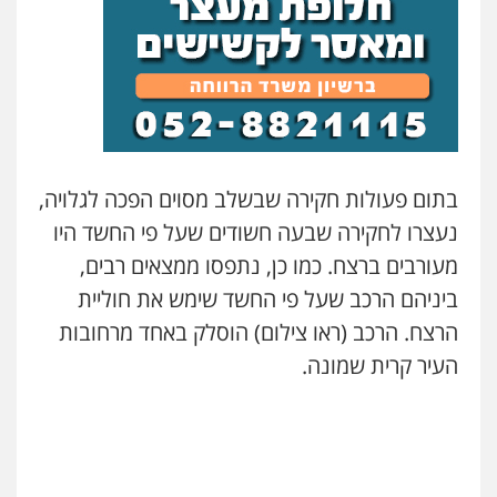
עו"ד אסף דוק
פלילי
עבירות מין
סמים והימורים
פשיעה
חמורה
חקירות ומעצרים
צווארון לבן והונאה
עו"ד רונן בנדל
0526885006
משפט פלילי
פשיעה חמורה
פלילי
0524282442
עו"ד שלי גורביץ – לוי
משפט פלילי
פשיעה חמורה
מעצרים
וחקירות
צבאי
תעבורה
בתום פעולות חקירה שבשלב מסוים הפכה לגלויה,
כבריאן, מזר – משרד עורכי דין
0544218336
פלילי
מעצרים וחקירות
נעצרו לחקירה שבעה חשודים שעל פי החשד היו
0543986802
מעורבים ברצח. כמו כן, נתפסו ממצאים רבים,
משרד עורכי דין חן ברוך
פלילי
דיני תעבורה
מעצרים וחקירות
ביניהם הרכב שעל פי החשד שימש את חוליית
0505078733
עו"ד בועז קניג
הרצח. הרכב (ראו צילום) הוסלק באחד מרחובות
פלילי
משפחה
כלכלי
צבאי
העיר קרית שמונה.
0507003001
עו"ד קארין לגטיוי
פלילי
פשיעה חמורה
מעצרים וחקירות
מנשה, אלמוג – עורכי דין
0507446995
פלילי
עבירות תנועה
צווארון לבן
תעבורה
עורכי דין לענייני אסירים
מעצרים וחקירות