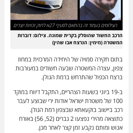
פלילי
כלכלי
עורכי דין לענייני אסירים
0525060666
הצילומים בעמוד זה בהתאם לסעיף 27א לחוק זכויות יוצרים
גיא זהבי משרד עורכי דין
הרכב החשוד שהוסלק בקרית שמונה. צילום: דוברות
פלילי
משפחה
המשטרה (מימין: הנרצח אבו שהין)
503456449
בתום חקירה סמויה של היחידה המרכזית במחוז
עו"ד איהאב ג'לג'ולי
צפון, עצרה המשטרה שבעה חשודים במעורבות
פלילי
מעצרים וחקירות
עורכי דין לענייני
אסירים
ברצח הכפול שהתרחש ברמת הגולן.
0505216700
ב-19 ביוני בשעות הצהריים, התקבל דיווח במוקד
אייל בן שושן, עורך דין פלילי
100 של משטרת ישראל אודות ירי שבוצע לעבר
פלילי
מעצרים וחקירות
פשיעה חמורה
רכב ביישוב בוקעאתא שבצפון רמת הגולן.
נוער
רישום פלילי
0522763105
כתוצאה מהירי נפצעו 2 גברים (52, 56) באורח
אנוש ומותם נקבע זמן קצר לאחר מכן.