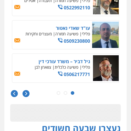
פלילי
פשיעה חמורה
תעבורה
אסירים
0522992110
עו"ד שאדי נאטור
פלילי
פשיעה חמורה
מעצרים וחקירות
0509230800
גיל דביר – משרד עורכי דין
פלילי
פשיעה כלכלית
צווארון לבן
0506217771
סלימאן אבו שעירה – משרד עורכי דין
פלילי
בטחוני
צבאי
נזיקין
0547780927
נעצרו שבעה חשודים
עו"ד אסף גונן