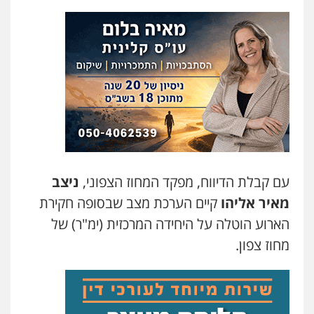
עו"ד שלומי שרון
פלילי
צבאי
מעצרים וחקירות
0547342002
עו"ד אלון קריטי
פלילי
כלכלי
אלימות
סמים
מעצרים
0525544654
עו"ד דפנה לביא
משפחה
גישור
עם קבלת הדיווח, מפקד המחוז הצפוני,
ניצב
0507206063
מאיר אליהו
קיים הערכת מצב שבסופה חקירת
הארוע הוטלה על היחידה המרכזית (ימ"ר) של
עו"ד זוהר ארבל
מחוז צפון.
פלילי
פשיעה חמורה
מעצרים וחקירות
קטינים
עו"ד אייל אביטל
0538788878
פלילי
פשיעה חמורה
מעצרים וחקירות
0544712201