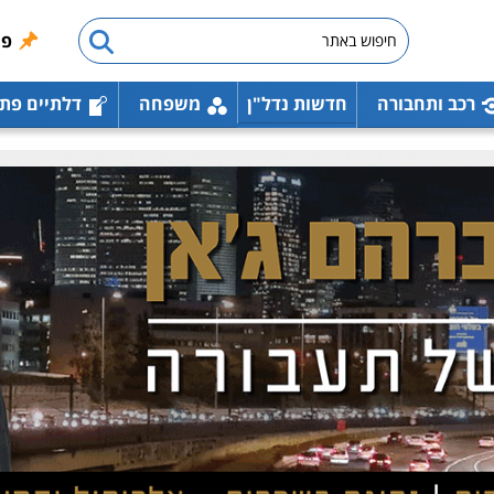
פו
רכב ותחבורה
חדשות נדל"ן
משפחה
דלתיים פת