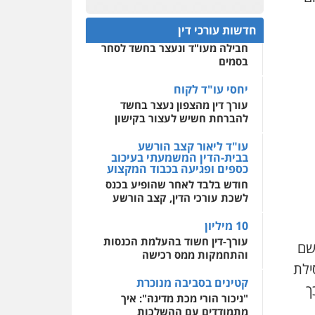
חפץ חשוד
0522508109
חדשות עורכי דין
עצור בתיק ניסיון רצח קיבל
חבילה מעו"ד ונעצר בחשד לסחר
אחסון אתרים
בסמים
מהירות
הגנה
גיבוי
תמיכה
שירותים מקצועיים
לעורכי דין
יחסי עו"ד לקוח
עורך דין מהצפון נעצר בחשד
להברחת חשיש לעצור בקישון
מרכז התחלה חדשה
אסירים
עבירות מין
עו"ד ליאור קצב הורשע
שירותים מקצועיים לעורכי
בבית-הדין המשמעתי בעיכוב
דין
כספים ופגיעה בכבוד המקצוע
חודש בלבד לאחר שהופיע בכנס
0544500346
לשכת עורכי הדין, קצב הורשע
10 מיליון
עורך-דין חשוד בהעלמת הכנסות
שם
והתחמקות ממס רכישה
ילת
קטינים בסביבה מנוכרת
ך
"ניכור הורי מכת מדינה": איך
מתמודדים עם ההשלכות