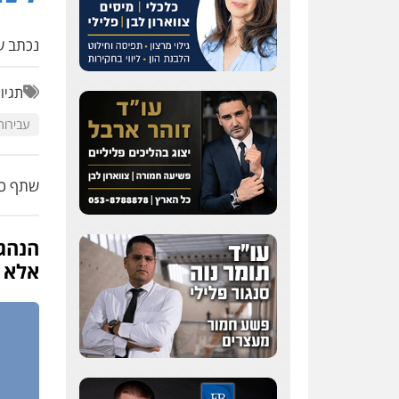
נכתב על
תגיו
עבירות
שתף כת
הנהג 
אלא 