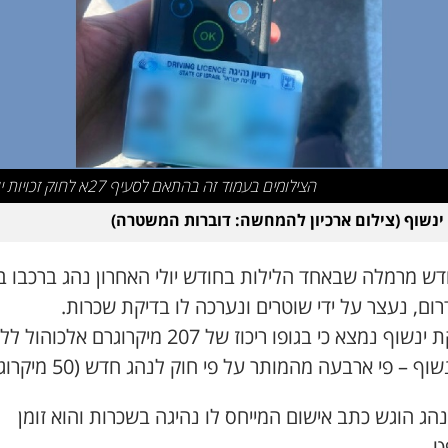
הצילומים בעמוד זה בהתאם לסעיף 27א לחוק זכויות יוצרים
ינשוף (צילום ארכיון להמחשה: דוברות המשטרה)
דש מרמלה שבאחד הלילות בחודש יולי האחרון נהג ברכבו ב
בבדיקת ינשוף נמצא כי בגופו ריכוז של 207 מיקרוגרם אלכוה
שוף – פי ארבעה מהמותר על פי חוק לנהג חדש (50 מיקרוגרם).
הג הוגש כתב אישום המייחס לו נהיגה בשכרות והוא זומן
.