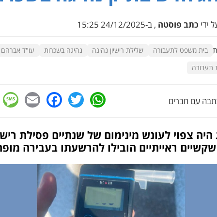
 ידי
כתב פוסטה
, ב-24/12/2025 15:25
ת
בית משפט לתעבורה
שלילת רישיון נהיגה
נהיגה בשכרות
עו"ד אברהם ג
 תעבורה
e
cebook
mail
WhatsApp
Twitter
בה עם חברים
היה צפוי לעונש מינימום של שנתיים פסילת רישיו
שקשיים ראייתיים הובילו להרשעתו בעבירה מופ