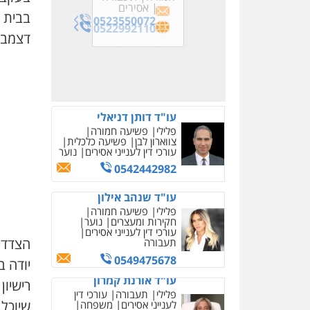
0507120031
פלילי
מעצרים
אסירים
תעבורה
אסירים
עורכי דין לענייני
0505643689
0532700200
וחקירות
עתירות
0537470000
בבית 
אסירים
צבאי
0523550072
אסירים
תעבורה
0506984757
עו"ד פיני פישלר
0522992110
דצמבר
פלילי
תעבורה
מח"ש
0509100397
0508848606
אזרחי
כלכלי
0505234000
עו"ד עלי סעדי
פלילי
פשיעה חמורה
ליווי
וייצוג בחקירות ומעצרים
0508824984
מצגר ושות', חברת עורכי
דין
נדל"ן / עסקים
משפחה
תעבורה
כלכלי
הוצאה
לפועל
הצדדי
0545402829
יודה 
רישיון
דוד בוחבוט – משרד עו"ד
שיוכל 
פלילי
פשיעה חמורה