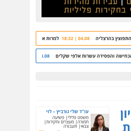
ה
למרות אמצעים מתקדמים והאזנות: שוחרר עצו
04.08 | 18:32
 עשרות אלפי שקלים
מאסר בפועל לעו"ד שעקץ ש
04.08 | 19:10
ניר קידר – צלם
צילום עורכי דין
שירותים
מקצועיים לעורכי דין
ון
עו"ד שלי גורביץ – לוי
0504578527
משפט פלילי
פשיעה
חמורה
מעצרים וחקירות
ת
צבאי
תעבורה
רונן הלל – מוניטין