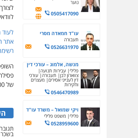
מעצרים
צווארון לבן
לצורך
0505542333
לוודאי
עו"ד אריה פטר
לעוד 
לשעבר סגן מנהל המחלקה
הפלילית בפרקליטות המדינה
אתר ח
0506217994
רשימת 
השופט
עו"ד דניאל דרוביצקי
פלילי
משפחה
צבאי
של 1,000 שקל.
0526409925
עו"ד מוחמד רחאל
הש
פלילי
פשיעה חמורה
צווארון לבן
צבאי
מעצרים
וחקירות
תגובה 
0502228917
בשכרו