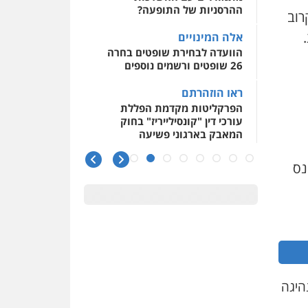
ההרסניות של התופעה?
רוב
אלה המינויים
הוועדה לבחירת שופטים בחרה
26 שופטים ורשמים נוספים
ראו הוזהרתם
הפרקליטות מקדמת הפללת
עורכי דין "קונסילייריז" בחוק
המאבק בארגוני פשיעה
משרות אמון
 5,000 שקל וקנס
יו"ר מחוז ת"א משבץ עובדות
שלו למינוי דייני בית הדין
למשמעת
האופנוע חזר הביתה
עו"ד גיל פרידמן והרפתקאות
אופנוע השטח שלו
היגה
הזכות לטנף
זוכה עורך-דין שהשווה את ברק