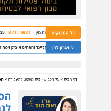
חקר בחשד לביצוע עבירות מין
כל המבזקים
עבריין מוכר וחשוד נ
05.08 | 10:05
צווארון לבן
דודי אפל, מיכאל קליינר והאחים איציק ויפה דיין
04.08 | 22:18
דף הבית
>
על הכביש - בית משפט לתעבורה
>
הס
הסד
לנה