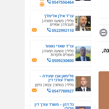
אחסון אתרים
0547556464
מהירות
הגנה
גיבוי
תמיכה
שירותים מקצועיים
לעורכי דין
עו"ד אילן אלימלך
פלילי
פשיעה חמורה
תעבורה
אסירים
מרכז התחלה חדשה
Messag
Print
Fa
E
0522992110
אסירים
עבירות מין
שירותים מקצועיים לעורכי
דין
עו"ד שאדי נאטור
ה,
0544500346
פלילי
פשיעה חמורה
מעצרים וחקירות
מאיה בלום, עו"ס,
0509230800
טיפול ושיקום
טיפול בהתמכרויות
שירותים מקצועיים לעורכי
דין
סלימאן אבו שעירה –
משרד עורכי דין
0504062539
פלילי
בטחוני
צבאי
נזיקין
0547780927
עו"ד ד"ר אבי שקד
עבירות כלכליות
הלבנת
הון
חילוטים
עבירות
גל דהן – משרד עורך דין
פליליות
פלילי
עסקה חמה