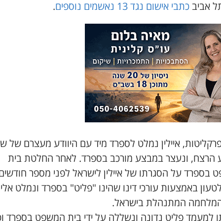
תל אביב
כתבי אישום נגד 13 נאשמים נוספים
.
רקליטות, איילין נמלט לספרד מיד עם היוודע מעצרם של שו
ע הרצח, ונעצר במבצע מורכב בספרד. לאחר החלטת בית
 בספרד על הסגרתו של איילין לישראל לפני מספר חודשים,
טעון באמצעות עורכי דינו שהינו "פליט" בספרד ונמלט אלי
מלחמה המתנהלת בישראל.
 למעמד פליט נדונה ונשללה על ידי בית המשפט בספרד וכ