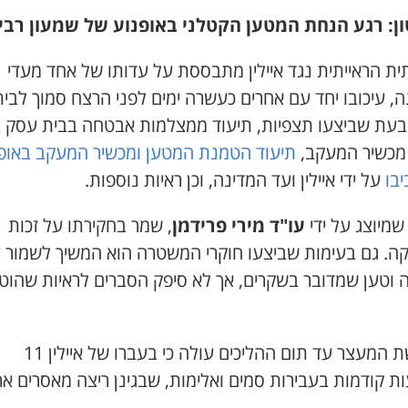
ן: רגע הנחת המטען הקטלני באופנוע של שמעון רבי
ת הראייתית נגד איילין מתבססת על עדותו של אחד מעדי
, עיכובו יחד עם אחרים כעשרה ימים לפני הרצח סמוך לבית
 בעת שביצעו תצפיות, תיעוד ממצלמות אבטחה בבית עסק ב
מכשיר המעקב,
תיעוד הטמנת המטען ומכשיר המעקב באופ
בו
על ידי איילין ועד המדינה, וכן ראיות נוספות.
, שמיוצג על ידי
עו"ד מירי פרידמן
, שמר בחקירתו על זכות
ה. גם בעימות שביצעו חוקרי המשטרה הוא המשיך לשמור 
 וטען שמדובר בשקרים, אך לא סיפק הסברים לראיות שהוט
מבקשת המעצר עד תום ההליכים עולה כי בעברו של איילין 11
 קודמות בעבירות סמים ואלימות, שבגינן ריצה מאסרים ארו