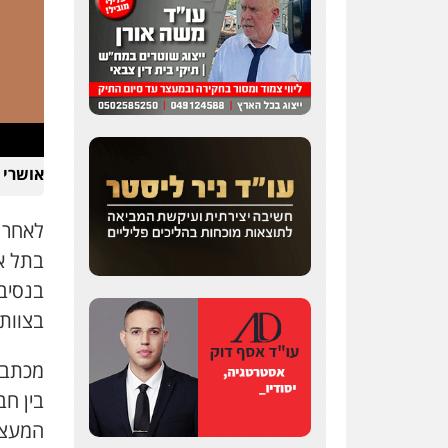
אושרי 
לאחר 
בתל א
בנסיב
בצוות
מכתב ה
המעצר