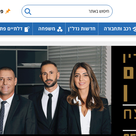
פו
רכב ותחבורה
חדשות נדל"ן
משפחה
דלתיים פת