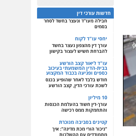
עו"ד שלי גורביץ – לוי
לעורכי דין
יחסי עו"ד לקוח
משפט פלילי
פשיעה
עורך דין מהצפון נעצר בחשד
חמורה
מעצרים וחקירות
חדשות עורכי דין
צבאי
תעבורה
להברחת חשיש לעצור בקישון
מרכז התחלה חדשה
0544218336
אסירים
עבירות מין
עו"ד ליאור קצב הורשע
שירותים מקצועיים לעורכי
בבית-הדין המשמעתי בעיכוב
דין
כספים ופגיעה בכבוד המקצוע
עו"ד עלי סעדי
חודש בלבד לאחר שהופיע בכנס
0544500346
פלילי
פשיעה חמורה
ליווי
לשכת עורכי הדין, קצב הורשע
וייצוג בחקירות ומעצרים
0508824984
10 מיליון
עורך-דין חשוד בהעלמת הכנסות
עו"ד ירון גיגי
והתחמקות ממס רכישה
פלילי
צווארון לבן
מעצרים
הליכי הסגרה
קטינים בסביבה מנוכרת
"ניכור הורי מכת מדינה": איך
0522249087
מתמודדים עם ההשלכות
ההרסניות של התופעה?
משרד עורכי דין טאי
שרקי
אלה המינויים
פלילי
אסירים
תעבורה
הוועדה לבחירת שופטים בחרה
מרב"ד
26 שופטים ורשמים נוספים