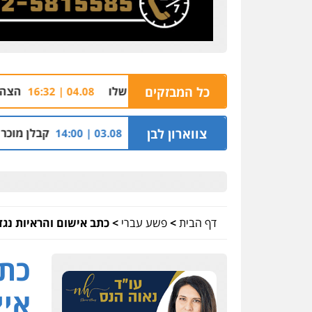
כל המבזקים
הצהרת תובע נגד שבעה
04.08 | 16:32
ור
צווארון לבן
קבלן מוכר שפשט רגל חשוד ב
03.08 | 14:00
דף הבית
>
פשע עברי
>
כתב אישום והראיות נגד 
כתב
איי