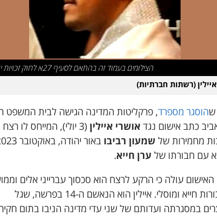
הצילומים בעמוד זה בהתאם לסעיף 27א לחוק זכויות יוצרים
איילין (רשתות חברתיות)
ש
הוסגר מספרד
, פרקליטות המדינה הגישה לבית המשפט המ
ביב כתב אישום נגד
אושרי איילין
(3 יולי), המייחס לו רצח
ות מחמירות של
שמעון רביבו
א עם חבורתו של
ערן חייא
.
אישום עולה כי הרקע לרצח הוא סכסוך עברייני אלים וממו
בין חבורות חייא ומוסלי. איילין הוא הנאשם ה-14 בפרשה, שגל
ים במסגרתה ועדותם של שני עדי מדינה הניבו בתום חקיר