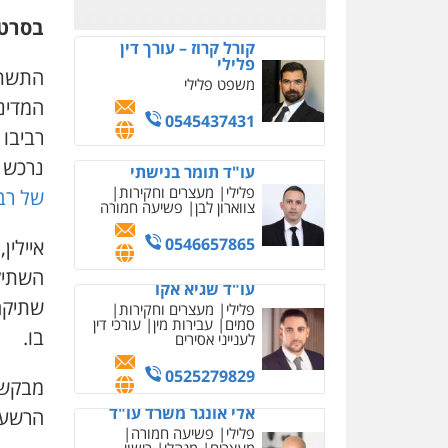
בסרטו
קורל קרוז – עורך דין
פלילי
התשתי
משפט פלילי
המדינה
0545437431
רביבו
נרכש 
עו"ד תומר בנישתי
פלילי
מעצרים וחקירות
של רבי
צווארון לבן
פשיעה חמורה
0546657865
איילין
השתיק
עו"ד שגיא אקו
שתיקה
פלילי
מעצרים וחקירות
סמים
עבירות מין
עורכי דין
בו.
לענייני אסירים
0525279829
אלי אונגר משרד עו"ד
הרשעות
פלילי
פשיעה חמורה
מעצרים
מנהלי
רישוי