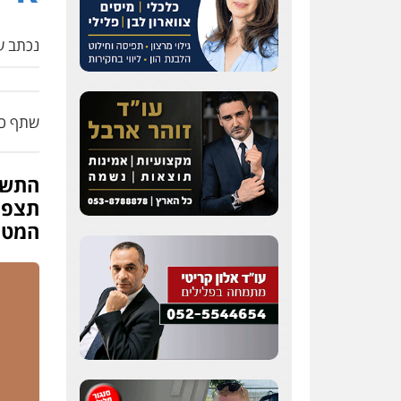
נכתב על
שתף כת
התשתי
תצפיו
המטע