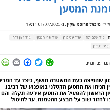
מנת המטען
 ידי
מיכאל פרוסמושקין
, ב-01/07/2025 19:11
ת
עו"ד עינב יתח
עו"ד שני מורן
עו"ד אורי רינצקי
עו"ד רצון דרחי
ו"ד זנו, קרן
e
cebook
mail
WhatsApp
Twitter
בה עם חברים
ון שהפיצה כעת המשטרה חושף, כיצד עד המדינ
ין הניחו את המטען הקטלני באופנוע של רביבו,
ון הראשון להפעיל את המטען אירעה תקלה והם
ו לחזור שוב על מבצע ההטמנה, עד לחיסול