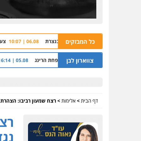
פוס חשוד שזרק אקדח בנצרת
כל המבזקים
צעיר נורה למוות ב
06.08 | 10:07
יקאט ההלוואות של משפחת הרינג
צווארון לבן
שלושה שוטרים
05.08 | 16:14
דף הבית
>
אלימות
>
רצח שמעון רביבו: הצהרת 
רצח
נגד