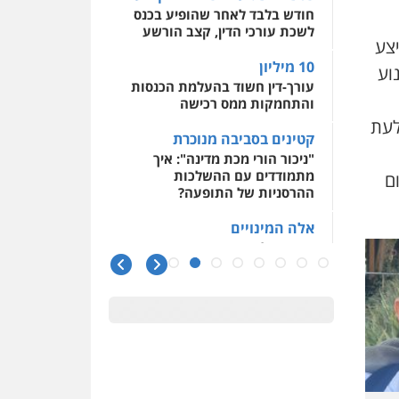
0509930581
חודש בלבד לאחר שהופיע בכנס
לשכת עורכי הדין, קצב הורשע
יצע
עו"ד יפעת שוורץ סיל
פלילי
תעבורה
10 מיליון
וע
עורך-דין חשוד בהעלמת הכנסות
0523379525
והתחמקות ממס רכישה
לעת
קטינים בסביבה מנוכרת
עו"ד אליה חן ברק
"ניכור הורי מכת מדינה": איך
פלילי
פשיעה חמורה
ליווי
מתמודדים עם ההשלכות
ם
וייצוג בחקירות ומעצרים
ההרסניות של התופעה?
אסירים
נוער
0525914163
אלה המינויים
הוועדה לבחירת שופטים בחרה
עו"ד אריה פטר
26 שופטים ורשמים נוספים
לשעבר סגן מנהל המחלקה
הפלילית בפרקליטות המדינה
ראו הוזהרתם
הפרקליטות מקדמת הפללת
0506217994
עורכי דין "קונסילייריז" בחוק
המאבק בארגוני פשיעה
משרד עורכי דין פארס
פלאח
משרות אמון