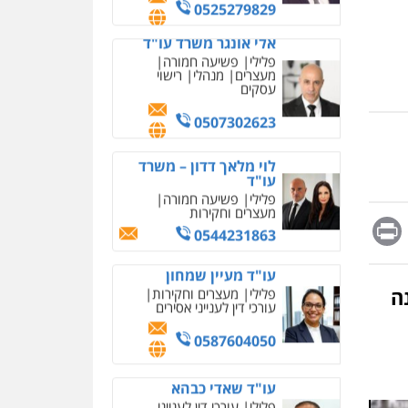
מחיקת כתבות מגוגל
0525279829
ודחיקת אזכורים שליליים
שירותים מקצועיים לעורכי
אלי אונגר משרד עו"ד
דין
פלילי
פשיעה חמורה
מעצרים
מנהלי
רישוי
0522508109
עסקים
אחסון אתרים
0507302623
מהירות
הגנה
גיבוי
תמיכה
שירותים מקצועיים
לוי מלאך דדון – משרד
לעורכי דין
עו"ד
פלילי
פשיעה חמורה
מעצרים וחקירות
מרכז התחלה חדשה
Messag
Print
Fa
E
0544231863
אסירים
עבירות מין
שירותים מקצועיים לעורכי
דין
עו"ד מעיין שמחון
ה
פלילי
מעצרים וחקירות
0544500346
עורכי דין לענייני אסירים
מאיה בלום, עו"ס,
0587604050
טיפול ושיקום
טיפול בהתמכרויות
שירותים מקצועיים לעורכי
איומים כתובים
עו"ד שאדי כבהא
דין
תושב סכנין חשוד ששלח הודעות
פלילי
עורכי דין לענייני