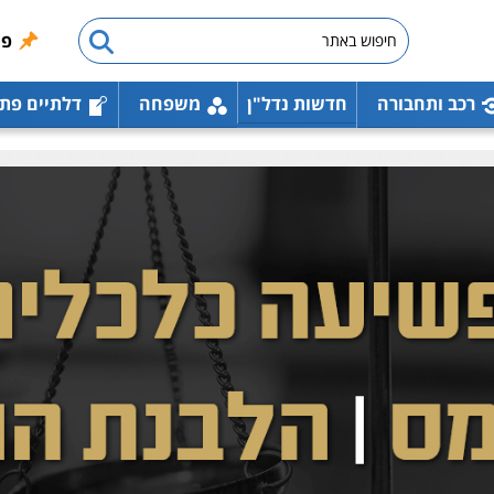
פו
רכב ותחבורה
חדשות נדל"ן
משפחה
דלתיים פת