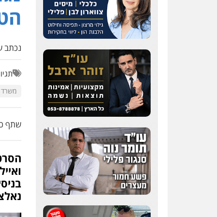
הט
נכתב על
תגיו
משרד ע
שתף כת
הסרט
ואייל
בניסי
נאלצ