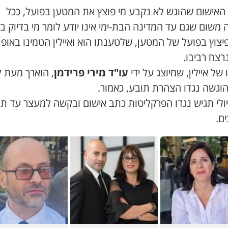
האישום שהוגש לא נקבע מי פוצץ את המטען בפועל, ככל
משום שגם עד המדינה הבת-ימי אינו יודע לומר מי בדיוק ב
צוץ בפועל של המטען, שלטענתו הוא ואיילין הטמינו באופנ
רצח רביבו.
של איילין, שמיוצג על ידי
עו"ד מירי פרידמן
, הוארך מעת 
הוגשה נגדו הצהרת תובע, כאמור.
3 ביולי תגיש נגדו הפרקליטות כתב אישום ובקשה למעצר עד תו
ם.