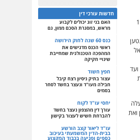
פלילי
אסירים
חקירות
כנס 60 שנה לחוק הירושה:
ומעצרים
סייבר
ניהול
המתח שבין חוק יחסי ממון
0522508109
משברים פליליים
חדשות עורכי דין
לבין חוק הירושה
די מדינה, הניבו כתבי אישום נגד 13
האם בני זוג יכולים לקבוע
אחסון אתרים
0506355388
מראש, במסגרת הסכם ממון, גם
מהירות
הגנה
גיבוי
תמיכה
שירותים מקצועיים
לעורכי דין
טען
כנס 60 שנה לחוק הירושה
עו"ד דרוויש נאשף
ראשי הכנס מדגישים את
פלילי
פשיעה חמורה
זכויות
אל
אדם
המהפכה הטכנולגית שמחייבת
מרכז התחלה חדשה
שינויי חקיקה
0527448141
אסירים
עבירות מין
ועד
שירותים מקצועיים לעורכי
חפץ חשוד
דין
חליל ביאדי – משרד
ת
עצור בתיק ניסיון רצח קיבל
עורכי דין
חבילה מעו"ד ונעצר בחשד לסחר
0544500346
פלילי
דיני תעבורה
מעצרים
בסמים
וחקירות
פשיעה חמורה
אסירים
עלה
יחסי עו"ד לקוח
0509636895
עורך דין מהצפון נעצר בחשד
 ואת
להברחת חשיש לעצור בקישון
עו"ד איהאב זבידאת
פלילי
פשיעה חמורה
ארגוני
פשע
עבירות המתה
עו"ד ליאור קצב הורשע
עבירות מין
בבית-הדין המשמעתי בעיכוב
כספים ופגיעה בכבוד המקצוע