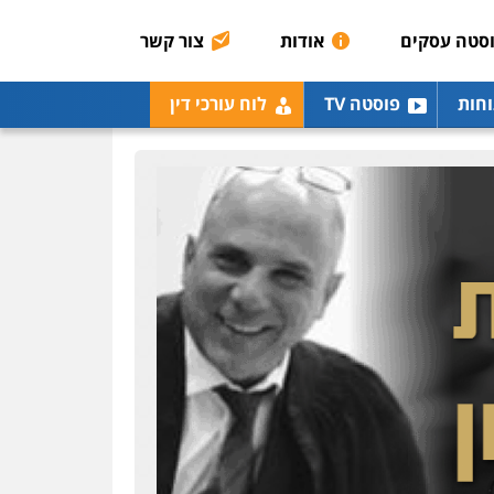
0507003001
סטה עסקים
אודות
צור קשר
מנשה, אלמוג – עורכי דין
וחות
פוסטה TV
לוח עורכי דין
פלילי
עבירות תנועה
צווארון לבן
תעבורה
עורכי
דין לענייני אסירים
מעצרים
וחקירות
0546470989
עו"ד אבי כהן
פלילי
פשיעה חמורה
קטינים
אלימות
סמים
עבירות מין
0523647066
ויקי שמואל – משרד עו"ד
פלילי
משפט פלילי
0528959600