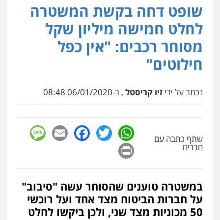
שופט דחה בקשת המשטרה
עו"ד אריה פטר
לשעבר סגן מנהל המחלקה הפלילית
לחלט חמישה מיליון שקל
בפרקליטות המדינה
0506217994
מסוחר רכבים: "אין כפל
חילוטים"
עו"ד נס בן נתן
פלילי
כלכלי
פשיעה חמורה
נוער
0505555110
נכתב על ידי
זיו קריסטל
, ב-06/01/2020 08:48
שחר מנדלמן, שלומציון גבאי מנדלמן
– משרד עורכי דין
sage
Facebook
Email
WhatsApp
Twitter
פלילי
התמחות בייצוג בעבירות מין
שתף כתבה עם
Print
חברים
0505522334
עו"ד מוחמד סביחאת
במשטרה טוענים שהסוחר עשה "סיבוב"
פלילי
תעבורה
פשיעה כלכלית
על חברות הביטוח מצד אחד ועל רוכשי
0525077716
50 מכוניות מצד שני, ולכן ביקשו לחלט