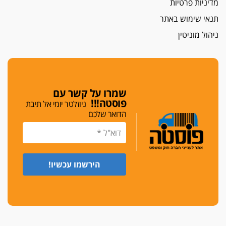
מדיניות פרטיות
גלוק
תנאי שימוש באתר
די לאלימות
ניהול מוניטין
פאנל הלשכה על האלימות: "כישלון שמתחיל בחינוך
ונגמר במשטרה"
מנכ"ל עכשיו
בימ"ש מחוזי: החלטת עמית בכר לדחות מינוי מנכ"ל
חדש ללשכה אינה סבירה
שמרו על קשר עם
פוסטה!!!
ניוזלטר יומי אל תיבת
משפחה ופוליטיקה
הדואר שלכם
עו"ד גלעד מנשה ויאיר בכורו חגגו בר מצווה, שרי
הליכוד הפציצו
אתיקה בהקפאה
הקדנציה החוקית של ועדות האתיקה הסתיימה
והלשכה מצאה פתרון מאולתר
הזעקה
עשרות עורכי דין הפגינו בחיפה: "דמנו אינו הפקר,
דורשים הגנה וביטחון"