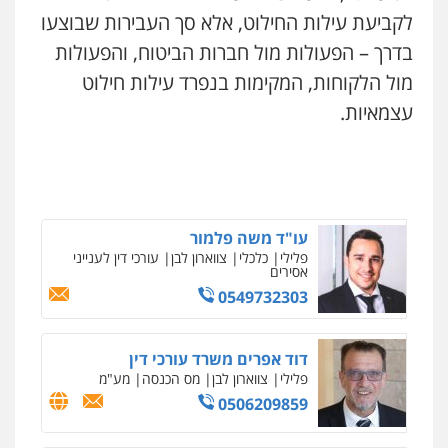
גיל דביר – משרד עורכי דין
לקביעת עילות החילוט, אלא סך העבירות שבוצעו
פלילי
פשיעה כלכלית
צווארון לבן
בדרך – הפעולות מול חברות הביטוח, והפעולות
0506217771
מול הלקוחות, המקימות בנפרד עילות חילוט
עצמאיות.
עו"ד תמיר סולומון
פלילי
כלכלי
מיסים
הלבנת הון
0528758840
ניר קידר – צלם
צילום עורכי דין
שירותים מקצועיים לעורכי
דין
עו"ד משה פלמור
0504578527
פלילי
כלכלי
צווארון לבן
עורכי דין לענייני
אסירים
0549732303
רונן הלל – מוניטין
מחיקת כתבות מגוגל ודחיקת אזכורים
שליליים
שירותים מקצועיים לעורכי דין
דוד אפרים משרד עורכי דין
0522508109
פלילי
צווארון לבן
מס הכנסה
מע"מ
0506209859
אחסון אתרים
מהירות
הגנה
גיבוי
תמיכה
שירותים