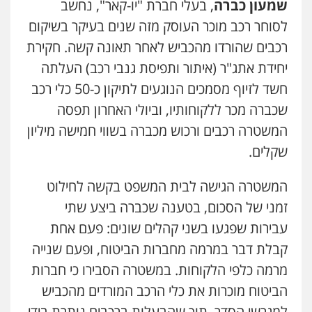
שמעון כברה
, בעלי חברת "יו-קאר", נחשב
לסוחר רכב מוכר העוסק מזה שנים בעיקר בשיקום
עו"ד שאדי כבהא
פלילי
עורכי דין לענייני אסירים
רכבים שהורדו מהכביש לאחר תאונה קשה. חקירת
0525556970
יחידת אתג"ר (איתור ותפיסת גנבי רכב) העלתה
חשד לזיוף מסמכים הנוגעים לתיקון כ-50 כלי רכב
עו"ד ד"ר איתן פינקלשטיין
שכברה מכר ללקוחותיו, וביולי האחרון תפסה
כלכלי
הלבנת הון
חילוט
ייעוץ לעורכי דין
המשטרה רכבים ורכוש מכברה בשווי חמישה מיליון
0507061374
שקלים.
המשטרה הגישה לבית המשפט בקשה לחילוט
עו"ד רועי אטיאס
משפט פלילי
פשיעה חמורה
צווארון לבן
זמני של הסכום, בטענה שכברה ביצע שתי
525043999
עבירות שפגעו בשני קהלים שונים: פעם אחת
קבלת דבר במרמה מחברות הביטוח, ופעם שנייה
מצגר ושות', חברת עורכי דין
מרמה כלפי הלקוחות. במשטרה הסבירו כי חברות
נדל"ן / עסקים
משפחה
תעבורה
כלכלי
הוצאה לפועל
הביטוח מוכרות את כלי הרכב המורדים מהכביש
0545402829
למגרשי הסדר, תוך שהבעלות ברכבים נותרת בידי