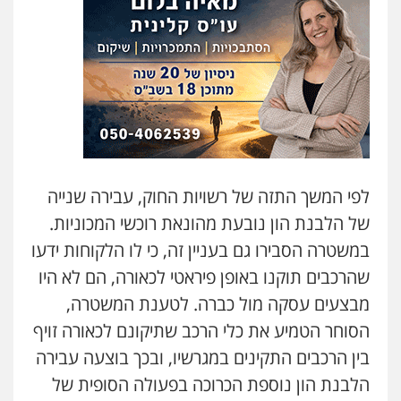
עו"ד נס בן נתן
פלילי
כלכלי
פשיעה חמורה
נוער
0505555110
שחר מנדלמן, שלומציון גבאי מנדלמן
– משרד עורכי דין
פלילי
התמחות בייצוג בעבירות מין
לפי המשך התזה של רשויות החוק, עבירה שנייה
0505522334
של הלבנת הון נובעת מהונאת רוכשי המכוניות.
במשטרה הסבירו גם בעניין זה, כי לו הלקוחות ידעו
עו"ד מוחמד סביחאת
פלילי
תעבורה
פשיעה כלכלית
שהרכבים תוקנו באופן פיראטי לכאורה, הם לא היו
0525077716
מבצעים עסקה מול כברה. לטענת המשטרה,
הסוחר הטמיע את כלי הרכב שתיקונם לכאורה זויף
עו"ד אורי רינצקי
בין הרכבים התקינים במגרשיו, ובכך בוצעה עבירה
פלילי
כלכלי
ניהול משפטים
הלבנת הון נוספת הכרוכה בפעולה הסופית של
0506216813