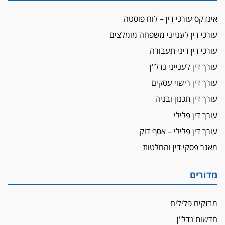
ביה"ד המשמעתי ביטל השעיה לצמיתות של
אינדקס עורכי דין – לוח פוסטה
עורכת-דין שהביעה שמחה ב-7 באוקטובר
עורכי דין לענייני משפחה מומלצים
אשם
עורכי דין דיני תעבורה
עו"ד הלל בבייב הורשע בהונאת עשרות לקוחות,
ההסדר: 7-9 שנות מאסר
עורך דין לענייני נדל"ן
דין ומקרקעין
עורך דין רישוי עסקים
עורך דין ברמת השרון נחקר בחשד למרמה בעסקת
עורך דין תכנון ובניה
נדל"ן
עורך דין פלילי
"אני מכינה 5-6 ג'וינטים ביום"
עורך דין פלילי – אסף דוק
תובעת משטרתית פוטרה בחשד לעישון סמים
שנחשף בפעילות בלשים בטלגרם
מאגר פסקי דין והחלטות
לא בכל יום
עו"ד שרון נהרי חיתן את בנו הבכור דניאל
מדורים
הכנסת אישרה
מבזקים פלילים
הגבלת שכר טרחה בייצוג נכי צה"ל ונפגעי פעולות
איבה
חדשות נדל"ן