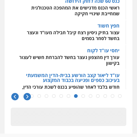
חפץ חשוד
עצור בתיק ניסיון רצח קיבל חבילה מעו"ד ונעצר
בחשד לסחר בסמים
יחסי עו"ד לקוח
עורך דין מהצפון נעצר בחשד להברחת חשיש לעצור
בקישון
עו"ד ליאור קצב הורשע בבית-הדין המשמעתי
בעיכוב כספים ופגיעה בכבוד המקצוע
חודש בלבד לאחר שהופיע בכנס לשכת עורכי הדין,
קצב הורשע
10 מיליון
עורך-דין חשוד בהעלמת הכנסות והתחמקות ממס
רכישה
קטינים בסביבה מנוכרת
"ניכור הורי מכת מדינה": איך מתמודדים עם
ההשלכות ההרסניות של התופעה?
אלה המינויים