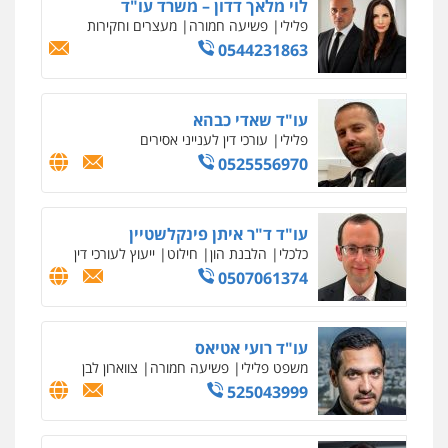
לוי מלאך דדון – משרד עו"ד
פלילי
פשיעה חמורה
מעצרים וחקירות
0544231863
עו"ד שאדי כבהא
פלילי
עורכי דין לענייני אסירים
0525556970
עו"ד ד"ר איתן פינקלשטיין
כלכלי
הלבנת הון
חילוט
ייעוץ לעורכי דין
0507061374
עו"ד רועי אטיאס
משפט פלילי
פשיעה חמורה
צווארון לבן
525043999