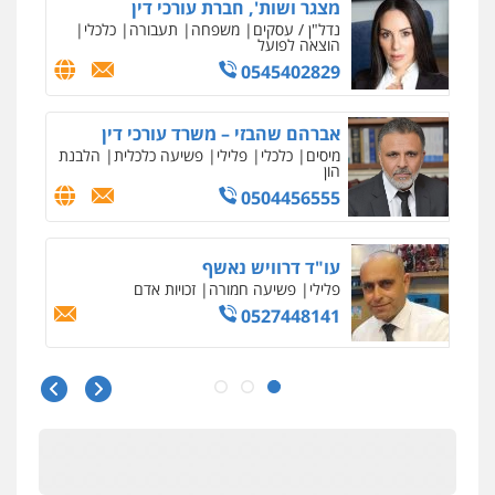
מצגר ושות', חברת עורכי דין
נדל"ן / עסקים
משפחה
תעבורה
כלכלי
הוצאה לפועל
0545402829
אברהם שהבזי – משרד עורכי דין
מיסים
כלכלי
פלילי
פשיעה כלכלית
הלבנת
הון
0504456555
עו"ד דרוויש נאשף
פלילי
פשיעה חמורה
זכויות אדם
0527448141
עו"ד שילה ענבר
פלילי
כלכלי
מיסים
הלבנת הון
ייעוץ לעורכי
דין
0506216097