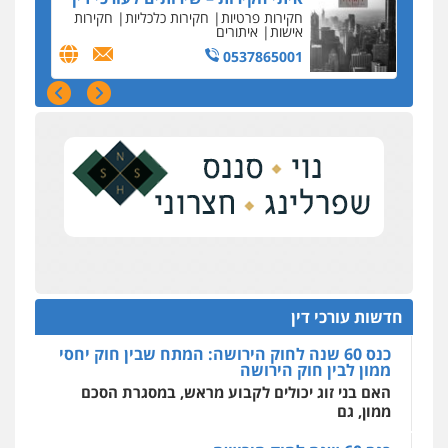
צילום עורכי דין
שירותים מקצועיים לעורכי
על סדר היום
דין
כנס תובענות ייצוגיות: "בעקבות ה-AI התפתח טרנד
0504578527
תביעות הגנת הפרטיות"
רונן הלל – מוניטין
מחוז מרכז לפני הכנסת
מחיקת כתבות מגוגל ודחיקת אזכורים
כנס תביעות ייצוגיות: הדילמה בין זכויות צרכנים
שליליים
שירותים מקצועיים לעורכי דין
להגנה על עסקים קטנים
0522508109
תנו וקחו
הדוקטורט של עו"ד יואב ציוני: מע"מ ומוסדות ללא
אחסון אתרים
כוונת רווח
מהירות
הגנה
גיבוי
תמיכה
שירותים
מקצועיים לעורכי דין
כנס 60 שנה לחוק הירושה: המתח שבין חוק יחסי
ממון לבין חוק הירושה
האם בני זוג יכולים לקבוע מראש, במסגרת הסכם
חדשות עורכי דין
ממון, גם
מרכז התחלה חדשה
אסירים
עבירות מין
שירותים מקצועיים
כנס 60 שנה לחוק הירושה
לעורכי דין
ראשי הכנס מדגישים את המהפכה הטכנולגית
0544500346
שמחייבת שינויי חקיקה