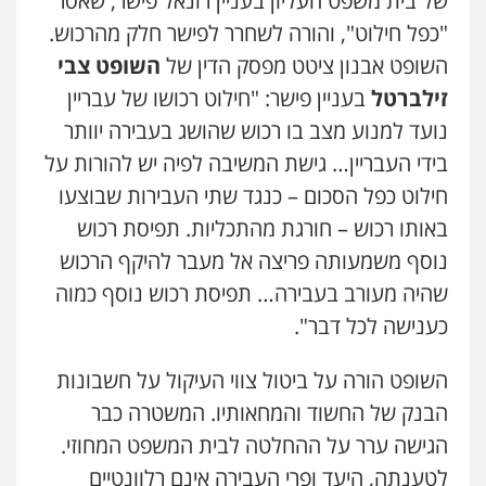
של בית משפט העליון בעניין רונאל פישר, שאסר
עו"ד איהאב ג'לג'ולי
פלילי
מעצרים וחקירות
עורכי דין לענייני
"כפל חילוט", והורה לשחרר לפישר חלק מהרכוש.
אסירים
השופט אבנון ציטט מפסק הדין של
השופט צבי
0505216700
זילברטל
בעניין פישר: "חילוט רכושו של עבריין
נועד למנוע מצב בו רכוש שהושג בעבירה יוותר
עו"ד אלון קריטי
פלילי
כלכלי
אלימות
סמים
מעצרים
בידי העבריין… גישת המשיבה לפיה יש להורות על
0525544654
חילוט כפל הסכום – כנגד שתי העבירות שבוצעו
באותו רכוש – חורגת מהתכליות. תפיסת רכוש
עו"ד אייל בסרגליק
נוסף משמעותה פריצה אל מעבר להיקף הרכוש
פלילי
כלכלי
צווארון לבן
עורכי דין לענייני
אסירים
אזרחי
נדל"ן / עסקים
שהיה מעורב בעבירה… תפיסת רכוש נוסף כמוה
0528488515
כענישה לכל דבר".
עו"ד יוסי חמצני
השופט הורה על ביטול צווי העיקול על חשבונות
כלכלי
צווארון לבן
פשיעה כלכלית
עבירות
הבנק של החשוד והמחאותיו. המשטרה כבר
מס
הלבנת הון
0505471497
הגישה ערר על ההחלטה לבית המשפט המחוזי.
לטענתה, היעד ופרי העבירה אינם רלוונטיים