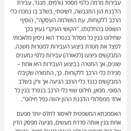
גיל דביר – משרד עורכי דין
עבירות מרמה כלפי מספר גורמים. מנגד, עבירת
פלילי
פשיעה כלכלית
צווארון לבן
הלבנת הון התגבשה, לשיטתי, בשלב בו נמכרו כלי
0506217771
הרכב ללקוחות, עת הושלמה העסקה", הוסיף
השופט בהחלטתו. "הקושי העיקרי נעוץ בכך
עו"ד תמיר סולומון
שחילוט בגין כל מסלול בנפרד הוא ניסיון מלאכותי
פלילי
כלכלי
מיסים
הלבנת הון
לפצל את מטרת ביצוע העבירות למטרות משנה.
0528758840
המבקשים ביצעו (לכאורה) עבירות כלפי נמענים
שונים, אך המטרה בביצוע העבירות היא אחת –
עו"ד משה פלמור
פלילי
כלכלי
צווארון לבן
עורכי דין לענייני
מכירת כלי הרכב ללקוחות. כך, התמורה שקיבלו
אסירים
המבקשים כנגד כלי הרכב הגיעה אך ורק בשלב
0549732303
הסופי. מכאן, חילוט שווי כלי הרכב בנפרד בגין כל
אחד ממסלולי הלבנת ההון יהווה כפל חילוט".
דוד אפרים משרד עורכי דין
פלילי
צווארון לבן
מס הכנסה
מע"מ
האסמכתא המשפטית לאיסור לחלט יותר מפעם
0506209859
אחת בגין אותה סדרת מעשים, מגיעה מפסק הדין