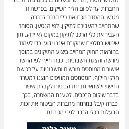
החברות עד לסיום הליך השיקום. בפרשה זו,
אברהם שהבזי – משרד עורכי דין
מגרשי ההסדר מכרו את כלי הרכב לכברה,
מיסים
כלכלי
פלילי
פשיעה כלכלית
הלבנת
הון
שהתחייב להעבירם לתיקון. לפי הנטען, הסוחר
0504456555
העביר את כלי הרכב לתיקון במקום לא ידוע, תוך
שימוש בחלפים שמקורם איננו ידוע. כדי לעמוד
עו"ד דרוויש נאשף
בהוראות החוק המחייב ביצוע התיקונים במוסך
פלילי
פשיעה חמורה
זכויות אדם
0527448141
מורשה והצגת חשבוניות, כברה זייף לפי החשד
אישורים ממוסכים מורשים וחשבוניות על רכישת
עו"ד שילה ענבר
חלקי חילוף. המסמכים המזויפים הוצגו למשרד
פלילי
כלכלי
מיסים
הלבנת הון
ייעוץ לעורכי
הרישוי ולשמאי חברות הביטוח לקבלת אישור
דין
0506216097
בדבר שיקום הרכבים. לטענת המשטרה, בכך
כברה קיבל במרמה מחברות הביטוח את זכות
עו"ד אריה פטר
הבעלות בכלי הרכב לפני מכירתם.
לשעבר סגן מנהל המחלקה הפלילית
בפרקליטות המדינה
0506217994