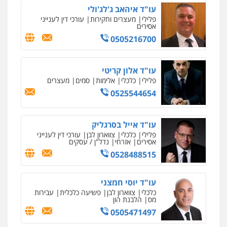
מקצועיים לעורכי דין
עו"ד איהאב ג'לג'ולי
פלילי
מעצרים וחקירות
עורכי דין לענייני
אסירים
0505216700
מרכז התחלה חדשה
אסירים
עבירות מין
שירותים מקצועיים
לעורכי דין
עו"ד אלון קריטי
0544500346
פלילי
כלכלי
אלימות
סמים
מעצרים
0525544654
מאיה בלום, עו"ס, טיפול ושיקום
טיפול בהתמכרויות
שירותים מקצועיים
לעורכי דין
עו"ד אייל בסרגליק
0504062539
פלילי
כלכלי
צווארון לבן
עורכי דין לענייני
אסירים
אזרחי
נדל"ן / עסקים
0528488515
עו"ד ד"ר אבי שקד
עבירות כלכליות
הלבנת הון
חילוטים
עבירות פליליות
עו"ד יוסי חמצני
0544385337
כלכלי
צווארון לבן
פשיעה כלכלית
עבירות
מס
הלבנת הון
0505471497
איתי חקירות – שירותים לעורכי דין