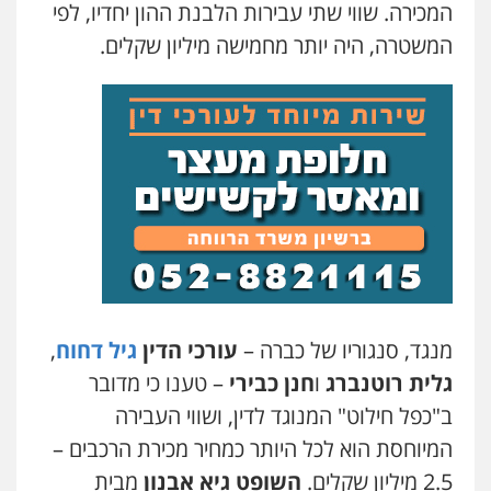
המכירה. שווי שתי עבירות הלבנת ההון יחדיו, לפי
המשטרה, היה יותר מחמישה מיליון שקלים.
רעות כהן – משרד עורכי דין
פלילי
צווארון לבן
תעבורה
אסירים
מעצרים
וחקירות
0506277425
עו"ד נעם שביט
פלילי
פשיעה חמורה
מיסים
הלבנת הון
פסיכיאטריה משפטית
0506216048
מנגד, סנגוריו של כברה –
עורכי הדין
גיל דחוח
,
גלית רוטנברג
ו
חנן כבירי
– טענו כי מדובר
ב"כפל חילוט" המנוגד לדין, ושווי העבירה
המיוחסת הוא לכל היותר כמחיר מכירת הרכבים –
2.5 מיליון שקלים.
השופט גיא אבנון
מבית